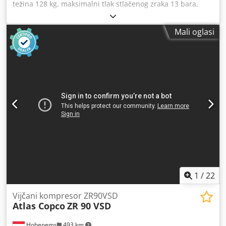
težina 128 kg, maksimalni tlak stlačenog zraka 13 bara,
maksimalna temperatura okoline 46 °C. Dkedpfxew Da Eno
Achjr
Mali oglasi
1
/
22
Vijčani kompresor ZR90VSD
Atlas Copco
ZR 90 VSD
Hohenems
493 km