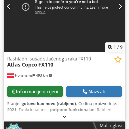
1
/
9
Rashladni sušač stlačenog zraka FX110
Atlas Copco
FX110
Hohenems
493 km
Informacije o cijeni
Nazvati
Stanje:
gotovo kao novo (rabljeno)
, Godina proizvodnje:
2021
, Funkcionalnost:
potpuno funkcionalan
, Rabljen
sušač hladnim zrakom Atlas Copco FD310 6,48 m³/min 14
bara Djdpfx Aszkvbpschekr Godina proizvodnje 2021.
Mali oglasi