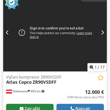
1
/
17
Vijčani kompresor ZR90VSDFF
Atlas Copco
ZR90VSDFF
12.000 €
Hohenems
493 km
EXW fiksna cijena plus PDV
Zatražiti
Nazvati