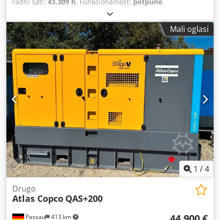
radni sati:
43.309 h
, Funkcionalnost:
potpuno
funkcionalan
, Vijčani kompresor Atlas Copco GA75VSD+FF
Djdpfozp Urwjx Achskr Pretvarač i sušilica integrirani 75
Mali oglasi
kW 12,75 bara 15,50 m3/min Godina proizvodnje: 2018
Radni sati: 43.309
1
/
4
Drugo
Atlas Copco
QAS+200
44.900 €
Passau
413 km