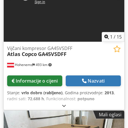
1
/
15
Vijčani kompresor GA45VSDFF
Atlas Copco
GA45VSDFF
Hohenems
493 km
Informacije o cijeni
Nazvati
Stanje:
vrlo dobro (rabljeno)
, Godina proizvodnje:
2013
,
radni sati:
72.688 h
, Funkcionalnost:
potpuno
funkcionalan
, Vijačni kompresor Atlas Copco GA45VSDFF
Pretvarač i sušilo integrirani. 45 kW 12,75 bara 8,67
Mali oglasi
m3/min Dodpfxeznlx Sj Achekr Godina proizvodnje: 2013
Radni sati: 72.688 sati