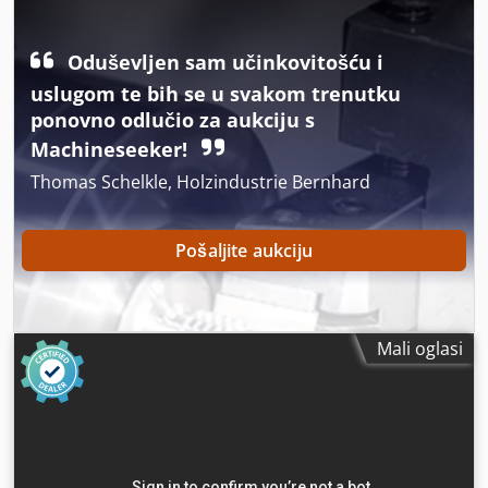
sjedala:
1
, prva registracija:
02/2013
, emisijska klasa:
nijedan
, ovjes:
drugo
, Godina proizvodnje:
2013
, radni sati:
11.920 h
, ukupna duljina:
7.700 mm
, vozačeva kabina:
Oduševljen sam učinkovitošću i
drugo
, građevinska visina:
4.000 mm
, Oprema:
grijač za
uslugom te bih se u svakom trenutku
parkiranje, klima uređaj, spojka prikolice
,
ponovno odlučio za aukciju s
Machineseeker!
Thomas Schelkle, Holzindustrie Bernhard
Pošaljite aukciju
Mali oglasi