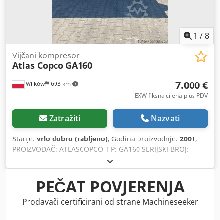
1
/
8
Vijčani kompresor
Atlas Copco
GA160
7.000 €
Wilków
693 km
EXW fiksna cijena plus PDV
Zatražiti
Nazvati
Stanje:
vrlo dobro (rabljeno)
, Godina proizvodnje:
2001
,
PROIZVOĐAČ: ATLASCOPCO TIP: GA160 SERIJSKI BROJ:
AIF072890 GODINA: 2001 SNAGA (kW): 167 PROPUSTNOST
(m3/min): 21 TLAK (bar): 8,5 SATI RADA (STVARNI/UKUPNO)
PRETVORNIK: ne UGRAĐENI SUŠAČ: ne IZMJENJIVAČ
PEČAT POVJERENJA
TOPLINE: ne Djdpfxozq Afus Achjkr HLAĐENJE
(ZRAK/VODA): zrak NA REZERVOARU: ne DOKUMENTACIJA:
Prodavači certificirani od strane Machineseeker
ne PRIKLJUČCI: 3 NOVO/RABLJENO: RABLJENO