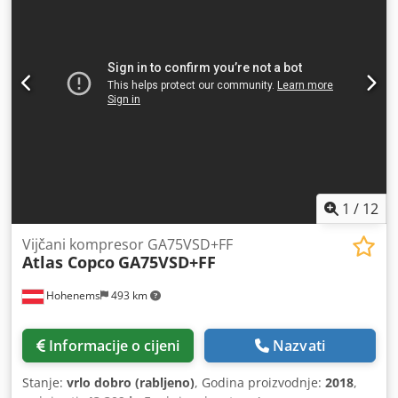
1
/
12
Vijčani kompresor GA75VSD+FF
Atlas Copco
GA75VSD+FF
Hohenems
493 km
Informacije o cijeni
Nazvati
Stanje:
vrlo dobro (rabljeno)
, Godina proizvodnje:
2018
,