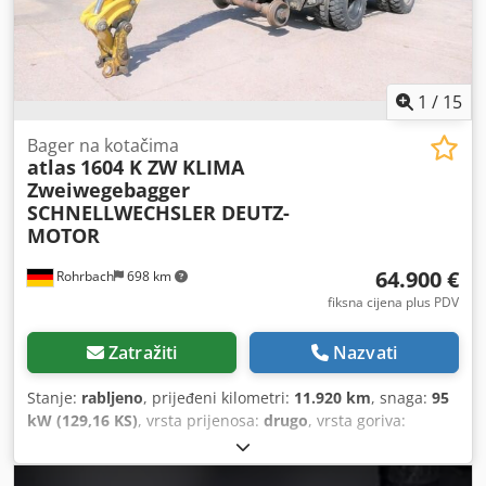
1
/
15
Bager na kotačima
atlas
1604 K ZW KLIMA
Zweiwegebagger
SCHNELLWECHSLER DEUTZ-
MOTOR
64.900 €
Rohrbach
698 km
fiksna cijena plus PDV
Zatražiti
Nazvati
Stanje:
rabljeno
, prijeđeni kilometri:
11.920 km
, snaga:
95
kW (129,16 KS)
, vrsta prijenosa:
drugo
, vrsta goriva:
benzin
, boja:
žuta
, ukupna masa:
23.000 kg
, masa praznog
vozila:
21.816 kg
, maksimalna nosivost:
1.184 kg
, broj