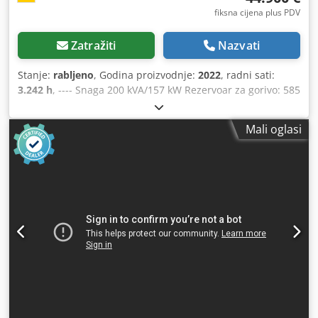
fiksna cijena plus PDV
Zatražiti
Nazvati
Stanje:
rabljeno
, Godina proizvodnje:
2022
, radni sati:
3.242 h
, ---- Snaga 200 kVA/157 kW Rezervoar za gorivo: 585
litara 3242 radna sata, godina proizvodnje 12/2022
Utikačnice: 125-63-32-16 A + DS Prekidač diferencijalne
Mali oglasi
struje tipa B Dodszrkuaspfx Achekr