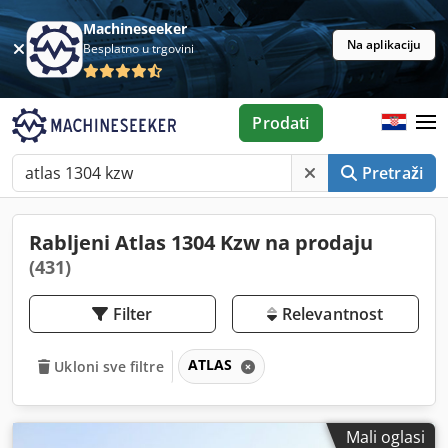
Machineseeker
Na aplikaciju
Besplatno u trgovini
Prodati
Pretraži
Rabljeni Atlas 1304 Kzw na prodaju
(431)
Filter
Relevantnost
ATLAS
Ukloni sve filtre
Mali oglasi