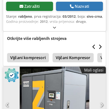
Zatražiti
Nazvati
Stanje:
rabljeno
, prva registracija:
03/2012
, boja:
sivo-crna
,
Godina proizvodnje:
2012
, vrsta prijenosa:
drugo
,
Otkrijte više rabljenih strojeva
e
Vijčani kompresori
Vijčani Kompresor
Vijč
Mali oglasi