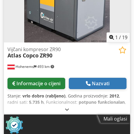
1
/
19
Vijčani kompresor ZR90
Atlas Copco
ZR90
Hohenems
493 km
Informacije o cijeni
Nazvati
Stanje:
vrlo dobro (rabljeno)
, Godina proizvodnje:
2012
,
radni sati:
5.735 h
, Funkcionalnost:
potpuno funkcionalan
,
Kompresor s vijkom, bez ulja, Atlas Copco ZR90 90 kW
Djdpfx Ajzqvvaechjkr 7,50 bara 14 m3/min Godina
Mali oglasi
proizvodnje: 2012 Radni sati: 5735