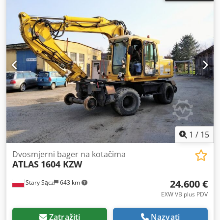
1
/
15
Dvosmjerni bager na kotačima
ATLAS
1604 KZW
24.600 €
Stary Sącz
643 km
EXW VB plus PDV
Zatražiti
Nazvati