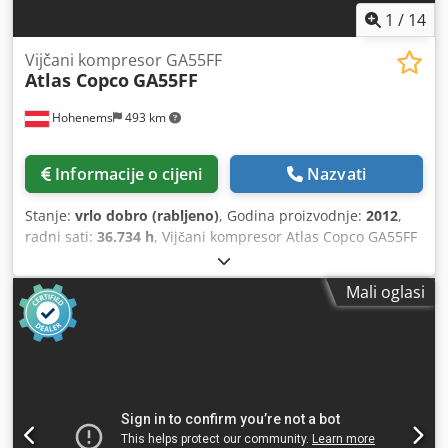
1
/
14
Vijčani kompresor GA55FF
Atlas Copco
GA55FF
Hohenems
493 km
Informacije o cijeni
Nazvati
Stanje:
vrlo dobro (rabljeno)
, Godina proizvodnje:
2012
,
radni sati:
36.734 h
, Vijčani kompresor Atlas Copco GA55FF
Integrirani sušilnik 55 kW 9,80 bara 8,87 m3/min Godina
proizvodnje: 2012 Radni sati: 36.734 Dodezphrwepfx Achjkr
Mali oglasi