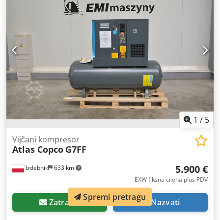
1
/
5
Vijčani kompresor
Atlas Copco
G7FF
5.900 €
Izdebnik
633 km
EXW fiksna cijena plus PDV
Spremi pretragu
Zatražiti
Nazvati