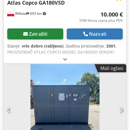
Atlas Copco
GA180VSD
10.000 €
Wilków
693 km
EXW fiksna cijena plus PDV
Zatražiti
Nazvati
Stanje:
vrlo dobro (rabljeno)
, Godina proizvodnje:
2001
,
PROIZVOĐAČ ATLAS COPCO MODEL GA180VSD SERIJSKI
BROJ AIF072891 GODINA 2001 SNAGA (kW) 181 Dksdpfx
Acezq An Nohsr PROPUSTNOST (m3/min) TLAK (bar) 12,50
Mali oglasi
SATI RADA (RADNO/UKUPNO) 85719 PRETVORNIK
FREKVENCIJE da UGRAĐENI SUSHILICA ne IZMJENJIVAČ
TOPLINE ne HLAĐENJE (ZRAK/VODA) zrak NA REZERVOARU
ne DOKUMENTACIJA ne PRIKLJUČAK 2 1/2 NOVO/RABLJENO
RABLJENO