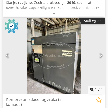
Stanje:
rabljeno
, Godina proizvodnje:
2016
, radni sati:
6.494 h
, Atlas Copco Hilight B5+ Godina proizvodnje: 2016
Radni sati: 6.494 sati LED rasvjeta: 4 × 350 W Pokrivenost
rasvjetom: do 5.000 m² Dksdpfxsy R Atzj Achjr Težina: 981
Mali oglasi
kg
1
/
2
Kompresori stlačenog zraka (2
komada)