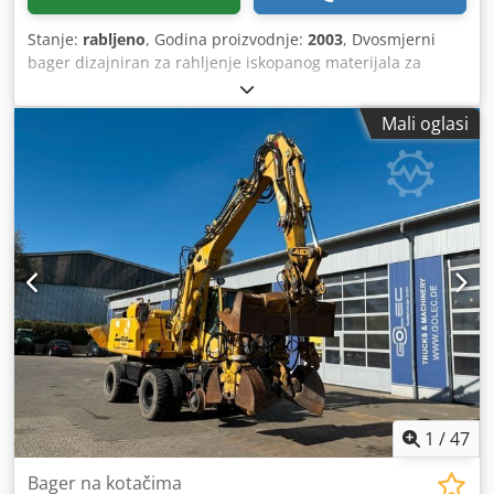
Stanje:
rabljeno
, Godina proizvodnje:
2003
, Dvosmjerni
bager dizajniran za rahljenje iskopanog materijala za
skladištenje ili transport. Stroj se koristi u sljedećim
radovima: - na željezničkim i tramvajskim prugama -
Mali oglasi
održavanje i radovi uz prugu - zemljani i cestovni radovi
Proizvođač: ATLAS Model: 1604 KZW Godina proizvodnje:
2003 Dkedpfx Aohutkfochsr Masa praznog vozila: 22.000 kg
Dimenzije: 5,9x2,5 m, v: 3,0 m Snaga motora: 90 kW
Oprema: - klima uređaj - Webasto grijanje - tri puta
slomljena ruka - prednja i stražnja kuka - dodatni izlaz za
pneumatski čekić - kamera za vožnju unazad - četiri
hidraulička bočna oslonca - Upravljanje džojstikom
Tehničko stanje: rabljen, ispravan
1
/
47
Bager na kotačima