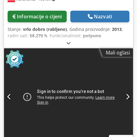
Informacije o cijeni
Nazvati
Stanje:
vrlo dobro (rabljeno)
, Godina proizvodnje:
2013
,
radni sati:
58.270 h
, Funkcionalnost:
potpuno
funkcionalan
, Kompresor s vijčanim pogonom, bez ulja,
proizvođača Atlas Copco, model ZR90VSD Integrirani
Mali oglasi
pretvarač 90 kW Dkodozmwc Hspfx Achsr 9 bara 15,50
m³/min Godina proizvodnje: 2013 Radni sati: 58.270