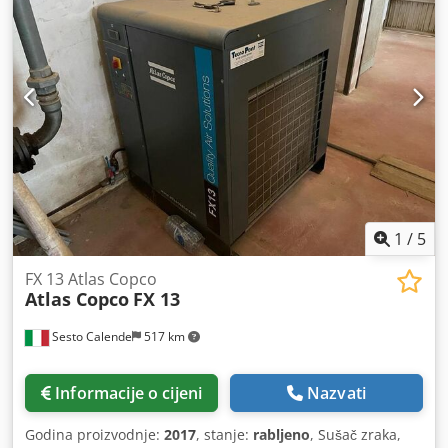
1
/
5
FX 13 Atlas Copco
Atlas Copco
FX 13
Sesto Calende
517 km
Informacije o cijeni
Nazvati
Godina proizvodnje:
2017
, stanje:
rabljeno
, Sušač zraka,