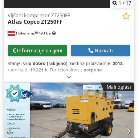
1
/
17
Vijčani kompresor ZT250FF
Atlas Copco
ZT250FF
Hohenems
493 km
Informacije o cijeni
Nazvati
Stanje:
vrlo dobro (rabljeno)
, Godina proizvodnje:
2012
,
radni sati:
19.221 h
, Funkcionalnost:
potpuno
funkcionalan
, Kompresor s vijkom, bez ulja, model
ZT250FF. Integrirani sušač. 250 kW 10 bara 42,31 m3/min
Mali oglasi
Godina proizvodnje: 2012. Radni sati: 19.221. Djdpfx
Acezmdrbshekr