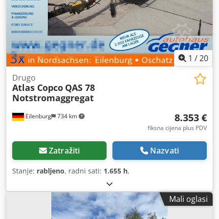
1
/
20
Drugo
Atlas Copco
QAS 78
Notstromaggregat
8.353 €
Eilenburg
734 km
fiksna cijena plus PDV
Zatražiti
Nazvati
Stanje:
rabljeno
, radni sati:
1.655 h
,
Mali oglasi