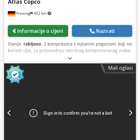
Atlas Copco
Freising
452 km
Informacije o cijeni
Nazvati
Stanje:
rabljeno
, 2 kompresora s vijčanim pogonom, koji ne
koriste ulje, za proizvodnju sterilnog komprimiranog zraka.
Od toga: - Kompresor 1 (godina proizvodnje 2006.): s
regulacijom frekvencije i ugrađenim sušačem - Kompresor
Mali oglasi
2 (godina proizvodnje 1992.): s dodatnim adsorpcijskim
sušačem (Atlas Copco, 2003) Dkedpfx Acozkfw Tehor Stroj
(dodatne informacije): Proizvodnja komprimiranog zraka s
2 vijčana kompresora; godina proizvodnje 1992.-2006.
Kapacitet kompresora 1: 5,952 m3/min, s maksimalnim
pritiskom od 8,4 bara Kapacitet kompresora 2: 4,982
m3/min, s maksimalnim pritiskom od 8,0 bara Oprema: 2 x
vijčani kompresor (od toga jedan kompresor s ugrađenim
sušačem i regulacijom frekvencije te jedan kompresor s
odvojenim sušačem)