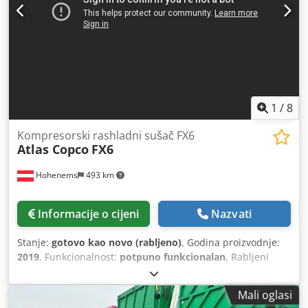
1
/
8
Kompresorski rashladni sušač FX6
Atlas Copco
FX6
Hohenems
493 km
Informacije o cijeni
Nazvati
Stanje:
gotovo kao novo (rabljeno)
, Godina proizvodnje:
2019
, Funkcionalnost:
potpuno funkcionalan
, Rabljeni
hladnjački sušač Atlas Copco FX6 2,34 m³/min
Dkjdjzrtbijpfx Acher 14 bara Godina proizvodnje: 2019
Mali oglasi