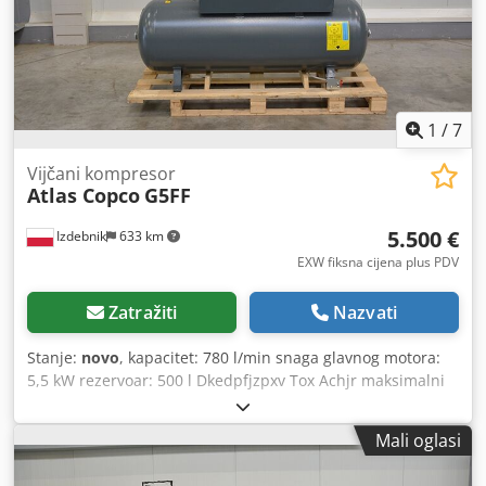
1
/
7
Vijčani kompresor
Atlas Copco
G5FF
5.500 €
Izdebnik
633 km
EXW fiksna cijena plus PDV
Zatražiti
Nazvati
Stanje:
novo
, kapacitet: 780 l/min snaga glavnog motora:
5,5 kW rezervoar: 500 l Dkedpfjzpxv Tox Achjr maksimalni
radni tlak: 10,0 atm ugrađeni hladnjak elektroničko
podešavanje radnih parametara kompresora ispunjava CE
Mali oglasi
norme godina proizvodnje: 2025. – NOVO