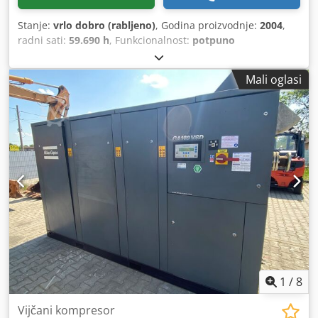
Stanje:
vrlo dobro (rabljeno)
, Godina proizvodnje:
2004
,
radni sati:
59.690 h
, Funkcionalnost:
potpuno
funkcionalan
, Vijčani kompresor Atlas Copco ZR90VSDFF, s
integriranim pretvaračem i sušačem. 90 kW, 8,75 bara,
Mali oglasi
14,70 m³/min. Dkedpfx Aeyuvwaechsr
1
/
8
Vijčani kompresor