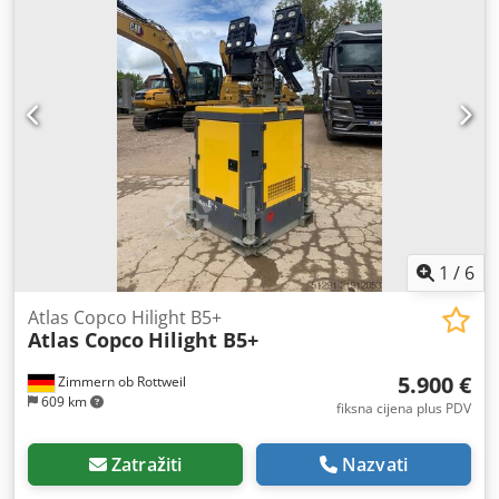
1
/
6
Atlas Copco Hilight B5+
Atlas Copco
Hilight B5+
5.900 €
Zimmern ob Rottweil
609 km
fiksna cijena plus PDV
Zatražiti
Nazvati