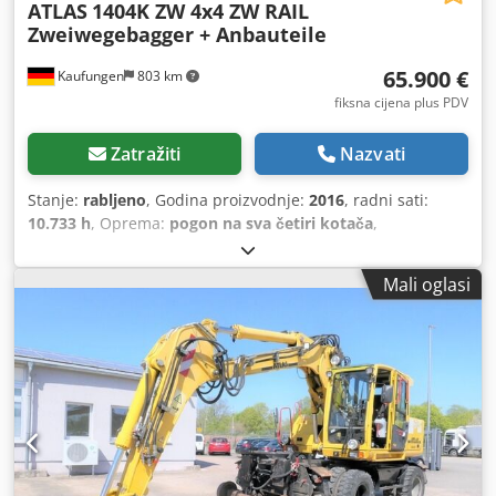
ATLAS
1404K ZW 4x4 ZW RAIL
Zweiwegebagger + Anbauteile
65.900 €
Kaufungen
803 km
fiksna cijena plus PDV
Zatražiti
Nazvati
Stanje:
rabljeno
, Godina proizvodnje:
2016
, radni sati:
10.733 h
, Oprema:
pogon na sva četiri kotača
,
Mali oglasi