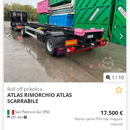
1
/
10
Roll off prikolica
ATLAS
RIMORCHIO ATLAS
SCARRABILE
17.500 €
San Pietro in Gu' (PD)
281 km
fiksna cijena PDV nije moguće
iskazati