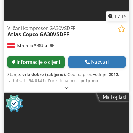
1
/
15
Vijčani kompresor GA30VSDFF
Atlas Copco
GA30VSDFF
Hohenems
493 km
Informacije o cijeni
Nazvati
Stanje:
vrlo dobro (rabljeno)
, Godina proizvodnje:
2012
,
radni sati:
34.014 h
, Funkcionalnost:
potpuno
funkcionalan
, Vijčani kompresor Atlas Copco GA30VSDFF
30 kW 12,80 bara Dsdezkwfvspfx Achekr 5,58 m3/min
Mali oglasi
Godina proizvodnje: 2012 Radni sati: 34.014