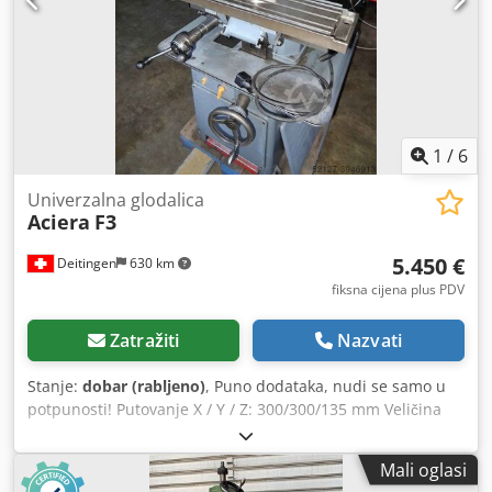
1
/
6
Univerzalna glodalica
Aciera
F3
5.450 €
Deitingen
630 km
fiksna cijena plus PDV
Zatražiti
Nazvati
Stanje:
dobar (rabljeno)
, Puno dodataka, nudi se samo u
potpunosti! Putovanje X / Y / Z: 300/300/135 mm Veličina
stola Š x D: 700 x 190 mm Brzina vretena: 95 - 6000 o / min
/ 11 koraka Držač alata: Š 20 Težina: cca. 450 kg Veličina
Mali oglasi
stroja Š x D x V: ca. 900 x 900 x 1500 mm Pribor: Okretni