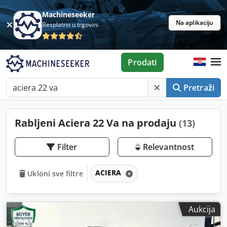
Machineseeker
Na aplikaciju
Besplatno u trgovini
Prodati
Pretraži
Rabljeni Aciera 22 Va na prodaju
(13)
Filter
Relevantnost
ACIERA
Ukloni sve filtre
Aukcija