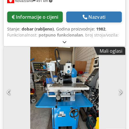
Novazzano
491 km
Informacije o cijeni
Nazvati
Stanje:
dobar (rabljeno)
, Godina proizvodnje:
1982
,
Funkcionalnost:
potpuno funkcionalan
, broj stroja/vozila:
55453
, ACIERA 23 CNC BUŠILICA S Aciera ISO30 sustavom
brze izmjene Strojno testiran i 100% funkcionalan Dodpeu
Mali oglasi
Tn Raefx Ahiowa Odličan omjer cijene i učinka SA CNC
HEIDENHAIN TNC 125 Tehnički podaci Kapacitet bušenja
čelika 23 mm Rezanje navoja u čeliku M18 Brzine vretena:
kontinuirano promjenjive od 45 okretaja u minuti do 4000
okretaja u minuti Hod vretena 120 mm Dužina stola 590
mm Širina stola 320 mm Razmak između stola i vretena
min Udaljenost između stola i vretena max 570 mm
Uzdužni hod 500 mm Radni put preko 300 mm Posmaci
0,02-0,6 mm/min Priključak 50 Hz 3x 380 volti Snaga 4,0
kWA Težina stroja cca 2110 kg Dimenzije stroja: dužina
1700 mm, širina 1400 mm, visina 2100 mm Tehnički podaci
neobvezujući. ACIERA 23 CNC BUŠILICA S Aciera ISO30
sustavom brze izmjene Strojno testiran i 100%