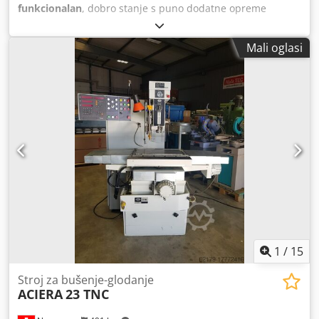
funkcionalan
, dobro stanje s puno dodatne opreme
Dwsdpszic H Nofx Ahija pogledajte fotografiju
Mali oglasi
1
/
15
Stroj za bušenje-glodanje
ACIERA
23 TNC