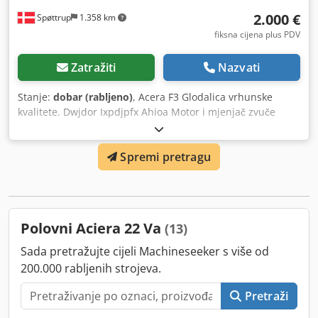
2.000 €
Spøttrup
1.358 km
fiksna cijena plus PDV
Zatražiti
Nazvati
Stanje:
dobar (rabljeno)
, Acera F3 Glodalica vrhunske
kvalitete. Dwjdor Ixpdjpfx Ahioa Motor i mjenjač zvuče
savršeno. Nema drugih dodataka osim onoga što vidite na
slikama. Može se ukrcati u Eurotrailer i organizirati
Spremi pretragu
transport po cijeloj Europi.
Polovni Aciera 22 Va
(13)
Sada pretražujte cijeli Machineseeker s više od
200.000 rabljenih strojeva.
Pretraži