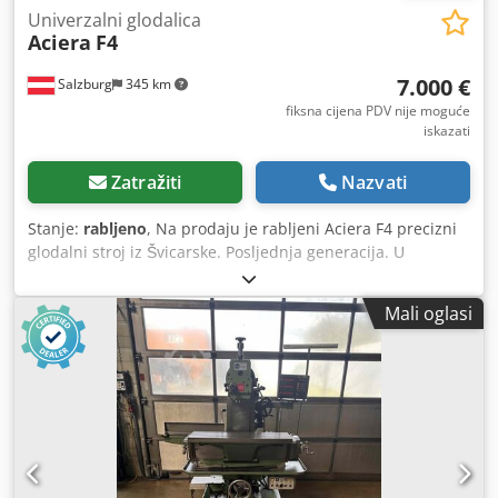
Univerzalni glodalica
Aciera
F4
7.000 €
Salzburg
345 km
fiksna cijena PDV nije moguće
iskazati
Zatražiti
Nazvati
Stanje:
rabljeno
, Na prodaju je rabljeni Aciera F4 precizni
glodalni stroj iz Švicarske. Posljednja generacija. U
vrhunskom stanju. Hodovi osi: X400 Y175 Z450mm Prihvat
alata: Iso 40 Brzina vretena: 50–3400 o/min, podesivo bez
Mali oglasi
stupnjeva Univerzalni stol za glodanje Pomaci na X i Z osi
10–600mm/min, beskonačno podesivo Brzi pomaci na X i Z
osi 1500mm/min Izuzetno robustan i precizan alatni
glodalni stroj. Uključeno nekoliko SK40 alata te držač s
kompletom steznih čaura. Dodpjy H Iupefx Ahiswa
Originalni korisnički priručnik uključen Težina cca 950kg