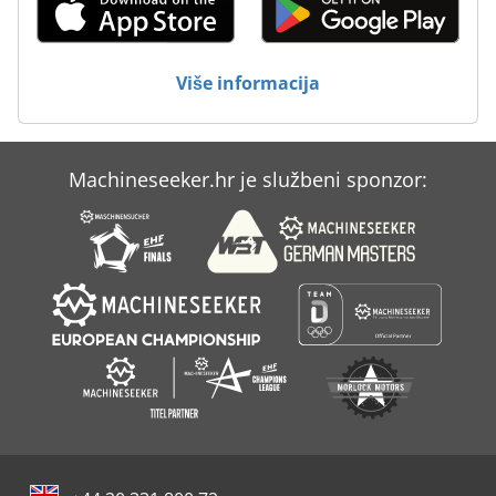
Donau Dr 23
Fngj 20
Više informacija
Fngj 32
Idx 23
Machineseeker.hr je službeni sponzor:
Okvir Za