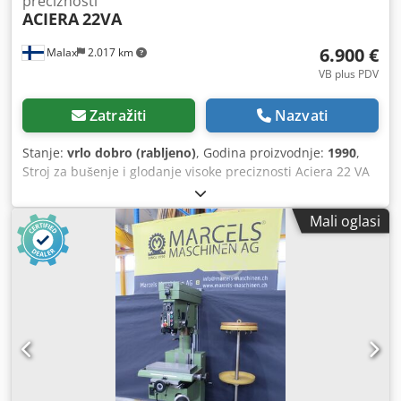
preciznosti
ACIERA
22VA
6.900 €
Malax
2.017 km
VB plus PDV
Zatražiti
Nazvati
Stanje:
vrlo dobro (rabljeno)
, Godina proizvodnje:
1990
,
Stroj za bušenje i glodanje visoke preciznosti Aciera 22 VA
Dobro stanje iz škole Godina izgradnje cca 1990. Stol 600 x
320 mm Brzina 40-3600 o/min Postavka brzine o/min 4
Mali oglasi
automatska dodavanja 40-280 80-560 275-1800 55 -3600
Promjer vretena 65 mm Hod vretena za bušenje 120 mm
Montaža vretena: Aciera sustav brze izmjene Automatsko
rezanje navoja Kapacitet bušenja u čvrstom materijalu 25
mm Maksimalni kapacitet bušenja do 30 mm Podešavanje
visine preko ručice Motor: 1,1 KW lampa Neki snimci koji se
brzo mijenjaju Dimenzija ŠxDxV 90 x 130 x 185 cm Težina
oko 800 kg Tehnički podaci podložni promjenama Dwodpfx
Ashqm D Nshisa