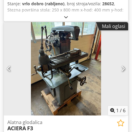
Stanje:
vrlo dobro (rabljeno)
, broj stroja/vozila:
28652
,
Stezna površina stola: 250 x 800 mm x-hod: 400 mm y-hod:
175 mm z-hod: 450 mm Montaža vretena: ISO 30 Brzine
vretena: 50-2000/50-3400 o/min Radni napon: 380 V
Mali oglasi
Ukupna potrebna snaga : približno 2,5 kVA kW Potreban
prostor: 1200 x 1000 x 1600 mm Težina: približno 1100 kg
Dwodpeh D Rzuefx Ahisa
1
/
6
Alatna glodalica
ACIERA
F3