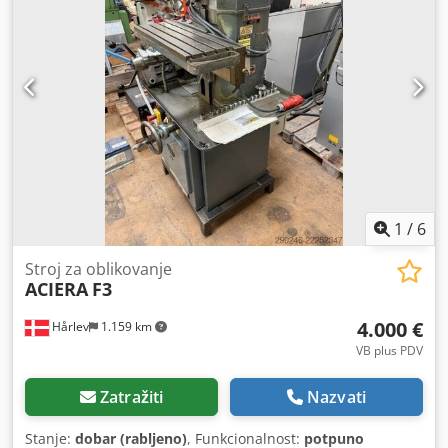
1
/
6
Stroj za oblikovanje
ACIERA
F3
4.000 €
Hårlev
1.159 km
VB plus PDV
Zatražiti
Nazvati
Stanje:
dobar (rabljeno)
, Funkcionalnost:
potpuno