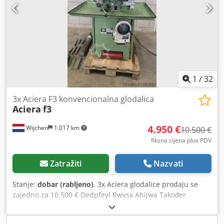
1
/
32
3x Aciera F3 konvencionalna glodalica
Aciera
f3
4.950 €
Wijchen
1.017 km
10.500 €
fiksna cijena plus PDV
Zatražiti
Nazvati
Stanje:
dobar (rabljeno)
, 3x Aciera glodalice prodaju se
zajedno za 10.500 € Dedpfeyl Rwvsx Ahijwa Također
dostupne pojedinačno Slika 1 frekvencijski upravljana
4.950 € Slika 2 3.950 € Slika 3 3.450 € Opće informacije