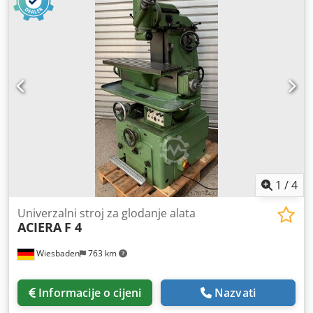
stol Okrugli stol Ø 200 mm 6 hitaca Različite stezne
stezaljke i stezne naprave Horizontalni glodalica radna
svjetiljka Sustav rashladne tekućine Vice Dwsdjd Erqbepfx
Ahioa
1
/
4
Univerzalni stroj za glodanje alata
ACIERA
F 4
Wiesbaden
763 km
Informacije o cijeni
Nazvati