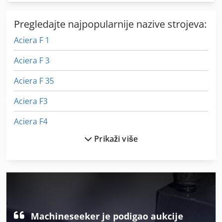
Pregledajte najpopularnije nazive strojeva:
Aciera F 1
Aciera F 3
Aciera F 35
Aciera F3
Aciera F4
Prikaži više
Aciera F5
Af 222
Ak Bend
Almi Al 33
Machineseeker je podigao aukcije