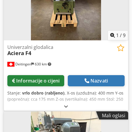
1
/
9
Univerzalni glodalica
Aciera
F4
Deitingen
630 km
Informacije o cijeni
Nazvati
Stanje:
vrlo dobro (rabljeno)
, X-os (uzdužna): 400 mm Y-os
(poprečna): cca 175 mm Z-os (vertikalna): 450 mm Stol: 250
x 800 mm Dedpey Itr Nsfx Ahiewa Prihvat vretena: ISO 30
Bušilna pinola Digitalni prikaz: Heidenhain 3 osi VRZ
Mali oglasi
Pribor: Razni prihvati Brzine vrtnje: 50 do 3400 o/min
Težina: cca 900 kg