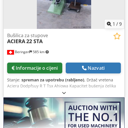
1
/
9
Bušilica za stupove
ACIERA
22 STA
Beringen
585 km
Informacije o cijeni
Nazvati
Stanje:
spreman za upotrebu (rabljeno)
, Držač vretena
Aciera Dodpfsuy R T Tsx Ahiowa Kapacitet bušenja čelika
22 mm Izbočina 270 mm Veličina stola 700 x 370 mm
Brzine vretena kontinuirano promjenjive 40-3.600 o/min
MARCEL'S MACHINES CH