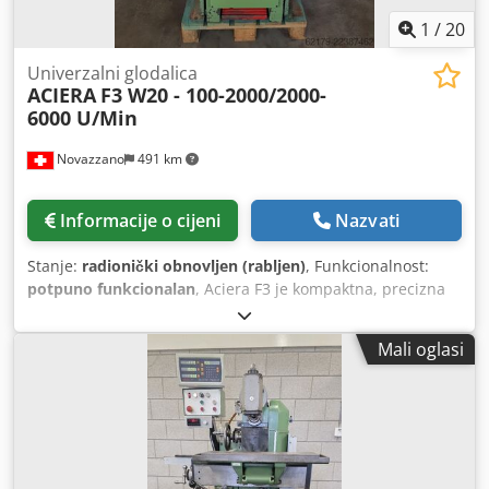
1
/
20
Univerzalni glodalica
ACIERA
F3 W20 - 100-2000/2000-
6000 U/Min
Novazzano
491 km
Informacije o cijeni
Nazvati
Stanje:
radionički obnovljen (rabljen)
, Funkcionalnost:
potpuno funkcionalan
, Aciera F3 je kompaktna, precizna
stolna glodalica, cijenjena zbog svoje čvrste konstrukcije i
izvrsne kvalitete obrade površine. Popularna je u
Mali oglasi
radionicama za izradu alata i prototipova, a omogućuje
preciznu obradu manjih i srednjih dijelova. Dwodpfx
Aoznh Ehshisa