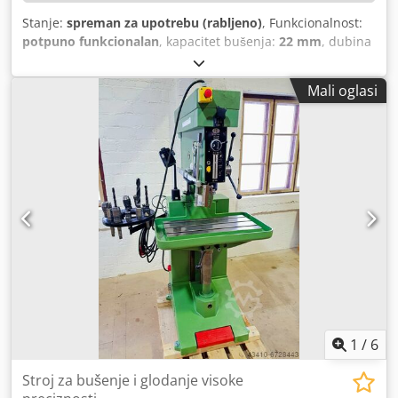
Stanje:
spreman za upotrebu (rabljeno)
, Funkcionalnost:
potpuno funkcionalan
, kapacitet bušenja:
22 mm
, dubina
grla:
370 mm
, duljina stola:
1.800 mm
, dubina bušenja:
120 mm
, maksimalna brzina okretanja:
3.600 okr/min
,
Mali oglasi
TEHNIČKI DETALJI Djdpfx Ahey Hg E Tsiewa Dubina
bušenja: 120 mm Kapacitet bušenja: 22 mm Previs stroja:
370 mm Broj bušaćih jedinica: 4 Snaga: 4,4 kW Vrsta stola:
Fiksni stol Dimenzije stola: 1.800 x 500 mm Snaga glavnog
vretena: 1,0 kW Raspon broja okretaja vretena: 345 - 3.600
o/min DETALJI STROJA Dimenzije i težina Dimenzije (D x Š x
V): 1.900 x 1.000 x 1.900 mm Težina praznog stroja: 1.500
kg Paketi za transport: 1 OPREMA Dokumentacija
Konvencionalno upravljanje
1
/
6
Stroj za bušenje i glodanje visoke