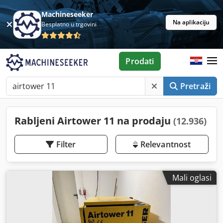
Machineseeker
Na aplikaciju
Besplatno u trgovini
Prodati
Pretraži
Rabljeni Airtower 11 na prodaju
(12.936)
Filter
Relevantnost
Mali oglasi