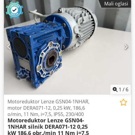
Mali oglasi
okretaja u minuti Priključak: 7,5 kW Sušilica: TU 11
Rashladno sredstvo: R 134a Tlak: 16 bara Stanje: dobro
Cedpfswhwx Hox Af Rjha Težina: 270 kg Dimenzije: 680 x
780 x 1300 mm
1
/
6
Motoreduktor Lenze GSN04-1NHAR,
motor DERA071-12, 0,25 kW, 186,6
o/min, 11 Nm, i=7,5, IP55, 230/400
Motoreduktor Lenze GSN04-
1NHAR silnik DERA071-12 0,25
kW 186,6 obr./min 11 Nm i=7,5