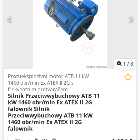
kom ULTIMA RP Hepa filter 3000m3/h Kućište s
aluminijskim okvirom, pomični kotači koji se koče
Dimenzije: 100x100x80 cm Težina: cca 120 kg
1
/
8
Protueksplozivni motor ATB 11 kW
1460 okr/min Ex ATEX II 2G s
frekventnim pretvaračem
Silnik Przeciwwybuchowy ATB 11
kW 1460 obr/min Ex ATEX II 2G
falownik
Silnik
Przeciwwybuchowy ATB 11 kW
1460 obr/min Ex ATEX II 2G
falownik