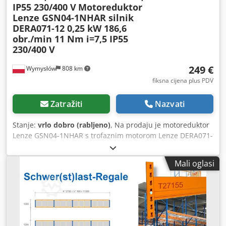
IP55 230/400 V
Motoreduktor
Lenze GSN04-1NHAR silnik
DERA071-12 0,25 kW 186,6
obr./min 11 Nm i=7,5 IP55
230/400 V
249 €
Wymysłów
808 km
fiksna cijena plus PDV
Zatražiti
Nazvati
Stanje:
vrlo dobro (rabljeno)
, Na prodaju je motoreduktor
Lenze GSN04-1NHAR s trofaznim motorom Lenze DERA071-
12 snage 0,25 kW. Uređaj je 100% ispravan, testiran i
spreman za rad. Tehničko stanje je vrlo dobro. Vizualno
Mali oglasi
ima normalne tragove korištenja, što je uobičajeno pri
korištenju, što se može vidjeti na fotografijama.
Motoreduktor sa pužnom prijenosnom kutijom izvrsno će
poslužiti kao pogon za transportne trake, dozatore,
proizvodne strojeve, strojeve za pakiranje, miješalice i
mnoge druge industrijske uređaje. Tehnički podaci: