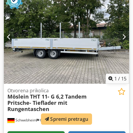
1
/
15
Otvorena prikolica
Möslein
THT 11- G 6,2 Tandem
Pritsche- Tieflader mit
Rungentaschen
Spremi pretragu
Schwebheim
659 km