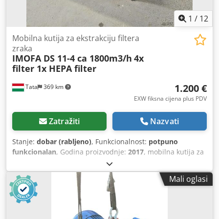
1
/
12
Mobilna kutija za ekstrakciju filtera
zraka
IMOFA DS 11-4 ca 1800m3/h
4x
filter 1x HEPA filter
1.200 €
Tata
369 km
EXW fiksna cijena plus PDV
Zatražiti
Nazvati
Stanje:
dobar (rabljeno)
, Funkcionalnost:
potpuno
funkcionalan
, Godina proizvodnje:
2017
, mobilna kutija za
ekstrakciju filtra zraka Kutija s ugrađenim ventilatorom i
filter uloškom. Sa HEPA filterom. za ventilaciju, filtriranje i
Mali oglasi
uklanjanje zraka iz prostorija. Kapacitet ekstrakcije cca
1800m3/h Cjdpfxsvvcqxe Af Rsha Ispušni ventilator: IMOFA
DS 11-4 460 W 50 Hz 4,8 Ampera Napon: 230 V, 50 Hz
Systemair RTRE 5 upravljač transformatora 4 filter uloška 1