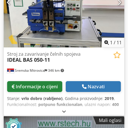
1
/
11
Stroj za zavarivanje čelnih spojeva
IDEAL
BAS 050-11
Sremska Mitrovica
346 km
Informacije o cijeni
Nazvati
Stanje:
vrlo dobro (rabljeno)
, Godina proizvodnje:
2019
,
Funkcionalnost:
potpuno funkcionalan
, ulazni napon:
400
V
, nazivna (prividna) snaga:
10 kVA
, električni osigurač:
10
A
, snaga zavarivanja (maks.):
5 kVA
, nazivna snaga pri 50%
Mali oglasi
radnom ciklusu:
5 kVA
, ukupna masa:
200 kg
, masa