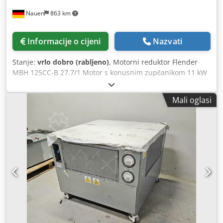
Nauen
863 km
Informacije o cijeni
Nazvati
Stanje:
vrlo dobro (rabljeno)
, Motorni reduktor Flender
MBH 125CC-B 27.7/1 Motor s konusnim zupčanikom 11 kW
pri 1400 o/min. 230/400V, 50Hz, IP 55 radili su s
pretvaračima frekvencije Odgovarajući frekvencijski
Mali oglasi
pretvarači Walther Flender ZZ0103069.34003 Sinus Penta
dostupna Dostupno ukupno 15 motora i 12 frekventnih
pretvarača !!! Vrlo dobro stanje, direktno iz proizvodnje!
Cjdpsk E Htcofx Af Rsha