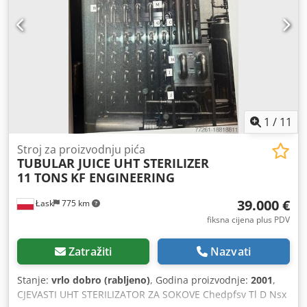
1
/
11
Stroj za proizvodnju pića
TUBULAR JUICE UHT STERILIZER
11 TONS
KF ENGINEERING
39.000 €
Łask
775 km
fiksna cijena plus PDV
Zatražiti
Nazvati
Stanje:
vrlo dobro (rabljeno)
, Godina proizvodnje:
2001
,
CJEVASTI UHT STERILIZATOR ZA SOKOVE Chedpfsv Tl D Nsx