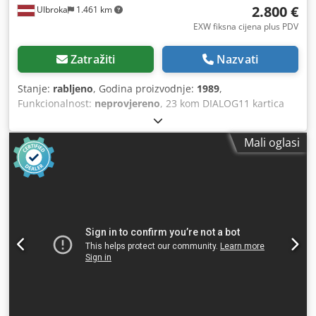
2.800 €
Ulbroka
1.461 km
EXW fiksna cijena plus PDV
Zatražiti
Nazvati
Stanje:
rabljeno
, Godina proizvodnje:
1989
,
Funkcionalnost:
neprovjereno
, 23 kom DIALOG11 kartica
Vrste i količina za svaku vrstu: NGE01 - 2 kom NPE01 - 4
kom NPC01 - 1 kom NPA01 - 4 kom NZP02 - 4 kom NRP02 -
Mali oglasi
1 kom NSP02 - 1 kom NSI02 - 2 kom Csdpfowyudqex Af
Reha NPP04 - 2 kom NSV02 - 2 kom