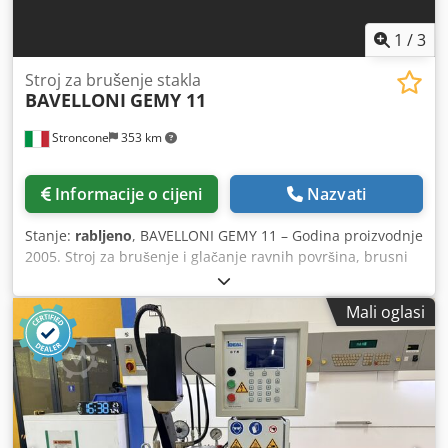
1
/
3
Stroj za brušenje stakla
BAVELLONI
GEMY 11
Stroncone
353 km
Informacije o cijeni
Nazvati
Stanje:
rabljeno
, BAVELLONI GEMY 11 – Godina proizvodnje
2005. Stroj za brušenje i glačanje ravnih površina, brusni
disk 11. Stroj za obradu rubova ravnom linijom, za 11
kotača. Minimalne dimenzije obratka: 35 x 35 mm.
Mali oglasi
Debljina: od 3 do 40 mm. Chodpfx Afszq Afzj Rsa Snaga: 22
kW. Brzina: od 0,5 do 5 m/min. Ukupna duljina obradene
površine: 459.788 metara.