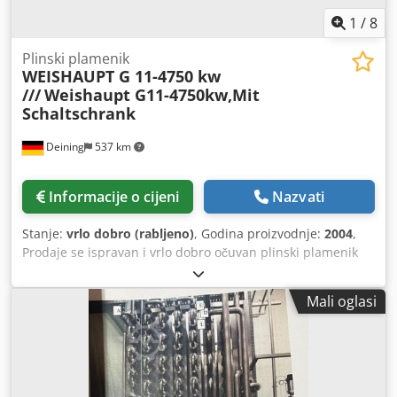
1
/
8
Plinski plamenik
WEISHAUPT G 11-4750 kw
///
Weishaupt G11-4750kw,Mit
Schaltschrank
Deining
537 km
Informacije o cijeni
Nazvati
Stanje:
vrlo dobro (rabljeno)
, Godina proizvodnje:
2004
,
Prodaje se ispravan i vrlo dobro očuvan plinski plamenik
marke Weishaupt, uključujući plinsku stazu (Dungs DN 80).
Chodewg Hg Repfx Af Rja 1. Plinski plamenik WEISHAUPT
Mali oglasi
G11/1-D – 4750 kW, sa upravljačkim ormarom, upravljačkim
uređajem i plinskom stazom. Snaga: 900–4750 kW Izvedba:
ZMD Godina proizvodnje: 2004