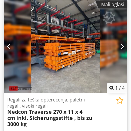
Mali oglasi
1
/
4
Regali za teška opterećenja, paletni
regali, visoki regali
Nedcon Traverse 270 x 11 x 4
cm
inkl. Sicherungsstifte , bis zu
3000 kg