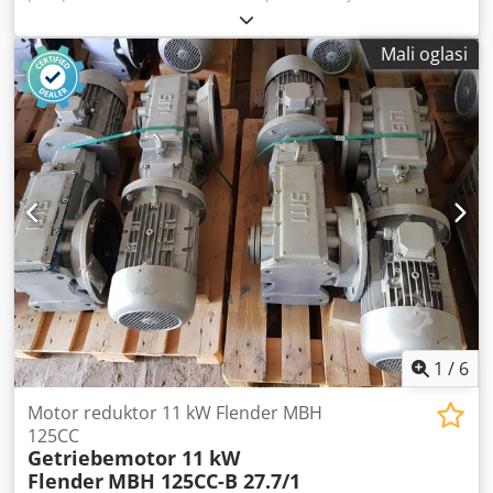
korištena, dolazi iz viška skladišnih zaliha. Oprema je u
izvrsnom stanju, skladištena u originalnom pakiranju. Uz
Mali oglasi
pumpu dolazi i proizvođačka dokumentacija. Grundfos
CRN serija pumpi namijenjena je za rad u industrijskim i
vodoopskrbnim sustavima. Odlikuju se visokom
učinkovitošću, pouzdanošću i vrlo dobrom kvalitetom
izrade. Tehnički podaci Proizvođač: Grundfos Model: CRN5-
11 A-P-A-E-HQQE Snaga motora: 2,2 kW Frekvencija: 50 Hz
Broj okretaja: 2899 o/min Kapacitet: 5,8 m³/h Visina
dizanja: do 56,5 m (maks. 76 m) Maksimalni tlak: 25 bar
Chjdpfxsyubcne Af Rsa Maksimalna temperatura: 120°C
Pumpa je izrađena od nehrđajućeg čelika, namijenjena za
primjenu u vodoopskrbnim, industrijskim, tlačnim
sustavima, tehnološkim instalacijama te sustavima za
pročišćavanje vode. Stanje: novo, nikad korišteno.
1
/
6
Motor reduktor 11 kW Flender MBH
125CC
Getriebemotor 11 kW
Flender
MBH 125CC-B 27.7/1