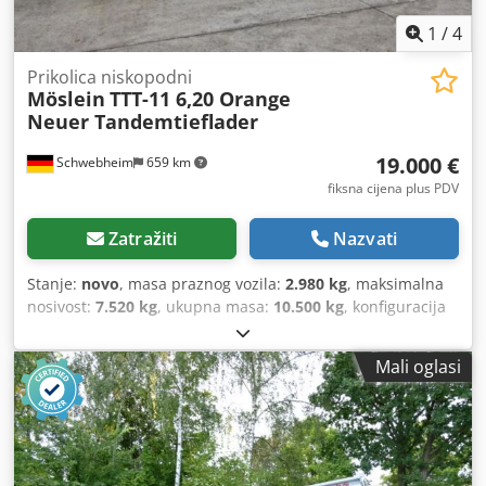
1
/
4
Prikolica niskopodni
Möslein
TTT-11 6,20 Orange
Neuer Tandemtieflader
19.000 €
Schwebheim
659 km
fiksna cijena plus PDV
Zatražiti
Nazvati
Stanje:
novo
, masa praznog vozila:
2.980 kg
, maksimalna
nosivost:
7.520 kg
, ukupna masa:
10.500 kg
, konfiguracija
osovina:
2 osovine
, duljina prostora za utovar:
6.280 mm
,
širina utovarnog prostora:
2.480 mm
, ovjes:
čelik
,
Mali oglasi
dimenzija gume:
245 / 70 R 17,5
, međuosovinski razmak:
990 mm
, boja:
drugo
, vrsta prijenosa:
drugo
, veličina
prednje gume:
245 / 70 R 17,5
, veličina stražnje gume:
245
/ 70 R 17,5
, vozačeva kabina:
drugo
, emisijska klasa:
nijedan
, gorivo:
biodizel
, Oprema:
ABS, komprimirani