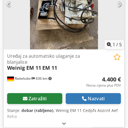
1
/
5
Uređaj za automatsko ulaganje za
blanjalice
Weinig EM 11
EM 11
4.400 €
Rattelsdorf
636 km
fiksna cijena plus PDV
Zatražiti
Nazvati
Stanje:
dobar (rabljeno)
, Weinig EM 11 Cedpfx Aozcnt Aef
Reha