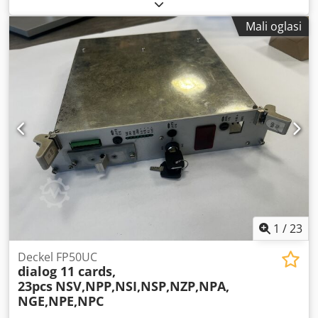
Af Roa MADE BY KF ENGINEERING, NJEMAČKA KAPACITET
11 TONA NA SAT ZA SVE SOKOVE, UKLJUČUJUĆI I RAJČICU
Mali oglasi
MAX TEMP. 124 STUPNJA C. PLC SIEMENS-7
1
/
23
Deckel FP50UC
dialog 11 cards,
23pcs
NSV,NPP,NSI,NSP,NZP,NPA,
NGE,NPE,NPC