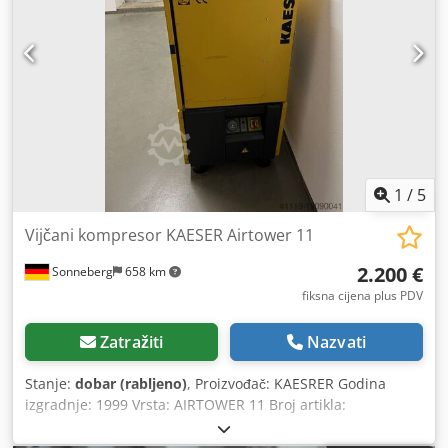
1
/
5
Vijčani kompresor KAESER Airtower 11
2.200 €
Sonneberg
658 km
fiksna cijena plus PDV
Zatražiti
Nazvati
Stanje:
dobar (rabljeno)
, Proizvođač: KAESRER Godina
izgradnje: 1999 Vrsta: AIRTOWER 11 Broj artikla:
1.8833.10020 Serijski broj: 1010 Radni sati: 5.766 sati Tlak:
7,5 bara Volumen isporuke: 975 l/min Brzina motora: 3.000