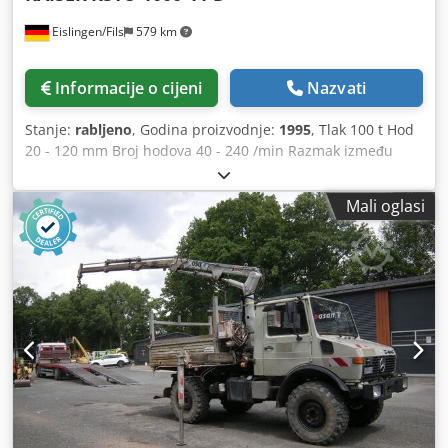
Eislingen/Fils
579 km
Informacije o cijeni
Nazvati
Stanje:
rabljeno
, Godina proizvodnje:
1995
, Tlak 100 t Hod
20 - 120 mm Broj hodova 40 - 240 /min Razmak između
stupova 1300 mm Ugradbena visina (hod + podešavanje
klipa gore) 670 mm Bočni prolaz između stupova 400 mm
Mali oglasi
Površina stola 1200 x 800 mm Prolazni otvor u stolu 900 x
200 mm Visina stola iznad poda 1150 mm Površina klipa
1130 x 650 mm Podešavanje klipa 80 mm Širina materijala
250 mm Debljina materijala 0,3 - 3,0 mm Presjek materijala
750 mm² Duljina pomaka 1 - 9999,9 mm Snaga pogona 22,0
kW Težina 16,0 t Prostor za postavljanje (ŠxDxV) 3,7 x 2,5 x
3,7 m Visina iznad poda 3,7 m Cedozrpvcepfx Af Reha sa
besprijekorno podesivim pogonom (PIV mjenjač),
pneumatska kombinacija spojke/kočnice (Ortlinghaus),
elektronički nadzor sile prešanja (dva kanala), automatsko
podešavanje hoda, motorizirano podešavanje klipa,
pneumatska kompenzacija težine klipa, motorizirano