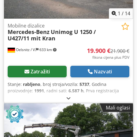
kružno podmazivanje uljem, elektronički valjkasti uređaj za
posmak proizvođača Kaiser, tip KWV 250.
1
/
14
Mobilne dizalice
Mercedes-Benz
Unimog U 1250 /
U427/11 mit Kran
19.900 €
Oelsnitz / V.
633 km
21.900 €
fiksna cijena plus PDV
Zatražiti
Nazvati
Stanje:
rabljeno
, broj stroja/vozila:
5737
, Godina
proizvodnje:
1991
, radni sati:
6.587 h
, Prva registracija
Ukupna masa: 7.490 kg Pogon: diesel, 4x4 Pogon putem 6-
cilindričnog Mercedes Diesel motora snage 92 kW / 125 KS,
Mali oglasi
zapremine 5.957 cm³ 16-brzinski ručni mjenjač Vozačka
kabina s 3 sjedala Dimenzija gume: 365/80 R 20, profil 14-
16 mm, međuosovinski razmak 3.300 mm Vanjske
dimenzije (D x Š x V): 5.500 x 2.265 x 3.400 mm Cedpfxezru
Eco Af Rjha Masa praznog vozila: 6.960 kg Opterećenje