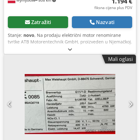
1.194 €
Wymysłów
808 km
fiksna cijena plus PDV
Zatražiti
Nazvati
Stanje:
novo
, Na prodaju električni motor renomirane
tvrtke ATB Motorentechnik GmbH, proizveden u Njemačkoj.
Model CD160M-4, u protueksplozijskoj izvedbi ATEX II 2G,
prilagođen za rad s frekventnim pretvaračem. Tehnički
Mali oglasi
podaci: • Snaga: 11 kW • Tip: CD160M-4 • Napon: 400 V Δ /
690 V Y • Struja: 21 A / 12,1 A • Frekvencija: 50 Hz • Brzina
vrtnje: 1460 min⁻¹ (četveropolni) • Cos φ: 0,85 • Klasa
izolacije: F • Stupanj zaštite: IP55 • Masa: 168 kg • Godina
proizvodnje: 2007 • ATEX: II 2G EEx de IIC T4 – motor za
zone ugrožene eksplozijom plina • Osovina: promjer 42
mm, višestruki utor. Cedsxbd U Eopfx Af Roha