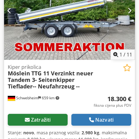
zračni kočioni sustav
,
1
/
11
Kiper prikolica
Möslein
TTG 11 Verzinkt neuer
Tandem 3- Seitenkipper
Tieflader-- Neufahrzeug --
18.300 €
Schwebheim
659 km
fiksna cijena plus PDV
Zatražiti
Nazvati
Stanje:
novo
, masa praznog vozila:
2.980 kg
, maksimalna