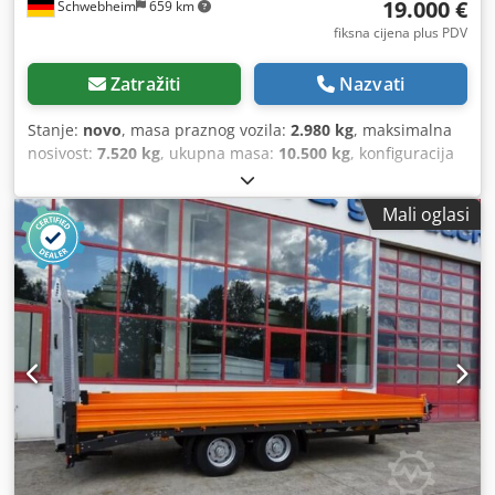
19.000 €
Schwebheim
659 km
točnost svih navedenih podataka.
fiksna cijena plus PDV
Zatražiti
Nazvati
Stanje:
novo
, masa praznog vozila:
2.980 kg
, maksimalna
nosivost:
7.520 kg
, ukupna masa:
10.500 kg
, konfiguracija
osovina:
2 osovine
, duljina prostora za utovar:
6.280 mm
,
širina utovarnog prostora:
2.480 mm
, ovjes:
čelik
,
Mali oglasi
dimenzija gume:
245 / 70 R 17,5
, međuosovinski razmak:
990 mm
, boja:
drugo
, vrsta prijenosa:
drugo
, veličina
prednje gume:
245 / 70 R 17,5
, veličina stražnje gume:
245
/ 70 R 17,5
, vozačeva kabina:
drugo
, emisijska klasa:
nijedan
, gorivo:
biodizel
, Oprema:
ABS, komprimirani
zračni kočioni sustav
,