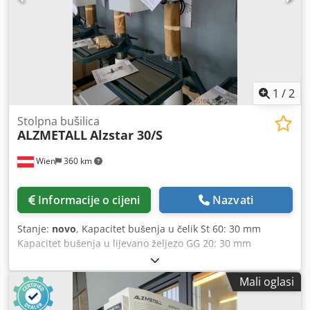
1
/
2
Stolpna bušilica
ALZMETALL
Alzstar 30/S
Wien
360 km
Informacije o cijeni
Nazvati
Stanje:
novo
, Kapacitet bušenja u čelik St 60: 30 mm
Kapacitet bušenja u lijevano željezo GG 20: 30 mm
Sposobnost bušenja u St 60: 30 mm Narezivanje navoja u
ST 60: M 16 Narezivanje navoja u GG 20: M 20 Kratko
Mali oglasi
vreteno MK 3 Hod vretena: 140 mm Previs: 293 mm
Promjer stupa: 115 mm Dksdeyvvn Nepfx Af Ter Stol stroja