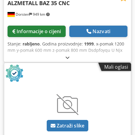
ALZMETALL
BAZ 35 CNC
Dorsten
949 km
Informacije o cijeni
Nazvati
Stanje:
rabljeno
, Godina proizvodnje:
1999
, x-pomak 1200
mm y-pomak 600 mm z-pomak 800 mm Dsdpfoyqu U Njx
Af Tokr Upravljanje Heidenhain Tip TNC 426 Površina stola
1250x630 mm Težina obratka 1000 kg Mjenjač alata 24
Mali oglasi
Prihvat vretena ISO 40 Broj okretaja 30-8000 o/min Težina
stroja cca 7,5 t Prostor potreban cca 4,2x3,3x3,15 m
Tehnički podaci su prema navodima proizvođača ili
korisnika i za nas su neobvezujući. Pridržavamo pravo
međuprodaje; vrijede isključivo naši opći uvjeti prodaje. O
nama više od 400 vlastitih strojeva na skladištu preko
15.000 m² skladišnog prostora, nosivost dizalice 70 t više
od 10.000 artikala dodatne opreme za vašu radionicu
Želite li prodati strojeve, proizvodne linije ili cijelu tvrtku,
Zatraži slike
javite nam se. Ostale ponude možete pronaći na našoj web
stranici. Razgledavanje je moguće uz prethodni dogovor.