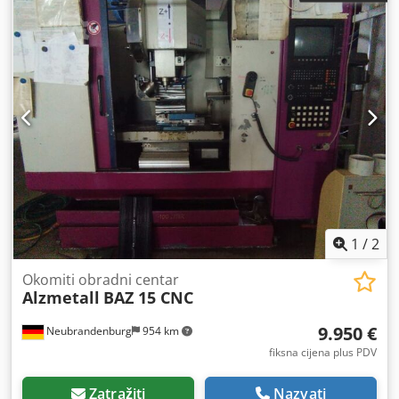
1
/
2
Okomiti obradni centar
Alzmetall
BAZ 15 CNC
9.950 €
Neubrandenburg
954 km
fiksna cijena plus PDV
Zatražiti
Nazvati