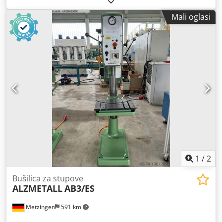
Mali oglasi
1
/
2
Bušilica za stupove
ALZMETALL
AB3/ES
Metzingen
591 km