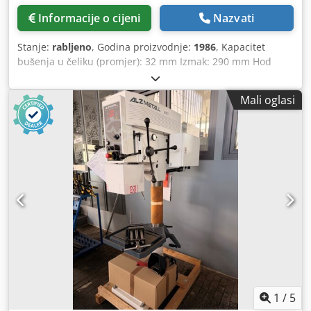
Informacije o cijeni
Nazvati
Stanje:
rabljeno
, Godina proizvodnje:
1986
, Kapacitet
bušenja u čeliku (promjer): 32 mm Izmak: 290 mm Hod
bušenja: 180 mm Ukupna potrebna snaga: 1,9 kW Opis
slijedi! Dkjdjw En D Iopfx Af Tjr
Mali oglasi
1
/
5