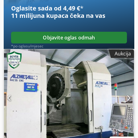
Oglasite sada od 4,49 €
*
11 milijuna kupaca
čeka na vas
Objavite oglas odmah
*po oglasu/mjesec
Aukcija