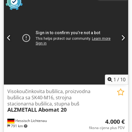
kW, s mogućnošću prebacivanja Priključak na mrežu: 380
V, 50 Hz Broj okretaja vretena putem 2 stupnja prijenosa, 2
brzine motora i beskonačno podesivo putem varijatorskog
prijenosa Podešavanje visine stola pomoću ručice Manja
oštećenja na poklopcu (vidi fotografije) Dsdpfx Aezp Nfxef
Tskr Potrebni prostor (D x Š x V): 1200 x 650 x 1900 mm
Težina: 400 kg
1
/
10
Visokoučinkovita bušilica, proizvodna
bušilica sa SK40-M16, strojna
stacionarna bušilica, stupna buš
ALZMETALL
Abomat 20
4.000 €
Hessisch Lichtenau
791 km
fiksna cijena plus PDV