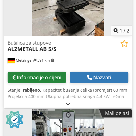
1
/
2
Bušilica za stupove
ALZMETALL
AB 5/S
Metzingen
591 km
Informacije o cijeni
Nazvati
Stanje:
rabljeno
, Kapacitet bušenja čelika (promjer) 60 mm
Projekcija 400 mm Ukupna potrebna snaga 4,4 kW Težina
stroja cca. 1,7 t PONUDA Možemo vam ponuditi
neobvezujuće informacije o zalihama, greškama i
Mali oglasi
prethodnoj prodaji rezervirano, ponuda: ALZMETALL
Stabilna stupna bušilica Tip AB 5/S Godina proizvodnje
cca. (1983.) Redni broj 183 _____ Kapacitet bušenja u čeliku
60 50 mm Izvedba bušenja u lijevano željezo 65 mm držač