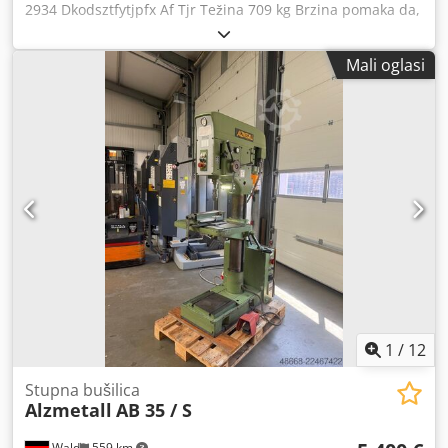
2934 Dkodsztfytjpfx Af Tjr Težina 709 kg Brzina pomaka da,
m/min Prihvat MK 3
Mali oglasi
1
/
12
Stupna bušilica
Alzmetall
AB 35 / S
Wald
559 km