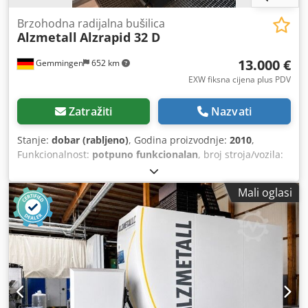
Brzohodna radijalna bušilica
Alzmetall
Alzrapid 32 D
13.000 €
Gemmingen
652 km
EXW fiksna cijena plus PDV
Zatražiti
Nazvati
Stanje:
dobar (rabljeno)
, Godina proizvodnje:
2010
,
Funkcionalnost:
potpuno funkcionalan
, broj stroja/vozila:
42411/405
, kapacitet bušenja:
32 mm
, ukupna masa:
2.300
kg
, Brza radijalna bušilica ALZRAPID 32 D u vrlo dobrom
Mali oglasi
stanju, iz redovite proizvodnje, uključujući digitalni zaslon
Heidenhain ND 1202 R RADIAL-DRILL. Stroj je redovito
servisiran i provjeravan. *BEZ PRIKAZANIH ALATA*
Površina za pričvršćivanje: cca 1200x830 mm Osnovna
ploča: cca 1200x830 mm Držač alata: MK 4, kratka osovina
Kapacitet bušenja u čeliku / lijevanom željezu: 30 / 32 mm
Brzine vretena: 12 stupnjeva od 102 do 2.000 o/min Hod
vretena (hod unutarnje osovine): 150 mm Dksdeztkupspfx