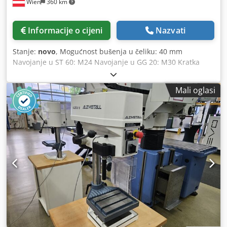
Wien
360 km
Informacije o cijeni
Nazvati
Stanje:
novo
, Mogućnost bušenja u čeliku: 40 mm
Navojanje u ST 60: M24 Navojanje u GG 20: M30 Kratka
vreteno: MK 3 Broj okretaja vretena – bezstupanjsko
podešavanje: 160 - 2250 okr/min Izmak: 293 mm Promjer
Mali oglasi
stupa: 115 mm Hod vretena: 120 mm Radna površina stola
stroja: 514 x 360 mm Broj utora u T – širina – razmak: 2 x
14 x 224 mm Udaljenost vreteno-stol min./maks.: 117/701
mm Pomak: 0,10 + 0,20 mm/okr Snaga motora: 1,45 / 1,9
kW Visina stroja cca: 1840 mm Težina stroja cca: 285 kg
Standardna oprema: - Glavni sklopka s mogućnošću
zaključavanja - Gljiva tipkalo (zabravljivo) za hitno
zaustavljanje - Prekidač za smjer desno/lijevo - Motor s
termičkom zaštitom - Beskonačna regulacija broja okretaja
Dsdpfx Aeyvvmrof Tekr - Digitalni prikaz broja okretaja -
Osigurač od preopterećenja pomaka - Zaštita IP 54, klasa
izolacije motora „F” (155°) - Poklopac vretena s električnim
osiguranjem - Boja: DD strukturni lak signalna bijela RAL