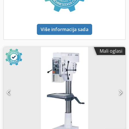
Priključne stezaljke u upravljačkom ormaru (nema
priključnog kabela) - Zaštita vretena s električnom
blokadom Dodatna oprema: Poz. 12 LED radno svjetlo
stroja sa radijalno podesivom svjetlosnom zrakom,
priključna snaga 230 V, klasa zaštite IP65 Poz. 20.1 Uređaj
Više informacija sada
za izradu navoja s nožnom pedalom, za izradu navoja s
graničnikom, max. 6 navoja/min. (izrada navoja ovisna o
brzini vretena) Poz. 25 Uređaj za hlađenje B, sastoji se od:
zasebnog spremnika (33 l), pumpe sa zaštitnim motor
Mali oglasi
prekidačem, kompletne armature Poz. 37.1 Digitalni
pokazivač dubine bušenja Mogućnost postavljanja nulte
točke (početak bušenja), 5-znamenkasti LED prikaz, visina
znakova 13 mm