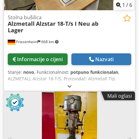
9003, patrona 7545c, crna
1
/
6
Stolna bušilica
Alzmetall
Alzstar 18-T/s I Neu ab
Lager
Friesenheim
668 km
Informacije o cijeni
Nazvati
Stanje:
novo
, Funkcionalnost:
potpuno funkcionalan
,
ALZMETALL Alzstar 18-T/S, Proizvođač: Alzmetall Tip:
Alzstar 18-T/S Stanje: Novo / Demonstracijski stroj
Kapacitet bušenja u čeliku St 60: 18 mm, Izrada navoja u
Mali oglasi
čeliku St 60: M 12, Izrada navoja u sivom lijevu GG 20: M
14, Kratka osovina: MK 2, Brzina osovine: 225-4.300 o/min,
Hod osovine: 80 mm, Isten: 190 mm, Promjer stupa: 65
mm, Stol stroja – korisna površina: 300x240 mm, Broj T-
utorā – širina – razmak: 2 x 12 x 80 mm, Razmak osovine –
stol stroja min./maks.: 75/357 mm, Osnovna ploča stroja –
korisna površina: 300x240 mm, Broj T-utorā – širina –