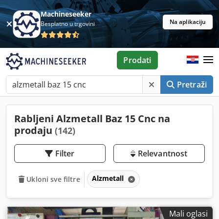
Machineseeker
Na aplikaciju
Besplatno u trgovini
Prodati
Pretraži
Rabljeni Alzmetall Baz 15 Cnc na
prodaju
(142)
Filter
Relevantnost
Alzmetall
Ukloni sve filtre
Mali oglasi