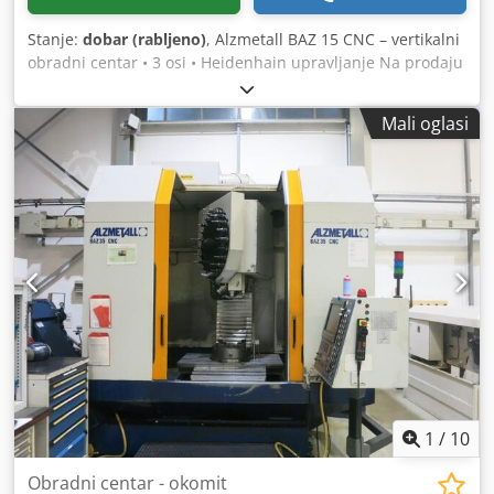
Stanje:
dobar (rabljeno)
, Alzmetall BAZ 15 CNC – vertikalni
obradni centar • 3 osi • Heidenhain upravljanje Na prodaju
je Alzmetall BAZ 15 CNC, kompaktni i robusni vertikalni
obradni centar s Heidenhain upravljačkom jedinicom. Stroj
Mali oglasi
je još uvijek u radu te ga je moguće pogledati pod
naponom. Održavan je i tehnički je u besprijekornom
stanju. Tehnički podaci: Proizvođač: Alzmetall Model: BAZ
15 CNC Primjena: Glodanje Tip stroja: vertikalni obradni
centar Upravljanje: Heidenhain Težina: 3.200 kg
Opterećenje stola: 500 kg Osovine: 3 X-hod: 600 mm
Dedpoxxxu Uofx Af Tskr Y-hod: 400 mm Z-hod: 600 mm
Brzina vretena: 9.000 o/min Magacin alata: 24 mjesta Za
dodatne informacije ili dogovor za razgledavanje, molimo
javite se putem poruke ili telefona.
1
/
10
Obradni centar - okomit