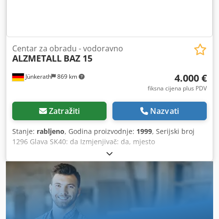
Veselimo se vašem dolasku. Vaš Markus Hirsch tim
Centar za obradu - vodoravno
ALZMETALL
BAZ 15
4.000 €
Jünkerath
869 km
fiksna cijena plus PDV
Zatražiti
Nazvati
Stanje:
rabljeno
, Godina proizvodnje:
1999
, Serijski broj
1296 Glava SK40: da Izmjenjivač: da, mjesto
Dokumentacija: da Dodpoxzu Atofx Af Tekr Upravljanje:
Heidenhain 426 Težina stroja: cca 6 t