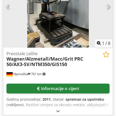
Upravljanje: Heidenhain TNC 426 Dimenzije & Težina
Prostor potreban: cca 4,2 x 3,3 x 3,15 m Težina stroja: cca
7.500 kg
1
/
8
Preostale zalihe
Wagner/Alzmetall/Macc/Grit
PRC
50/AX3-SV/NTM350/GIS150
Njemačka
761 km
Informacije o cijeni
Godina proizvodnje:
2011
, stanje:
spreman za upotrebu
(rabljeno)
, Različni strojevi za obradu metala, uključujući i
veću radijalnu stupnu bušilicu Wagner, dostupni su za
prodaju. 1) Stupna radijalna bušilica Wagner PRC 50,