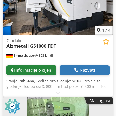
Af Ter Istrez: maks. 725 mm Težina: 2300 kg
1
/
4
Glodalice
Alzmetall
GS1000 FDT
Emmelshausen
803 km
Informacije o cijeni
Nazvati
Stanje:
rabljeno
, Godina proizvodnje:
2018
, Strojevi za
glodanje Hod po osi X: 800 mm Hod po osi Y: 800 mm Hod
po osi Z: 600 mm HSC stroj Broj osi: 5 Stroj za glodanje /
obradni centar Upravljanje: Siemens Držač vretena: HSK-
Mali oglasi
T63 Brzina vretena: 12000 o/min Raspon brzine do: 12000
o/min Maksimalna težina obratka: 1000 kg Izmjenjivač
alata: 126 pozicija Snaga pogona: 46 kW Moment: 200 Nm