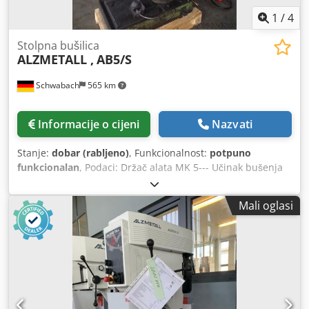
zadržava pravo na njih.
1
/
4
Stolpna bušilica
ALZMETALL ,
AB5/S
Schwabach
565 km
Informacije o cijeni
Nazvati
Stanje:
dobar (rabljeno)
, Funkcionalnost:
potpuno
funkcionalan
, Podaci: Držač alata MK 5--- Učinak bušenja
na ST60 50 mm--- Brzina serije kontinuirano promjenjiva
cca 40 - 180 o / min 180 – 800 o/min--- 5 posmaka 0,1 / 0,14
Mali oglasi
/ 0,2 / 0,28 / 0,4 mm/okretaj--- Površina stola, 880 x 670
mm--- Grlo: 385 mm--- Djdpfxozp Dr Hs Af Tjkr