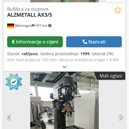
(700 x 650 x 40 mm) s preciznim podešavanjem visine
Potreban prostor D x Š x V 1200 x 700 x 2530 mm Težina
Bušilica za stupove
ALZMETALL
AX3/S
cca 1000 kg. dobro stanje
Metzingen
591 km
Informacije o cijeni
Nazvati
Stanje:
rabljeno
, Godina proizvodnje:
1999
, Iskorak 290
mm Hod bušenja 160 mm Ukupna potrebna snaga 1,9 kW
Dsdpfxew En D Ue Af Tjkr Opis slijedi!
Mali oglasi