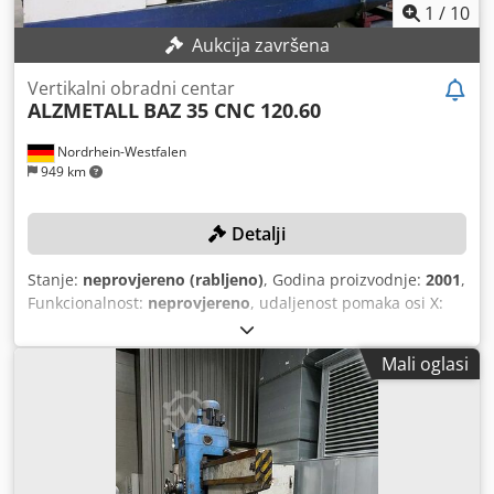
1
/
10
Aukcija završena
Vertikalni obradni centar
ALZMETALL
BAZ 35 CNC 120.60
Nordrhein-Westfalen
949 km
Detalji
Stanje:
neprovjereno (rabljeno)
, Godina proizvodnje:
2001
,
Funkcionalnost:
neprovjereno
, udaljenost pomaka osi X:
1.200 mm
, pomak osi Y:
600 mm
, pomak osi Z:
800 mm
,
model upravljača:
Heidenhain TNC 426
, maksimalna
Mali oglasi
brzina okretanja:
8.000 okr/min
, Nema minimalne cijene –
zajamčena prodaja najvišoj ponudi! TEHNIČKI DETALJI
Dsdpfjyv Ayfjx Af Tskr Pomak X-os: 1.200 mm Pomak Y-os:
600 mm Pomak Z-os: 800 mm Broj okretaja: 30–8.000 o/min
Prihvat vretena: ISO 40 Površina stola: 1.250 x 630 mm
Težina obratka: 1.000 kg Mjenjač alata: 24 DETALJI STROJA