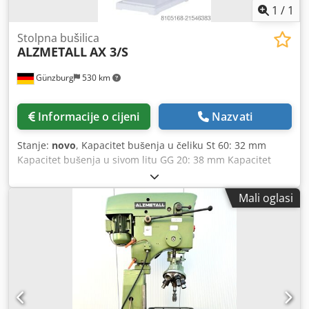
1
/
1
Stolpna bušilica
ALZMETALL
AX 3/S
Günzburg
530 km
Informacije o cijeni
Nazvati
Stanje:
novo
, Kapacitet bušenja u čeliku St 60: 32 mm
Kapacitet bušenja u sivom litu GG 20: 38 mm Kapacitet
bušenja (mogućnosti) u St 60: 40 mm Rezanje navoja u ST
60 do M 24 Rezanje navoja u GG 20 do M 30 Kratka vretena
Mali oglasi
MK 3 Hod vretena: 120 mm Previs (udaljenost od vretena
do stuba): 293 mm Promjer stuba: 115 mm Stol za mašinu
– upotrebljiva površina: 515 x 360 mm T-utor: broj – širina
– razmak: 2 x 14 x 224 mm Udaljenost vreteno-stol
min./max.: 117 / 701 mm Ručno posmicanje Broj obrtaja
vretena – bezstupanjska regulacija: 160 – 2250 o/min
Ukupna potrebna snaga: 1,45 / 1,9 kW Težina mašine cca.
260 kg Standardna oprema: - Glavni prekidač sa motor