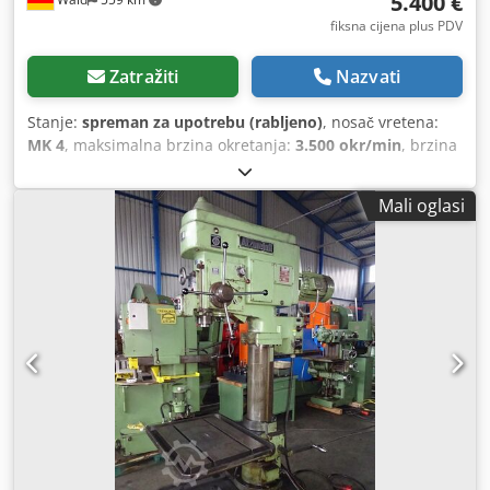
5.400 €
fiksna cijena plus PDV
Zatražiti
Nazvati
Stanje:
spreman za upotrebu (rabljeno)
, nosač vretena:
MK 4
, maksimalna brzina okretanja:
3.500 okr/min
, brzina
vrtnje (min.):
130 okr/min
, dubina grla:
300 mm
, Alzmetall
AB 35 / S – stolna bušilica / stupna bušilica Hod stezne
Mali oglasi
glave: 180 mm Izlaz: 300 mm Stezna glava: MK 4 Bušilica:
3-16 mm Dkjdpfx Aozqy I Tof Tsr Varijabilna brzina: 130 -
3500 o/min Pomak: 0,1 - 0,2 - 0,3 mm/min Uređaj za
navijanje navoja Jedinica za hlađenje Stezna čeljust
Slobodno nas posjetite i pogledajte stroj. Rado ćemo vam
organizirati povoljan prijevoz! Dobit ćete uredan račun. Za
strane kupce može se izraditi i neto račun. Preduvjet je
važeći PDV identifikacijski broj. Zadržavamo pravo na
prodaju prije najavljenog. Posjetite našu trgovinu i
pogledajte i ostale ponude. Navedena imena tvrtki i
zaštitni znakovi vlasništvo su njihovih vlasnika i služe samo
za identifikaciju i opis proizvoda. Moguće su odstupanja od
tehničkih podataka, kao i pogreške u opisu proizvoda, te se