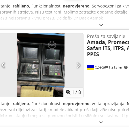
Stanje:
rabljeno
, Funkcionalnost:
neprovjereno
, Servopogoni za kiv
ispravnih strojeva. Nisu testirani. Molimo zatražite dodatne detalje
vašu neispravnu kivnu prešu. Dcjdpfjx Dr Daex Aamok
Preša za savijanje
Amada, Promeca
Safan
ITS, ITPS,
PPES
Одеса
1.213 km
1
/
8
Stanje:
rabljeno
, Funkcionalnost:
neprovjereno
, vrsta upravljanja:
N
Rezervni dijelovi za starije modele abkant preša koji više nisu potr
dobrom stanju i mogu se ponovno koristiti u sličnim sustavima. U p
servo pojačala za X i Y os, servo pojačala za R i Z os, elektromotori i
Svaki pojedinačni dio također je moguće kupiti zasebno. Identifikacij