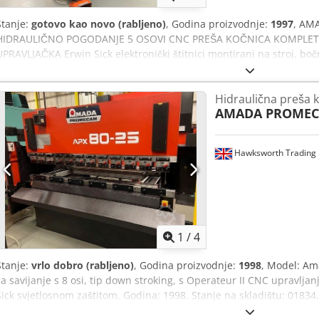
Stanje:
gotovo kao novo (rabljeno)
, Godina proizvodnje:
1997
, AM
HIDRAULIČNO POGODANJE 5 OSOVI CNC PREŠA KOČNICA KOMPLET
UPRAVLJAČKA Erwin Sick elektronički štitnici montirani na stroj, bo
br. 199 01853 opis TIP HIDRAULIČNI PRITISAK SAVIJANJA 100 TON
VISINA 370 DUŽINA HODA 100 DUBINA GRLA 400 ŠIRINA STOLOVA 60
Hidraulična preša 
Y2 RI-R2 VISINA STROJEVA ZA BACKGUAGE 2340 SNAGA MOTORA 9 K
AMADA PROME
snazi I DODATNE INFORMACIJE DOSTUPNE NA ZAHTJEV Dcsdpfx As
Hawksworth Trading 
1
/
4
Stanje:
vrlo dobro (rabljeno)
, Godina proizvodnje:
1998
, Model: Am
za savijanje s 8 osi, tip down stroking, s Operateur II CNC upravlja
Sick svjetlosnom zaštitom. Godina: 1998. Stanje na skladištu: 01834. 
2500 mm, CNC hidraulična preša za savijanje sa 7 osi, tip upstroking