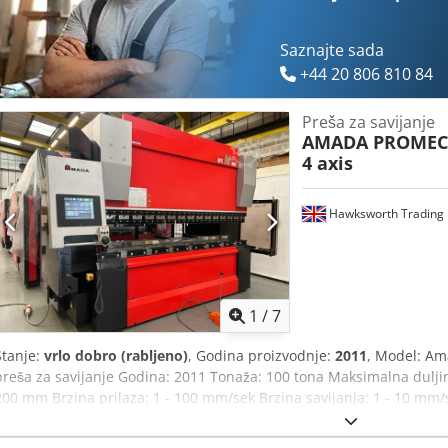
Saznajte sada
+44 20 806 810 84
Preša za savijanje
AMADA PROME
4 axis
Hawksworth Trading 
1
/
7
Stanje:
vrlo dobro (rabljeno)
, Godina proizvodnje:
2011
, Model: Am
preša za savijanje Godina: 2011 Tonaža: 100 tona Maksimalna dulji
200 mm Brzina prilaza: 1 - 100 mm/sek Brzina savijanja: 1 - 10 mm/
Kapacitet ulja: 110 L Snaga motora: Težina: 6600 kg Osiguranje: Erwi
zaslon, bočna i stražnja ograda s blokadom Dimenzije: Duljina str