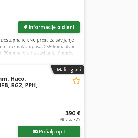
Informacije o cijeni
, Dostupna je CNC preša za savijanje
0mm, razmak stupova: 2550mm, otvor
 70mm/s, brzina savijanja: 9mm/s,
 X/Y/Z: cca. 3500 mm/2200 mm/2300
261 h. Tiskanica je još uvijek u
Mali oglasi
stupna. Moguć je pregled na licu
m, Haco,
HFB, RG2, PPH,
390 €
VB plus PDV
Pošalji upit