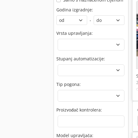
Godina izgradnje:
-
Vrsta upravljanja:
Stupanj automatizacije:
Tip pogona:
Proizvođač kontrolera:
mada
Mada
Pogubile Kočnica
Promecam
Model upravljača: