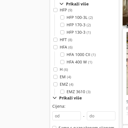
Prikaži više
HFP
(9)
HFP 100-3L
(2)
HFP 170-3
(2)
HFP 130-3
(1)
HFT
(8)
HFA
(6)
HFA 1000 CII
(1)
HFA 400 W
(1)
H
(6)
EM
(4)
EMZ
(4)
EMZ 3610
(3)
Prikaži više
Cijena:
-
Samo s naznačenom cijenom