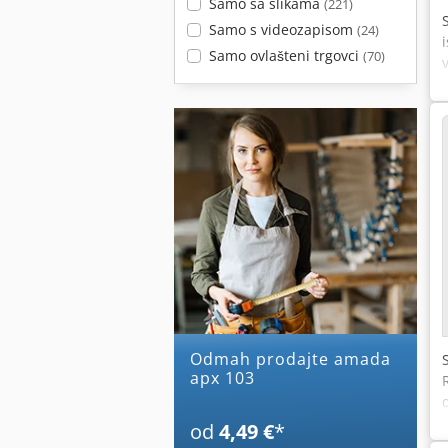
Samo sa slikama
(221)
Samo s videozapisom
(24)
Samo ovlašteni trgovci
(70)
Odmah prodajte amada
apx 103
od
4,49 €
*