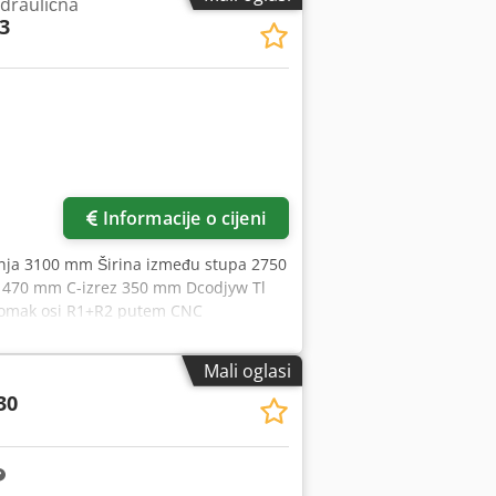
idraulična
3
Informacije o cijeni
janja 3100 mm Širina između stupa 2750
e 470 mm C-izrez 350 mm Dcodjyw Tl
Pomak osi R1+R2 putem CNC
300-2700 mm Brzina približavanja
sek Radni sati 29000 h Duljina 3500
Mali oglasi
 kW Potrebni prostor cca. 4x2x2,5 m
30
ilo kojem trenutku. Demonstracije