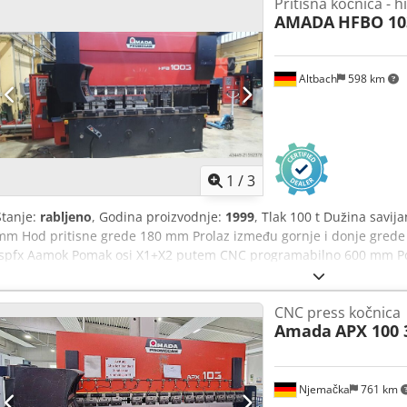
Pritisna kočnica - h
AMADA
HFBO 10
Altbach
598 km
1
/
3
Stanje:
rabljeno
, Godina proizvodnje:
1999
, Tlak 100 t Dužina savi
mm Hod pritisne grede 180 mm Prolaz između gornje i donje gred
Ispfx Aamok Pomak osi X1+X2 putem CNC programabilno 600 mm 
programabilno 120 mm Pomak osi Z1+Z2 putem CNC programabilno 
100 mm/sek Brzina savijanja 0-10 mm/sek Brzina otvaranja 100 mm/
CNC press kočnica
mm Širina 1950 mm Visina 2550 mm Težina 6700 kg Ukupna snaga 8
Amada
APX 100 
Upravljanje CNC Sve strojeve je moguće pogledati pod naponom u b
strojeva moguće su u bilo kojem trenutku.
Njemačka
761 km