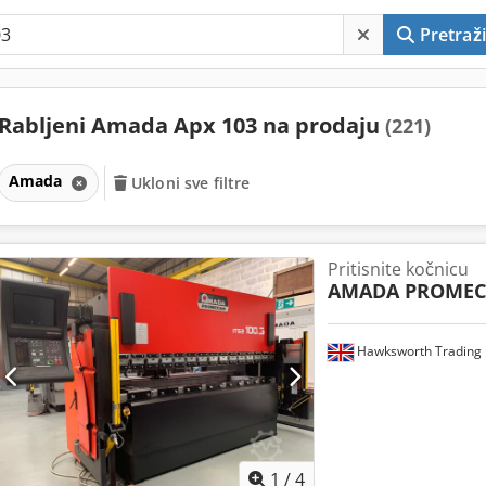
Pretraži
Rabljeni Amada Apx 103 na prodaju
(221)
Amada
Ukloni sve filtre
Pritisnite kočnicu
AMADA PROME
Hawksworth Trading 
1
/
4