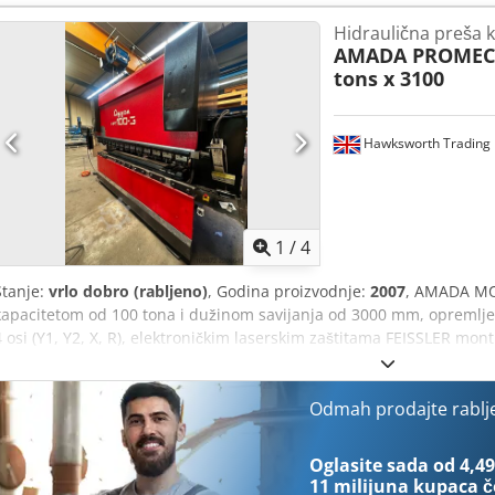
podiže (upstroking) - Upravljanje: Operateur 2 CNC - Sila savijanja:
Hidraulična preša 
Otvorena visina: 370 mm - Hod: 100 mm - Dubina grla: 400 mm - Širin
AMADA PROME
Konfiguracija osi: 1-X, Y1-Y2, R1-R2, Z1-Z2 - Zaštita: elektronička - 
tons x 3100
stražnje strane: interlock sigurnost - Visina stroja: 2300 mm Dedo
kW
Hawksworth Trading 
1
/
4
Stanje:
vrlo dobro (rabljeno)
, Godina proizvodnje:
2007
, AMADA MOD
kapacitetom od 100 tona i dužinom savijanja od 3000 mm, opremlje
4 osi (Y1, Y2, X, R), elektroničkim laserskim zaštitama FEISSLER mon
sigurnosnim ogradama s blokadom. Model: Amada HFT 100/3 CNC hi
Tonaža: 100 kN Tip upravljanja: CD 2000 CNC Upravljane osi: Y1, Y2
3000 mm Otvorena visina: 470 mm Dužina hoda: 350 mm Brzina prila
Odmah prodajte rablj
mm/s Brzina povratka: 1 - 100 mm/s Snaga motora: 7,5 kW Težina: 7
Dcjdpfxozbql Ss Aamek Širina stola: 180 mm Dubina grla: 420 mm C
Oglasite sada od 4,49
Brošura i dodatne informacije dostupni na zahtjev.
11 milijuna kupaca
č