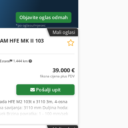
Objavite oglas odmah
*po oglasu/mjesec
Mali oglasi
CAM
HFE MK II 103
Estate
1.444 km
39.000 €
fiksna cijena plus PDV
Pošalji upit
ada HFE M2 103t x 3110 3m, 4-osna
na savijanja: 3110 mm Duljina hoda:
sek Brzina povratka: 1 - 100 mm/sek
n Sick strojno montiran svjetlosni
oja: 4535 mm Dubina stroja: 2580 mm