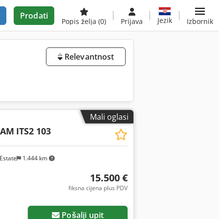
Prodati
Jezik
Popis želja
(0)
Prijava
Izbornik
Relevantnost
Mali oglasi
CAM
ITS2 103
Estate
1.444 km
15.500 €
fiksna cijena plus PDV
Pošalji upit