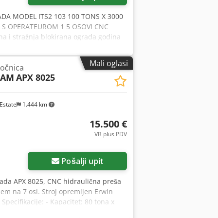
ADA MODEL ITS2 103 100 TONS X 3000
 S OPERATEUROM 1 5 OSOVI CNC
čna i stražnja blokirana ograda godina
A DUŽINA SAVIJANJA 3000 OTVORENA
 BR. KONFIGURACIJA OSOVI 5 X1-X YI-
Mali oglasi
kočnica
W može se demonstrirati u BROŠURI o
CAM
APX 8025
h H Duheamok
Estate
1.444 km
15.500 €
VB plus PDV
Pošalji upit
ada APX 8025, CNC hidraulična preša
njem na 7 osi. Stroj opremljen Erwin
Specifikacije: - Kapacitet: 80 tona x
 Opis: - Tip: hidraulična, preša se