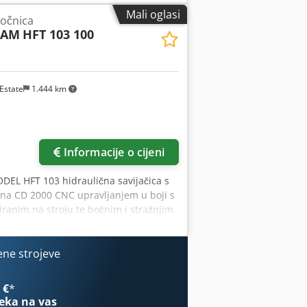
 80 tona - Dužina savijanja: 2500 mm -
Mali oglasi
kočnica
a stola: 60 mm - Broj osi: 7 -
CAM
HFT 103 100
Bočna zaštita: panelne ograde - S
wybcyopfx Aamock - Snaga motora: 7,5
Estate
1.444 km
Informacije o cijeni
EL HFT 103 hidraulična savijačica s
na CD 2000 CNC upravljanjem u boji s
tiranim na stroju te bočnim i stražnjim
draulična savijačica Godina: 2007
, X, R Maksimalna dužina savijanja:
za: 100 mm/s Brzina savijanja: 1 - 10
ene strojeve
.300 kg Dužina stola: 3.000 mm
NC upravljanje Radnih sati: 12.000
 €
*
eka na vas