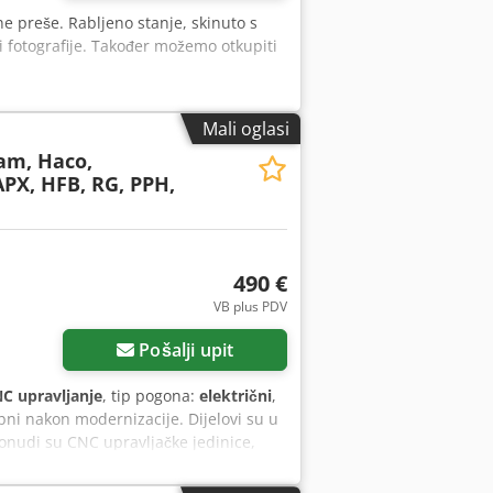
ne preše. Rabljeno stanje, skinuto s
 i fotografije. Također možemo otkupiti
Mali oglasi
m, Haco,
 APX, HFB, RG, PPH,
490 €
VB plus PDV
Pošalji upit
C upravljanje
, tip pogona:
električni
,
ebni nakon modernizacije. Dijelovi su u
onudi su CNC upravljačke jedinice,
 enkoderi te različite elektroničke ploče.
a putem fotografije i serijskog broja.