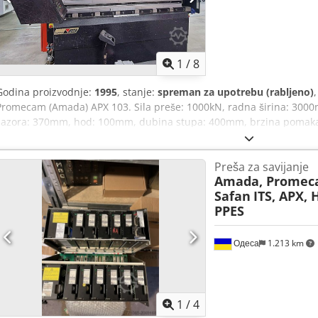
1
/
8
Godina proizvodnje:
1995
, stanje:
spreman za upotrebu (rabljeno)
Promecam (Amada) APX 103. Sila preše: 1000kN, radna širina: 300
zazora: 370mm, hod: 100mm, dubina stupa: 400mm, brzina pomaka:
brzina povratka: 85mm/s, snaga pogona: 10,5kW. Dimenzije stroja
mm, težina: cca. 6400 kg, upravljanje: Amada operater, radni sati: 36
Preša za savijanje
pogonu, tako da se radno vrijeme stalno mijenja. Dokumentacija do
Amada, Promeca
mjesta. Dcedpfx Aaowm Nn Rjmek
Safan
ITS, APX, 
PPES
Одеса
1.213 km
1
/
4