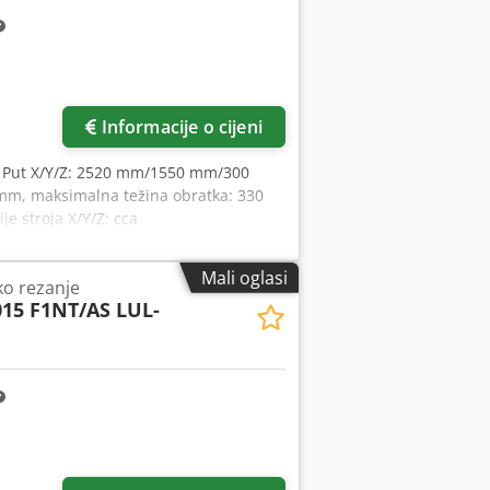
Informacije o cijeni
, Put X/Y/Z: 2520 mm/1550 mm/300
 mm, maksimalna težina obratka: 330
e stroja X/Y/Z: cca
ključujući Fanuc laser model C1500.
p R Aefx Acbjf
Mali oglasi
ko rezanje
015 F1NT/AS LUL-