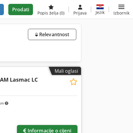
Prodati
Jezik
Popis želja
(0)
Prijava
Izbornik
Relevantnost
Mali oglasi
CAM
Lasmac LC
 km
Informacije o cijeni