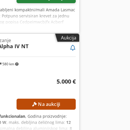
rabljeni kompaktni/mali Amada Lasmac
: Potpuno servisiran krevet za jednu
ovog popisa Cedpeimwcbjfx Acberf
ađen novi turbo puhač Nove leće i
Nova 2012 Snaga: 2,5kw Model stroja:
Aukcija
ezanje
os Y: putovanje laserskim snopom
Alpha IV NT
niranja X x Y x Z m/min: 80 x 80 x 60
 Y- i Z-osi (istovremeno kontrolirane) +
a točnost pozicioniranja mm: +0,005
580 km
sijalni protok, visokofrekventna
u, a prostor je vrhunski Mogućnost
KW NT LASERSKI STROJ ZA REZANJE
5.000 €
Na aukciji
funkcionalan
, Godina proizvodnje:
0 W
, maks. debljina čeličnog lima:
12
simalna debljina aluminijskog lima:
8