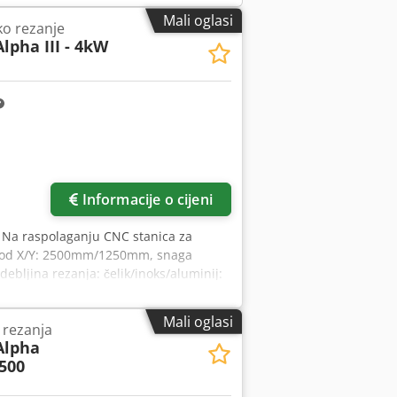
eća dokumentacija i pribor - Model
Mali oglasi
ko rezanje
lpha III - 4kW
Informacije o cijeni
, Na raspolaganju CNC stanica za
, hod X/Y: 2500mm/1250mm, snaga
debljina rezanja: čelik/inoks/aluminij:
300mm, masa: cca 6400kg,
 blok, sustav za odsis Keller Vario i
Mali oglasi
 rezanja
a inspekcija na licu mjesta. Cedpfey
Alpha
1500