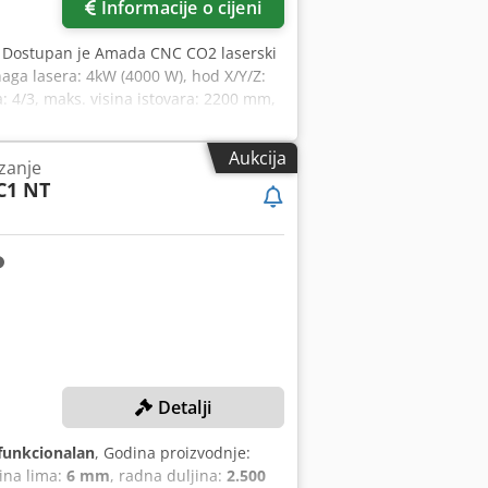
Informacije o cijeni
, Dostupan je Amada CNC CO2 laserski
aga lasera: 4kW (4000 W), hod X/Y/Z:
 4/3, maks. visina istovara: 2200 mm,
cija dostupna. Moguć je obilazak na
Aukcija
ezanje
C1 NT
Detalji
funkcionalan
, Godina proizvodnje:
jina lima:
6 mm
, radna duljina:
2.500