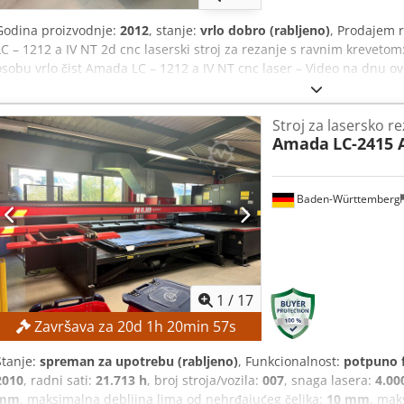
Godina proizvodnje:
2012
, stanje:
vrlo dobro (rabljeno)
, Prodajem 
LC – 1212 a IV NT 2d cnc laserski stroj za rezanje s ravnim krevetom
osobu vrlo čist Amada LC – 1212 a IV NT cnc laser – Video na dnu 
Specifikacija: Najnoviji rad koji je izvršila Amada UK: Nedavno ugr
ogledala u kolovozu 2022 Potpuno servisiran s Amada Uk Godina / 
Stroj za lasersko r
LC – 1212 a IV NT Metoda putovanja: kretanje materijala po osi X, 
Amada
LC-2415 
Udaljenost kretanja osi X x Y x Z M: 1270 x 1270 x 300 Brzina pozicio
Rijetki posmaci pri rezanju X x Y m/min: 0 – 20 Kontrolna metoda: X-,
B – os Maks. veličina lista X x Y x Zmm: 2540 x 1270 x 300 Ponovljiv
Baden-Württemberg
Model oscilatora: AF2000E-LU2.5 AF4000E Oscilacijski proces: brzi ak
pobuda pražnjenja Idealno ako želite unijeti lasersko rezanje u kuć
dostave i montaže po dogovoru AMADA LASMAC LC1212 MK IV 2.5 
KAPACITETA STROJA 1270 X 1270 2540 SA JEDNOM POZICIJOM
1
/
17
Završava za
20
d
1
h
20
min
56
s
Stanje:
spreman za upotrebu (rabljeno)
, Funkcionalnost:
potpuno 
2010
, radni sati:
21.713 h
, broj stroja/vozila:
007
, snaga lasera:
4.00
mm
, maksimalna debljina lima od nehrđajućeg čelika:
10 mm
, mak