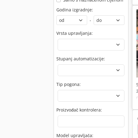
Godina izgradnje:
-
Vrsta upravljanja:
Stupanj automatizacije:
Tip pogona:
Proizvođač kontrolera:
Rezanje Stroj Rothenberger
Stroj Za Rezanje Kutak
Model upravljača: