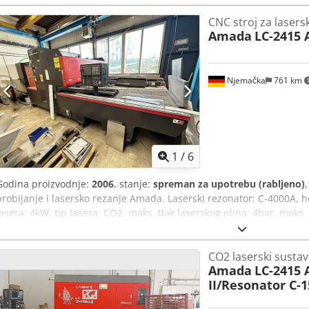
jedinica za usisavanje, kompresor za jedinicu za usisavanje, postoj
CNC stroj za lasers
laserskog izvora: AMADA FANUC AF2000C Crsdpfx Aozkgavscbef
Amada
LC-2415 A
Njemačka
761 km
1
/
6
Godina proizvodnje:
2006
, stanje:
spreman za upotrebu (rabljeno)
probijanje i lasersko rezanje Amada. Laserski rezonator: C-4000A
lasera: 4kW, tip lasera: CO2, maks. tlak laserskog plina: 4bar, maks. 
25mm/15mm/10mm. Dimenzije stroja X/Y/Z: cca 5700mm/2500mm/2
upravljanje: Amada. Uključuje transformator TG515 (70kVA), rashladni
CO2 laserski sustav
uređaj za ispiranje zrake Alphapac. Dokumentacija dostupna. Moguć
Amada
LC-2415 
Rtf Usx Acbjrf
II/Resonator C-