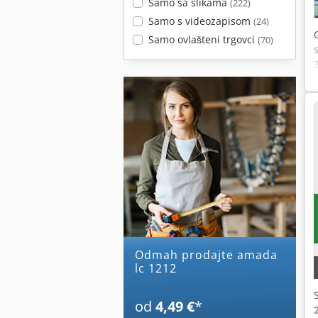
Samo sa slikama
(222)
Samo s videozapisom
(24)
Samo ovlašteni trgovci
(70)
Odmah prodajte amada
lc 1212
od
4,49 €
*