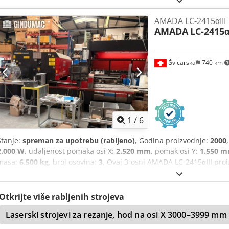
opterećenje stola: 150 kg, Revolver s 46 pozicija.
AMADA LC-2415αIII
AMADA
LC-2415α
Švicarska
740 km
1
/
6
Stanje:
spreman za upotrebu (rabljeno)
, Godina proizvodnje:
2000
2.000 W
, udaljenost pomaka osi X:
2.520 mm
, pomak osi Y:
1.550 
masa:
6.500 kg
, broj osovina:
3
, Ovaj 3-osni AMADA LC-2415αIII proi
snagu od 2 kW i maksimalni format lima od 1500 x 5000 mm. Stroj j
Switzerland, a 2024. godine je instaliran i novougrađeni turbopuhalo
mogućnosti laserskog rezanja, razmislite o CO2 laserskom stroju z
Otkrijte više rabljenih strojeva
na prodaju. Kontaktirajte nas za više informacija. - Maks. format lis
Laserski strojevi za rezanje, hod na osi X 3000–3999 mm
23.000 h - Priključena snaga: 48 kVA - Održavanje: Redovito od str
Novo instalirano 2024. - Opseg isporuke: Amada Alpha 3 LC 2415 su