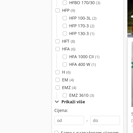
HFBO 170/30
(3)
HFP
(9)
HFP 100-3L
(2)
HFP 170-3
(2)
HFP 130-3
(1)
HFT
(8)
HFA
(6)
HFA 1000 CII
(1)
HFA 400 W
(1)
H
(6)
EM
(4)
EMZ
(4)
EMZ 3610
(3)
Prikaži više
Cijena:
-
Samo s naznačenom cijenom