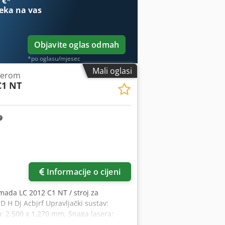
 €
*
radne sate. Rashladni agregat ima
eka na vas
njskom skladištu i može se u svakom
x Aceyfl U Nebjrf
Objavite oglas odmah
*po oglasu/mjesec
Mali oglasi
aserom
C1 NT
Informacije o cijeni
mada LC 2012 C1 NT / stroj za
D H Dj Acbjrf Upravljački sustav:
: 2.500 x 1.270 mm, Snaga lasera:
banja osi Z: 100 mm, Maksimalno