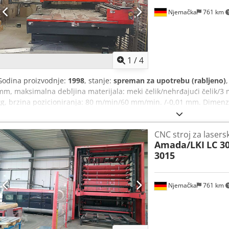
Njemačka
761 km
1
/
4
Godina proizvodnje:
1998
, stanje:
spreman za upotrebu (rabljeno)
mm, maksimalna debljina materijala: meki čelik/nehrđajući čelik/3
kg, brzina pozicioniranja: 80 m/min/60 mm/min. /-0,01 mm. Dimenzij
5650mm/3650mm/2100mm, težina: cca 6600kg, radni sati: 29499h. U
Dokumentacija dostupna. Moguć je pregled na licu mjesta. Crjdpjv I
CNC stroj za lasers
Amada/LKI
LC 3
3015
Njemačka
761 km