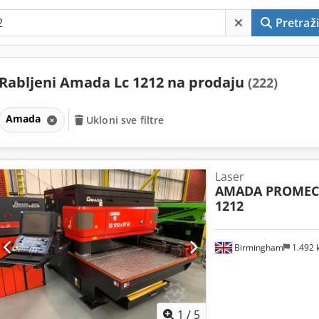
Pretraži
Rabljeni Amada Lc 1212 na prodaju
(222)
Amada
Ukloni sve filtre
Laser
AMADA PROME
1212
Birmingham
1.492
1
/
5