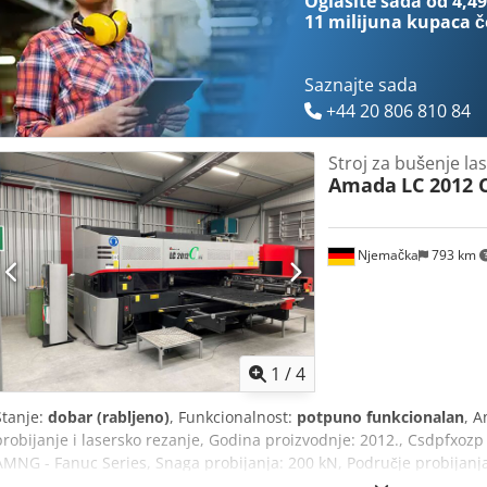
Oglasite sada od 4,49
servisirana od strane tehničara, stanje je vrlo dobro u odnosu na 
11 milijuna kupaca
č
priključak za povrat topline. Stroj je demontiran, uskladišten u va
trenutku pregledati. Maksimalna veličina lima: 3000x1500mm. Codpf
Saznajte sada
+44 20 806 810 84
Stroj za bušenje l
Amada
LC 2012 
Njemačka
793 km
1
/
4
Stanje:
dobar (rabljeno)
, Funkcionalnost:
potpuno funkcionalan
, A
probijanje i lasersko rezanje, Godina proizvodnje: 2012., Csdpfxozp 
AMNG - Fanuc Series, Snaga probijanja: 200 kN, Područje probijanja
2.500 W, Područje laserskog rezanja: 2000 x 1270 mm, Područje gi