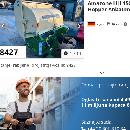
Amazone
HH 15
Hopper Anbaum
Legden
945 km
1
/
11
Stanje:
rabljeno
, broj stroja/vozila:
8427
,
Odmah prodajte rablj
Oglasite sada od 4,49
11 milijuna kupaca
č
Saznajte sada
+44 20 806 810 84