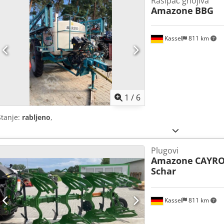
Rasipač gnojiva
Amazone
BBG
Kassel
811 km
1
/
6
Stanje:
rabljeno
,
Plugovi
Amazone
CAYRO
Schar
Kassel
811 km