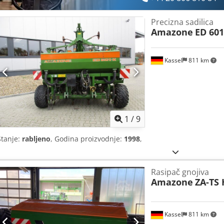
Precizna sadilica
Amazone
ED 601
Kassel
811 km
1
/
9
Stanje:
rabljeno
, Godina proizvodnje:
1998
,
Rasipač gnojiva
Amazone
ZA-TS 
Kassel
811 km