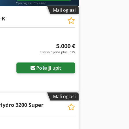
*po oglasu/mjesec
Mali oglasi
-K
5.000 €
fiksna cijena plus PDV
Pošalji upit
Mali oglasi
Hydro 3200 Super