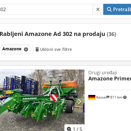
Pretraži
Rabljeni Amazone Ad 302 na prodaju
(36)
Amazone
Ukloni sve filtre
Drugi uređaji
Amazone
Prime
Kassel
811 km
1
/
5