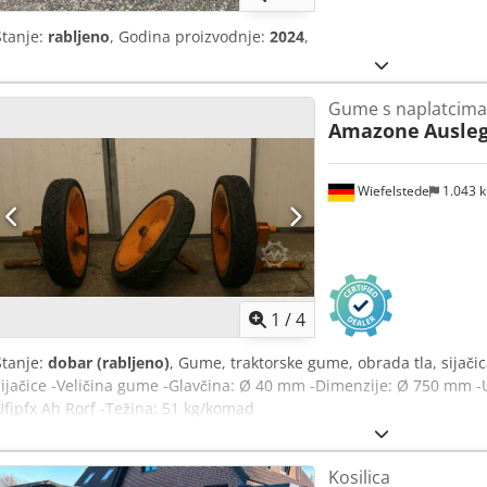
Stanje:
rabljeno
, Godina proizvodnje:
2024
,
Gume s naplatcima
Amazone
Ausleg
Wiefelstede
1.043 
1
/
4
Stanje:
dobar (rabljeno)
, Gume, traktorske gume, obrada tla, sijač
sijačice -Veličina gume -Glavčina: Ø 40 mm -Dimenzije: Ø 750 mm 
Ufjpfx Ah Rorf -Težina: 51 kg/komad
Kosilica