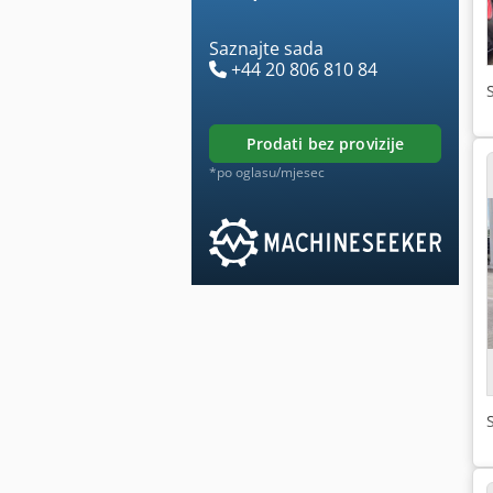
Saznajte sada
+44 20 806 810 84
prodati bez provizije
*po oglasu/mjesec