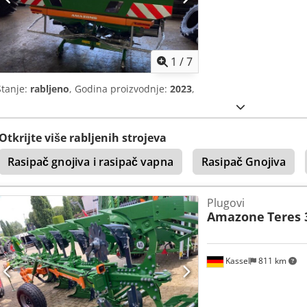
1
/
7
Stanje:
rabljeno
, Godina proizvodnje:
2023
,
Otkrijte više rabljenih strojeva
Rasipač gnojiva i rasipač vapna
Rasipač Gnojiva
Plugovi
Amazone
Teres 
Kassel
811 km