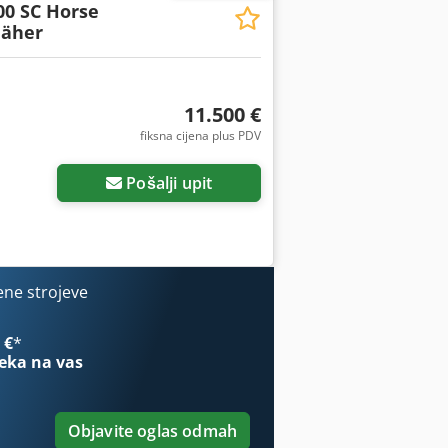
00 SC Horse
äher
11.500 €
fiksna cijena plus PDV
Pošalji upit
ene strojeve
 €
*
eka na vas
Objavite oglas odmah