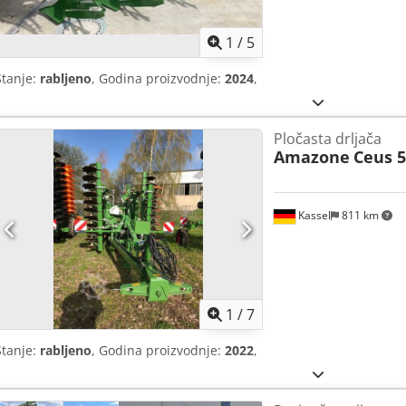
1
/
5
Stanje:
rabljeno
, Godina proizvodnje:
2024
,
Pločasta drljača
Amazone
Ceus 5
Kassel
811 km
1
/
7
Stanje:
rabljeno
, Godina proizvodnje:
2022
,