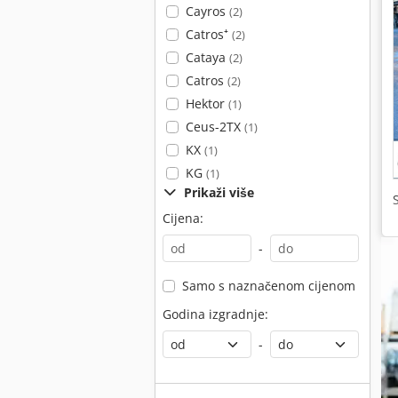
Cayros
(2)
Catros⁺
(2)
Cataya
(2)
Catros
(2)
Hektor
(1)
Ceus-2TX
(1)
KX
(1)
KG
(1)
Prikaži više
Cijena:
-
Samo s naznačenom cijenom
Godina izgradnje:
-