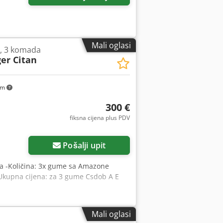
Mali oglasi
, 3 komada
er Citan
km
300 €
fiksna cijena plus PDV
Pošalji upit
ica -Količina: 3x gume sa Amazone
-Ukupna cijena: za 3 gume Csdob A E
Mali oglasi