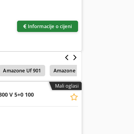
Informacije o cijeni
Amazone Uf 901
Amazone Uf 1501
Amazone Uf
Mali oglasi
300 V 5+0 100