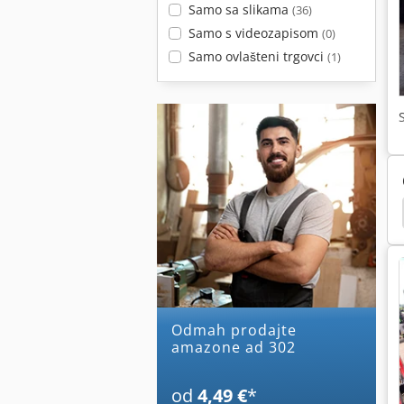
Samo sa slikama
(36)
Samo s videozapisom
(0)
Samo ovlašteni trgovci
(1)
Plugovi
Amazone Uf 1501
Amazone Uf 1201
Odmah prodajte
amazone ad 302
od
4,49 €
*