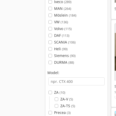
Iveco
(289)
MAN
(264)
Möslein
(184)
VW
(136)
Volvo
(115)
DAF
(113)
SCANIA
(106)
Heli
(99)
Siemens
(90)
DURMA
(88)
Model:
ZA
(10)
ZA-V
(5)
ZA-TS
(5)
Precea
(3)