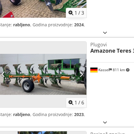
1
/
3
Stanje:
rabljeno
, Godina proizvodnje:
2024
,
Plugovi
Amazone
Teres 
Kassel
811 km
1
/
6
Stanje:
rabljeno
, Godina proizvodnje:
2023
,