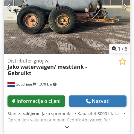
1
/
8
Distributer gnojiva
Jako
waterwagen/ mesttank -
Gebruikt
Goudriaan
1.070 km
Informacije o cijeni
Nazvati
Stanje:
rabljeno
, Jako spremnik • Kapacitet 8000 litara •
Opremljen vakuum pumpom Cedpfx Abeyatxxo Rerf
Stanje: Rabljeno