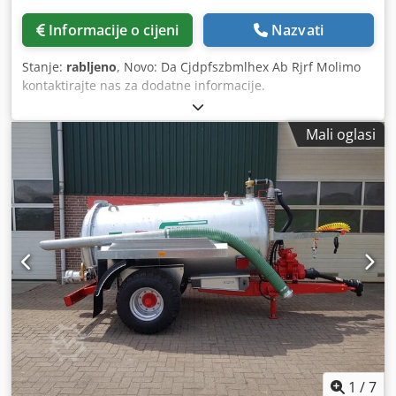
Informacije o cijeni
Nazvati
Stanje:
rabljeno
, Novo: Da Cjdpfszbmlhex Ab Rjrf Molimo
kontaktirajte nas za dodatne informacije.
Mali oglasi
1
/
7