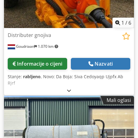
1
/
6
Distributer gnojiva
Goudriaan
1.070 km
Informacije o cijeni
Nazvati
Stanje:
rabljeno
, Novo: Da Boja: Siva Cedoyaqp Ujpfx Ab
Rjrf
Mali oglasi