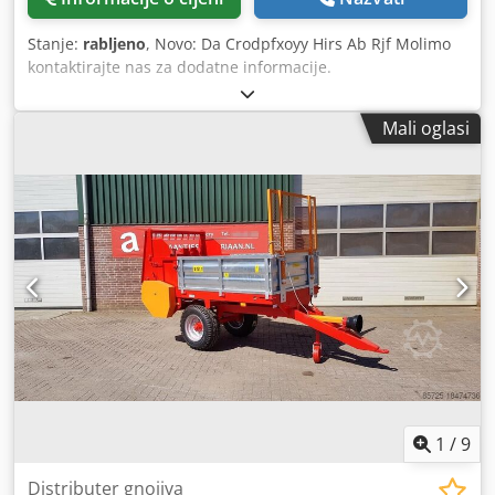
Stanje:
rabljeno
, Novo: Da Crodpfxoyy Hirs Ab Rjf Molimo
kontaktirajte nas za dodatne informacije.
Mali oglasi
1
/
9
Distributer gnojiva