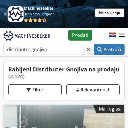
Machineseeker
Na aplikaciju
Besplatno u trgovini
Prodati
Pretraži
Rabljeni Distributer Gnojiva na prodaju
(2.124)
Filter
Relevantnost
Mali oglasi