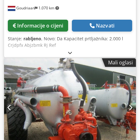
Goudriaan
1.070 km
Informacije o cijeni
Nazvati
Stanje:
rabljeno
, Novo: Da Kapacitet prtljažnika: 2.000 l
Crjdpfx Abjzbmk Rj Ref
Mali oglasi