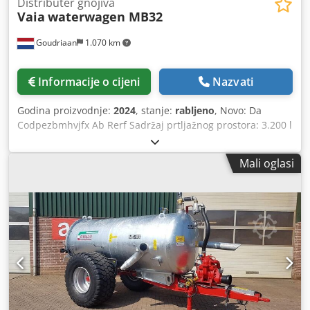
Distributer gnojiva
Vaia
waterwagen MB32
Goudriaan
1.070 km
Informacije o cijeni
Nazvati
Godina proizvodnje:
2024
, stanje:
rabljeno
, Novo: Da
Codpezbmhvjfx Ab Rerf Sadržaj prtljažnog prostora: 3.200 l
Mali oglasi