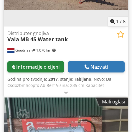
1
/
8
Distributer gnojiva
Vaia
MB 45 Water tank
Goudriaan
1.070 km
Informacije o cijeni
Nazvati
Godina proizvodnje:
2017
, stanje:
rabljeno
, Novo: Da
Csdozbmhcopfx Ab Rerf Visina: 235 cm Kapacitet
prtljažnika: 4.450 l
Mali oglasi