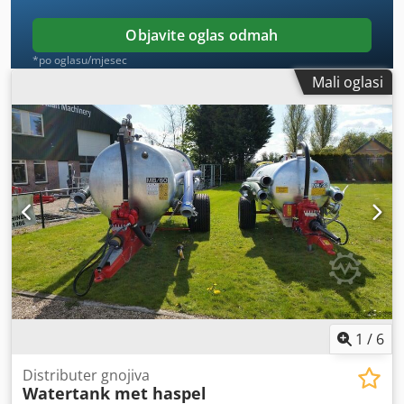
Objavite oglas odmah
*po oglasu/mjesec
Mali oglasi
1
/
6
Distributer gnojiva
Watertank met haspel