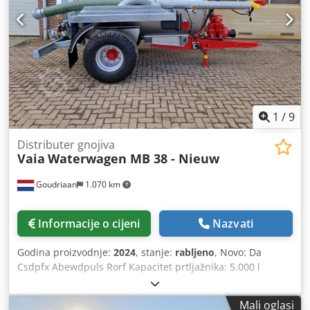
1
/
9
Distributer gnojiva
Vaia
Waterwagen MB 38 - Nieuw
Goudriaan
1.070 km
Informacije o cijeni
Nazvati
Godina proizvodnje:
2024
, stanje:
rabljeno
, Novo: Da
Csdpfx Abewdpuls Rorf Kapacitet prtljažnika: 5.000 l
Mali oglasi