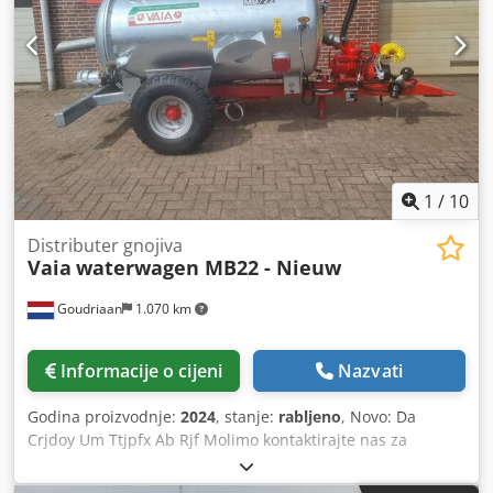
1
/
10
Distributer gnojiva
Vaia
waterwagen MB22 - Nieuw
Goudriaan
1.070 km
Informacije o cijeni
Nazvati
Godina proizvodnje:
2024
, stanje:
rabljeno
, Novo: Da
Crjdoy Um Ttjpfx Ab Rjf Molimo kontaktirajte nas za
dodatne informacije.