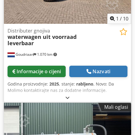
1
/
10
Distributer gnojiva
waterwagen uit voorraad
leverbaar
Goudriaan
1.070 km
Informacije o cijeni
Nazvati
Godina proizvodnje:
2025
, stanje:
rabljeno
, Novo: Da
Molimo kontaktirajte nas za dodatne informacije.
Crsdezbmiajpfx Ab Rsf
Mali oglasi