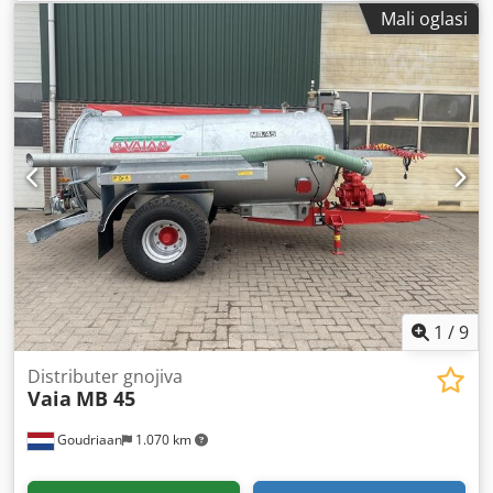
Mali oglasi
1
/
9
Distributer gnojiva
Vaia
MB 45
Goudriaan
1.070 km