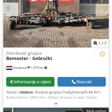
1
/
7
Distributer gnojiva
Bemester - Gebruikt
Goudriaan
1.070 km
Informacije o cijeni
Nazvati
Stanje:
rabljeno
, Rasipač gnojiva Credjyhxaropfx Ab Rsf •
Radna širina: 5300 mm • Dolazi izravno iz rada. Stanje:
Rabljeno
Mali oglasi