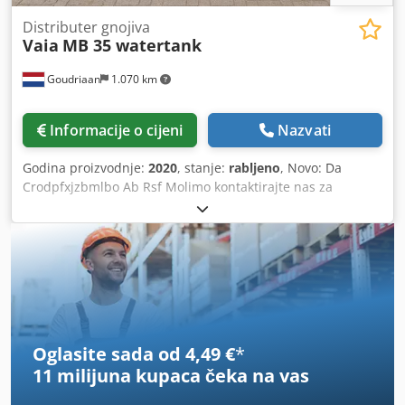
Distributer gnojiva
Vaia
MB 35 watertank
Goudriaan
1.070 km
Informacije o cijeni
Nazvati
Godina proizvodnje:
2020
, stanje:
rabljeno
, Novo: Da
Crodpfxjzbmlbo Ab Rsf Molimo kontaktirajte nas za
dodatne informacije.
Oglasite sada od 4,49 €
*
11 milijuna kupaca
čeka na vas