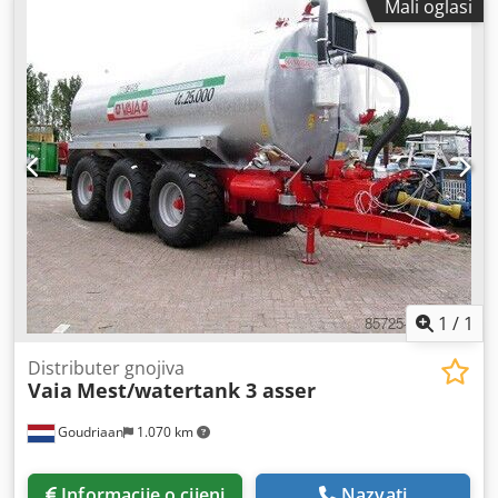
Mali oglasi
1
/
1
Distributer gnojiva
Vaia
Mest/watertank 3 asser
Goudriaan
1.070 km
Informacije o cijeni
Nazvati