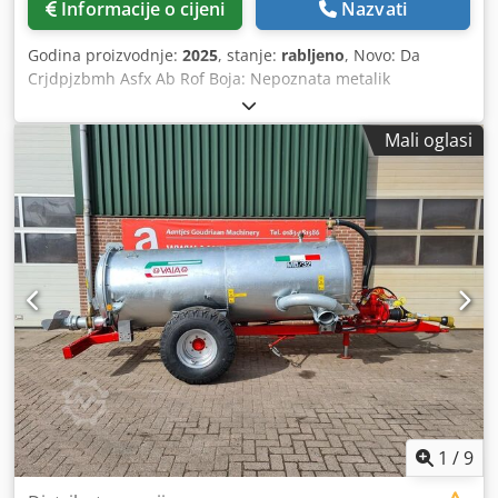
Informacije o cijeni
Nazvati
Godina proizvodnje:
2025
, stanje:
rabljeno
, Novo: Da
Crjdpjzbmh Asfx Ab Rof Boja: Nepoznata metalik
Zapremnina tereta: 4.500 l
Mali oglasi
1
/
9