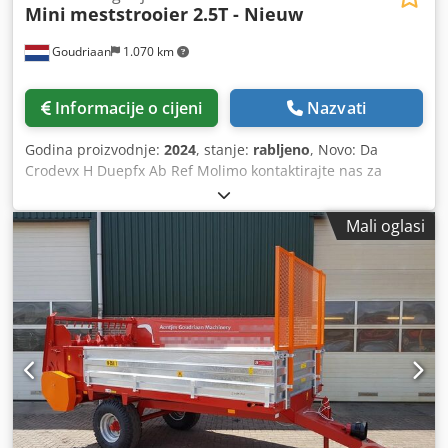
Mini
meststrooier 2.5T - Nieuw
Goudriaan
1.070 km
Informacije o cijeni
Nazvati
Godina proizvodnje:
2024
, stanje:
rabljeno
, Novo: Da
Crodevx H Duepfx Ab Ref Molimo kontaktirajte nas za
dodatne informacije.
Mali oglasi