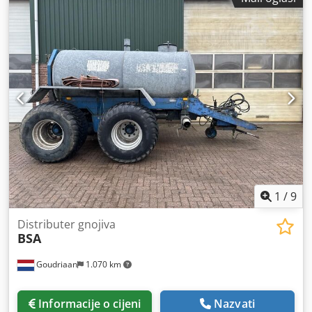
1
/
9
Distributer gnojiva
BSA
Goudriaan
1.070 km
Informacije o cijeni
Nazvati