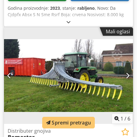
Godina proizvodnje:
2023
, stanje:
rabljeno
, Novo: Da
Cjdpfx Absx S N Sme Rsrf Boja: crvena Nosivost: 8.000 kg
Dimenzije (D x Š): 450 x 200 cm
Mali oglasi
1
/
6
Spremi pretragu
Distributer gnojiva