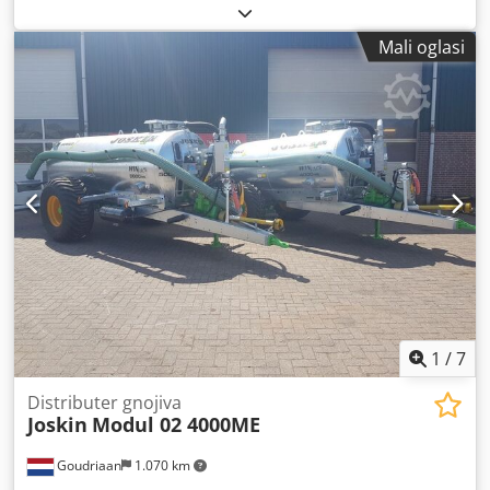
vakuumskom pumpom Cjdpfezbmlnsx Ab Rsrf • Direktno iz
rada Stanje: Rabljeno
Mali oglasi
1
/
7
Distributer gnojiva
Joskin
Modul 02 4000ME
Goudriaan
1.070 km