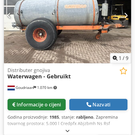
1
/
9
Distributer gnojiva
Waterwagen - Gebruikt
Goudriaan
1.070 km
Informacije o cijeni
Nazvati
Godina proizvodnje:
1985
, stanje:
rabljeno
, Zapremina
tovarnog prostora: 5.000 l Credpfx Abjzbmh Ns Rsf