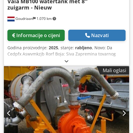
Vaia
MB100 watertank met 8''
zuigarm - Nieuw
Goudriaan
1.070 km
Informacije o cijeni
Nazvati
Godina proizvodnje:
2025
, stanje:
rabljeno
, Novo: Da
Cedpfx Aswvmkzjb Rorf Boja: Siva Zapremina tovarnog
prostora: 10.000 l
Mali oglasi