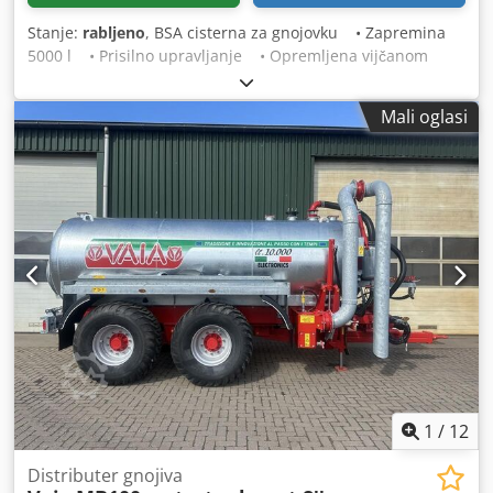
Stanje:
rabljeno
, BSA cisterna za gnojovku • Zapremina
5000 l • Prisilno upravljanje • Opremljena vijčanom
pumpom Crsdpfeyg Ea Ijx Ab Rsf • Rasvjeta • Široke
gume • Spremna za rad! Stanje: Polovno
Mali oglasi
1
/
12
Distributer gnojiva