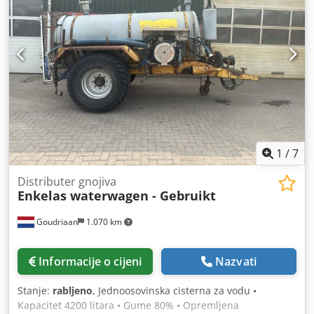
1
/
7
Distributer gnojiva
Enkelas waterwagen - Gebruikt
Goudriaan
1.070 km
Informacije o cijeni
Nazvati
Stanje:
rabljeno
, Jednoosovinska cisterna za vodu •
Kapacitet 4200 litara • Gume 80% • Opremljena