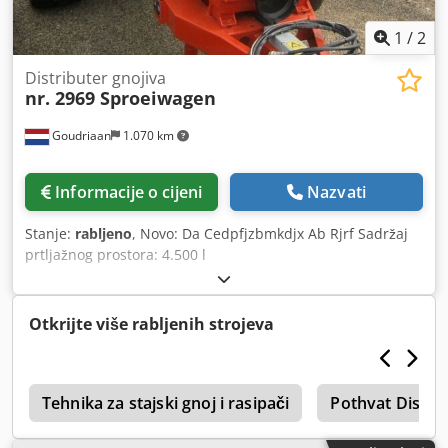
1
/
2
Distributer gnojiva
nr. 2969 Sproeiwagen
Goudriaan
1.070 km
Informacije o cijeni
Nazvati
Stanje:
rabljeno
, Novo: Da Cedpfjzbmkdjx Ab Rjrf Sadržaj
prtljažnog prostora: 4.500 l
Otkrijte više rabljenih strojeva
a
Tehnika za stajski gnoj i rasipači
Pothvat Distri