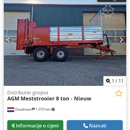
1
/
11
Distributer gnojiva
AGM
Meststrooier 8 ton - Nieuw
Goudriaan
1.070 km
Informacije o cijeni
Nazvati