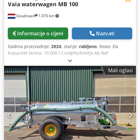
Vaia
waterwagen MB 100
Goudriaan
1.070 km
Informacije o cijeni
Nazvati
Godina proizvodnje:
2024
, stanje:
rabljeno
, Novo: Da
Kapacitet tereta: 10.000 l Crsdpfozbmitjx Ab Ref
Mali oglasi