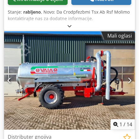
Stanje:
rabljeno
, Novo: Da Crodpfezbmi Tsx Ab Rsf Molimo
kontaktirajte nas za dodatne informacije.
Mali oglasi
1
/
14
Distributer gnojiva