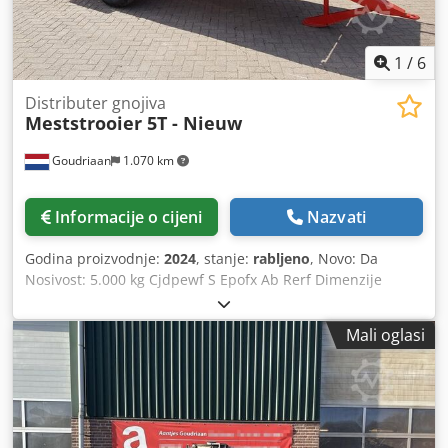
1
/
6
Distributer gnojiva
Meststrooier 5T - Nieuw
Goudriaan
1.070 km
Informacije o cijeni
Nazvati
Godina proizvodnje:
2024
, stanje:
rabljeno
, Novo: Da
Nosivost: 5.000 kg Cjdpewf S Epofx Ab Rerf Dimenzije
tovarnog prostora: 375 x 175 x 50 cm Sadržaj prtljažnog
prostora: 3.280 l
Mali oglasi