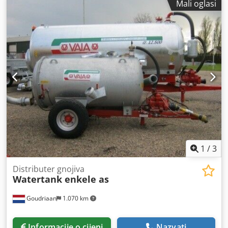
Mali oglasi
1
/
3
Distributer gnojiva
Watertank enkele as
Goudriaan
1.070 km
Informacije o cijeni
Nazvati