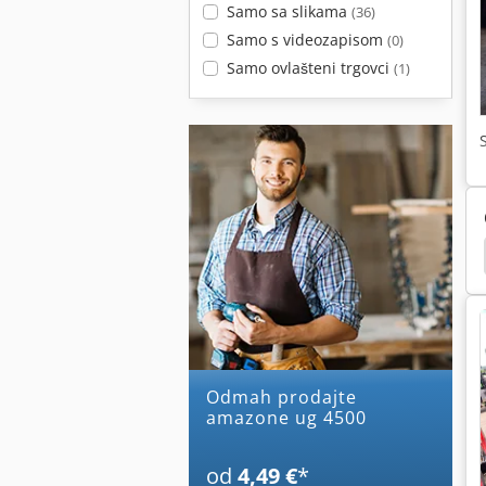
Samo sa slikama
(36)
Samo s videozapisom
(0)
Samo ovlašteni trgovci
(1)
Plugovi
Amazone Uf 1501
Amazone Uf 1201
Odmah prodajte
amazone ug 4500
od
4,49 €
*