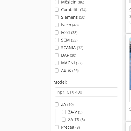
Möslein
(86)
Combilift
(74)
Siemens
(50)
Iveco
(48)
Ford
(38)
SCM
(33)
SCANIA
(32)
DAF
(30)
MAGNI
(27)
Abus
(26)
Model:
ZA
(10)
ZA-V
(5)
ZA-TS
(5)
Precea
(3)