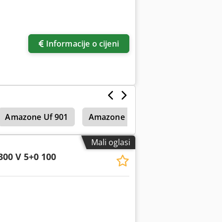
Informacije o cijeni
Amazone Uf 901
Amazone Uf 1501
Amazone Uf
Mali oglasi
300 V 5+0 100