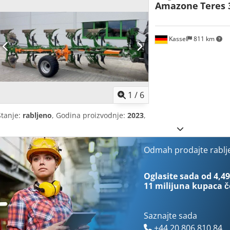
Amazone
Teres 
Kassel
811 km
1
/
6
Stanje:
rabljeno
, Godina proizvodnje:
2023
,
Odmah prodajte rablj
Oglasite sada od 4,49
11 milijuna kupaca
č
Saznajte sada
+44 20 806 810 84