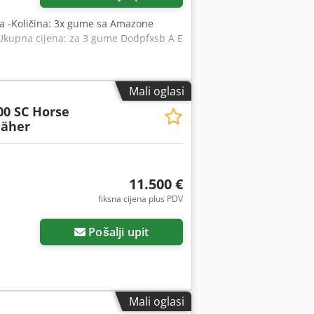
ica -Količina: 3x gume sa Amazone
-Ukupna cijena: za 3 gume Dodpfxsb A E
Mali oglasi
00 SC Horse
äher
11.500 €
fiksna cijena plus PDV
Pošalji upit
Mali oglasi