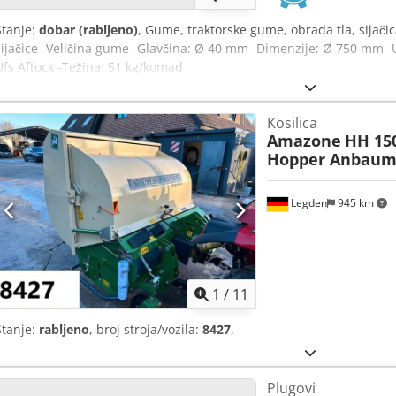
Stanje:
dobar (rabljeno)
, Gume, traktorske gume, obrada tla, sijač
sijačice -Veličina gume -Glavčina: Ø 40 mm -Dimenzije: Ø 750 mm 
Ufs Aftock -Težina: 51 kg/komad
Kosilica
Amazone
HH 15
Hopper Anbaum
Legden
945 km
1
/
11
Stanje:
rabljeno
, broj stroja/vozila:
8427
,
Plugovi