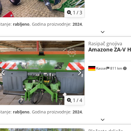
1
/
3
Stanje:
rabljeno
, Godina proizvodnje:
2024
,
Rasipač gnojiva
Amazone
ZA-V H
Kassel
811 km
1
/
4
Stanje:
rabljeno
, Godina proizvodnje:
2024
,