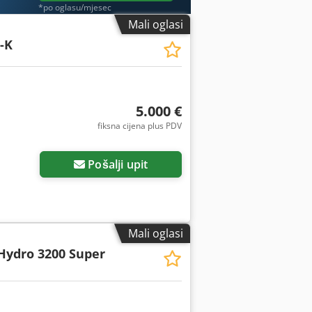
*po oglasu/mjesec
Mali oglasi
-K
5.000 €
fiksna cijena plus PDV
Pošalji upit
Mali oglasi
Hydro 3200 Super