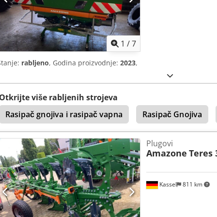
1
/
7
Stanje:
rabljeno
, Godina proizvodnje:
2023
,
Otkrijte više rabljenih strojeva
Rasipač gnojiva i rasipač vapna
Rasipač Gnojiva
Plugovi
Amazone
Teres 
Kassel
811 km