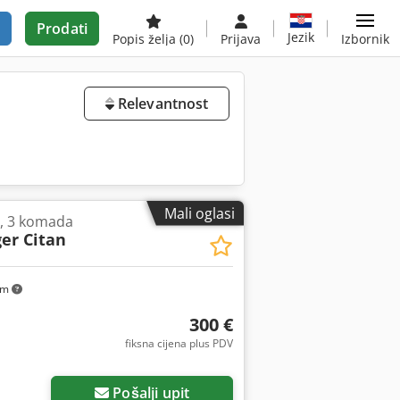
Prodati
Jezik
Popis želja
(0)
Prijava
Izbornik
Relevantnost
Mali oglasi
, 3 komada
er Citan
km
300 €
fiksna cijena plus PDV
Pošalji upit