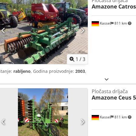
Pločasta drljača
Amazone
Catros
Kassel
811 km
1
/
3
Stanje:
rabljeno
, Godina proizvodnje:
2003
,
Pločasta drljača
Amazone
Ceus 5
Kassel
811 km