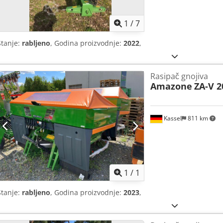
1
/
7
Stanje:
rabljeno
, Godina proizvodnje:
2022
,
Rasipač gnojiva
Amazone
ZA-V 2
Kassel
811 km
Zatražite 
1
/
1
Stanje:
rabljeno
, Godina proizvodnje:
2023
,