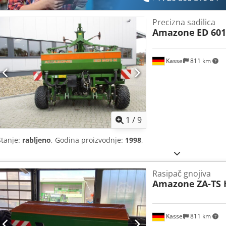
Precizna sadilica
Amazone
ED 601
Kassel
811 km
1
/
9
Stanje:
rabljeno
, Godina proizvodnje:
1998
,
Rasipač gnojiva
Amazone
ZA-TS 
Kassel
811 km