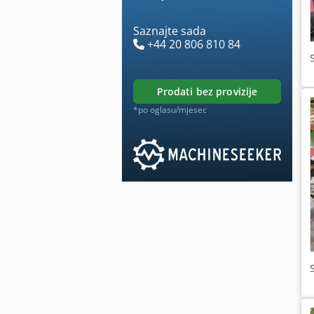
Saznajte sada
+44 20 806 810 84
prodati bez provizije
*po oglasu/mjesec