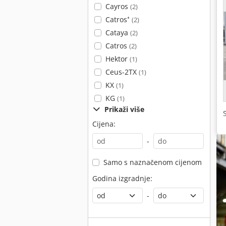
Cayros
(2)
Catros⁺
(2)
Cataya
(2)
Catros
(2)
Hektor
(1)
Ceus-2TX
(1)
KX
(1)
KG
(1)
Prikaži više
Cijena:
-
Samo s naznačenom cijenom
Godina izgradnje:
-