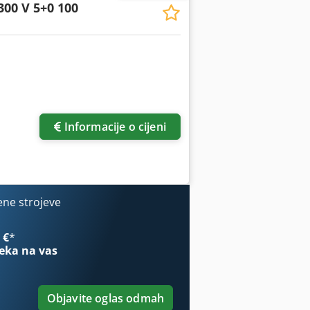
300 V 5+0 100
Informacije o cijeni
ene strojeve
 €
*
eka na vas
Objavite oglas odmah