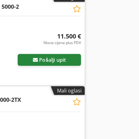
 5000-2
11.500 €
fiksna cijena plus PDV
Pošalji upit
Mali oglasi
000-2TX