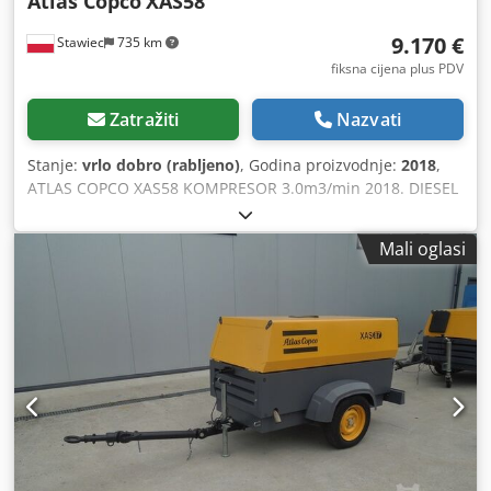
Atlas Copco
XAS58
9.170 €
Stawiec
735 km
fiksna cijena plus PDV
Zatražiti
Nazvati
Stanje:
vrlo dobro (rabljeno)
, Godina proizvodnje:
2018
,
ATLAS COPCO XAS58 KOMPRESOR 3.0m3/min 2018. DIESEL
ATLAS COPCO XAS 58 kompresor, stroj nakon servisa
Tehnički podaci: učinkovitost 3,00 m3/min; radni pritisak 7
Mali oglasi
Bar; godina proizvodnje 2018; Motor KUBOT kilometraža
681 sat!!! Crsdpfx Ajtyk Svshfsf kompresor je potpuno
operativan neto cijena: 39 500 PLN bruto cijena: 48.585
PLN Ispod je poveznica na video koji prikazuje stroj u radu