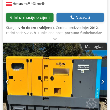
Hohenems
493 km
Informacije o cijeni
Nazvati
Stanje:
vrlo dobro (rabljeno)
, Godina proizvodnje:
2012
,
radni sati:
5.735 h
, Funkcionalnost:
potpuno funkcionalan
,
Kompresor s vijkom, bez ulja, Atlas Copco ZR90 90 kW
Credszqvvajpfx Ahfef 7,50 bara 14 m3/min Godina
Mali oglasi
proizvodnje: 2012 Radni sati: 5735