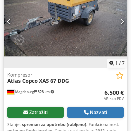
pregori kad je uključeno napajanje za slučaj opasnosti,
nizvodni filter čađe S MF-MR Crsdpfev Rbufsx Ahfjf
1
/
7
Kompresor
Atlas Copco
XAS 67 DDG
6.500 €
Magdeburg
828 km
VB plus PDV
Zatražiti
Nazvati
Stanje:
spreman za upotrebu (rabljeno)
, Funkcionalnost:
potpuno funkcionalan
, Godina proizvodnje:
2012
, radni