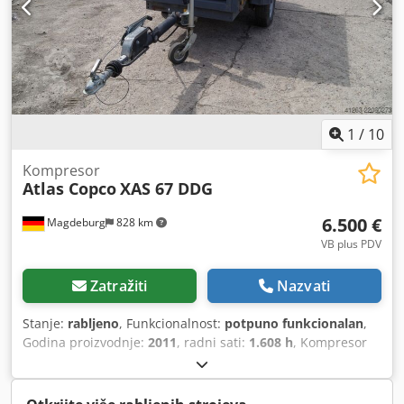
1
/
10
Kompresor
Atlas Copco
XAS 67 DDG
6.500 €
Magdeburg
828 km
VB plus PDV
Zatražiti
Nazvati
Stanje:
rabljeno
, Funkcionalnost:
potpuno funkcionalan
,
Godina proizvodnje:
2011
, radni sati:
1.608 h
, Kompresor
Atlas Copco XAS 67 DDG, godina proizvodnje 2011, 1608
sati rada, volumni protok 3,5 m³, nužna struja 12,5 kVA,
priključci: 1 x 230 V, 2 x 400 V, serijski broj