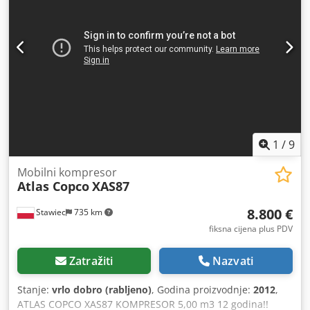
48.954 PLN Ispod je poveznica na video koji prikazuje stroj
u radu
1
/
9
Mobilni kompresor
Atlas Copco
XAS87
8.800 €
Stawiec
735 km
fiksna cijena plus PDV
Zatražiti
Nazvati
Stanje:
vrlo dobro (rabljeno)
, Godina proizvodnje:
2012
,
ATLAS COPCO XAS87 KOMPRESOR 5,00 m3 12 godina!!