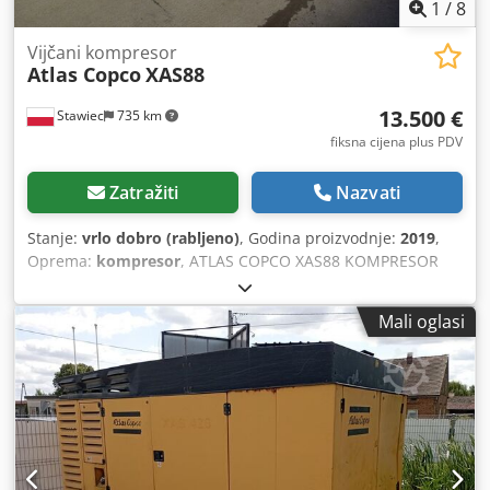
1
/
8
Vijčani kompresor
Atlas Copco
XAS88
13.500 €
Stawiec
735 km
fiksna cijena plus PDV
Zatražiti
Nazvati
Stanje:
vrlo dobro (rabljeno)
, Godina proizvodnje:
2019
,
Oprema:
kompresor
, ATLAS COPCO XAS88 KOMPRESOR
5.2m3 2019 DIESEL ATLAS COPCO XAS 88 kompresor nakon
kompletnog servisa Tehnički podaci: Cedpfxerdf Swo Ahfjrf
Mali oglasi
učinkovitost 5,20 m3/min; radni pritisak 7 Bar; godina
proizvodnje 2019; Motor KUBOT kilometraža 1519 sati!!!
kompresor je potpuno operativan neto cijena: 58.800 PLN
bruto cijena: 72.324 PLN Ispod je poveznica na video koji
prikazuje stroj u radu