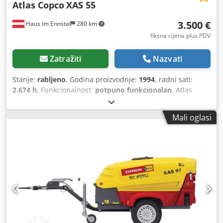
Atlas Copco
XAS 55
3.500 €
Haus im Ennstal
280 km
fiksna cijena plus PDV
Zatražiti
Nazvati
Stanje:
rabljeno
, Godina proizvodnje:
1994
, radni sati:
2.674 h
, Funkcionalnost:
potpuno funkcionalan
, Atlas
Copco XAS 55 građevinski kompresor / vijčani kompresor -
godina proizvodnje 1994 - uklj. pribor Komercijalna
Mali oglasi
prodaja mobilnog građevinskog kompresora Atlas Copco u
kompletu! Na prodaju je pouzdan i robustan vijčani
kompresor renomiranog proizvođača Atlas Copco, model
XAS 55. Uređaj je iz voznog parka Fischer Bau GmbH,
montiran na praktičnu jednosovinsku šasiju s vučnom
rudom i odmah spreman za primjenu na gradilištu. Podaci
o vozilu i tehničke specifikacije (prema tvorničkoj pločici i
instrumentima): Proizvođač: Atlas Copco Model: XAS 55
Godina proizvodnje: 1994 Radni sati: 2.674,5 sati (očitano
prema originalnom VDO brojaču sati) Izvedba: mobilni