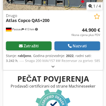
1
/
4
Drugo
Atlas Copco
QAS+200
44.900 €
Passau
413 km
fiksna cijena plus PDV
Zatražiti
Nazvati
Stanje:
rabljeno
, Godina proizvodnje:
2022
, radni sati:
3.242 h
, ---- Snaga 200 kVA/157 kW Rezervoar za gorivo: 585
litara 3242 radna sata, godina proizvodnje 12/2022
Utikačnice: 125-63-32-16 A + DS Prekidač diferencijalne
struje tipa B Codpjzrkuaofx Ahfsrf
PEČAT POVJERENJA
Prodavači certificirani od strane Machineseeker