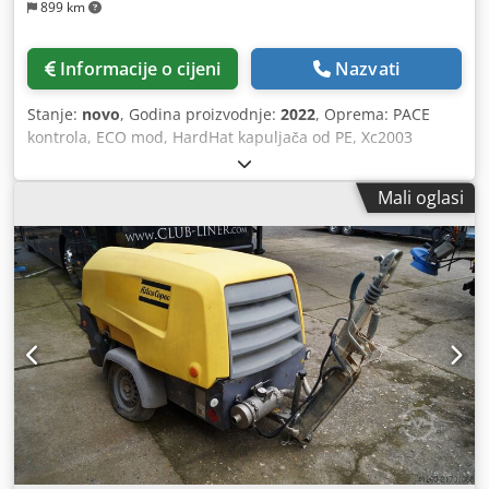
899 km
Informacije o cijeni
Nazvati
Stanje:
novo
, Godina proizvodnje:
2022
, Oprema: PACE
kontrola, ECO mod, HardHat kapuljača od PE, Xc2003
kontrola Minimalna temperatura: -10 °C Baza dimenzija:
4844 x 1807 x 1892 mm (D x Š x V) Brzina rasterećenja:
Mali oglasi
1500 o/min Nazivna brzina pri punom opterećenju: 1960
o/min Maksimalna temperatura okoline: 45 °C Snaga
motora: 104 kW Protok zraka (FAD): 10,9-9,7 m³/min Codpjii
U R Dsfx Ahfjrf Raspon radnog tlaka: 5-14 bara Fleksibilna
kontrola tlaka i protoka kompresora: PACE Proizvođač /
model motora: John Deere / 4045HI551 Tretman
komprimiranog zraka koji se sastoji od: naknadnog
hladnjaka komprimiranog zraka, separatora vode i PD
filtera Razina emisije: Razina V Broj cilindara: 4