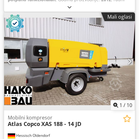
sati:
1.680 h
, Kompresor Atlas Copco Codpfxju Dh Tle
Ahforf
Mali oglasi
1
/
10
Mobilni kompresor
Atlas Copco
XAS 188 - 14 JD
Hessisch Oldendorf