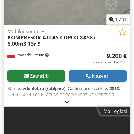
1
/
10
Mobilni kompresor
KOMPRESOR ATLAS COPCO
XAS87
5,00m3 13r !!
9.200 €
Stawiec
735 km
fiksna cijena plus PDV
Zatražiti
Nazvati
Stanje:
vrlo dobro (rabljeno)
, Godina proizvodnje:
2013
,
radni sati:
1.165 h
, ATLAS COPCO XAS87 KOMPRESOR
5.00m3 13 godina!! Kompresor DIESEL ATLAS COPCO
XAS87, stroj nakon servisa Tehnički podaci: učinkovitost
Mali oglasi
5,00 m3/min; radni pritisak 7 Bar; godina proizvodnje 2013;
Codpfx Ahstu E Eyofjrf motor; KUBOTA kilometraža 1165
sati!!! kompresor je potpuno ispravan, spreman za rad,
dajemo jamstvo neto cijena: 39.800 PLN bruto cijena: