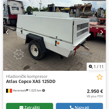
1
/
11
Hladionički kompresor
Atlas Copco
XAS 125DD
2.950 €
Herentals
1.025 km
VB plus PDV
Zatražiti
Nazvati