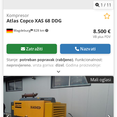
1
/
11
Kompresor
Atlas Copco
XAS 68 DDG
8.500 €
Magdeburg
828 km
VB plus PDV
Zatražiti
Nazvati
Stanje:
potreban popravak (rabljeno)
, Funkcionalnost:
neprovjereno
, vrsta goriva:
dizel
, Godina proizvodnje:
2017
, radni sati:
1.154 h
, Kompresor Atlas Copco XAS 68
DDG, godina proizvodnje 2017., 1154 radnih sati, protok
Mali oglasi
zraka 3,5 m³, agregat za nuždu 12,5 kVA, priključci 1 x 230
V, 2 x 400 V, serijski broj YA3064303H0461812, osovina
savijena, kompresor inače ispravan, ABE/registracija
prisutna. Crjdey Aktaopfx Ahfof