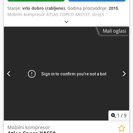
Stanje:
vrlo dobro (rabljeno)
, Godina proizvodnje:
2015
,
Mobilni kompresor ATLAS COPCO XAS137, stroj s
hladnjakom na kraju, nakon potpunog servisa. Cjdpfxszky
Nkj Ahforf Tehnički podaci: kapacitet 7,70 m³/min; radni
Mali oglasi
tlak 7 bara; godina proizvodnje 2015. motor: KUBOTA broj
radnih sati: 2000 sati kompresor je u potpunosti ispravan,
spreman za rad, uz jamstvo. neto cijena: 59.500 PLN bruto
cijena: 73.185 PLN stroj je uvezen u izvrsnom stanju. U
nastavku se nalaze poveznice na videozapise.
1
/
9
Mobilni kompresor