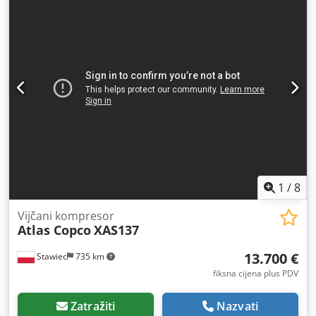
potpuno ispravan, spreman za rad, s jamstvom. Neto
cijena: 79.500 PLN Crodjyfnwgopfx Ahfjf Bruto cijena:
97.785 PLN Stroj uvezen u idealnom stanju. Ispod su
poveznice na video.
1
/
8
Vijčani kompresor
Atlas Copco
XAS137
13.700 €
Stawiec
735 km
fiksna cijena plus PDV
Zatražiti
Nazvati