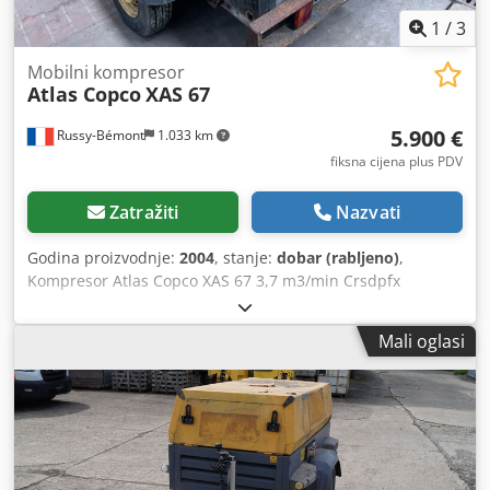
1
/
3
Mobilni kompresor
Atlas Copco
XAS 67
5.900 €
Russy-Bémont
1.033 km
fiksna cijena plus PDV
Zatražiti
Nazvati
Godina proizvodnje:
2004
, stanje:
dobar (rabljeno)
,
Kompresor Atlas Copco XAS 67 3,7 m3/min Crsdpfx
Ahoiywpzefof Broj sati: 2.371 h Deutz motor Vrsta: dizel
Mali oglasi