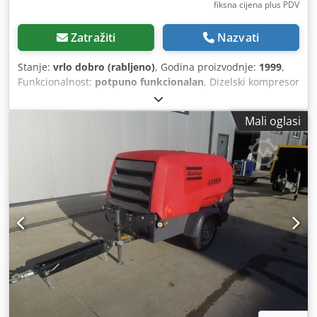
fiksna cijena plus PDV
Zatražiti
Nazvati
Stanje:
vrlo dobro (rabljeno)
, Godina proizvodnje:
1999
,
Funkcionalnost:
potpuno funkcionalan
, Dizelski kompresor
ATLAS COPCO XAS46DD nakon servisa!!! Kompresor
registriran u Poljskoj. Tehnički podaci: Kapacitet: 2,60
Mali oglasi
m³/min; Radni tlak: 7 bara; Motor: DEUTZ F2M1011 Credpfx
Aox A T D Sshfjf Radni sati: 1355h!!! Kompresor potpuno
ispravan, spreman za rad, jamstvo Neto cijena: 13.500 PLN
Bruto cijena: 16.605 PLN