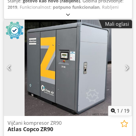
Stanje:
gotovo kao novo (rabljeno)
, Godina proizvodnje:
2019
, Funkcionalnost:
potpuno funkcionalan
, Rabljeni
hladnjački sušač Atlas Copco FX6 2,34 m³/min
Crjdjzrtbiopfx Ahfjf 14 bara Godina proizvodnje: 2019
Mali oglasi
1
/
19
Vijčani kompresor ZR90
Atlas Copco
ZR90