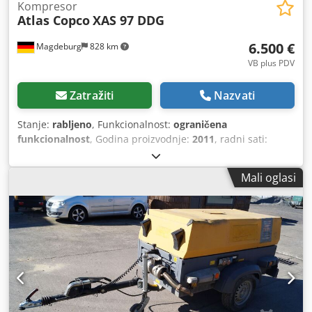
Kompresor
Atlas Copco
XAS 97 DDG
6.500 €
Magdeburg
828 km
VB plus PDV
Zatražiti
Nazvati
Stanje:
rabljeno
, Funkcionalnost:
ograničena
funkcionalnost
, Godina proizvodnje:
2011
, radni sati:
1.637 h
, Kompresor Atlas Copco XAS 97 DDG, godina
proizvodnje 2011, 1637 radnih sati, protok 5,3 m³, agregat
Mali oglasi
za nuždu 12,5 kVA, priključci: 1 x 230 V, 2 x 400 V, serijski
broj YA3062560C0262053, ABE i homologacija dostupni,
jedna torziona osovina savijena, nedostaje poklopac
klinastog remena, nedostaje zaštitna rešetka ventilatora.
Crjdpfozbiicox Ahfof