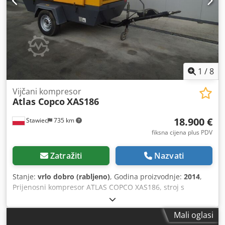
1
/
8
Vijčani kompresor
Atlas Copco
XAS186
18.900 €
Stawiec
735 km
fiksna cijena plus PDV
Zatražiti
Nazvati
Stanje:
vrlo dobro (rabljeno)
, Godina proizvodnje:
2014
,
Prijenosni kompresor ATLAS COPCO XAS186, stroj s
krajnjim hladnjakom, nakon kompletnog servisa. Tehnički
podaci: Kapacitet: 11,10 m3/min; Radni tlak: 7 bar; Godina
Mali oglasi
proizvodnje: 2014. Motor: DEUTZ Radni sati: Kompresor