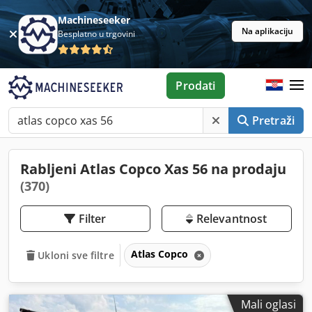
Machineseeker
Na aplikaciju
Besplatno u trgovini
Prodati
Pretraži
Rabljeni Atlas Copco Xas 56 na prodaju
(370)
Filter
Relevantnost
Atlas Copco
Ukloni sve filtre
Mali oglasi