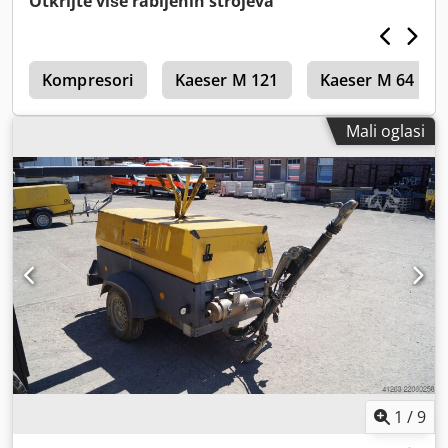
Otkrijte više rabljenih strojeva
YA3062565B0165591, registracija prisutna. Codozbiivepfx
Ahferf
c
Kompresori
Kaeser M 121
Kaeser M 64
Mali oglasi
1
/
9