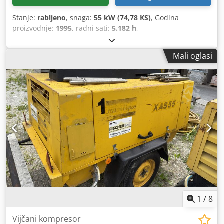
Stanje:
rabljeno
, snaga:
55 kW (74,78 KS)
, Godina
proizvodnje:
1995
, radni sati:
5.182 h
,
Mali oglasi
1
/
8
Vijčani kompresor