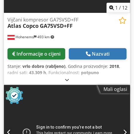
1
/
12
Vijčani kompresor GA75VSD+FF
Atlas Copco
GA75VSD+FF
Hohenems
493 km
Informacije o cijeni
Nazvati
Stanje:
vrlo dobro (rabljeno)
, Godina proizvodnje:
2018
,
radni sati:
43.309 h
, Funkcionalnost:
potpuno
funkcionalan
, Vijčani kompresor Atlas Copco GA75VSD+FF
Pretvarač i sušilica integrirani 75 kW 12,75 bara 15,50
Mali oglasi
m3/min Csdpfxezp Urws Ahfjrf Godina proizvodnje: 2018
Radni sati: 43.309