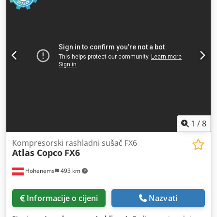
1
/
8
Kompresorski rashladni sušač FX6
Atlas Copco
FX6
Hohenems
493 km
Informacije o cijeni
Nazvati