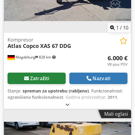
1
/
10
Kompresor
Atlas Copco
XAS 67 DDG
6.000 €
Magdeburg
828 km
VB plus PDV
Zatražiti
Nazvati
Stanje:
spreman za upotrebu (rabljeno)
, Funkcionalnost:
ograničena funkcionalnost
, Godina proizvodnje:
2011
,
radni sati:
1.192 h
, Oprema:
filtar čestica
, Kompresor Atlas
Copco XAS 67 DDG, izgrađen 2011., 1192 radna sata,
Mali oglasi
volumenski protok 3,5 m³, snaga za slučaj nužde 12,5 kVA,
priključci 1 x 230 volti, 2 x 400 volti, serijski broj
YA3062566B0165583, dostupno odobrenje, osigurač