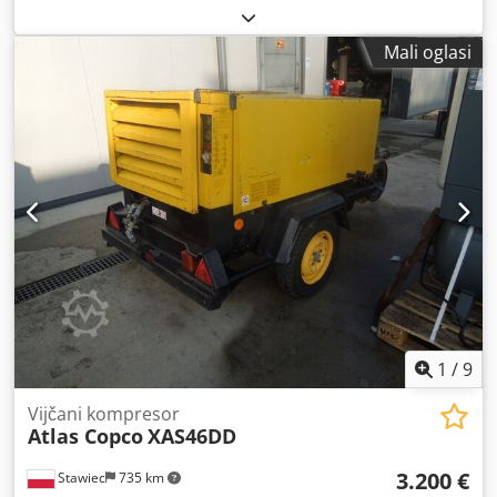
DIESEL ATLAS COPCO XAS87 kompresor, stroj nakon servisa
Tehnički podaci: učinkovitost 5,00 m3/min; radni pritisak 7
Mali oglasi
Bar; Crjdpfxotyk Tas Ahfsf godina proizvodnje 2012; motor;
KUBOTA kilometraža 1397h!!! kompresor je potpuno
ispravan, spreman za rad, dajemo jamstvo neto cijena:
37.800 PLN bruto cijena: 46.494 PLN Ispod je poveznica na
video koji prikazuje stroj u radu
1
/
9
Vijčani kompresor
Atlas Copco
XAS46DD
3.200 €
Stawiec
735 km