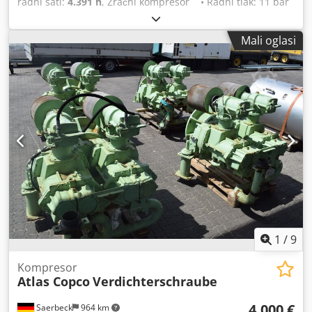
radni sati:
4.391 h
, Zračni kompresor • Radni tlak: 11 bar
Dcedpfx Abjx S Nxaolek • 4391 sati • Cestovna rasvjeta
• Potpuno ispravan Stanje: Rabljeno Godina proizvodnje:
Mali oglasi
1981
1
/
9
Kompresor
Atlas Copco
Verdichterschraube
4.000 €
Saerbeck
964 km