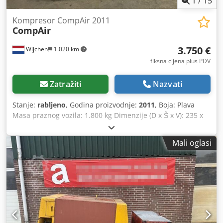
1
/
15
Kompresor CompAir 2011
CompAir
3.750 €
Wijchen
1.020 km
fiksna cijena plus PDV
Zatražiti
Nazvati
Stanje:
rabljeno
, Godina proizvodnje:
2011
, Boja: Plava
Masa praznog vozila: 1.800 kg Dimenzije (D x Š x V): 235 x
124 x 199 cm - Posebnosti: - Opis: 48.000 radnih sati -
Godina proizvodnje: 2011. - Dokumentacija dostupna: Ne -
Mali oglasi
CE oznaka prisutna: Da - CE certifikat prisutan: Ne - Serijski
broj: CD10007783001 Dcjdpfsyvr E Dex Ablek - Dimenzije za
transport: 2350 mm x 1240 mm x 1990 mm (d x š x v) -
Masa za transport [kg]: 1800 kg - Paketi za transport [kom]:
1 Financijske informacije PDV: Navedena cijena je bez PDV-
a. PDV/Različita stopa PDV-a: PDV se može odbiti za
poduzetnike. Dostava i mogućnost zamjene dostupne su u
bilo koje vrijeme za sve proizvode iz industrijske palete.