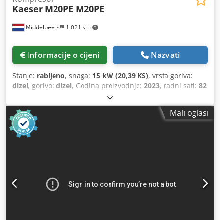
Kaeser
M20PE M20PE
Middelbeers
1.021 km
Informacije o cijeni
Nazvati
Stanje:
rabljeno
, snaga:
15 kW (20,39 KS)
, vrsta goriva:
dizel
, gorivo:
dizel
, Godina proizvodnje:
2023
, radni sati:
82
h
, Godina proizvodnje: 2023 Namjena: Građevinarstvo CE
oznaka: da Cijena: Na upit Dcedpfx Ajxuu Iijblsk Serijski
Mali oglasi
broj: WKA0N0500P9308038 Za više informacija obratite se
Erntu van Heku. Kapacitet protoka: 120 m3/h