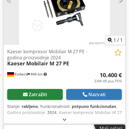
1
/
1
Kaeser kompresor Mobilair M 27 PE -
godina proizvodnje 2024
Kaeser
Mobilair M 27 PE
10.400 €
Einbeck
846 km
EXW VB plus PDV
Zatražiti
Nazvati
Stanje:
rabljeno
, Funkcionalnost:
potpuno funkcionalan
,
Godina proizvodnje:
2024
, Kaeser kompresor Mobilair M 27
PE — Godina proizvodnje 2024 Rabljeno iz profesionalnog
najma tvrtke Kurt König Baumaschinen GmbH, Einbeck.
Mali oglasi