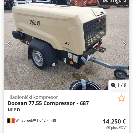
Mali oglasi
1
/
8
Hladionički kompresor
Doosan
77.55 Compressor - 687
uren
14.250 €
Willebroek
1.042 km
VB plus PDV