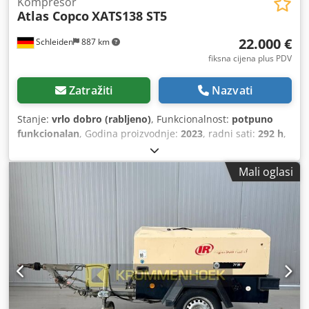
Kompresor
Atlas Copco
XATS138 ST5
22.000 €
Schleiden
887 km
fiksna cijena plus PDV
Zatražiti
Nazvati
Stanje:
vrlo dobro (rabljeno)
, Funkcionalnost:
potpuno
funkcionalan
, Godina proizvodnje:
2023
, radni sati:
292 h
,
Razina emisije ispušnih plinova 5, radni tlak 7,0 bara,
protok 7,0 m3/min; radni tlak 8,6 bara, protok 6,0 m3/min;
Mali oglasi
radni tlak 10,3 bara, protok 5,0 m3/min. Dcsdpfxsznww Hj
Ablok