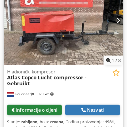
1
/
8
Hladionički kompresor
Atlas Copco
Lucht compressor -
Gebruikt
Goudriaan
1.070 km
Informacije o cijeni
Nazvati
Stanje:
rabljeno
, boja:
crvena
, Godina proizvodnje:
1981
,