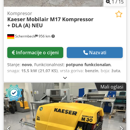
1
/
15
Kompresor
Kaeser
Mobilair M17 Kompressor
+ DLA (A) NEU
Schermbeck
956 km
Informacije o cijeni
Nazvati
Stanje:
novo
, Funkcionalnost:
potpuno funkcionalan
,
snaga:
15,5 kW (21,07 KS)
, vrsta goriva:
benzin
, boja:
žuta
,
radna masa:
205 kg
, Godina proizvodnje:
2026
, Kaeser
Mobilair M17 Construction Compressor incl. Aftercooler (A)
Mali oglasi
– NEW | 1.0 m³/min Free Air Delivery | 15 bar Operating
Pressure | Honda GX 630 Petrol Engine Technical Data:
Manufacturer: Kaeser Model: Mobilair M17 Condition:
NEW Max Operating Pressure: 15 bar Free Air Delivery: 1.0
m³/min Engine: Honda GX 630 Petrol Engine Engine Power:
15.5 kW Fuel Tank Capacity: 20 litres petrol Compressed Air
Outlet: 1 x G 1/2" Operating Weight: 205 kg Transport