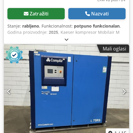
Zatražiti
Nazvati
Stanje:
rabljeno
, Funkcionalnost:
potpuno funkcionalan
,
Godina proizvodnje:
2025
, Kaeser kompresor Mobilair M
125 - s kočnicom — Godina proizvodnje 2025 Rabljeno iz
profesionalnog najamnog voznog parka Kurt König
Mali oglasi
Baumaschinen GmbH, Einbeck. Djdpfx Aoy A E Aisbleck
Stanje & napomene: - Stanje: Rabljeno iz najma, redovito
servisirano - Funkcionalnost: Potpuno ispravno - Slike
proizvoda slijede — za aktualne slike slobodno nas
kontaktirajte - Razgledavanje moguće u 37574 Einbeck uz
prethodni dogovor Cijena 61.500 EUR bez PDV-a | EXW
Einbeck | Dostava na upit