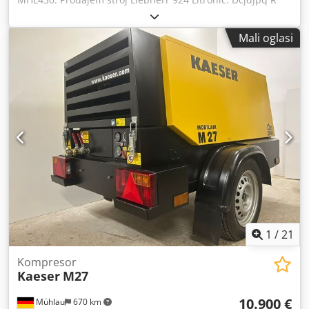
Sxspfx Ablok Prodajem stroj Liebherr 914 Litronic.
Mali oglasi
1
/
21
Kompresor
Kaeser
M27
10.900 €
Mühlau
670 km