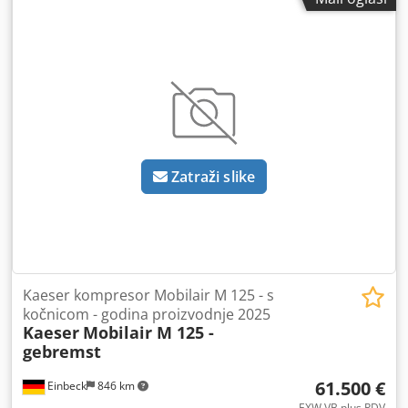
Pneumatski čekić za rad iznad glave i na ljestvama
zahvaljujući maloj težini ispod 6 kg. Tehnički podaci:
Težina: 5,5 kg Stanje & napomene: - Stanje: Rabljeno iz
najma, redovito servisirano - Funkcija: Potpuno ispravan -
Slike proizvoda su primjeri i prikazuju uređaj u novom
stanju – stvarno stanje može odstupati ovisno o trajanju
korištenja - Razgledavanje moguće u 37574 Einbeck uz
prethodnu najavu Cijena 10.400 EUR + PDV | EXW Einbeck
| Dostava na upit Dcsdey A E Eqjpfx Ablek
Zatraži slike
Kaeser kompresor Mobilair M 125 - s
kočnicom - godina proizvodnje 2025
Kaeser
Mobilair M 125 -
gebremst
61.500 €
Einbeck
846 km
EXW VB plus PDV