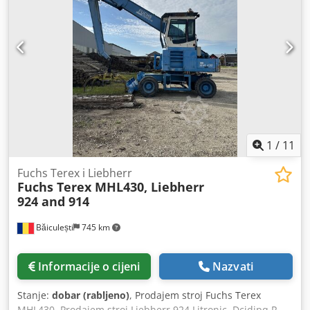
prosječno Tehničko stanje: dobro Vizualno stanje:
prosječno Radni tlak – 7 bara (psi)
1
/
11
Fuchs Terex i Liebherr
Fuchs Terex MHL430, Liebherr
924 and 914
Băiculești
745 km
Informacije o cijeni
Nazvati
Stanje:
dobar (rabljeno)
, Prodajem stroj Fuchs Terex
MHL430. Prodajem stroj Liebherr 924 Litronic. Dcjdjpq R