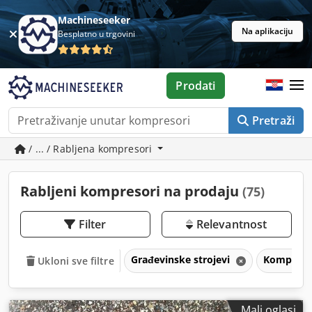
Machineseeker
Na aplikaciju
Besplatno u trgovini
Prodati
Pretraži
/ ... / Rabljena kompresori
Rabljeni kompresori na prodaju
(75)
Filter
Relevantnost
Građevinske strojevi
Kompreso
Ukloni sve filtre
Mali oglasi