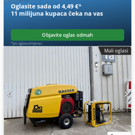
Oglasite sada od 4,49 €
*
11 milijuna kupaca
čeka na vas
Objavite oglas odmah
*po oglasu/mjesec
Mali oglasi