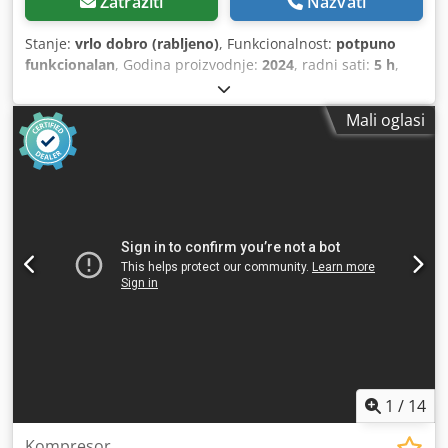
Zatražiti
Nazvati
Stanje:
vrlo dobro (rabljeno)
, Funkcionalnost:
potpuno
funkcionalan
, Godina proizvodnje:
2024
, radni sati:
5 h
,
broj stroja/vozila:
6151570000
, Iz našeg popisa alata za
demonstraciju, testiran i potpuno funkcionalan: Chicago
Mali oglasi
pneumatski akumulatorski ključ CP8613 demonstracijski
alat s punjačem (36 V 2,5 Ah) Točnost (6 sigma): +/- 4%
Brzina u praznom hodu: 10 o/min Raspon zakretnog
momenta Min/Max: 300 do 1300 Nm Radni moment: 390
do 1 040 Nm Izlaz: 3/4" kvadrat Duljina: 318 mm Težina s
baterijom i reakcijskom rukom: 5,3 kg Ostali alati za
industrijsku proizvodnju i održavanje na zahtjev. Dedpfx
Asv Tbpzjblsck
1
/
14
Kompresor