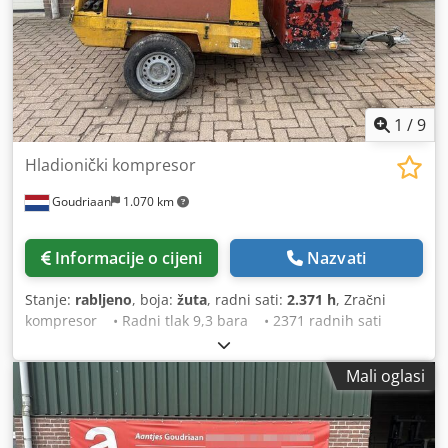
Yorick Diebels
1
/
9
Hladionički kompresor
Goudriaan
1.070 km
Informacije o cijeni
Nazvati
Stanje:
rabljeno
, boja:
žuta
, radni sati:
2.371 h
, Zračni
kompresor • Radni tlak 9,3 bara • 2371 radnih sati
Djdey T Rgnopfx Abljck • Cestovna rasvjeta • Direktno iz
upotrebe Stanje: Rabljeno
Mali oglasi