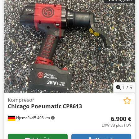
1
/
5
Kompresor
Chicago Pneumatic
CP8613
6.900 €
Njemačka
498 km
EXW VB plus PDV