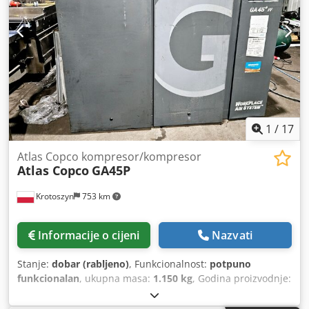
1
/
17
Atlas Copco kompresor/kompresor
Atlas Copco
GA45P
Krotoszyn
753 km
Informacije o cijeni
Nazvati
Stanje:
dobar (rabljeno)
, Funkcionalnost:
potpuno
funkcionalan
, ukupna masa:
1.150 kg
, Godina proizvodnje:
2010
, Kompresor/kompresor Atlas Copco GA45P
Maksimalni dopušteni radni tlak (MAWP) 7,8 bara/113 psi