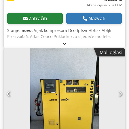
fiksna cijena plus PDV
Zatražiti
Nazvati
Stanje:
novo
, Vijak kompresora Dcodpfsvi Hbhsx Abljk
Proizvođač: Atlas Copco Prikladno za sljedeće modele:
GA90, GA110, GA132, GA160, GA180VSD, GA200, GA250
Lagano Cijena po komadu
Mali oglasi