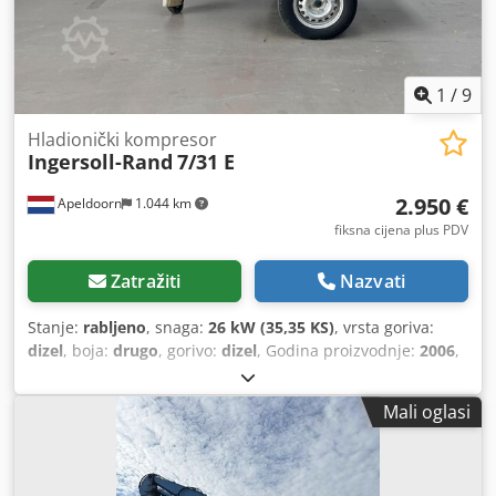
1
/
9
Hladionički kompresor
Ingersoll-Rand
7/31 E
2.950 €
Apeldoorn
1.044 km
fiksna cijena plus PDV
Zatražiti
Nazvati
Stanje:
rabljeno
, snaga:
26 kW (35,35 KS)
, vrsta goriva:
dizel
, boja:
drugo
, gorivo:
dizel
, Godina proizvodnje:
2006
,
radni sati:
1.230 h
, Tehničke informacije Broj cilindara: 3
Pogon Pogon: kontinuirani Vrsta motora: Yanmar 3IRH8N
Mali oglasi
Rezervoar za gorivo: 50 litara Dimenzije i težine Dcedpfezp
Hklsx Ablek Masa praznog vozila: 650 kg Dimenzije (D x Š x
V): 336 x 139 x 124 cm Funkcionalnost Protok: 186 m³/h
Napojni napon: 12 V CE oznaka: da Stanje Opće stanje: