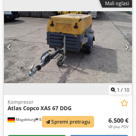
Mali oglasi
Kapacitet 133,7 l/s 183,3 CFM 8,02 m³/min Napon 400V
50Hz Snaga 45kW/60KS 2985 okretaja u minuti Težina 1150
kg Godina proizvodnje 2010 Dcedpfx Aov Ey Tijblsk
Dimenzije 2000x1000x1800mm
1
/
10
Kompresor
Atlas Copco
XAS 67 DDG
6.500 €
Magdeburg
828 km
Spremi pretragu
VB plus PDV