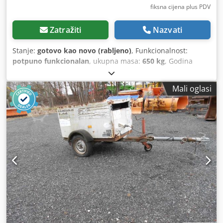
fiksna cijena plus PDV
Zatražiti
Nazvati
Stanje:
gotovo kao novo (rabljeno)
, Funkcionalnost:
potpuno funkcionalan
, ukupna masa:
650 kg
, Godina
proizvodnje:
2021
, radni sati:
25 h
, Kaeser M27 kompresor
za komprimirani zrak, modeli "B" i "E", samo 25 radnih sati
Mali oglasi
Cijena: neto: 10900 € brutto: 12971 € Godina proizvodnje:
2021 Prva registracija: 2021 Radni sati: 25 Vrlo dobro
stanje, vidi slike / kao novo Priprema komprimiranog zraka,
model "B" Dodatni hladnjak / hladnjak komprimiranog
zraka / dodatni grijač / uljna crpka za alate 2 izlaza, modeli
"B" i "E" Cijena neto plus 19% PDV-a Protok zraka: 2,7
m³/min Tlak do 10 bara Motor: Kubota, dizel Težina: 700 kg
Stanje, vidi slike Dokumenti su dostupni (potvrda o
registraciji, dio 2 / potvrda o registraciji, dio 1) Vučna
spojnica podesiva, s kuglastom glavom Dsdpfx Ajzidy
Deblsck Prodaja za tvrtke / trgovce Iznosit će se račun s
navedenim PDV-om. Molimo, pogledajte i naše ostale
ponude! Prodaja bez jamstva ili mogućnosti povrata. Sve