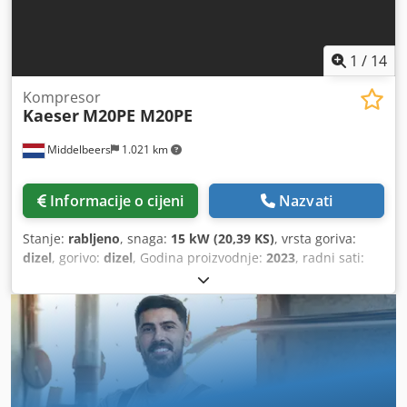
1
/
14
Kompresor
Kaeser
M20PE M20PE
Middelbeers
1.021 km
Informacije o cijeni
Nazvati
Stanje:
rabljeno
, snaga:
15 kW (20,39 KS)
, vrsta goriva:
dizel
, gorivo:
dizel
, Godina proizvodnje:
2023
, radni sati:
172 h
, Godina proizvodnje: 2023 Namjena: Građevinarstvo
CE oznaka: da Cijena: Na upit Dcedpfexuu Nmox Ablok
Serijski broj: WKA0N0500P9093839 Protok kapaciteta: 120
m³/h