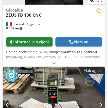
1
/
7
Glodalice
ZEUS
FB 130 CNC
Concordia Sagittaria
200 km
Informacije o cijeni
Nazvati
Godina proizvodnje:
2000
, stanje:
spreman za upotrebu
(rabljeno)
, Numerička kontrola SELCA S 3045PD Dvostruka
glava. Dimenzija stola: mm 1400 x 360. Hod uzdužne osi:
mm 1100. Hod poprečne osi: mm 350. Hod okomite osi: 500
Mali oglasi
mm. Uključeni priručnik za uporabu i održavanje.
Csdpsgiyltjfx Af Asha