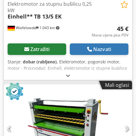
Elektromotor za stupnu bušilicu 0,25
kW
Einhell**
TB 13/5 EK
45 €
Wiefelstede
1.043 km
fiksna cijena plus PDV
Zatražiti
Nazvati
Stanje:
dobar (rabljeno)
, Elektromotor, pogonski motor,
motor - Proizvođač: Einhell, elektromotor iz stupne bušilice
TB 13/5 EK - Snaga: 0,25 kW / 1420 o/min - Osovina: Ø 14 x
30 mm - Količina: dostupno 6 motora - Cijena: po komadu -
Mali oglasi
Dimenzije: 185/123/165 mm - Težina: 4,6 kg/kom. Chjdpsw
S Tg Tjfx Af Aja