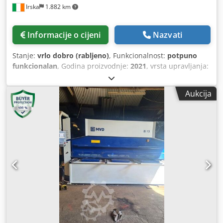
Irska
1.882 km
Informacije o cijeni
Nazvati
Stanje:
vrlo dobro (rabljeno)
, Funkcionalnost:
potpuno
funkcionalan
, Godina proizvodnje:
2021
, vrsta upravljanja:
CNC upravljanje
, stupanj automatizacije:
poluautomatski
,
tip pogona:
hidraulički
, proizvođač kontrolera:
Elgo
, model
Aukcija
upravljača:
P40T
, radna širina:
3.100 mm
, kut rezanja
(min.):
0,5 °
, kut rezanja (maks.):
3 °
, frekvencija udaraca
(min.):
8 okr/min
, maksimalna frekvencija hodova:
20
okr/min
, maks. debljina lima:
13 mm
, maksimalna
debljina aluminijskog lima:
10 mm
, maks. debljina čeličnog
lima:
13 mm
, maksimalna debljina lima od nehrđajućeg
čelika:
8 mm
, podešavanje stražnjeg graničnika:
upravljano CNC-om
, stražnji graničnik:
1.000 mm
, snaga:
22 kW (29,91 KS)
, ulazni napon:
400 V
, ulazna struja:
45 A
,
ulazna frekvencija:
50 Hz
, vrsta ulazne struje:
trofazni
,
ukupna masa:
12.000 kg
, ukupna duljina:
4.000 mm
,
ukupna širina:
2.200 mm
, ukupna visina:
2.100 mm
, broj
potpornih ruku:
2
, Oprema:
CE oznaka, daljinski upravljač