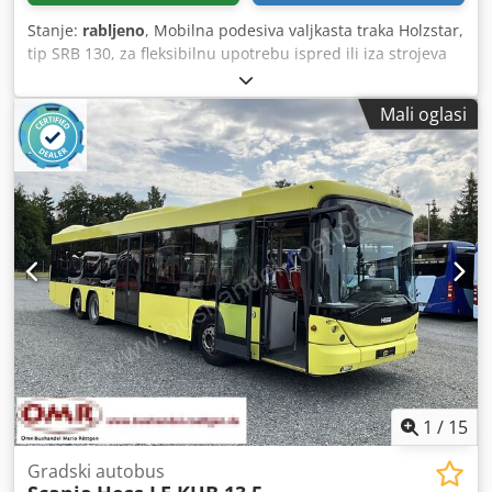
Stanje:
rabljeno
, Mobilna podesiva valjkasta traka Holzstar,
tip SRB 130, za fleksibilnu upotrebu ispred ili iza strojeva
za obradu, s robusnim čeličnim okvirom podesive visine i
pocinčanim čeličnim valjcima. Više traka se može
Mali oglasi
jednostavno spojiti pomoću dva kukica. Tehnički podaci: -
Nosivost: 130 kg - Minimalna visina: 670 mm - Maksimalna
visina: 920 mm - Minimalna duljina: 450 mm Chedpfjzrx I
Iex Af Asa - Maksimalna duljina: 1.300 mm - Širina valjka:
480 mm - Stanje: Demonstracijski model, novo, s jamstvom.
1
/
15
Gradski autobus