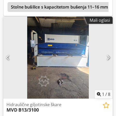
a
Stolne bušilice s kapacitetom bušenja 11–16 mm
Mali oglasi
1
/
8
Hidraulične giljotinske škare
MVD
B13/3100