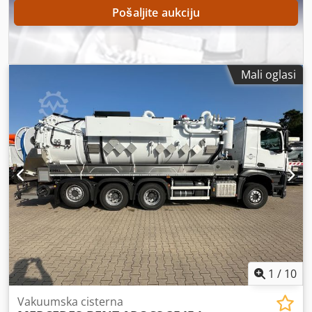
za lim opremljene su čvrstom rolom stazom. Strana za
Pošaljite aukciju
umetanje: 3000 x 12.000 mm Strana za izbacivanje: 3000 x
12.000 mm
Mali oglasi
1
/
10
Vakuumska cisterna