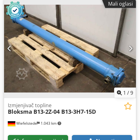
Mali oglasi
120 mm Isten: 250 mm Površina stola: 330 x 430 mm
Podešavanje glave: 400 mm Površina za postavljanje stroja:
430 x 650 mm Udaljenost stola od vrha vretena,
min./maks.: 80 / 480 mm Ukupna priključna snaga: kW
Dodatna oprema/opremljenost: stezna glava Stanje: vrlo
dobro Težina: 165 kg Dimenzije s stolom: 750 x 620 x 1.600
mm Chsdpfx Afeznl I Te Asa
1
/
9
Izmjenjivač topline
Bloksma
B13-2Z-04 B13-3H7-15D
Wiefelstede
1.043 km