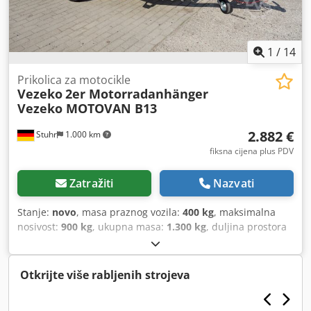
1
/
14
Prikolica za motocikle
Vezeko
2er Motorradanhänger
Vezeko MOTOVAN B13
2.882 €
Stuhr
1.000 km
fiksna cijena plus PDV
Zatražiti
Nazvati
Stanje:
novo
, masa praznog vozila:
400 kg
, maksimalna
nosivost:
900 kg
, ukupna masa:
1.300 kg
, duljina prostora
za utovar:
2.850 mm
, širina utovarnog prostora:
1.570 mm
,
dimenzija gume:
165r13c
,
Otkrijte više rabljenih strojeva