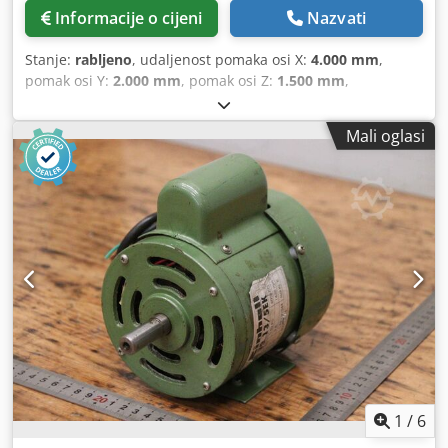
Informacije o cijeni
Nazvati
Stanje:
rabljeno
, udaljenost pomaka osi X:
4.000 mm
,
pomak osi Y:
2.000 mm
, pomak osi Z:
1.500 mm
,
maksimalna brzina okretanja:
3.000 okr/min
, PROMJER
STEZNE GLAVE: 130 mm VRSTA STEZNE GLAVE: ISO 50 HOD
Mali oglasi
OS X (STOL): 4000 mm HOD OS Y (OKOMITA OSOVINA):
2000 mm HOD OS Z (POPREČNA OSOVINA): 1500 mm HOD
OS W (GLAVA): 700 mm Chsdpfx Afezl Duys Aja BROJ
OKRETAJA: 3000 o/min SNAGA POGONSKOG MOTORA
STEZNE GLAVE: 52,5 kW PRIBLIŽNA TEŽINA: 35 tona CNC
UPRAVLJAČKI SUSTAV: HEIDENHAIN TNC 530 ROTACIJSKI
STOL: 1500 x 2000 mm (12 tona) AUTOMATSKA GLAVA:
UNIVERZALNA, AUA 360 (1° x 1°) HLAĐENJE: PRIKLJUČCI ZA
HLADNO SREDSTVO (ULOZ I IZLAZ) AUTOMATSKA IZMJENA
ALATA: 50 položaja ODVOD STROGA 2 STOLICE: 1800 x 800
x 600 mm 2 STOLICE: 1140 x 500 x 640 mm
1
/
6