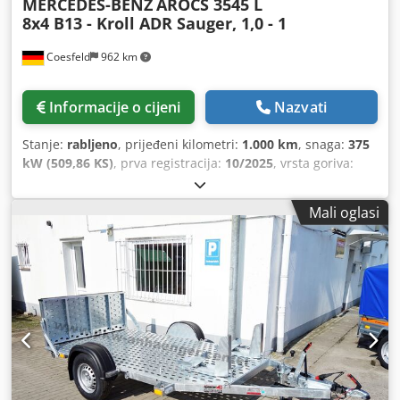
MERCEDES-BENZ
AROCS 3545 L
8x4 B13 - Kroll ADR Sauger, 1,0 - 1
Coesfeld
962 km
Informacije o cijeni
Nazvati
Stanje:
rabljeno
, prijeđeni kilometri:
1.000 km
, snaga:
375
kW (509,86 KS)
, prva registracija:
10/2025
, vrsta goriva:
dizel
, ukupna masa:
32.000 kg
, konfiguracija osovina:
3
osovine
, vrsta prijenosa:
automatski
, emisijska klasa:
Euro
Mali oglasi
6
, ukupna širina:
2.550 mm
, ukupna visina:
3.800 mm
,
Godina proizvodnje:
2025
, Oprema:
ABS, elektronički
program stabilnosti (ESP), klima uređaj, navigacijski
sustav
,