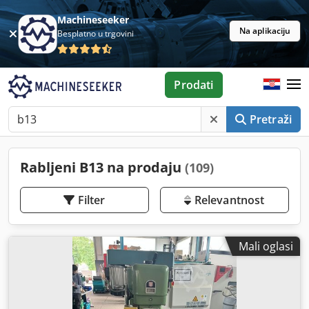
Machineseeker
Na aplikaciju
Besplatno u trgovini
Prodati
Pretraži
Rabljeni B13 na prodaju
(109)
Filter
Relevantnost
Mali oglasi