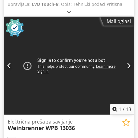
upravljača:
LVD Touch-B
, Opis: Tehnički podaci Pritisna
sila: 1350 kN Dužina savijanja: 3050 mm Iskoristiva
ugradbena visina: 400 mm Razmak između stupova: 2600
Mali oglasi
mm Upravljanje: Touch-B Težina: 9600 kg Oprema
Zaustavljanje po osima: CNC zaustavljanje s 2 prsta Cedpfx
Afezig Tge Ajha Sustav za mjerenje kuta: LVD Easy-Form
Laser Konzola za podupiranje: 2 komada Sigurnosni
sustav: Optički laserski sustav dostupan Nožna pedala: Da
Zaslon osjetljiv na dodir: Da
1
/
13
Električna preša za savijanje
Weinbrenner
WPB 13036