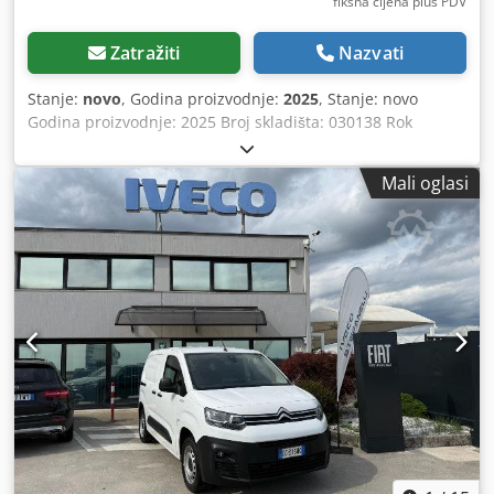
fiksna cijena plus PDV
Zatražiti
Nazvati
Stanje:
novo
, Godina proizvodnje:
2025
, Stanje: novo
Godina proizvodnje: 2025 Broj skladišta: 030138 Rok
isporuke: odmah, uz mogućnost prethodne prodaje Zemlja
porijekla: Njemačka Cijena: 3.444,77 € Na skladištu: 1 kom
Mali oglasi
Kapacitet bušenja u konstrukcijskom čeliku: 13 mm Prihvat:
MK 2 Izmak: 220 mm Raspon broja okretaja: 40 – 4.000
min⁻¹ Kapacitet narezivanja navoja: M 10 (ovisno o nagibu)
Duljina: 520 mm Širina: 400 mm Visina: 850 mm Masa: 62
kg Hod pinole: 60 mm Udaljenost vreteno – stol: 85 – 370
mm Udaljenost vreteno – postolje: 420 mm Stol: 300 x 250
mm Promjer stupa: 70 mm Neprekidan/normirani
kapacitet bušenja: 13 / 15 mm (u E335/ST60), 12 Nm Ručni
posmak Digitalni prikaz broja okretaja i dubine bušenja
Uređaj za narezivanje navoja Upravljačka ploča s OLED
zaslonom Robusni, visokokvalitetni poklopac glave bušilice
s ergonomski nagnutom prednjom stranom LED
osvjetljenje Brza i ergonomska podešavanja graničnika
dubine bušenja Bezkonačna regulacija broja okretaja