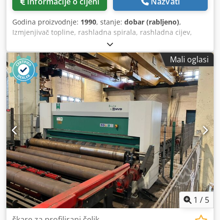
Informacije o cijeni
Nazvati
Godina proizvodnje:
1990
, stanje:
dobar (rabljeno)
,
Izmjenjivač topline, rashladna spirala, rashladna cijev,
rashladna spirala, izmjenjivač topline s cijevnim snopom
Cedpswu Tk Sjfx Af Aoha - Proizvođač: Bloksma, izmjenjivač
Mali oglasi
topline s cijevnim snopom - Tip: B13-2Z-04 B13-3H7-15D -
Radni tlak: 6,5 / 3,5 bara - Dimenzije: 2235/340/V155 mm -
Težina: 61 kg
1
/
5
škare za profilirani čelik