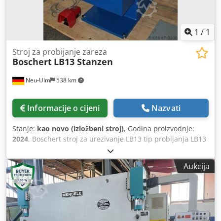
1
/
1
Stroj za probijanje zareza
Boschert
LB13 Stanzen
Neu-Ulm
538 km
Informacije o cijeni
Nazvati
Stanje:
kao novo (izložbeni stroj)
, Godina proizvodnje:
2024
, Boschert stroj za urezivanje LB13 tip probijanja LB13
kapacitet probijanja/trupa rezanja 6 mm St40/ 4 mm V2A
unutarnji graničnik za rezanje traka. Stanica 2 probijanje s
Aukcija
Trumpfovim sustavom alata promjer probijanja max 76
mm projekcija 150 mm sila probijanja oko 15 tona s
demonstracionim strojem aktivnog sustava za skidanje
skidača Bj 2022 Cedpfxshp N Ryj Af Ajha