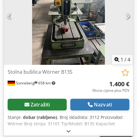
1
/
4
Stolna bušilica Wörner B13S
1.400 €
Sonneberg
658 km
fiksna cijena plus PDV
Zatražiti
Nazvati
Stanje:
dobar (rabljeno)
, Broj skladišta: 3112 Proizvođač:
Wörner Broj stroja: 31101 Tip/Model: B13S Kapacitet
bušenja: do 10 mm Prihvat vretena: MK2 B16x2 Raspon
brzine: 540 do 2.500 o/min, kontinuirano podesivo Hod: