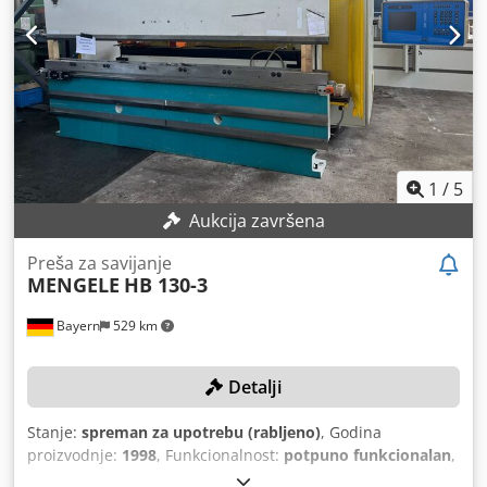
1
/
5
Aukcija završena
Preša za savijanje
MENGELE
HB 130-3
Bayern
529 km
Detalji
Stanje:
spreman za upotrebu (rabljeno)
, Godina
proizvodnje:
1998
, Funkcionalnost:
potpuno funkcionalan
,
pritiskna sila:
130 t
, hod klipa:
250 mm
, model upravljača: