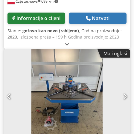
Częstochowa
699 km
Informacije o cijeni
Nazvati
Stanje:
gotovo kao novo (rabljeno)
, Godina proizvodnje:
2023
, Izložbena preša – 159 h Godina proizvodnje: 2023
Upravljanje: Delem Da-66T s zaslonom na dodir Tlak: 36 t
Duljina savijanja: 1300 mm Hod: 150 mm Brzina
Mali oglasi
približavanja: 150 mm/s Radna brzina: 10 mm/s Brzina
povratka: 150 mm/s Chsdpfezcldljx Af Aea Priključna
snaga: 21 kW Napajanje: 400 V / 50 Hz / 3~ Sila stezanja
alata: 50 bar Dimenzije (D × Š × V): 2050 × 2050 × 2310 mm
Težina: 4350 kg