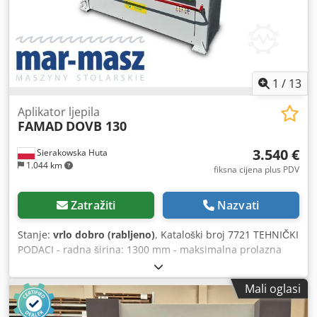
1
/
13
Aplikator ljepila
FAMAD
DOVB 130
3.540 €
Sierakowska Huta
1.044 km
fiksna cijena plus PDV
Zatražiti
Nazvati
Stanje:
vrlo dobro (rabljeno)
, Kataloški broj 7721 TEHNIČKI
PODACI - radna širina: 1300 mm - maksimalna prolazna
visina: 60 mm Cjdpfxezrlrae Af Aoha - gumeni valjci: 2 kom
- promjer gumenog valjka: 190 mm - motor cca 1,1 kW -
Mali oglasi
dimenzije (D/Š/V): 2020x770x1260 mm - težina: 500 kg
PREDNOSTI – rabljeni uređaj za nanošenje ljepila – stanje