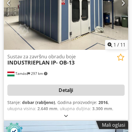
1
/
11
Sustav za završnu obradu boje
INDUSTRIEPLAN
IP- OB-13
Tamási
297 km
Detalji
Stanje:
dobar (rabljeno)
, Godina proizvodnje:
2016
,
ukupna visina:
2.640 mm
, ukupna duljina:
3.300 mm
,
ukupna širina:
3.960 mm
, volumni protok:
8 m³/h
,
Oprema:
kabina
, Tehnički podaci: Površina 75 m3 uključuje
Mali oglasi
lakirnicu, sušionicu i skladište boja. Lakirnica: Unutarnje