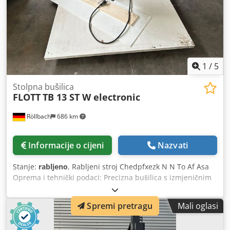
1
/
5
Stolpna bušilica
FLOTT
TB 13 ST W electronic
Röllbach
686 km
Informacije o cijeni
Nazvati
Stanje:
rabljeno
, Rabljeni stroj Chedpfxezk N N To Af Asa
Oprema i tehnički podaci: Precizna bušilica s izmjeničnim
naponom Besprijekorna elektronička regulacija broja
okretaja od 400 do 4500 okr/min Kapacitet bušenja u čeliku
Spremi pretragu
Mali oglasi
i sivom ljevu: 13/15 mm Dubina bušenja: 60 mm Pokazivač
dubine bušenja s mm skalom zahvaljujući brzo podesivom