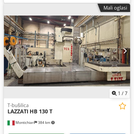
Cybelec
, udaljenost između stalaka:
3.050 mm
, radna
Mali oglasi
duljina:
3.550 mm
, TEHNIČKE KARAKTERISTIKE Tlak: 130 t
Duljina savijanja: 3.550 mm Razmak stupova: 3.050 mm
Hod: 250 mm PODACI O STROJU Upravljanje: Cybelec
Chedpjzk E Aiofx Af Aoa Dimenzije i težina Potrebni
prostor: 4.000 x 2.000 x 3.000 mm Težina stroja: 11.600 kg
1
/
7
T-bušilica
LAZZATI
HB 130 T
Montichiari
384 km