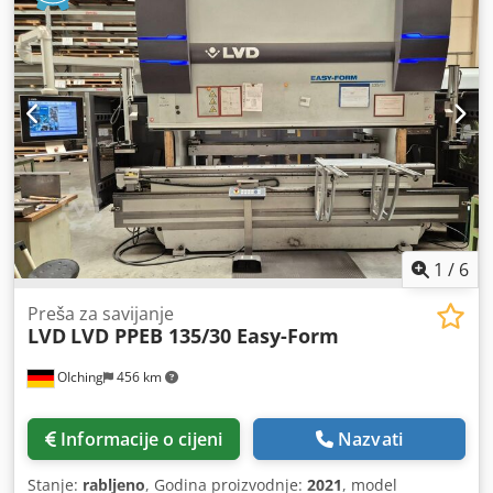
vrlo dobro Neto cijena: 14.900 PLN Neto cijena: 3.540 EUR
prema tečaju 4,2 EUR (Cijene se mogu mijenjati u slučaju
većih kolebanja)
1
/
6
Preša za savijanje
LVD
LVD PPEB 135/30 Easy-Form
OIching
456 km
Informacije o cijeni
Nazvati
Stanje:
rabljeno
, Godina proizvodnje:
2021
, model