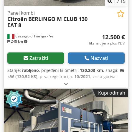
1
/
15
putem centralnog regulatora Udarni prekidač za hitno
zaustavljanje (NOT-AUS) Termička zaštita od
Panel kombi
Citroën
BERLINGO M CLUB 130
preopterećenja Zaustavljanje vretena Zaštita za bušenje s
EAT 8
elektroničkom zaštitom Priključni kabel sa Schuko utikačem
OPCIJE: Chodpfxsxcbhrs Af Asa Ormarić za stroj s vratima i
12.500 €
Cazzago di Pianiga - Ve
ladicom Set za bušenje 2 (strojna stega i brzo stezno
248 km
svrdlo) ALTERNATIVA: Varijanta s prihvatom B16 (.212500)
fiksna cijena plus PDV
Zatražiti
Nazvati
Stanje:
rabljeno
, prijeđeni kilometri:
130.203 km
, snaga:
96
kW (130,52 KS)
, prva registracija:
10/2021
, vrsta goriva:
dizel
, ukupna masa:
2.050 kg
, boja:
bijela
, vrsta prijenosa:
mehanički
,
Kupi odmah