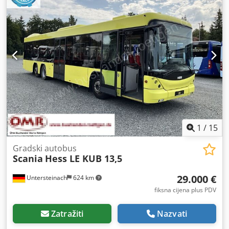
kontrola proklizavanja, maglenke, servo upravljač
,
1
/
15
Gradski autobus
Scania
Hess LE KUB 13,5
29.000 €
Untersteinach
624 km
fiksna cijena plus PDV
Zatražiti
Nazvati