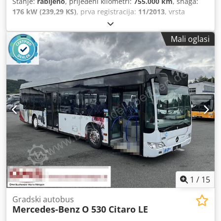
Stanje:
rabljeno
, prijeđeni kilometri:
755.000 km
, snaga:
176 kW (239,29 KS)
, prva registracija:
11/2013
, vrsta
goriva:
dizel
, broj sjedala:
19
, vrsta prijenosa:
automatski
,
emisijska klasa:
Euro 5
, boja:
bijela
, kočnice:
retarder
,
Mali oglasi
Oprema:
ABS, grijač za parkiranje, klima uređaj
,
1
/
15
Gradski autobus
Mercedes-Benz
O 530 Citaro LE