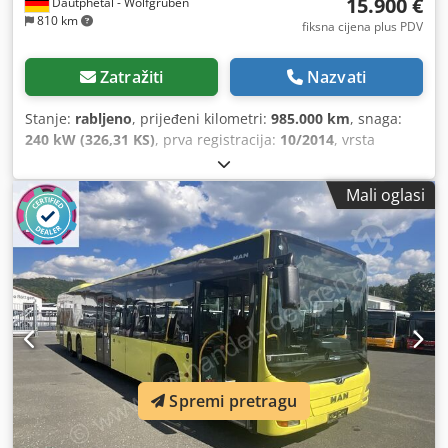
15.900 €
Dautphetal - Wolfgruben
810 km
fiksna cijena plus PDV
Zatražiti
Nazvati
Stanje:
rabljeno
, prijeđeni kilometri:
985.000 km
, snaga:
240 kW (326,31 KS)
, prva registracija:
10/2014
, vrsta
goriva:
dizel
, broj sjedala:
36
, vrsta prijenosa:
automatski
,
sljedeći pregled (TÜV):
10/2026
, emisijska klasa:
Euro 6
,
Mali oglasi
boja:
crvena
, kočnice:
retarder
, Oprema:
ABS, elektronički
program stabilnosti (ESP), grijač za parkiranje, klima
uređaj
,
Spremi pretragu