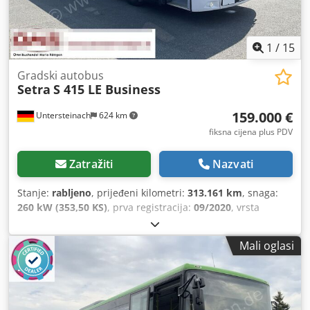
1
/
15
Gradski autobus
Setra
S 415 LE Business
159.000 €
Untersteinach
624 km
fiksna cijena plus PDV
Zatražiti
Nazvati
Stanje:
rabljeno
, prijeđeni kilometri:
313.161 km
, snaga:
260 kW (353,50 KS)
, prva registracija:
09/2020
, vrsta
goriva:
dizel
, vrsta prijenosa:
drugo
, emisijska klasa:
Euro
6
, boja:
bijela
, kočnice:
retarder
, ukupna duljina:
12.330
Mali oglasi
mm
, ukupna širina:
3.350 mm
, ukupna visina:
2.550 mm
,
Godina proizvodnje:
2020
, Oprema:
ABS, elektronički
program stabilnosti (ESP), klima uređaj, maglenke, servo
upravljač
,