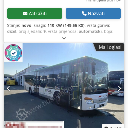
fiksna cijena plus PDV
Zatražiti
Nazvati
Stanje:
novo
, snaga:
110 kW (149,56 KS)
, vrsta goriva:
dizel
, broj sjedala:
9
, vrsta prijenosa:
automatski
, boja:
bijela
, Godina proizvodnje:
2026
, Oprema:
ABS,
elektronički program stabilnosti (ESP), filtar čestica,
Mali oglasi
grijač za parkiranje, klima uređaj
,