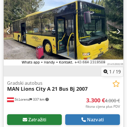
1
/
19
Gradski autobus
MAN
Lions City A 21 Bus Bj 2007
3.300 €
St.Lorenz
337 km
4.000 €
fiksna cijena plus PDV
Zatražiti
Nazvati