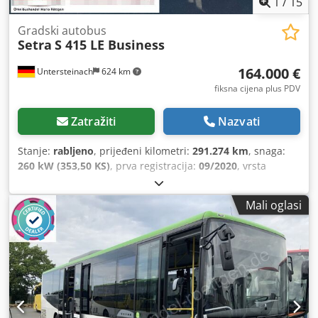
1
/
15
Gradski autobus
Setra
S 415 LE Business
164.000 €
Untersteinach
624 km
fiksna cijena plus PDV
Zatražiti
Nazvati
Stanje:
rabljeno
, prijeđeni kilometri:
291.274 km
, snaga:
260 kW (353,50 KS)
, prva registracija:
09/2020
, vrsta
goriva:
dizel
, vrsta prijenosa:
drugo
, emisijska klasa:
Euro
6
, boja:
bijela
, kočnice:
retarder
, ukupna duljina:
12.330
Mali oglasi
mm
, ukupna širina:
3.350 mm
, ukupna visina:
2.550 mm
,
Godina proizvodnje:
2020
, Oprema:
ABS, elektronički
program stabilnosti (ESP), klima uređaj, maglenke, servo
upravljač
,