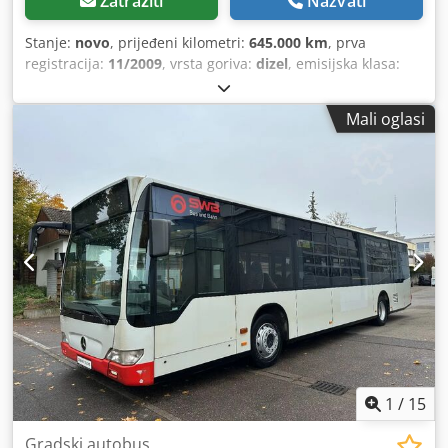
Zatražiti
Nazvati
Stanje:
novo
, prijeđeni kilometri:
645.000 km
, prva
registracija:
11/2009
, vrsta goriva:
dizel
, emisijska klasa:
Euro 5
, Godina proizvodnje:
2009
,
Mali oglasi
1
/
15
Gradski autobus