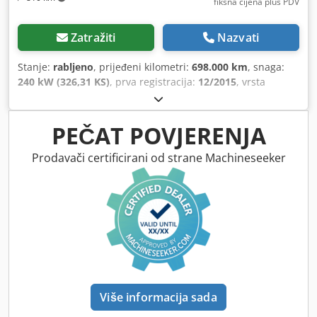
fiksna cijena plus PDV
Zatražiti
Nazvati
Stanje:
rabljeno
, prijeđeni kilometri:
698.000 km
, snaga:
240 kW (326,31 KS)
, prva registracija:
12/2015
, vrsta
goriva:
dizel
, broj sjedala:
36
, vrsta prijenosa:
automatski
,
sljedeći pregled (TÜV):
12/2026
, emisijska klasa:
Euro 6
,
boja:
crvena
, kočnice:
retarder
, Oprema:
ABS, elektronički
PEČAT POVJERENJA
program stabilnosti (ESP), grijač za parkiranje, klima
uređaj
,
Prodavači certificirani od strane Machineseeker
Više informacija sada