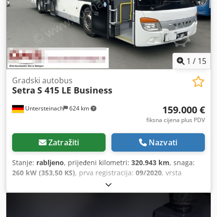
1
/
15
Gradski autobus
Setra
S 415 LE Business
159.000 €
Untersteinach
624 km
fiksna cijena plus PDV
Zatražiti
Nazvati
Stanje:
rabljeno
, prijeđeni kilometri:
320.943 km
, snaga:
260 kW (353,50 KS)
, prva registracija:
09/2020
, vrsta
goriva:
dizel
, broj sjedala:
84
, vrsta prijenosa:
drugo
,
emisijska klasa:
Euro 6
, boja:
bijela
, kočnice:
retarder
,
ukupna duljina:
12.330 mm
, ukupna širina:
3.350 mm
,
ukupna visina:
2.550 mm
, Godina proizvodnje:
2020
,