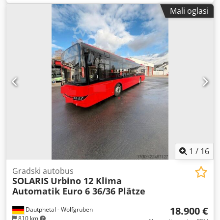
Oprema:
imao je nesreću
,
Mali oglasi
1
/
16
Gradski autobus
SOLARIS
Urbino 12 Klima
Automatik Euro 6 36/36 Plätze
18.900 €
Dautphetal - Wolfgruben
810 km