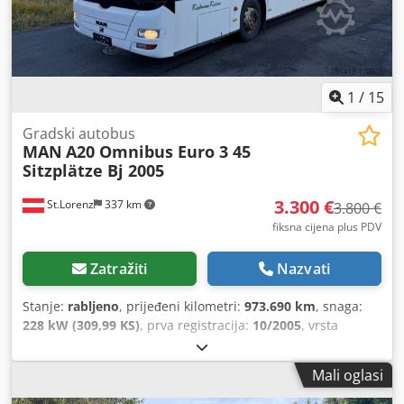
1
/
15
Gradski autobus
MAN
A20 Omnibus Euro 3 45
Sitzplätze Bj 2005
3.300 €
St.Lorenz
337 km
3.800 €
fiksna cijena plus PDV
Zatražiti
Nazvati
Stanje:
rabljeno
, prijeđeni kilometri:
973.690 km
, snaga:
228 kW (309,99 KS)
, prva registracija:
10/2005
, vrsta
goriva:
dizel
, broj sjedala:
45
, vrsta prijenosa:
automatski
,
emisijska klasa:
Euro 3
, boja:
bijela
, kočnice:
retarder
,
Mali oglasi
Oprema:
grijač za parkiranje
,