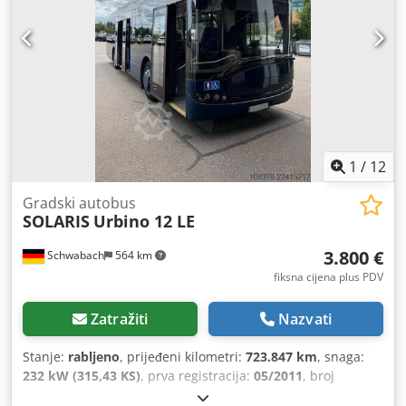
1
/
12
Gradski autobus
SOLARIS
Urbino 12 LE
3.800 €
Schwabach
564 km
fiksna cijena plus PDV
Zatražiti
Nazvati
Stanje:
rabljeno
, prijeđeni kilometri:
723.847 km
, snaga:
232 kW (315,43 KS)
, prva registracija:
05/2011
, broj
sjedala:
42
, vrsta prijenosa:
automatski
, boja:
plava
,