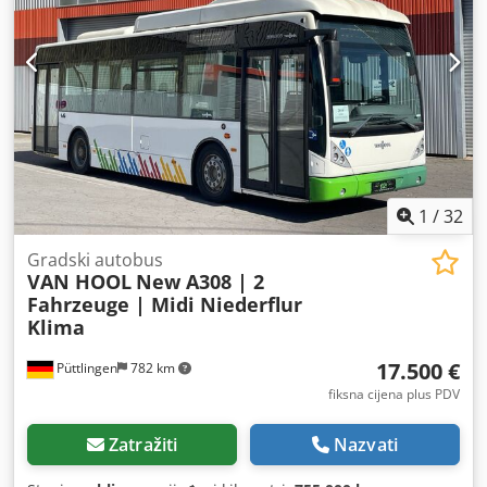
1
/
32
Gradski autobus
VAN HOOL
New A308 | 2
Fahrzeuge | Midi Niederflur
Klima
17.500 €
Püttlingen
782 km
fiksna cijena plus PDV
Zatražiti
Nazvati