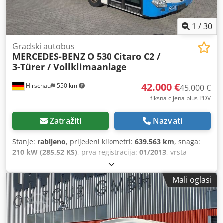
1
/
30
Gradski autobus
MERCEDES-BENZ
O 530 Citaro C2 /
3-Türer / Vollklimaanlage
42.000 €
Hirschau
550 km
45.000 €
fiksna cijena plus PDV
Zatražiti
Nazvati
Stanje:
rabljeno
, prijeđeni kilometri:
639.563 km
, snaga:
210 kW (285,52 KS)
, prva registracija:
01/2013
, vrsta
goriva:
dizel
, broj sjedala:
28
, vrsta prijenosa:
automatski
,
sljedeći pregled (TÜV):
09/2025
, emisijska klasa:
Euro 5
,
Mali oglasi
boja:
bijela
, kočnice:
retarder
, Oprema:
ABS, filtar čestica,
grijač za parkiranje, klima uređaj
,