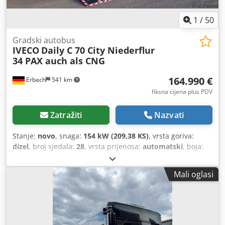
1
/
50
Gradski autobus
IVECO
Daily C 70 City Niederflur
34 PAX auch als CNG
164.990 €
Erbach
541 km
fiksna cijena plus PDV
Zatražiti
Nazvati
Stanje:
novo
, snaga:
154 kW (209,38 KS)
, vrsta goriva:
dizel
, broj sjedala:
28
, vrsta prijenosa:
automatski
, boja:
bijela
, kočnice:
retarder
, Godina proizvodnje:
2025
,
Oprema:
ABS, elektronički program stabilnosti (ESP),
Mali oglasi
filtar čestica, grijač za parkiranje, klima uređaj
,