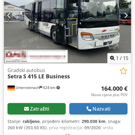
1
/
15
Gradski autobus
Setra
S 415 LE Business
164.000 €
Untersteinach
624 km
fiksna cijena plus PDV
Zatražiti
Nazvati
Stanje:
rabljeno
, prijeđeni kilometri:
290.030 km
, snaga:
260 kW (353,50 KS)
, prva registracija:
09/2020
, vrsta
goriva:
dizel
, vrsta prijenosa:
drugo
, emisijska klasa:
Euro