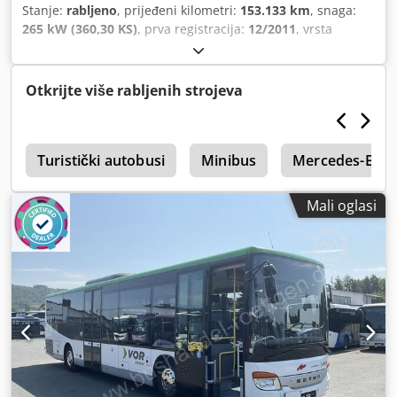
Stanje:
rabljeno
, prijeđeni kilometri:
153.133 km
, snaga:
265 kW (360,30 KS)
, prva registracija:
12/2011
, vrsta
goriva:
dizel
, broj sjedala:
48
, vrsta prijenosa:
automatski
,
emisijska klasa:
Euro 5
, boja:
žuta
, kočnice:
retarder
,
ukupna duljina:
13.500 mm
, ukupna širina:
3.150 mm
,
Otkrijte više rabljenih strojeva
ukupna visina:
2.550 mm
, Godina proizvodnje:
2011
,
Oprema:
ABS, klima uređaj, kontrola proklizavanja,
maglenke, servo upravljač
,
A
Turistički autobusi
Minibus
Mercedes-Benz
Mali oglasi