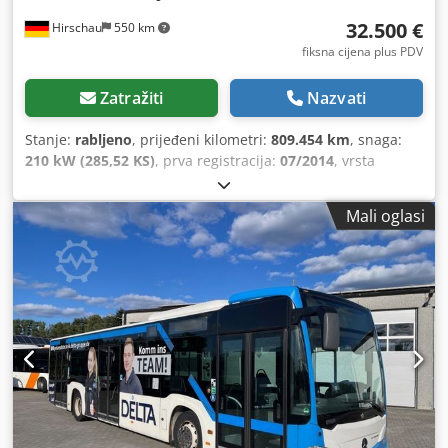
32.500 €
Hirschau
550 km
fiksna cijena plus PDV
Zatražiti
Nazvati
Stanje:
rabljeno
, prijeđeni kilometri:
809.454 km
, snaga:
210 kW (285,52 KS)
, prva registracija:
07/2014
, vrsta
goriva:
dizel
, broj sjedala:
45
, vrsta prijenosa:
automatski
,
sljedeći pregled (TÜV):
08/2026
, emisijska klasa:
Euro 6
,
Mali oglasi
boja:
crvena
, kočnice:
retarder
, Oprema:
ABS, grijač za
parkiranje, klima uređaj
,