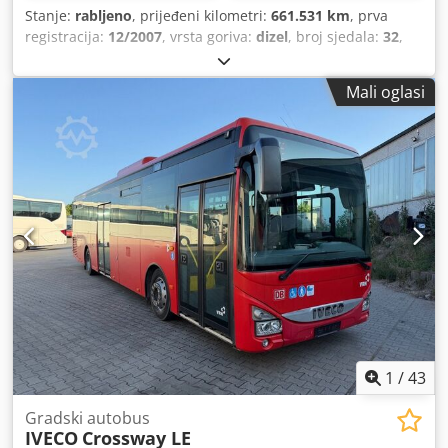
Stanje:
rabljeno
, prijeđeni kilometri:
661.531 km
, prva
registracija:
12/2007
, vrsta goriva:
dizel
, broj sjedala:
32
,
vrsta prijenosa:
automatski
, emisijska klasa:
Euro 4
, boja:
žuta
, kočnice:
retarder
, Oprema:
klima uređaj
,
Mali oglasi
1
/
43
Gradski autobus
IVECO
Crossway LE