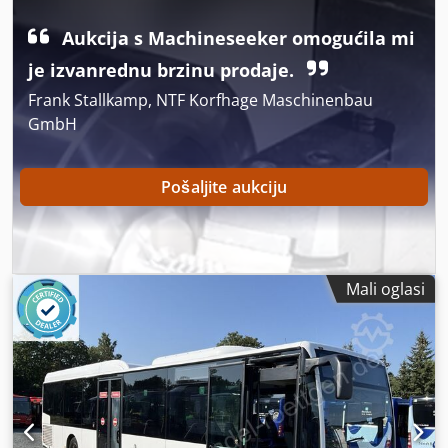
Oprema:
ABS, elektronički program stabilnosti (ESP),
klima uređaj, maglenke, servo upravljač
,
Aukcija s Machineseeker omogućila mi
je izvanrednu brzinu prodaje.
Frank Stallkamp, NTF Korfhage Maschinenbau
GmbH
Pošaljite aukciju
Mali oglasi