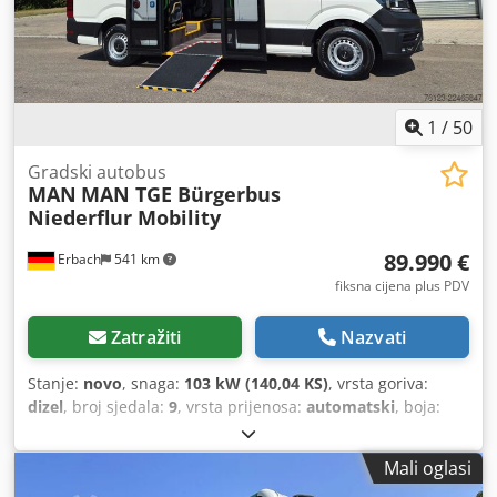
1
/
50
Gradski autobus
MAN
MAN TGE Bürgerbus
Niederflur Mobility
89.990 €
Erbach
541 km
fiksna cijena plus PDV
Zatražiti
Nazvati
Stanje:
novo
, snaga:
103 kW (140,04 KS)
, vrsta goriva:
dizel
, broj sjedala:
9
, vrsta prijenosa:
automatski
, boja:
bijela
, Godina proizvodnje:
2026
, Oprema:
ABS,
elektronički program stabilnosti (ESP), filtar čestica,
Mali oglasi
grijač za parkiranje, klima uređaj
,