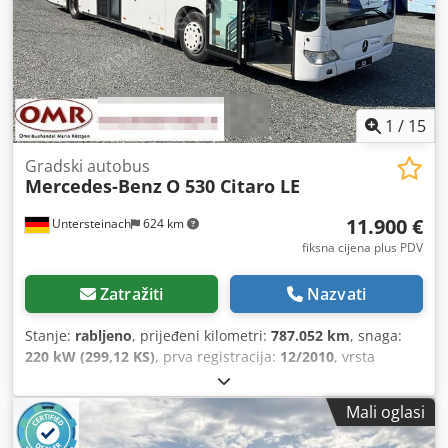
1
/
15
Gradski autobus
Mercedes-Benz
O 530 Citaro LE
11.900 €
Untersteinach
624 km
fiksna cijena plus PDV
Zatražiti
Nazvati
Stanje:
rabljeno
, prijeđeni kilometri:
787.052 km
, snaga:
220 kW (299,12 KS)
, prva registracija:
12/2010
, vrsta
goriva:
dizel
, vrsta prijenosa:
automatski
, emisijska klasa:
Euro 5
, boja:
bijela
, kočnice:
retarder
, ukupna duljina:
Mali oglasi
12.040 mm
, ukupna širina:
3.400 mm
, ukupna visina:
2.550 mm
, Godina proizvodnje:
2010
, Oprema:
ABS,