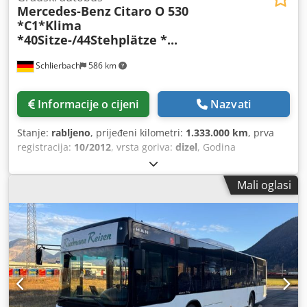
Mercedes-Benz
Citaro O 530
*C1*Klima
*40Sitze-/44Stehplätze *...
Schlierbach
586 km
Informacije o cijeni
Nazvati
Stanje:
rabljeno
, prijeđeni kilometri:
1.333.000 km
, prva
registracija:
10/2012
, vrsta goriva:
dizel
, Godina
proizvodnje:
2012
,
Mali oglasi