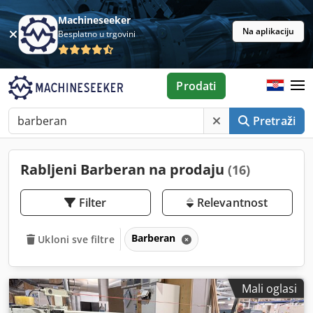
Machineseeker
Na aplikaciju
Besplatno u trgovini
Prodati
Pretraži
Rabljeni Barberan na prodaju
(16)
Filter
Relevantnost
Barberan
Ukloni sve filtre
Mali oglasi