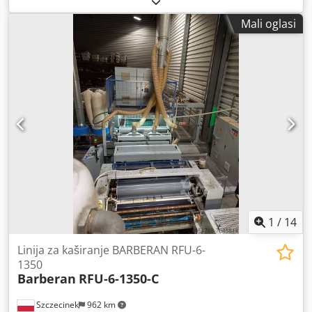
gornji sloj kako bi se sačuvao kemijski integritet preostalog
mm, radna visina: 1200 mm, podešavanje radne visine:
ljepila. • Sustav brtvljenja : Hermetički zatvoren dizajn s
Mali oglasi
+/-20 mm, promjer valjaka za nanošenje, doziranje i
namjenskim brtvama za sprječavanje ulaska zraka/vlage. •
zaglađivanje: 248 mm, snaga grijaćeg uloška: 2x9,6 kW,
Pumpa : Integrirana zupčasta pumpa osigurava konstantan
maks. temperatura valjanja: 165°C, raspon debljine
protok ljepila bez pulsiranja do glave za nanošenje. •
obratka: 6 mm-80 mm, uključujući sustav za taljenje
Funkcija : Održava radnu temperaturu ljepila između
bubnja SM-Klebetechnik GX75. Dokumentacija dostupna.
približno 120–150 °C tijekom prijenosa iz tališta u glavu za
Moguć je pregled na licu mjesta. Dedpfjwg Ez Tex Anmock
rezanje utora. • Duljina : 4,5 metara. • Tehničke značajke :
Unutarnja jezgra izrađena od PTFE-a (teflona), otporna na
visoki tlak i PUR. Uključuje ujednačeni električni grijaći
element za sprječavanje hladnih točaka, visokoučinkovitu
toplinsku izolaciju, integrirani termoelement i kontrolu
temperature putem PLC-a stroja.
1
/
14
Linija za kaširanje BARBERAN RFU-6-
1350
Barberan
RFU-6-1350-C
Szczecinek
962 km