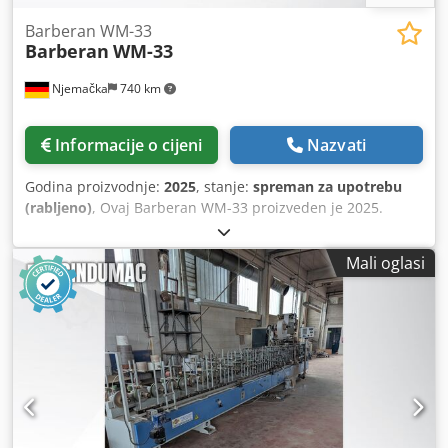
Barberan WM-33
Barberan
WM-33
Njemačka
740 km
Informacije o cijeni
Nazvati
Godina proizvodnje:
2025
, stanje:
spreman za upotrebu
(rabljeno)
, Ovaj Barberan WM-33 proizveden je 2025.
godine. Stroj za omatanje profila dizajniran je za
svestranost, a obrađuje razne materijale, uključujući PVC i
Mali oglasi
aluminij. Podržava širok raspon vrsta folija i koristi PUR
ljepila za vruće taljenje. Ključne značajke uključuju
maksimalnu mehaničku brzinu od 60 m/min, dimenzije
profila do 300 mm širine i 120 mm visine te ukupnu duljinu
stroja od 6000 mm. Kontaktirajte nas za više informacija o
ovom stroju. Dodatna oprema • Krevet stroja, glava s
utorima za mlaznicu, nosači za alate za omatanje •
Kompletan set alata za PVC/aluminijske profile • Sigurnosni
sustav za operatera i upravljački ormar • Set mlaznica za