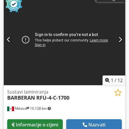
BARBERAN-ECO-1700-H-SI Pozicija 4: Kontinuirana preša
BARBERAN-ECO-1700-H-SI
1
/
12
Sustavi laminiranja
BARBERAN
RFU-4-C-1700
México
10.128 km
Informacije o cijeni
Nazvati