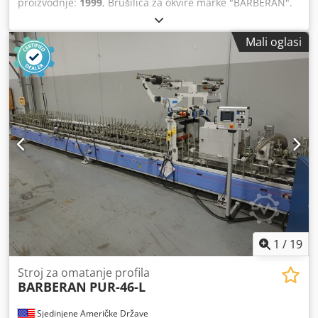
proizvodnje:
1999
, Brušilica za okvire marke "BARBERÁN".
Dcodpfx Ajxcxv Honmek
Mali oglasi
1
/
19
Stroj za omatanje profila
BARBERAN
PUR-46-L
Sjedinjene Američke Države