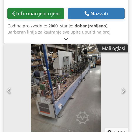
Informacije o cijeni
Nazvati
Godina proizvodnje:
2000
, stanje:
dobar (rabljeno)
,
Barberan linija za kaširanje sve upite uputiti na broj
790800714 linija u neprekidnom radu maksimalna širina
laminacije - 1300 mm min. gr. 3 mm maksimalna debljina
Mali oglasi
40 mm maksimalna duljina elemenata 2800 mm
Dsdpeilqvrjfx Anmock minimalna duljina oko 600 mm
glatka kontrola brzine od stroja za četkanje, maksimalna
brzina 20 m / min. linija uključuje - automatsko učitavanje
Tommassinija (neispravan) - stroj za četkanje gore-dolje -
lampe za grijanje ispred valjaka ljepila gore i dolje -
Aplikator PVC ljepila - lampe za sušenje odozgo prema
dolje - linija čeličnih kalandera za prešanje - uz to linija
ima i kupljen stroj za krunjenje gornje površine (radne) -
može se jednostrano kaširati PP folijama