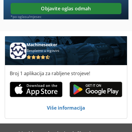
Fabbri Ofen
Objavite oglas odmah
Felder Rl 160
*po oglasu/mjesec
Hammer N4400
Holz-Her Epicon 7235
Machineseeker
Besplatno u trgovini
Panhans
Panhans 1533
Broj 1 aplikacija za rabljene strojeve!
Panhans 680/200
Prodeco
Scheer Hm 16
Više informacija
Scheppach
Scheppach Hm2