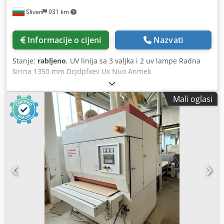
namotava na odvojene zavojne valjke – brz i precizan rad
Sliven
931 km
uz očuvanje jednake kvalitete rezanja na cijeloj duljini role.
Stroj je spreman za rad.
Informacije o cijeni
Nazvati
Stanje:
rabljeno
, UV linija sa 3 valjka i 2 uv lampe Radna
širina 1350 mm Dcjdpfxev Ux Nuo Anmek
Mali oglasi