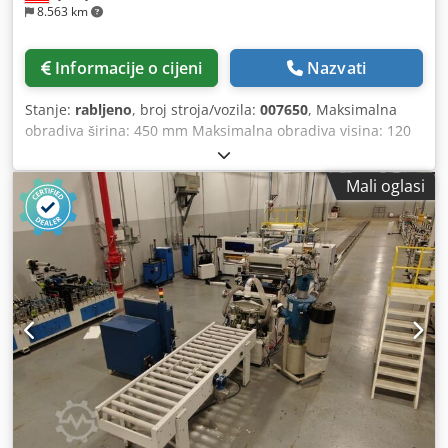
8.563 km
Informacije o cijeni
Nazvati
Stanje:
rabljeno
, broj stroja/vozila:
007650
, Maksimalna
obradiva širina: 450 mm Maksimalna obradiva visina: 120
mm Dodpou Evi Rsfx Anmjck Sustav ljepila: EVA
Mali oglasi