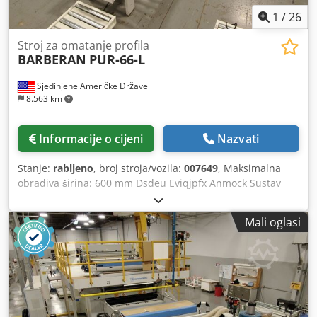
1
/
26
Stroj za omatanje profila
BARBERAN
PUR-66-L
Sjedinjene Američke Države
8.563 km
Informacije o cijeni
Nazvati
Stanje:
rabljeno
, broj stroja/vozila:
007649
, Maksimalna
obradiva širina: 600 mm Dsdeu Eviqjpfx Anmock Sustav
ljepila: EVA
Mali oglasi