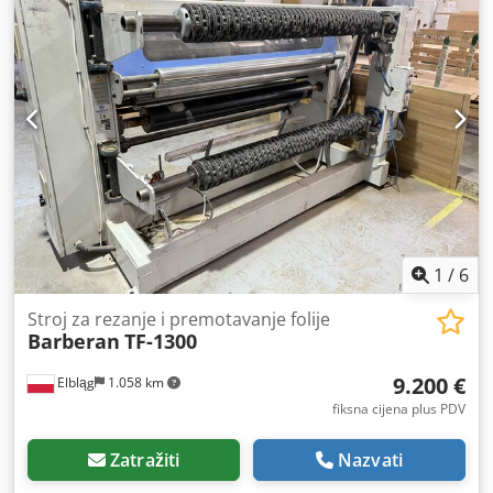
1
/
6
Stroj za rezanje i premotavanje folije
Barberan
TF-1300
9.200 €
Elbląg
1.058 km
fiksna cijena plus PDV
Zatražiti
Nazvati