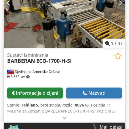
1
/
47
Sustavi laminiranja
BARBERAN
ECO-1700-H-SI
Sjedinjene Američke Države
8.563 km
Informacije o cijeni
Nazvati
Stanje:
rabljeno
, broj stroja/vozila:
007676
, Pozicija 1:
Mašina za četkanje BARBERAN-ECO-1700-H-SI Pozicija 2:
Stroj za nanošenje platna BARBERAN-ECO-1700-H-SI
Djdpfxjwuzzrj Anmjck Pozicija 3: Kontinuirana preša
Mali oglasi