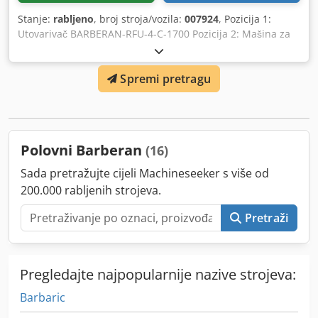
Stanje:
rabljeno
, broj stroja/vozila:
007924
, Pozicija 1:
Utovarivač BARBERAN-RFU-4-C-1700 Pozicija 2: Mašina za
četkanje BARBERAN-RFU-4-C-1700 Pozicija 3: Kalendar
BARBERAN-RFU-4-C-1700 Dodpfxswu Agce Anmeck Pozicija
Spremi pretragu
4: Stroj za nanošenje platna BARBERAN-RFU-4-C-1700
Pozicija 5: Kontinuirana preša BARBERAN-RFU-4-C-1700
Pozicija 6: Istovarivač BARBERAN-RFU-4-C-1700
Polovni Barberan
(16)
Sada pretražujte cijeli Machineseeker s više od
200.000 rabljenih strojeva.
Pretraži
Pregledajte najpopularnije nazive strojeva:
Barbaric