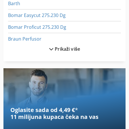
Barth
Bomar Easycut 275.230 Dg
Bomar Proficut 275.230 Dg
Braun Perfusor
Prikaži više
Buerkle
Busellato
Centauro
Cursal Trv 1700
Elcon
Oglasite sada od 4,49 €
*
Ewd
11 milijuna kupaca
čeka na vas
Fabbri F28