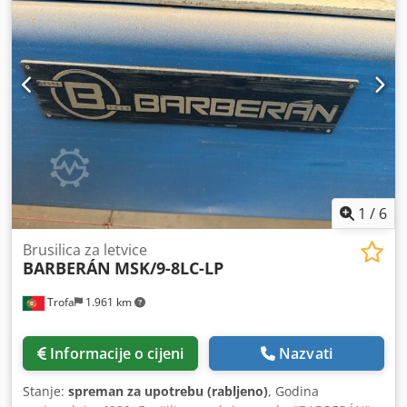
valjak za premazivanje 9. UV 2 tube sušilica 10. Burkle
valjak za premazivanje 11. UV 2 cijevna sušilica
1
/
6
Brusilica za letvice
BARBERÁN
MSK/9-8LC-LP
Trofa
1.961 km
Informacije o cijeni
Nazvati
Stanje:
spreman za upotrebu (rabljeno)
, Godina