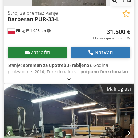
1
/
14
Stroj za premazivanje
Barberan
PUR-33-L
31.500 €
Elbląg
1.058 km
fiksna cijena plus PDV
Zatražiti
Nazvati
Stanje:
spreman za upotrebu (rabljeno)
, Godina
proizvodnje:
2010
, Funkcionalnost:
potpuno funkcionalan
,
ukupna duljina:
9.000 mm
, radna visina:
120 mm
, Na
prodaju: BARBERAN PUR-33-L omotač profila (godina 2010.)
Mali oglasi
– stroj za oblaganje elemenata dekorativnom folijom uz
upotrebu PUR hot-melt ljepila (ljepljenje na vruće). Stroj je
u verziji s jednim dovodnikom folije, automatskim
upravljanjem te dodatno ugrađenim antistatičkim korona
sustavom (smanjenje elektrostatskog naboja – poboljšava
stabilnost folije u radu). Tehničke specifikacije: Model:
BARBERAN PUR-33-L Godina proizvodnje: 2010. Duljina
stroja: cca 9 m Maks. širina elementa: 120 mm Brzina