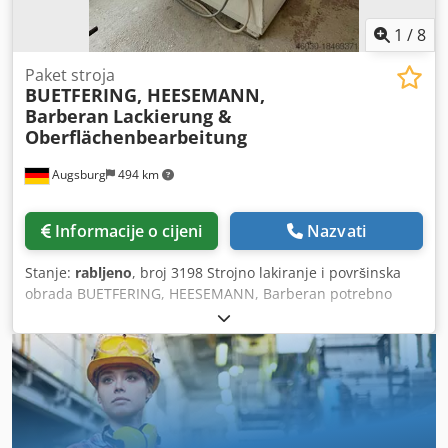
1
/
8
Paket stroja
BUETFERING, HEESEMANN,
Barberan
Lackierung &
Oberflächenbearbeitung
Augsburg
494 km
Informacije o cijeni
Nazvati
Stanje:
rabljeno
, broj 3198 Strojno lakiranje i površinska
obrada BUETFERING, HEESEMANN, Barberan potrebno
Dsdpfxovxryne Anmjck Sastoji se od: - Brusilica sa širokom
trakom BUETFERING Classic 313 - QCE - Valjak za UV lak
Barberan BRB - 1400 - Kanal za sušenje Barberan HOK -
14/2 - Brusilica za boju HEESEMANN FGA 8 - Sustav za
odsisavanje Schuko Vacomat S/N 25/45 Tehnički podaci: -
Brusilica sa širokom trakom BUETFERING Classic 313 - QCE
Korišten, građen 2000. godine širina brušenja 1350 mm