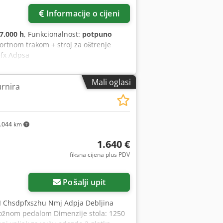
Informacije o cijeni
7.000 h
, Funkcionalnost:
potpuno
ortnom trakom + stroj za oštrenje
efx Adpsa
Mali oglasi
urnira
.044 km
1.640 €
fiksna cijena plus PDV
Pošalji upit
CI Chsdpfxszhu Nmj Adpja Debljina
 nožnom pedalom Dimenzije stola: 1250