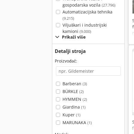
gospodarska vozila
(27.796)
Automatizacijska tehnika
(9.215)
Viljuškari i industrijski
kamioni
(9.000)
Prikaži više
Detalji stroja
Proizvođač:
Barberan
(3)
BÜRKLE
(2)
HYMMEN
(2)
Giardina
(1)
Kuper
(1)
MARUNAKA
(1)