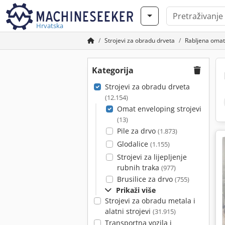
Hrvatska
Strojevi za obradu drveta
Rabljena omat 
Kategorija
Strojevi za obradu drveta
(12.154)
Omat enveloping strojevi
(13)
Pile za drvo
(1.873)
Glodalice
(1.155)
Strojevi za lijepljenje
rubnih traka
(977)
Brusilice za drvo
(755)
Prikaži više
Strojevi za obradu metala i
alatni strojevi
(31.915)
Transportna vozila i