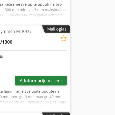
 za kaširanje sve upite uputiti na broj
e - 1300 mm min. gr. 3 mm maksimalna
duljina oko 600 mm glatka kontrola
ključuje - automatsko učitavanje
ijanje ispred valjaka ljepila gore i
Mali oglasi
e Hymmen MTK-U /
e odozgo prema dolje - linija čeličnih
 gornje površine (radne) - može se
/1300
Informacije o cijeni
za laminiranje Sve upite uputite na:
300 mm min. gr. 3 mm max gr. 40 mm
m Codpfx Adjilqwaopjha brzina linije
amjena invertera i pogonskih motora,
četka gore-dolje - žarulje za grijanje