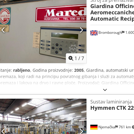
Stroj za premaziva
Giardina Officin
Aeromeccanich
Automatic Recip
Bromborough
1.60
1
/
7
Stanje:
rabljeno
, Godina proizvodnje:
2005
, Giardina, automatski u
premaza, koji radi na principu povratnog gibanja i služi za automa
premaza i lakova na drvo i ravne ploče. Proizvođač: Giardina Offici
Serenza, Italija), a isporučitelj/integrator: Mared (Švedska). Pogod
stolarsku radionicu ili pogon za završnu obradu ploča. Korišteni uređ
Sustav laminiranja
stanju u kojem se nalazi. Mjesto preuzimanja: (CH62 3QD). Moguće 
Hymmen
CTK 22
odgovoran za odspajanje, demontažu, utovar, pričvršćivanje i prij
utovaru na licu mjesta. Cjdpfx Adozlzfpopsha
Njemačka
761 km