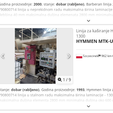
Godina proizvodnje:
2000
, stanje:
dobar (rabljeno)
, Barberan linija
790800714 linija u neprekidnom radu maksimalna širina laminacij
debljina 40 mm maksimalna duljina elemenata 2800 mm minimalna 
brzine od stroja za četkanje, maksimalna brzina 20 m / min. linija u
Tommassinija (neispravan) - stroj za četkanje gore-dolje - lampe za gr
Linija za kaširanj
dolje Cedpfeilqvrjx Adpoha - Aplikator PVC ljepila - lampe za sušenj
1300
kalandera za prešanje - uz to linija ima i kupljen stroj za krunjenje
HYMMEN
MTK-U
jednostrano kaširati PP folijama
Szczecinek
962 km
1
/
9
Stanje:
dobar (rabljeno)
, Godina proizvodnje:
1993
, Hymmen linija 
790800714 linija u stalnom radu maksimalna širina laminacije - 1
maksimalna duljina elementa 2800 mm minimalna duljina oko 600 m
- 21 mb/min konstantno (glatka regulacija brzine, modernizacija, z
novi program i upravljanje) linija uključuje - ručni utovar i istovar - 