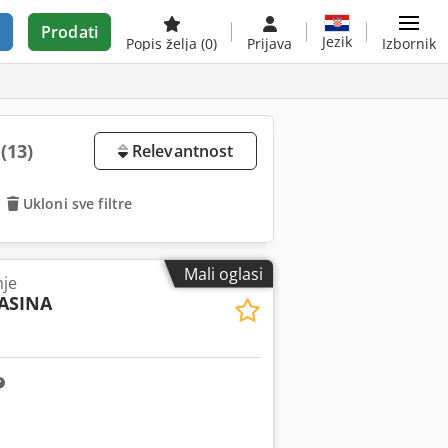
Prodati
Jezik
Popis želja
(0)
Prijava
Izbornik
u
(13)
Relevantnost
Ukloni sve filtre
Mali oglasi
nje
ASINA
Zatražite više slika