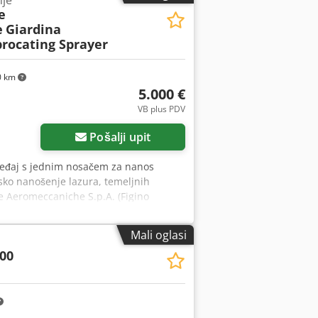
nje
e
e
Giardina
rocating Sprayer
0 km
5.000 €
VB plus PDV
Pošalji upit
ređaj s jednim nosačem za nanos
tsko nanošenje lazura, temeljnih
ne Aeromeccaniche S.p.A. (Figino
an za radionicu za obradu drva,
aj, bivši proizvodni stroj. Prodaje se u
Mali oglasi
preuzimanje na licu mjesta – kupac je
00
evoz. Po dogovoru je moguća pomoć pri