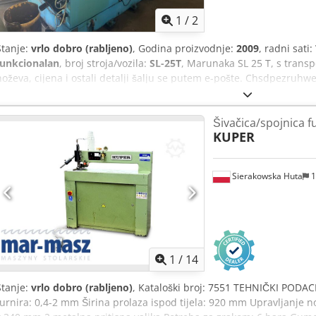
1
/
2
Stanje:
vrlo dobro (rabljeno)
, Godina proizvodnje:
2009
, radni sati:
funkcionalan
, broj stroja/vozila:
SL-25T
, Marunaka SL 25 T, s transp
noževa, cijena i ostali detalji šalju se putem e-pošte. Chsdpezruhw
Šivačica/spojnica f
KUPER
Sierakowska Huta
1
1
/
14
Stanje:
vrlo dobro (rabljeno)
, Kataloški broj: 7551 TEHNIČKI PODA
furnira: 0,4-2 mm Širina prolaza ispod tijela: 920 mm Upravljanje