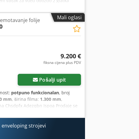
ni valjak za vuču odozdo 2 glatka
0 x 1500 mm Težina: 205 kg –
 stanje – Korištena spajalica Neto
Mali oglasi
remotavanje folije
se mogu mijenjati s većim kolebanjima)
0
9.200 €
fiksna cijena plus PDV
Pošalji upit
lnost:
potpuno funkcionalan
, broj
00 mm
, širina filma:
1.300 mm
,
dina Chsdpfx Adezqbn Ispoa Prodaje se
2009. godina proizvodnje, u vrlo
nje materijala u rolama na uže trake:
 tvrtke koje se bave oblaganjem,
enveloping strojevi
odina proizvodnje: 2009. Maksimalna
ati rolu do 1400 mm) Maksimalna