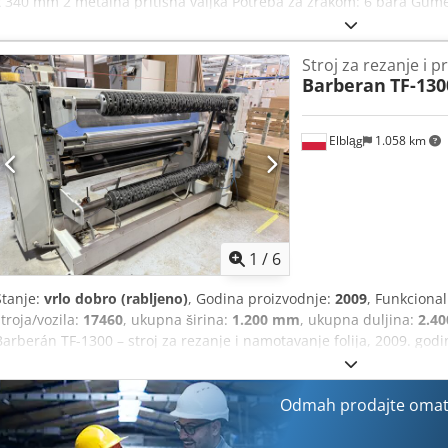
x 340 mm 2 metalna pritisna valjka Potreba za zrakom: 6 bara Gume
metalna pogonska valjka Motor: 0,55 kW Dimenzije D/Š/V: 1400 x 55
Njemačka proizvodnja – Nefarbano – DTR dokumentacija – Vrlo dobro
Stroj za rezanje i p
cijena: 6.900 PLN Neto cijena: 1.640 EUR po tečaju 4,2 EUR (Cijene 
Barberan
TF-130
Elbląg
1.058 km
1
/
6
Stanje:
vrlo dobro (rabljeno)
, Godina proizvodnje:
2009
, Funkciona
stroja/vozila:
17460
, ukupna širina:
1.200 mm
, ukupna duljina:
2.4
Barberán TF-1300 – stroj za rezanje i namotavanje folija, 2009. go
profesionalni stroj španjolske marke Barberán S.A., model TF-1300, 
dobrom tehničkom stanju. Stroj je namijenjen za rezanje i namotava
PVC folije, folije Finish, papira, melamina i laminata. Pogodan je za
Odmah prodajte omat 
laminiranjem i proizvodnjom ambalaže. Tehničke karakteristike: G
širina ulazne role: 1300 mm (uz blago „napinjanje” moguće je učit