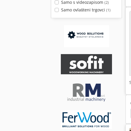
Samo s videozapisom
(2)
Samo ovlašteni trgovci
(1)
Stroj Za Rezanje
Laminiranje
Melamin