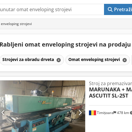
Pretraži
enveloping strojevi
Rabljeni omat enveloping strojevi na prodaj
Strojevi za obradu drveta
Omat enveloping strojevi
Stroj za premaziva
MARUNAKA + M
ASCUTIT
SL-25T
Timișoara
478 km