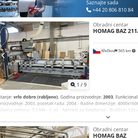
Saznajte sada
+44 20 806 810 84
Obradni centar
HOMAG
BAZ 211
Křečkov
565 km
1
/
9
Stanje:
vrlo dobro (rabljeno)
, Godina proizvodnje:
2003
, Funkciona
proizvodnje: 2003, početak rada: 2004 - Radne dimenzije: 4000x16
Glavna vretena: 7,5 kW - C-os - Agregat za lijepljenje - Bušilice: 12
čašica - Magazin alata: 12 mjesta
Obradni centar
HOMAG
BAZ