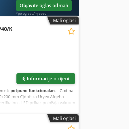
Objavite oglas odmah
*po oglasu/mjesec
Mali oglasi
/40/K
Informacije o cijeni
lnost:
potpuno funkcionalan
, - Godina
00x200 mm Cjdpfsza Uryex Afqeha -
x vertikalno - LED prikaz položaja vakuum
Mali oglasi