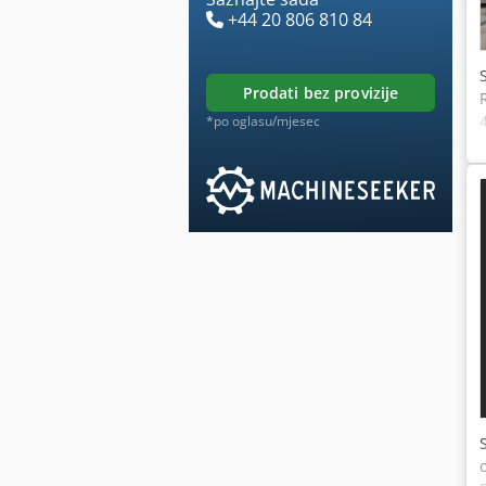
+44 20 806 810 84
prodati bez provizije
*po oglasu/mjesec