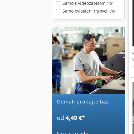
Samo s videozapisom
(18)
Samo ovlašteni trgovci
(79)
Odmah prodajte baz
od
4,49 €
*
Saznajte sada