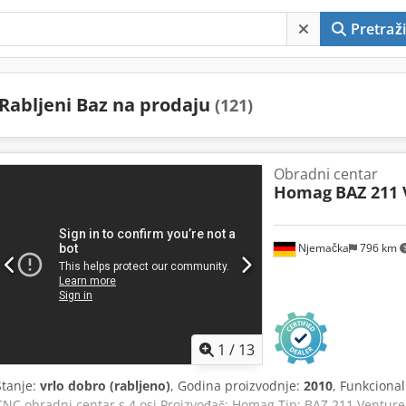
Pretraži
Rabljeni Baz na prodaju
(121)
Obradni centar
Homag
BAZ 211 
Njemačka
796 km
1
/
13
Stanje:
vrlo dobro (rabljeno)
, Godina proizvodnje:
2010
, Funkciona
CNC obradni centar s 4 osi Proizvođač: Homag Tip: BAZ 211 Venture