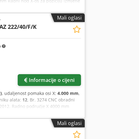
mm Radni hod X-os za poziciju izmjene
25 Udaljenost nosa vretena do stola:
odešavanje Posmak: 0 do 10.000
Mali oglasi
r
: maks. 120 mm Promjer alata: maks.
AZ 222/40/F/K
 izmjene alata: cca 10 sekundi Pogon
mrežu: 400 V, 50 Hz, 7,5 kW CNC
P06+HF01 - Sučelja: LAN, USB i CF-
m
ikalno vreteno s visokofrekventnim
- Mjenjač alata s 13 pozicija -
kliznim vratima - Centralno podmazivanje
mplet steznih čahura Transportne
bro stanje – kao novo Stroj dolazi iz
Informacije o cijeni
)
, udaljenost pomaka osi X:
4.000 mm
,
niku alata:
12
, Br. 3274 CNC obradni
 2012. Radno područje X 4000 mm
etena Glavni motor 7,5 kW Maksimalni
za izmjenu alata 17 vertikalnih bušaćih
Mali oglasi
šaća vretena u Y smjeru Pila za usjek,
ni stol, 6 konzola Vakuum pumpa
 Sindelfingen, bez demontaže,