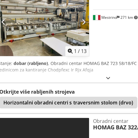
Mestrino
271 km
1
/
13
Stanje:
dobar (rabljeno)
, Obradni centar HOMAG BAZ 723 58/18/FC 4
jedinicom za kantiranje Chodpfexc Ir Rjx Afqja
Otkrijte više rabljenih strojeva
Horizontalni obradni centri s traversnim stolom (drvo)
Obradni centar
HOMAG
BAZ 322