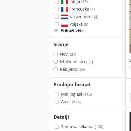
Italija
(15)
Francuska
(4)
Nizozemska
(4)
Poljska
(3)
Prikaži više
Stanje
Novi
(21)
Izložbeni stroj
(1)
Rabljeno
(99)
Prodajni format
Mali oglasi
(115)
Vmx
Hurco
Haas
Hurco Vmx 30
Aukcije
(6)
Detalji
Samo sa slikama
(120)