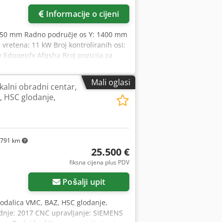
Informacije o cijeni
3050 mm Radno područje os Y: 1400 mm
retena: 11 kW Broj kontroliranih osi:
 Edqqepfx Afqsha Broj pozicija za
Mali oglasi
kalni obradni centar,
, HSC glodanje,
791 km
25.500 €
fiksna cijena plus PDV
Pošalji upit
glodalica VMC, BAZ, HSC glodanje,
odnje: 2017 CNC upravljanje: SIEMENS