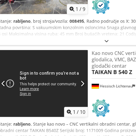
1
/
9
Stanje:
rabljeno
, broj stroja/vozila:
008495
, Radno područje os X: 
Radna površina: S vakuumskim konzolnim osloncima Snaga glavnog v
4 osi Maksimalna visina ruba: 45 mm Broj bušaćih vretena: 21 Codjy
alate: 12
Kao novo CNC verti
glodalica, VMC, BAZ
glodački centar
TAIKAN
B 540 Z
Hessisch Lichtenau
1
/
10
Stanje:
rabljeno
, Stanje kao novo – CNC vertikalni obradni centar, 
obradni centar TAIKAN B540Z Serijski broj: 1171009 Godina proizv