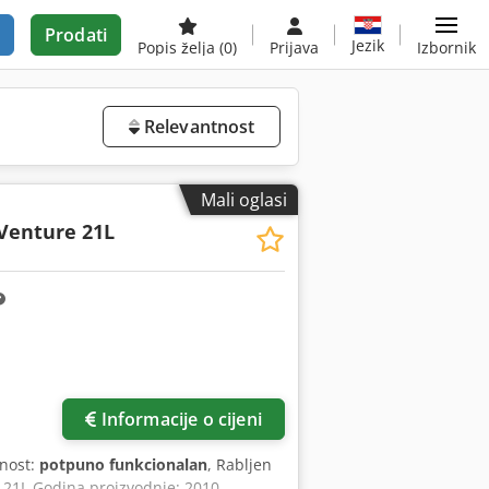
Prodati
Jezik
Popis želja
(0)
Prijava
Izbornik
Relevantnost
Mali oglasi
Venture 21L
Informacije o cijeni
lnost:
potpuno funkcionalan
, Rabljen
 21L Godina proizvodnje: 2010