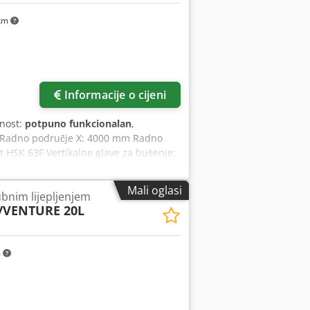
km
Informacije o cijeni
lnost:
potpuno funkcionalan
,
) Radno područje X: 4000 mm Radno
 HSK 63F Vertikalne glave za bušenje:
 za glodanje i kraćenje 360° jedinica
ivanje/struganje Dvostruko skladište za
Mali oglasi
bnim lijepljenjem
5 Radni stol s 8 greda i vakuum usisnim
/VENTURE 20L
ansportna traka za strugotine
obrezivača, bušenje s 4 horizontalna
vrsnom stanju Dostupan odmah
m