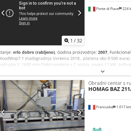
Ponte di Piave
224 
1
/
32
Stanje:
vrlo dobro (rabljeno)
, Godina proizvodnje:
2007
, Funkciona
WoodWop7.1 (nadogradnja izvršena 2018., plaćena oko 9.500 eura
područje Y: 1600 mm Elektrovreteno s C osima, snaga 11 kW, prihvat
17 Glava za horizontalno bušenje s križnim rasporedom + pila Grupa
za lijepljenje Chedpfx Afoyprr Njqea Kombinirana jedinica za obrez
Obradni centar s ru
trake Kružni magacin s 12 pozicija Upravljanje: Power Control PC 8
HOMAG
BAZ 211
čašicama Elmo Rietschle vakuumska pumpa Sigurnosne prostirke Tr
Uključeno 4 agregata (krajna pila, obrezivač, kombinacija strugača/
izlaza) i vakuumske čašice. Samo oko 4.100 radnih sati. Stroj u iz
Francuska
1.017 k