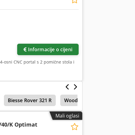
Informacije o cijeni
-osni CNC portal s 2 pomične stola i
Biesse Rover 321 R
Woodwop
Maka Masterw
Mali oglasi
/40/K Optimat