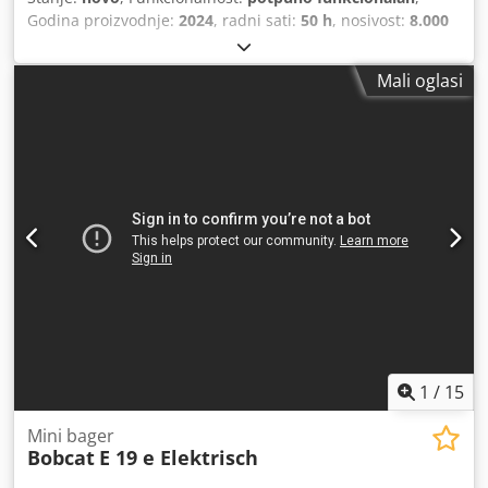
Godina proizvodnje:
2024
, radni sati:
50 h
, nosivost:
8.000
kg
, visina podizanja:
4.800 mm
, slobodno dizanje:
1.570
mm
, vrsta goriva:
dizel
, vrsta jarbola:
triplex
, građevinska
Mali oglasi
visina:
2.780 mm
, snaga:
59 kW (80,22 KS)
, širina nosača
vilica:
2.240 mm
, duljina vilica:
2.400 mm
, masa praznog
vozila:
12.406 kg
, vrsta pogona:
Diesel
, Diesel viličari
Centar opterećenja: 600 Širina vilice: 180 mm Debljina
vilice: 75 mm ISO klasa: Terminal West Vrsta jarbola:
Trostruki Prijenos: pretvarač Brzinska klasa: 20 Stanje: Nov
uređaj Tehničko stanje: Novo Vrsta prednjih guma:
Superelastic Prednje gume Stanje: Nove Vrsta stražnjih
guma: Superelastic Stražnje gume Stanje: Nove bočni
mjenjač, pozicioner vilice, Cjdsxr R Efepfx Abweha 3. ventil,
4. ventil, stražnje radno svjetlo, prednje radno svjetlo,
grijač, puna kabina, potpuno slobodno podizanje, CE
certifikat, unutarnji retrovizor, vanjski retrovizor, rotirajući
far, sjedalo, Prednja i stražnja kamera
1
/
15
Mini bager
Bobcat
E 19 e Elektrisch