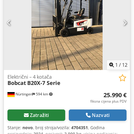
1
/
12
Električni – 4 kotača
Bobcat
B20X-7 Serie
25.990 €
Nürtingen
594 km
fiksna cijena plus PDV
Zatražiti
Nazvati
Stanje:
novo
, broj stroja/vozila:
4704351
, Godina
proizvodnje:
2024
, nosivost:
2.000 kg
, visina podizanja: