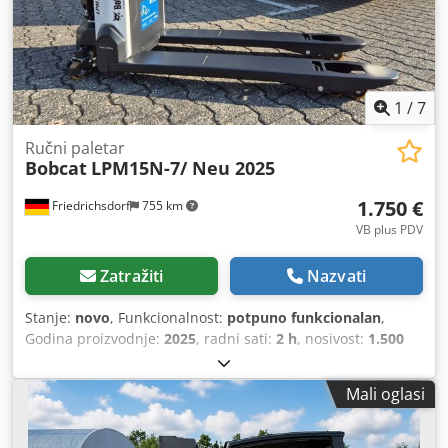
1
/
7
Ručni paletar
Bobcat
LPM15N-7/ Neu 2025
1.750 €
Friedrichsdorf
755 km
VB plus PDV
Zatražiti
Nazvati
Stanje:
novo
, Funkcionalnost:
potpuno funkcionalan
,
Godina proizvodnje:
2025
, radni sati:
2 h
, nosivost:
1.500
kg
, visina podizanja:
115 mm
, vrsta goriva:
električni
,
građevinska visina:
1.160 mm
, duljina vilica:
1.150 mm
,
Mali oglasi
masa praznog vozila:
123 kg
, ukupna duljina:
1.530 mm
,
vrsta pogona:
Elektro
, širina konstrukcije:
540 mm
, Viličar
s niskim podizanjem Težina tereta: 600 kg Širina vilice: 160