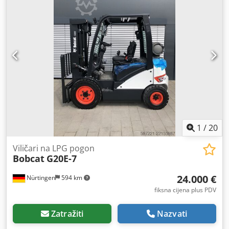
24 V, 60 Ah Chsdeykc Rropfx Abwsa
1
/
20
Viličari na LPG pogon
Bobcat
G20E-7
24.000 €
Nürtingen
594 km
fiksna cijena plus PDV
Zatražiti
Nazvati