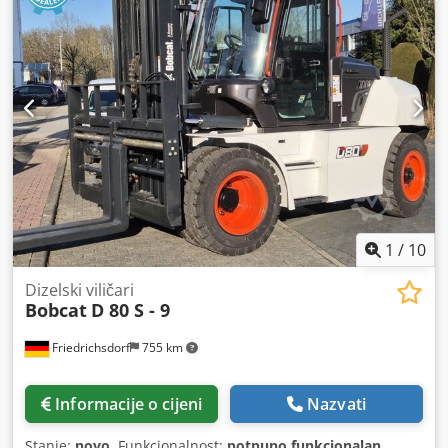
1
/
10
Dizelski viličari
Bobcat
D 80 S - 9
Friedrichsdorf
755 km
Informacije o cijeni
Nazvati
Stanje:
novo
, Funkcionalnost:
potpuno funkcionalan
,