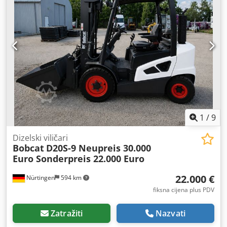
mm Debljina vilice: 47 mm Stanje: Novo Tehničko stanje:
Novo Chsdezrildjpfx Abwsa Prednje gume, tip: Vulkollan
Stanje prednjih guma: 80 - 100% Stražnje gume, tip:
Vulkollan Stanje stražnjih guma: 60 - 80% Napon baterije:
24 V Kapacitet baterije: 20 Ah Tip baterije: Litij-ionska
Godina proizvodnje baterije: 2024 Stanje baterije: 80 -
100% CE certifikat, Litij-ionska baterija, ne zahtijeva
održavanje, 24 V
1
/
9
Dizelski viličari
Bobcat
D20S-9 Neupreis 30.000
Euro Sonderpreis 22.000 Euro
22.000 €
Nürtingen
594 km
fiksna cijena plus PDV
Zatražiti
Nazvati