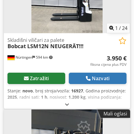
1
/
24
Skladišni viličari za palete
Bobcat
LSM12N NEUGERÄT!!!
3.950 €
Nürtingen
594 km
fiksna cijena plus PDV
Zatražiti
Nazvati
Stanje:
novo
, broj stroja/vozila:
16927
, Godina proizvodnje:
2025
, radni sati:
1 h
, nosivost:
1.200 kg
, visina podizanja:
3.620 mm
, težište tereta:
600 mm
, vrsta goriva:
električni
,
vrsta jarbola:
simpleks
, građevinska visina:
2.280 mm
,
Mali oglasi
napon baterije:
24 V
, duljina vilica:
1.150 mm
, ukupna
masa:
576 kg
, 5108763 Serijski broj: OBWNL-003130
Codpfx Ajyv S Rmobweha Podaci o bateriji: 24 V, 60 Ah