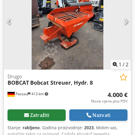
1
/
2
Drugo
BOBCAT
Bobcat Streuer, Hydr. 8
4.000 €
Passau
413 km
fiksna cijena plus PDV
Zatražiti
Nazvati
Stanje:
rabljeno
, Godina proizvodnje:
2023
, Molim vas,
pošaljite tekst za prijevod. Csdpfx Abozkzf Heweha