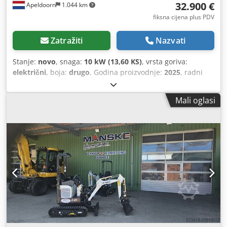
32.900 €
Apeldoorn
1.044 km
fiksna cijena plus PDV
Zatražiti
Nazvati
Stanje:
novo
, snaga:
10 kW (13,60 KS)
, vrsta goriva:
električni
, boja:
drugo
, Godina proizvodnje:
2025
, radni
sati:
1 h
, Pogon: gusjenica Vlastita masa: 1.910 kg
Dimenzije (D x Š x V): 381 x 98 x 230 cm CE oznaka: da Opće
Mali oglasi
stanje: vrlo dobro Tehničko stanje: vrlo dobro Vizualno
stanje: vrlo dobro = Dodatne opcije i oprema = Chsdpfx
Abjznrnmowea - Funkcija čekića/sortiranja - Rotacijska
funkcija = Napomene = Općenito Zemlja proizvodnje:
Češka Stanje CE tip: CE 2 dodatne hidraulične funkcije za
grabilicu za rušenje/sortiranje, set zaštite cilindara,
izvlačivo podvozje