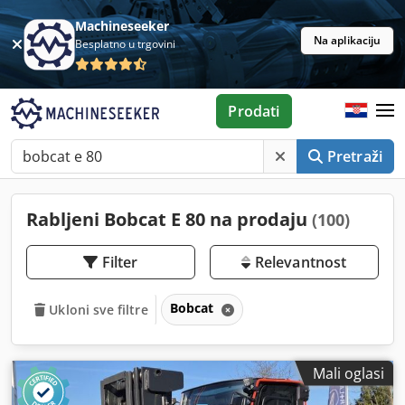
Machineseeker
Na aplikaciju
Besplatno u trgovini
Prodati
Pretraži
Rabljeni Bobcat E 80 na prodaju
(100)
Filter
Relevantnost
Bobcat
Ukloni sve filtre
Mali oglasi