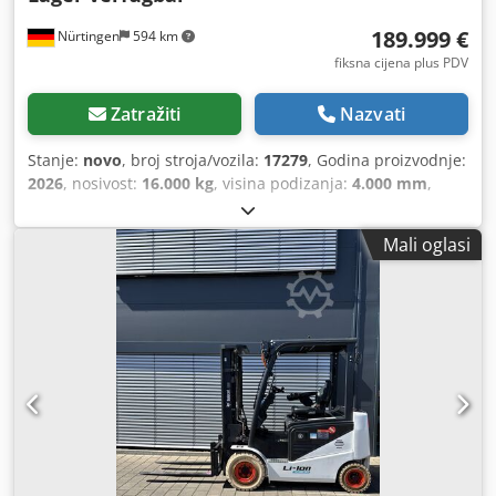
189.999 €
Nürtingen
594 km
fiksna cijena plus PDV
Zatražiti
Nazvati
Stanje:
novo
, broj stroja/vozila:
17279
, Godina proizvodnje:
2026
, nosivost:
16.000 kg
, visina podizanja:
4.000 mm
,
slobodno dizanje:
1.480 mm
, težište tereta:
600 mm
, vrsta
goriva:
dizel
, vrsta jarbola:
triplex
, građevinska visina:
Mali oglasi
3.030 mm
, duljina vilica:
2.400 mm
, veličina prednje
gume:
12.00-20 100%
, veličina stražnje gume:
12.00-20
100%
, ukupna masa:
19.300 kg
, Oprema:
kabina
, 5218640
Chedpfszp T Auox Abwoa Serijski broj: FDC0H-5107-00494