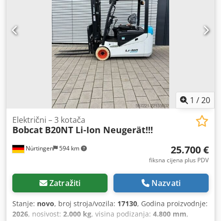
Cedpfx Absy Hau Ijwjha Podaci o bateriji: 48 V, 600 Ah,
litijska
1
/
20
Električni – 3 kotača
Bobcat
B20NT Li-Ion Neugerät!!!
25.700 €
Nürtingen
594 km
fiksna cijena plus PDV
Zatražiti
Nazvati
Stanje:
novo
, broj stroja/vozila:
17130
, Godina proizvodnje:
2026
, nosivost:
2.000 kg
, visina podizanja:
4.800 mm
,