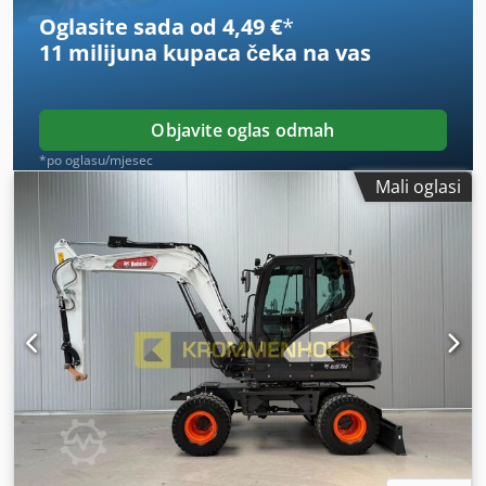
mogući!
Oglasite sada od 4,49 €
*
11 milijuna kupaca
čeka na vas
Objavite oglas odmah
*po oglasu/mjesec
Mali oglasi