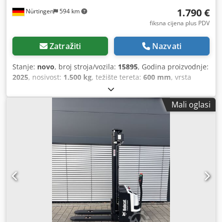
1.790 €
Nürtingen
594 km
fiksna cijena plus PDV
Zatražiti
Nazvati
Stanje:
novo
, broj stroja/vozila:
15895
, Godina proizvodnje:
2025
, nosivost:
1.500 kg
, težište tereta:
600 mm
, vrsta
goriva:
električni
, vrsta jarbola:
drugo
, građevinska visina:
700 mm
, duljina vilica:
1.150 mm
, veličina prednje gume:
,
Mali oglasi
veličina stražnje gume:
, ukupna masa:
150 kg
, vrsta
motora: Električni, proizvođač: Bobcat Cjdpfsw R A Dljx
Abwsha