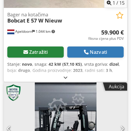
1
/
15
Bager na kotačima
Bobcat
E 57 W Nieuw
59.900 €
Apeldoorn
1.044 km
fiksna cijena plus PDV
Zatražiti
Nazvati
Stanje:
novo
, snaga:
42 kW (57,10 KS)
, vrsta goriva:
dizel
,
boja:
drugo
, Godina proizvodnje:
2023
, radni sati:
3 h
,
Oprema:
klima uređaj
, Pogonski sustav: Radijalni
Sopstvena težina: 6.171 kg Dimenzije (D x Š x V): 612 x 192
Aukcija
x 295 cm Vrsta motora: Bobcat DM02VB Maksimalni doseg:
640 cm CE oznaka: da Opće stanje: vrlo dobro Csdpfezl S N
Sox Abwjha Tehničko stanje: vrlo dobro Vizualno stanje:
vrlo dobro = Dodatne mogućnosti i pribor = - Radna svjetla
- Ventilator - Funkcija čekića/sortiranja - Radio s
Bluetoothom - Funkcija rotacije - Pomakna lopata - Grijanje
sjedala - Dvije brzine = Napomene = Pogonski sklop Razina