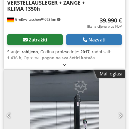
VERSTELLAUSLEGER + ZANGE +
KLIMA 1350h
39.990 €
Großweitzschen
693 km
fiksna cijena plus PDV
Zatražiti
Nazvati
Stanje:
rabljeno
, Godina proizvodnje:
2017
, radni sati:
1.436 h
, Oprema:
pogon na sva četiri kotača
,
Mali oglasi