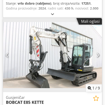
Stanje:
vrlo dobro (rabljeno)
, broj stroja/vozila:
17251
,
Godina proizvodnje:
2024
, radni sati:
430 h
, nosivost:
2.000
kg
, visina podizanja:
4.730 mm
, slobodno dizanje:
1.470
mm
, težište tereta:
500 mm
, vrsta goriva:
dizel
, vrsta
Mali oglasi
jarbola:
triplex
, građevinska visina:
2.190 mm
, duljina
vilica:
1.050 mm
, veličina prednje gume:
7.00-15 5.50
,
veličina stražnje gume:
6.50-10
, ukupna masa:
4.053 kg
,
5215420 Cjdpezr Db Hefx Abwsha Serijski broj: FDA2A-
5052-00236
1
/
9
Gusjeničar
BOBCAT
E85 KETTE