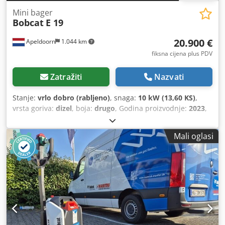
Mini bager
Bobcat
E 19
20.900 €
Apeldoorn
1.044 km
fiksna cijena plus PDV
Zatražiti
Nazvati
Stanje:
vrlo dobro (rabljeno)
, snaga:
10 kW (13,60 KS)
,
vrsta goriva:
dizel
, boja:
drugo
, Godina proizvodnje:
2023
,
radni sati:
256 h
, Godina proizvodnje: 2023 Pogon:
Gusjenica Masa praznog vozila: 1.768 kg Dimenzije (D x Š x
Mali oglasi
V): 381 x 98 x 229 cm Tip motora: Kubota D722-EF11 Sustav
za brzu izmjenu: Da Tehničko stanje: Vrlo dobro Vizualno
stanje: Vrlo dobro = Dodatne opcije i oprema = - Radna
svjetla - Ventilator - Gumene gusjenice - Funkcija
čekića/razvrstavanja - Ralica - Brza izmjena = Napomene =
Pogonski sklop Razina / Faza: Stage IV / Tier IV final
Lehnhoff MS01 sustav brze izmjene s 1 žlicom, proširivim
podvozjem, dugim krakom Chsdpfxjy Rfw Ne Abwoa