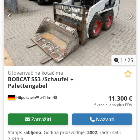
1
/
25
Utovarivač na kotačima
BOBCAT
553 /Schaufel +
Palettengabel
11.300 €
Hilpoltstein
541 km
fiksna cijena plus PDV
Zatražiti
Nazvati
Stanje:
rabljeno
, Godina proizvodnje:
2002
, radni sati:
2.619 h
,