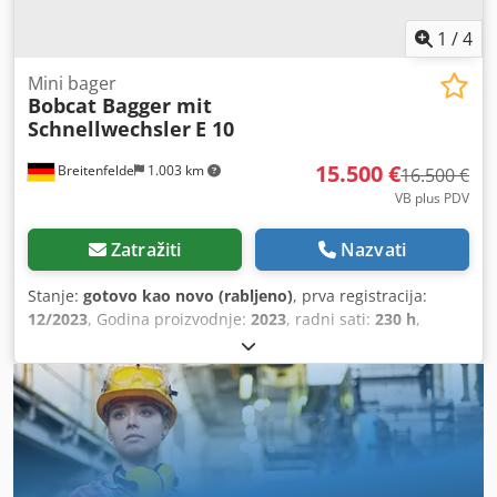
1
/
4
Mini bager
Bobcat Bagger mit
Schnellwechsler
E 10
15.500 €
Breitenfelde
1.003 km
16.500 €
VB plus PDV
Zatražiti
Nazvati
Stanje:
gotovo kao novo (rabljeno)
, prva registracija:
12/2023
, Godina proizvodnje:
2023
, radni sati:
230 h
,
Hidraulički hladnjak ulja Zaštita crijeva visokih performansi
LED svjetlo na grani Brzomjenjač MS01 Serijska oprema
stroja Širina: 710 mm / 1.100 mm izvučeno 180 mm
gumene gusjenice Chedpex Tn Upefx Abwsa Dvostruko
djelujuća dodatna hidraulika Dvije brzine vožnje CE
certifikat Ova ponuda nije obvezujuća, bez jamstva za
detalje opreme. Pogreške, izmjene i međuprodaja su