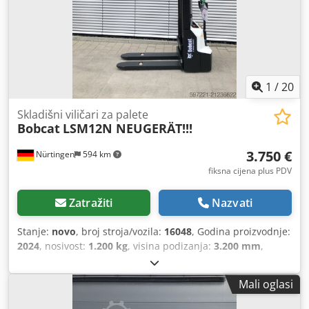
1
/
20
Skladišni viličari za palete
Bobcat
LSM12N NEUGERÄT!!!
3.750 €
Nürtingen
594 km
fiksna cijena plus PDV
Zatražiti
Nazvati
Stanje:
novo
, broj stroja/vozila:
16048
, Godina proizvodnje:
2024
, nosivost:
1.200 kg
, visina podizanja:
3.200 mm
,
težište tereta:
600 mm
, vrsta goriva:
električni
, vrsta
jarbola:
simpleks
, građevinska visina:
2.080 mm
, napon
Mali oglasi
baterije:
24 V
, duljina vilica:
1.150 mm
, ukupna masa:
576
kg
, 5076939 Serijski broj: OBWNL-002740 Podaci o bateriji: