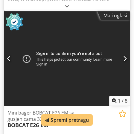
Mali oglasi
1
/
8
Mini bager BOBCAT E26 EM sa
gusjenicama 320mm
Spremi pretragu
BOBCAT
E26 EM