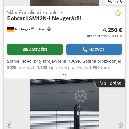
1
/
6
Skladišni viličari za palete
Bobcat
LSM12N-i Neugerät!!!
4.250 €
Nürtingen
594 km
fiksna cijena plus PDV
Zatražiti
Nazvati
Stanje:
novo
, broj stroja/vozila:
17095
, Godina proizvodnje:
2025
, nosivost:
1.200 kg
, visina podizanja:
2.900 mm
,
težište tereta:
600 mm
, vrsta goriva:
električni
, vrsta
jarbola:
simpleks
, građevinska visina:
1.970 mm
, napon
Mali oglasi
baterije:
24 V
, duljina vilica:
1.150 mm
, ukupna masa:
665
kg
, 5180321 Serijski broj: OBWNR-000081 Podaci o bateriji:
24 V, 60 Ah Chedpozfd Dbofx Abwja