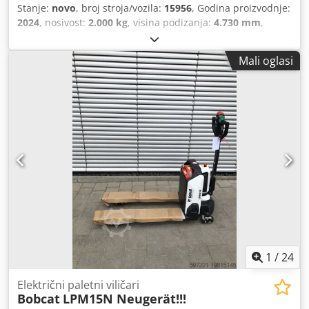
Stanje:
novo
, broj stroja/vozila:
15956
, Godina proizvodnje:
2024
, nosivost:
2.000 kg
, visina podizanja:
4.730 mm
,
slobodno dizanje:
1.500 mm
, težište tereta:
500 mm
, vrsta
goriva:
električni
, vrsta jarbola:
triplex
, građevinska visina:
Mali oglasi
2.200 mm
, duljina vilica:
1.200 mm
, vrsta motora:
Električni, proizvođač: Bobcat Cedpfxozff Axj Abweha
1
/
24
Električni paletni viličari
Bobcat
LPM15N Neugerät!!!