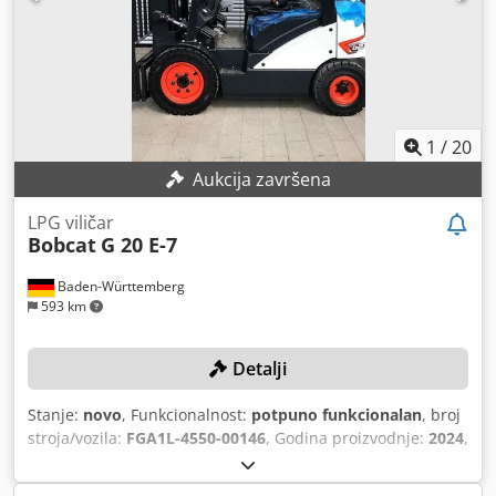
emisije: Stage V / Tier IV final Općenito Zemlja proizvodnje:
Južna Koreja
1
/
20
Aukcija završena
LPG viličar
Bobcat
G 20 E-7
Baden-Württemberg
593 km
Detalji
Stanje:
novo
, Funkcionalnost:
potpuno funkcionalan
, broj
stroja/vozila:
FGA1L-4550-00146
, Godina proizvodnje:
2024
,
nosivost:
2.000 kg
, visina podizanja:
4.730 mm
, slobodno
dizanje:
1.475 mm
, vrsta goriva:
plin
, duljina vilica:
1.200