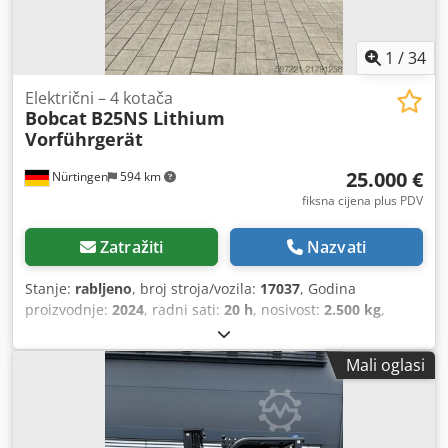
1
/
34
Električni – 4 kotača
Bobcat
B25NS Lithium
Vorführgerät
25.000 €
Nürtingen
594 km
fiksna cijena plus PDV
Zatražiti
Nazvati
Stanje:
rabljeno
, broj stroja/vozila:
17037
, Godina
proizvodnje:
2024
, radni sati:
20 h
, nosivost:
2.500 kg
,
visina podizanja:
4.710 mm
, slobodno dizanje:
1.700 mm
,
težište tereta:
500 mm
, vrsta goriva:
električni
, vrsta
Mali oglasi
jarbola:
triplex
, građevinska visina:
2.180 mm
, napon
baterije:
48 V
, duljina vilica:
1.200 mm
, veličina prednje
gume:
23X9-10
, veličina stražnje gume:
18X7-8
, ukupna
masa:
3.552 kg
, 5141046 Serijski broj: FBA47-4880-01823