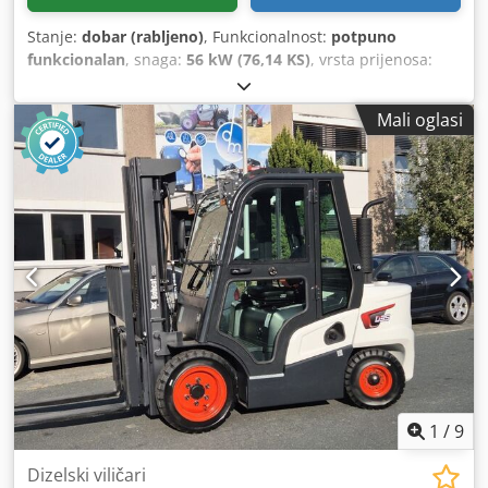
Stanje:
dobar (rabljeno)
, Funkcionalnost:
potpuno
funkcionalan
, snaga:
56 kW (76,14 KS)
, vrsta prijenosa:
hidrostat
, vrsta goriva:
dizel
, dizalna snaga:
2.200 kg/m
,
Godina proizvodnje:
2008
, radni sati:
4.871 h
, Oprema:
Mali oglasi
kabina, vilice za palete
, Teleskopski utovarivač BOBCAT
T2250 Godina proizvodnje: 2008. Prema brojaču: 4.871
radni sat Nosivost: 2,2 tone Visina podizanja: 5 metara
Snaga: 56 kW 2 stupnja hidrostatike Visina: samo 198 cm
Širina: samo 190 cm - uključujući vilicu - mehanički brzi
sustav za izmjenu priključaka Crodpfxezr En Io Aqlof -
dodatni krug do nosača vilice - pogon na sva četiri kotača -
3 načina upravljanja - upravljanje pomoću džojstika -
kamera za vožnju unatrag - kabina s grijanjem - sustav
osvjetljenja sa žmigavcima - odmah spreman za upotrebu -
dobra guma - uključujući odobrenje za cestovnu upotrebu
(Nizozemska) Prodajna cijena: 21.900,00 € (neto) Moguća je
i povoljna dostava! Uz doplatu, moguće i s novom lopatom
ili novom radnom košarom!
1
/
9
Dizelski viličari