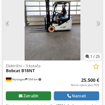
100%
, ukupna masa:
19.300 kg
, Oprema:
kabina
, 5218640
Csdpfxozp T Auo Aqljrf Serijski broj: FDC0H-5107-00494
1
/
25
Električni – 3 kotača
Bobcat
B18NT
25.500 €
Nürtingen
594 km
fiksna cijena plus PDV
Zatražiti
Nazvati