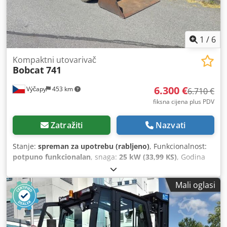
1
/
6
Kompaktni utovarivač
Bobcat
741
6.300 €
Výčapy
453 km
6.710 €
fiksna cijena plus PDV
Zatražiti
Nazvati
Stanje:
spreman za upotrebu (rabljeno)
, Funkcionalnost:
potpuno funkcionalan
, snaga:
25 kW (33,99 KS)
, Godina
proizvodnje:
1990
, radni sati:
5.700 h
, Bobcat 741 s Deutz
motorom 29,5 KS 5700 radnih sati, godina proizvodnje oko
Mali oglasi
1990. Kanta Cjdpoy Skqwefx Aqlsrf