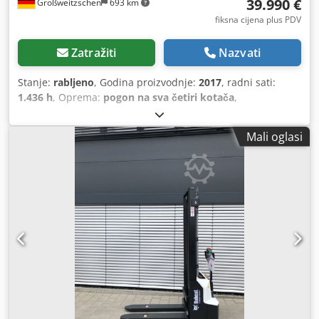
39.990 €
Großweitzschen
693 km
fiksna cijena plus PDV
Zatražiti
Nazvati
Stanje:
rabljeno
, Godina proizvodnje:
2017
, radni sati:
1.436 h
, Oprema:
pogon na sva četiri kotača
,
Mali oglasi