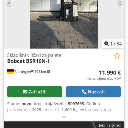
1
/
34
Skladišni viličari za palete
Bobcat
BSR16N-I
11.990 €
Nürtingen
594 km
fiksna cijena plus PDV
Zatražiti
Nazvati
Stanje:
novo
, broj stroja/vozila:
5097695
, Godina
proizvodnje:
2025
, nosivost:
1.600 kg
, visina podizanja:
4.620 mm
, slobodno dizanje:
1.400 mm
, težište tereta:
600
mm
, vrsta goriva:
električni
, vrsta jarbola:
triplex
,
Mali oglasi
građevinska visina:
2.120 mm
, napon baterije:
25,6 V
,