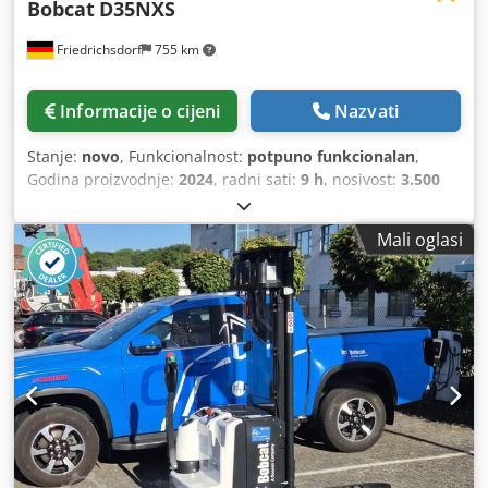
Bobcat
D35NXS
Friedrichsdorf
755 km
Informacije o cijeni
Nazvati
Stanje:
novo
, Funkcionalnost:
potpuno funkcionalan
,
Godina proizvodnje:
2024
, radni sati:
9 h
, nosivost:
3.500
kg
, visina podizanja:
4.820 mm
, slobodno dizanje:
1.400
mm
, vrsta goriva:
dizel
, vrsta jarbola:
triplex
, građevinska
Mali oglasi
visina:
2.350 mm
, snaga:
45 kW (61,18 KS)
, širina nosača
vilica:
1.190 mm
, duljina vilica:
1.200 mm
, masa praznog
vozila:
4.850 kg
, ukupna duljina:
2.750 mm
, vrsta pogona:
Diesel
, širina konstrukcije:
1.290 mm
, Dizelski viličar
Težišna točka tereta: 500 ISO klasa: ISO klasa 3 = 2.500 -
4.999 kg Tip jarbola: Triplex Crsdpfx Aqey U R Dcslef
Mjenjač: pretvarač momenta Klasa brzine: 20 Stanje: novo
vozilo Tehničko stanje: novo Prednje gume tip:
superelastične Prednje gume veličina: 28-9 x15 Prednje
gume stanje: 80 - 100% Stražnje gume tip: superelastične
Stražnje gume veličina: 6.50x10 Stražnje gume stanje: 80 -