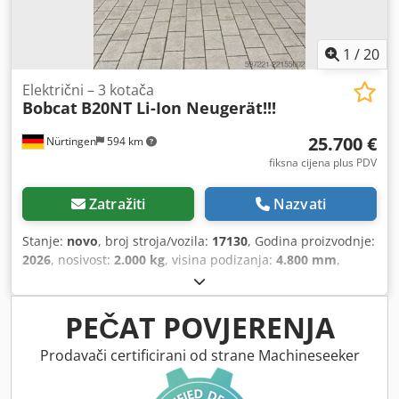
1
/
20
Električni – 3 kotača
Bobcat
B20NT Li-Ion Neugerät!!!
25.700 €
Nürtingen
594 km
fiksna cijena plus PDV
Zatražiti
Nazvati
Stanje:
novo
, broj stroja/vozila:
17130
, Godina proizvodnje:
2026
, nosivost:
2.000 kg
, visina podizanja:
4.800 mm
,
slobodno dizanje:
1.484 mm
, težište tereta:
500 mm
, vrsta
goriva:
električni
, vrsta jarbola:
triplex
, građevinska visina:
2.215 mm
, napon baterije:
51,2 V
, duljina vilica:
1.200 mm
,
PEČAT POVJERENJA
veličina prednje gume:
200/50-10 non-marking
, veličina
stražnje gume:
16x6-8 non marking
, ukupna masa:
3.790
Prodavači certificirani od strane Machineseeker
kg
, 5174822 Serijski broj: OBA07-000027 Credjzfd D Iepfx
Aqlsf Podaci o bateriji: 51,2 V, 277 Ah