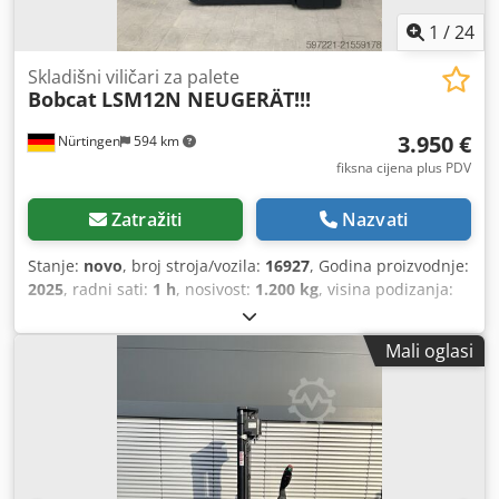
1
/
24
Skladišni viličari za palete
Bobcat
LSM12N NEUGERÄT!!!
3.950 €
Nürtingen
594 km
fiksna cijena plus PDV
Zatražiti
Nazvati
Stanje:
novo
, broj stroja/vozila:
16927
, Godina proizvodnje:
2025
, radni sati:
1 h
, nosivost:
1.200 kg
, visina podizanja:
3.620 mm
, težište tereta:
600 mm
, vrsta goriva:
električni
,
vrsta jarbola:
simpleks
, građevinska visina:
2.280 mm
,
Mali oglasi
napon baterije:
24 V
, duljina vilica:
1.150 mm
, ukupna
masa:
576 kg
, 5108763 Serijski broj: OBWNL-003130
Crjdpeyv S Rmjfx Aqlef Podaci o bateriji: 24 V, 60 Ah