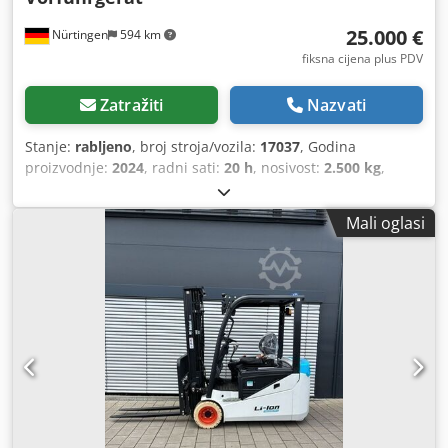
25.000 €
Nürtingen
594 km
fiksna cijena plus PDV
Zatražiti
Nazvati
Stanje:
rabljeno
, broj stroja/vozila:
17037
, Godina
proizvodnje:
2024
, radni sati:
20 h
, nosivost:
2.500 kg
,
visina podizanja:
4.710 mm
, slobodno dizanje:
1.700 mm
,
težište tereta:
500 mm
, vrsta goriva:
električni
, vrsta
Mali oglasi
jarbola:
triplex
, građevinska visina:
2.180 mm
, napon
baterije:
48 V
, duljina vilica:
1.200 mm
, veličina prednje
gume:
23X9-10
, veličina stražnje gume:
18X7-8
, ukupna
masa:
3.552 kg
, 5141046 Serijski broj: FBA47-4880-01823
Podaci o bateriji: 48 V, 600 Ah, litijska Cjdpfxjy Hau Is Aqlerf