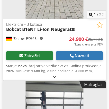
1
/
22
Električni – 3 kotača
Bobcat
B16NT Li-Ion Neugerät!!!
24.900 €
Nürtingen
594 km
26.700 €
fiksna cijena plus PDV
Zatražiti
Nazvati
Stanje:
novo
, broj stroja/vozila:
17129
, Godina proizvodnje:
2026
, nosivost:
1.600 kg
, visina podizanja:
4.800 mm
,
slobodno dizanje:
1.484 mm
, težište tereta:
500 mm
, vrsta
goriva:
električni
, vrsta jarbola:
triplex
, građevinska visina:
Mali oglasi
2.215 mm
, napon baterije:
51,2 V
, duljina vilica:
1.200 mm
,
veličina prednje gume:
18x7-8 non marking
, veličina
stražnje gume:
16x6-8 non marking
, ukupna masa:
3.290
kg
, 5174830 Serijski broj: OBA05-000013 Podaci o bateriji:
51,2 V, 277 Ah Cjdpfx Aozfd Dzoqlerf