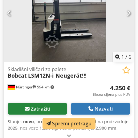
1
/
6
Skladišni viličari za palete
Bobcat
LSM12N-i Neugerät!!!
4.250 €
Nürtingen
594 km
fiksna cijena plus PDV
Zatražiti
Nazvati
Stanje:
novo
, broj stroja/vozila:
17095
, Godina proizvodnje:
Spremi pretragu
2025
, nosivost:
1.200 kg
, visina podizanja:
2.900 mm
,
težište tereta:
600 mm
, vrsta goriva:
električni
, vrsta