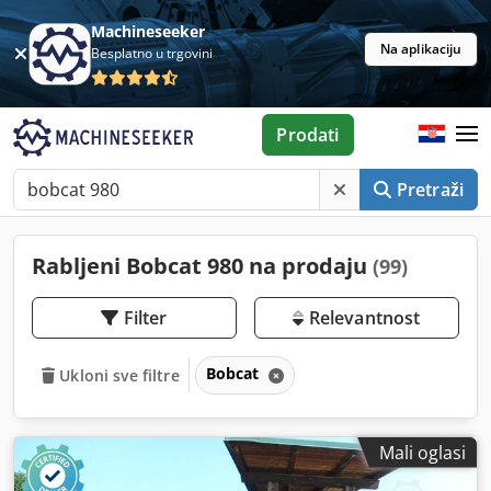
Machineseeker
Na aplikaciju
Besplatno u trgovini
Prodati
Pretraži
Rabljeni Bobcat 980 na prodaju
(99)
Filter
Relevantnost
Bobcat
Ukloni sve filtre
Mali oglasi