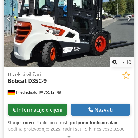
1
/
10
Dizelski viličari
Bobcat
D35C-9
Friedrichsdorf
755 km
Informacije o cijeni
Nazvati
Stanje:
novo
, Funkcionalnost:
potpuno funkcionalan
,
Godina proizvodnje:
2025
, radni sati:
9 h
, nosivost:
3.500
kg
, visina podizanja:
4.380 mm
, slobodno dizanje:
1.300