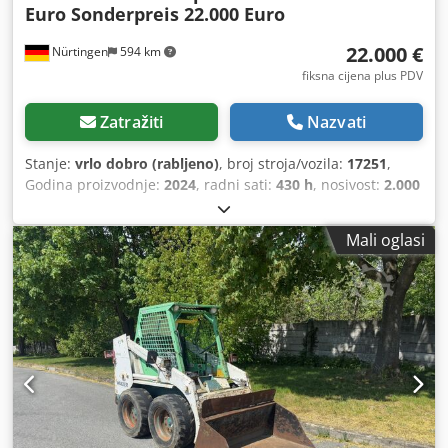
Euro Sonderpreis 22.000 Euro
22.000 €
Nürtingen
594 km
fiksna cijena plus PDV
Zatražiti
Nazvati
Stanje:
vrlo dobro (rabljeno)
, broj stroja/vozila:
17251
,
Godina proizvodnje:
2024
, radni sati:
430 h
, nosivost:
2.000
kg
, visina podizanja:
4.730 mm
, slobodno dizanje:
1.470
mm
, težište tereta:
500 mm
, vrsta goriva:
dizel
, vrsta
Mali oglasi
jarbola:
triplex
, građevinska visina:
2.190 mm
, duljina
vilica:
1.050 mm
, veličina prednje gume:
7.00-15 5.50
,
veličina stražnje gume:
6.50-10
, ukupna masa:
4.053 kg
,
5215420 Credpfjzr Db Hjx Aqljf Serijski broj: FDA2A-5052-
00236