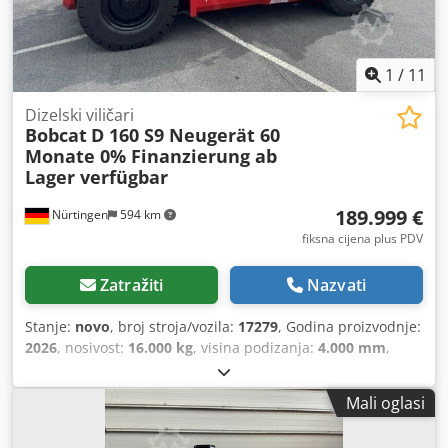
1
/
11
Dizelski viličari
Bobcat
D 160 S9 Neugerät 60
Monate 0% Finanzierung ab
Lager verfügbar
189.999 €
Nürtingen
594 km
fiksna cijena plus PDV
Zatražiti
Nazvati
Stanje:
novo
, broj stroja/vozila:
17279
, Godina proizvodnje:
2026
, nosivost:
16.000 kg
, visina podizanja:
4.000 mm
,
slobodno dizanje:
1.480 mm
, težište tereta:
600 mm
, vrsta
goriva:
dizel
, vrsta jarbola:
triplex
, građevinska visina:
Mali oglasi
3.030 mm
, duljina vilica:
2.400 mm
, veličina prednje
gume:
12.00-20 100%
, veličina stražnje gume:
12.00-20