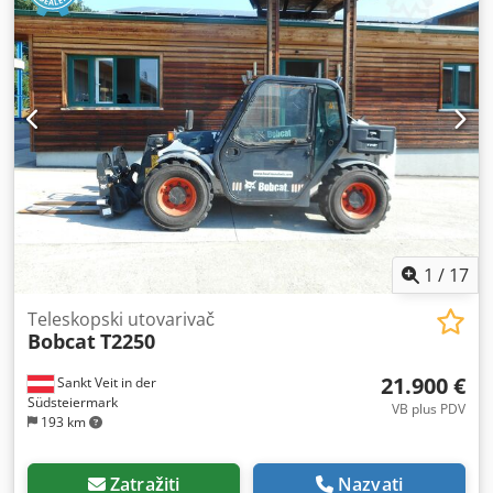
1
/
17
Teleskopski utovarivač
Bobcat
T2250
21.900 €
Sankt Veit in der
Südsteiermark
VB plus PDV
193 km
Zatražiti
Nazvati