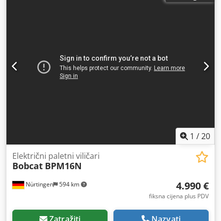
duljina vilica:
1.150 mm
, ukupna masa:
1.412 kg
, 5097695
Serijski broj: OBWNQ-00000 Crodpeytld Tsfx Aqlsf Podaci o
bateriji: 25,6 V, 150 Ah
1
/
20
Električni paletni viličari
Bobcat
BPM16N
4.990 €
Nürtingen
594 km
fiksna cijena plus PDV
Zatražiti
Nazvati