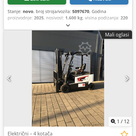
Stanje:
novo
, broj stroja/vozila:
5097670
, Godina
proizvodnje:
2025
, nosivost:
1.600 kg
, visina podizanja:
220
mm
, težište tereta:
600 mm
, vrsta goriva:
električni
, vrsta
jarbola:
drugo
, građevinska visina:
1.300 mm
, napon
Mali oglasi
baterije:
25,6 V
, duljina vilica:
1.150 mm
, ukupna masa:
400 kg
, 5097670 Serijski broj: OBWN3-0000 Crsdpsytldgjfx
Aqlsf Podaci o bateriji: 25,6 V, 150 Ah
1
/
12
Električni – 4 kotača