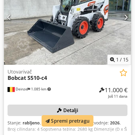
1
/
15
Utovarivač
Bobcat
S510-c4
11.000 €
Deinze
1.085 km
Još 11 dana
Detalji
Spremi pretragu
Stanje:
rabljeno
, boja:
drugo
, Godina proizvodnje:
2026
,
Broj cilindara: 4 Sopstvena težina: 2680 kg Dimenzije (D x Š