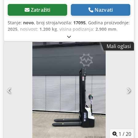
Zatražiti
Nazvati
Stanje:
novo
, broj stroja/vozila:
17095
, Godina proizvodnje:
2025
, nosivost:
1.200 kg
, visina podizanja:
2.900 mm
,
težište tereta:
600 mm
, vrsta goriva:
električni
, vrsta
jarbola:
simpleks
, građevinska visina:
1.970 mm
, napon
Mali oglasi
baterije:
24 V
, duljina vilica:
1.150 mm
, ukupna masa:
665
kg
, 5180321 Cjdpfx Aezfd Dbjh Eorf Serijski broj: OBWNR-
000081 Podaci o bateriji: 24 V, 60 Ah
1
/
20