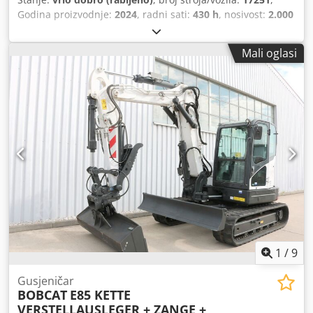
Godina proizvodnje:
2024
, radni sati:
430 h
, nosivost:
2.000
kg
, visina podizanja:
4.730 mm
, slobodno dizanje:
1.470
mm
, težište tereta:
500 mm
, vrsta goriva:
dizel
, vrsta
Mali oglasi
jarbola:
triplex
, građevinska visina:
2.190 mm
, duljina
vilica:
1.050 mm
, veličina prednje gume:
7.00-15 5.50
,
veličina stražnje gume:
6.50-10
, ukupna masa:
4.053 kg
,
5215420 Cjdjzr Db Hepfx Ah Eerf Serijski broj: FDA2A-5052-
00236
1
/
9
Gusjeničar
BOBCAT
E85 KETTE
VERSTELLAUSLEGER + ZANGE +