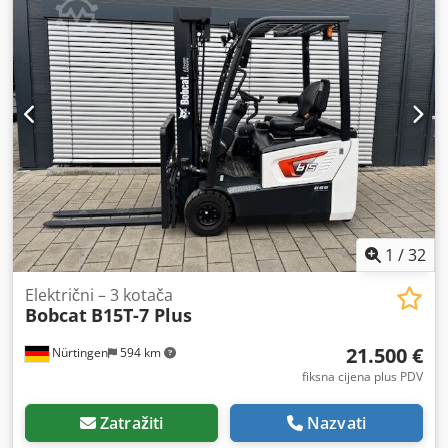
ukupna masa:
1.222 kg
, 5041176 Credpox Nk Hysfx Ah Eof
Serijski broj: OBWNE-000719 Podaci o bateriji: 24 volta, 150
Ah
1
/
32
Električni – 3 kotača
Bobcat
B15T-7 Plus
21.500 €
Nürtingen
594 km
fiksna cijena plus PDV
Zatražiti
Nazvati