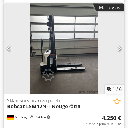
težište tereta:
500 mm
, vrsta goriva:
električni
, vrsta
Mali oglasi
jarbola:
triplex
, građevinska visina:
2.180 mm
, napon
baterije:
48 V
, duljina vilica:
1.200 mm
, veličina prednje
gume:
23X9-10
, veličina stražnje gume:
18X7-8
, ukupna
masa:
3.552 kg
, 5141046 Serijski broj: FBA47-4880-01823
Crodpey Hau Isfx Ah Eef Podaci o bateriji: 48 V, 600 Ah,
litijska
1
/
6
Skladišni viličari za palete
Bobcat
LSM12N-i Neugerät!!!
4.250 €
Nürtingen
594 km
fiksna cijena plus PDV