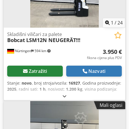
1
/
24
Skladišni viličari za palete
Bobcat
LSM12N NEUGERÄT!!!
3.950 €
Nürtingen
594 km
fiksna cijena plus PDV
Zatražiti
Nazvati
Stanje:
novo
, broj stroja/vozila:
16927
, Godina proizvodnje:
2025
, radni sati:
1 h
, nosivost:
1.200 kg
, visina podizanja:
3.620 mm
, težište tereta:
600 mm
, vrsta goriva:
električni
,
vrsta jarbola:
simpleks
, građevinska visina:
2.280 mm
,
Mali oglasi
napon baterije:
24 V
, duljina vilica:
1.150 mm
, ukupna
masa:
576 kg
, 5108763 Cedpfoyv S Rmjx Ah Ejrf Serijski
broj: OBWNL-003130 Podaci o bateriji: 24 V, 60 Ah