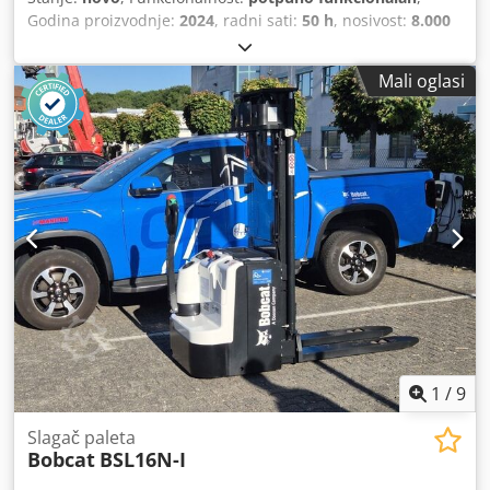
Godina proizvodnje:
2024
, radni sati:
50 h
, nosivost:
8.000
kg
, visina podizanja:
4.800 mm
, slobodno dizanje:
1.570
mm
, vrsta goriva:
dizel
, vrsta jarbola:
triplex
, građevinska
Mali oglasi
visina:
2.780 mm
, snaga:
59 kW (80,22 KS)
, širina nosača
vilica:
2.240 mm
, duljina vilica:
2.400 mm
, masa praznog
vozila:
12.406 kg
, vrsta pogona:
Diesel
, Diesel viličari
Centar opterećenja: 600 Širina vilice: 180 mm Debljina
vilice: 75 mm ISO klasa: Terminal West Cjdpsxr R Efofx Ah
Ejrf Vrsta jarbola: Trostruki Prijenos: pretvarač Brzinska
klasa: 20 Stanje: Nov uređaj Tehničko stanje: Novo Vrsta
prednjih guma: Superelastic Prednje gume Stanje: Nove
Vrsta stražnjih guma: Superelastic Stražnje gume Stanje:
Nove bočni mjenjač, pozicioner vilice, 3. ventil, 4. ventil,
stražnje radno svjetlo, prednje radno svjetlo, grijač, puna
kabina, potpuno slobodno podizanje, CE certifikat,
unutarnji retrovizor, vanjski retrovizor, rotirajući far,
sjedalo, Prednja i stražnja kamera
1
/
9
Slagač paleta
Bobcat
BSL16N-I