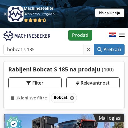
Machineseeker
Na aplikaciju
Besplatno u trgovini
Prodati
Pretraži
Rabljeni Bobcat S 185 na prodaju
(100)
Filter
Relevantnost
Bobcat
Ukloni sve filtre
Mali oglasi