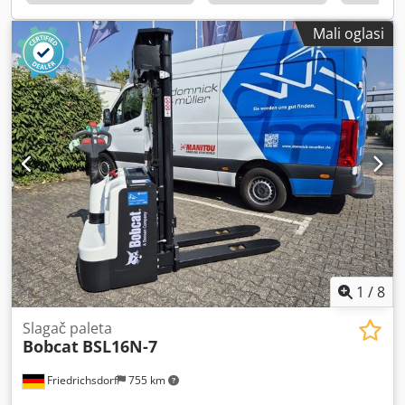
vilica: 60 mm Crjdpeyldtqofx Ah Esf ISO klasa: ISO klasa 4 =
5.000 - 10.000 kg Tip jarma: Triplex Mjenjač: Konverter
Mali oglasi
Brzinska klasa: 20 Stanje: Novo Tehničko stanje: Novo
Prednje gume tip: Superelastične Prednje gume veličina:
300x15-18 Prednje gume stanje: 80 - 100% Stražnje gume
tip: Superelastične Stražnje gume veličina: 7.00x12-14
Stražnje gume stanje: 80 - 100% Bočni pomak vilica, uređaj
za podešavanje širine vilica, 3. ventil, 4. ventil, radno
svjetlo straga, radno svjetlo sprijeda, grijanje, zaštitna
rešetka za teret, potpuno zatvorena kabina, puni slobodni
hod, unutarnje ogledalo, rotirajuće svjetlo, brisač stakla,
kamera za vožnju unatrag, naslon za ruke s mini ručicom –
4 hidrauličke funkcije, prebacivanje smjera vožnje u
naslonu za ruku.
1
/
8
Slagač paleta
Bobcat
BSL16N-7
Friedrichsdorf
755 km