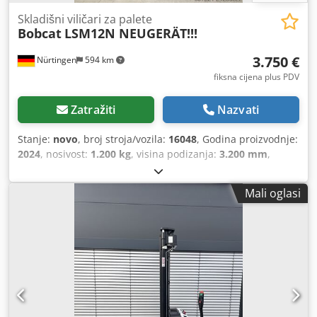
Skladišni viličari za palete
Bobcat
LSM12N NEUGERÄT!!!
3.750 €
Nürtingen
594 km
fiksna cijena plus PDV
Zatražiti
Nazvati
Stanje:
novo
, broj stroja/vozila:
16048
, Godina proizvodnje:
2024
, nosivost:
1.200 kg
, visina podizanja:
3.200 mm
,
težište tereta:
600 mm
, vrsta goriva:
električni
, vrsta
jarbola:
simpleks
, građevinska visina:
2.080 mm
, napon
Mali oglasi
baterije:
24 V
, duljina vilica:
1.150 mm
, ukupna masa:
576
kg
, 5076939 Serijski broj: OBWNL-002740 Podaci o bateriji:
24 V, 60 Ah Credpfx Aoykc Rreh Eof