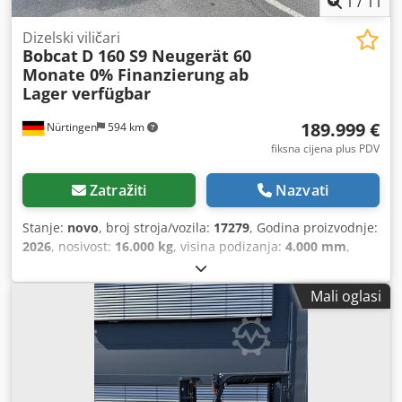
1
/
11
Dizelski viličari
Bobcat
D 160 S9 Neugerät 60
Monate 0% Finanzierung ab
Lager verfügbar
189.999 €
Nürtingen
594 km
fiksna cijena plus PDV
Zatražiti
Nazvati
Stanje:
novo
, broj stroja/vozila:
17279
, Godina proizvodnje:
2026
, nosivost:
16.000 kg
, visina podizanja:
4.000 mm
,
slobodno dizanje:
1.480 mm
, težište tereta:
600 mm
, vrsta
goriva:
dizel
, vrsta jarbola:
triplex
, građevinska visina:
Mali oglasi
3.030 mm
, duljina vilica:
2.400 mm
, veličina prednje
gume:
12.00-20 100%
, veličina stražnje gume:
12.00-20
100%
, ukupna masa:
19.300 kg
, Oprema:
kabina
, 5218640
Cjdpfxszp T Auo Ah Eerf Serijski broj: FDC0H-5107-00494