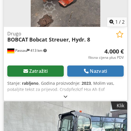
1
/
2
Drugo
BOBCAT
Bobcat Streuer, Hydr. 8
4.000 €
Passau
413 km
fiksna cijena plus PDV
Zatražiti
Nazvati
Stanje:
rabljeno
, Godina proizvodnje:
2023
, Molim vas,
pošaljite tekst za prijevod. Crsdpfezkzf Hsx Ah Eof
Klik