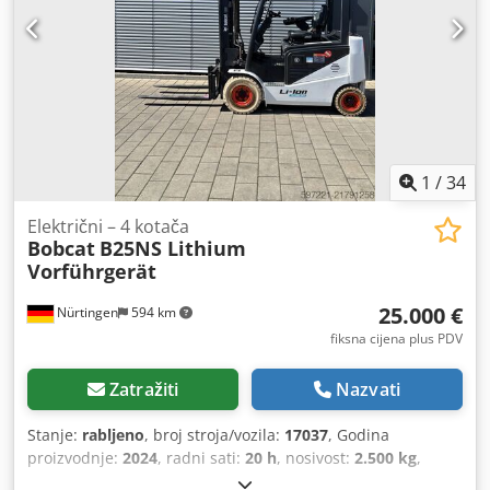
1
/
34
Električni – 4 kotača
Bobcat
B25NS Lithium
Vorführgerät
25.000 €
Nürtingen
594 km
fiksna cijena plus PDV
Zatražiti
Nazvati
Stanje:
rabljeno
, broj stroja/vozila:
17037
, Godina
proizvodnje:
2024
, radni sati:
20 h
, nosivost:
2.500 kg
,
visina podizanja:
4.710 mm
, slobodno dizanje:
1.700 mm
,