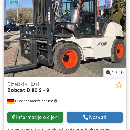
1
/
10
Dizelski viličari
Bobcat
D 80 S - 9
Friedrichsdorf
755 km
Informacije o cijeni
Nazvati
Stanje:
novo
, Funkcionalnost:
potpuno funkcionalan
,