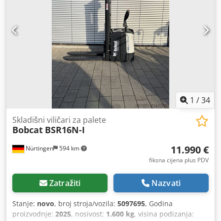
1
/
34
Skladišni viličari za palete
Bobcat
BSR16N-I
11.990 €
Nürtingen
594 km
fiksna cijena plus PDV
Zatražiti
Nazvati
Stanje:
novo
, broj stroja/vozila:
5097695
, Godina
proizvodnje:
2025
, nosivost:
1.600 kg
, visina podizanja: