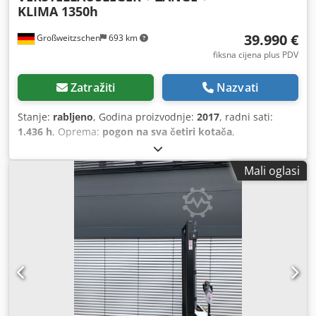
KLIMA 1350h
39.990 €
Großweitzschen
693 km
fiksna cijena plus PDV
Zatražiti
Nazvati
Stanje:
rabljeno
, Godina proizvodnje:
2017
, radni sati:
1.436 h
, Oprema:
pogon na sva četiri kotača
,
Mali oglasi