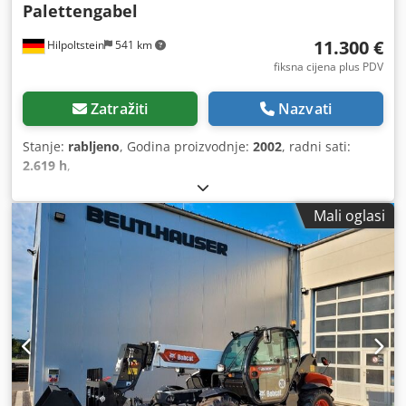
Palettengabel
11.300 €
Hilpoltstein
541 km
fiksna cijena plus PDV
Zatražiti
Nazvati
Stanje:
rabljeno
, Godina proizvodnje:
2002
, radni sati:
2.619 h
,
Mali oglasi