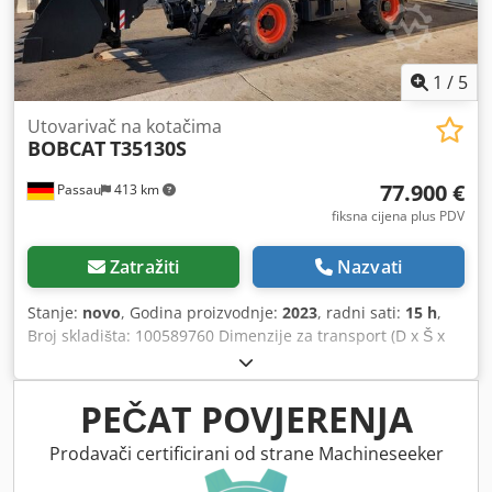
1
/
5
Utovarivač na kotačima
BOBCAT
T35130S
77.900 €
Passau
413 km
fiksna cijena plus PDV
Zatražiti
Nazvati
Stanje:
novo
, Godina proizvodnje:
2023
, radni sati:
15 h
,
Broj skladišta: 100589760 Dimenzije za transport (D x Š x
V): 0 x 0 x 0 ---- Klima-uređaj, kamera za vožnju unatrag i
ventilator za promjenu smjera zraka. Uključuje: podesive
vilice za palete i zemljokopna žlica sa zubima (2,4 m / 950
PEČAT POVJERENJA
l). Lokacija: Neustadt / Orla Cedpfx Ajzkztkjh Ejrf
Prodavači certificirani od strane Machineseeker