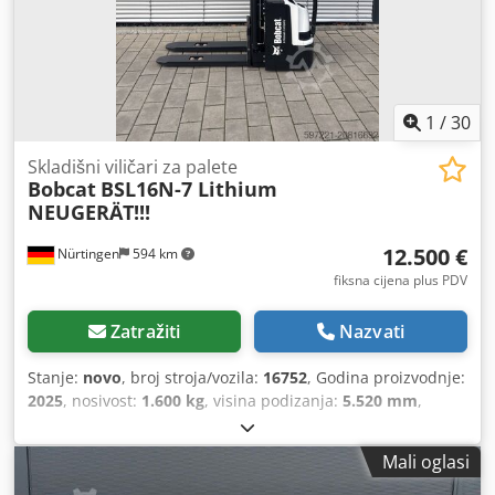
1
/
30
Skladišni viličari za palete
Bobcat
BSL16N-7 Lithium
NEUGERÄT!!!
12.500 €
Nürtingen
594 km
fiksna cijena plus PDV
Zatražiti
Nazvati
Stanje:
novo
, broj stroja/vozila:
16752
, Godina proizvodnje:
2025
, nosivost:
1.600 kg
, visina podizanja:
5.520 mm
,
slobodno dizanje:
1.820 mm
, težište tereta:
600 mm
, vrsta
goriva:
električni
, vrsta jarbola:
triplex
, građevinska visina:
Mali oglasi
2.408 mm
, napon baterije:
24 V
, duljina vilica:
1.150 mm
,
veličina prednje gume:
Tandem
, veličina stražnje gume:
,