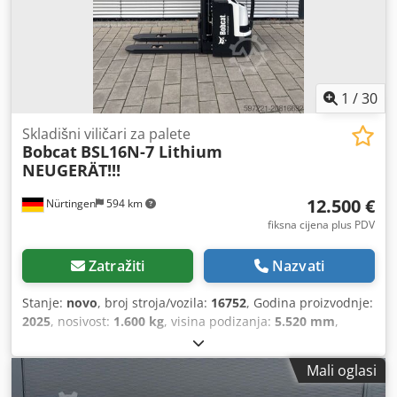
1
/
30
Skladišni viličari za palete
Bobcat
BSL16N-7 Lithium
NEUGERÄT!!!
12.500 €
Nürtingen
594 km
fiksna cijena plus PDV
Zatražiti
Nazvati
Stanje:
novo
, broj stroja/vozila:
16752
, Godina proizvodnje:
2025
, nosivost:
1.600 kg
, visina podizanja:
5.520 mm
,
slobodno dizanje:
1.820 mm
, težište tereta:
600 mm
, vrsta
goriva:
električni
, vrsta jarbola:
triplex
, građevinska visina:
Mali oglasi
2.408 mm
, napon baterije:
24 V
, duljina vilica:
1.150 mm
,
veličina prednje gume:
Tandem
, veličina stražnje gume:
,