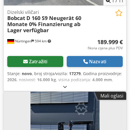
1
/
11
Dizelski viličari
Bobcat
D 160 S9 Neugerät 60
Monate 0% Finanzierung ab
Lager verfügbar
189.999 €
Nürtingen
594 km
fiksna cijena plus PDV
Zatražiti
Nazvati
Stanje:
novo
, broj stroja/vozila:
17279
, Godina proizvodnje:
2026
, nosivost:
16.000 kg
, visina podizanja:
4.000 mm
,
slobodno dizanje:
1.480 mm
, težište tereta:
600 mm
, vrsta
goriva:
dizel
, vrsta jarbola:
triplex
, građevinska visina:
Mali oglasi
3.030 mm
, duljina vilica:
2.400 mm
, veličina prednje
gume:
12.00-20 100%
, veličina stražnje gume:
12.00-20
100%
, ukupna masa:
19.300 kg
, Oprema:
kabina
, 5218640
Cjdjzp T Auepfx Aamoha Serijski broj: FDC0H-5107-00494