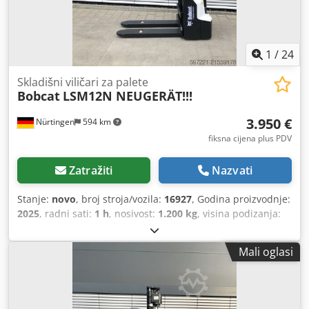
1
/
24
Skladišni viličari za palete
Bobcat
LSM12N NEUGERÄT!!!
3.950 €
Nürtingen
594 km
fiksna cijena plus PDV
Zatražiti
Nazvati
Stanje:
novo
, broj stroja/vozila:
16927
, Godina proizvodnje:
2025
, radni sati:
1 h
, nosivost:
1.200 kg
, visina podizanja:
3.620 mm
, težište tereta:
600 mm
, vrsta goriva:
električni
,
vrsta jarbola:
simpleks
, građevinska visina:
2.280 mm
,
Mali oglasi
napon baterije:
24 V
, duljina vilica:
1.150 mm
, ukupna
masa:
576 kg
, 5108763 Serijski broj: OBWNL-003130 Podaci
o bateriji: 24 V, 60 Ah Cedoyv S Rmspfx Aamsha