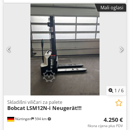
težište tereta:
500 mm
, vrsta goriva:
električni
, vrsta
Mali oglasi
jarbola:
triplex
, građevinska visina:
2.180 mm
, napon
baterije:
48 V
, duljina vilica:
1.200 mm
, veličina prednje
gume:
23X9-10
, veličina stražnje gume:
18X7-8
, ukupna
masa:
3.552 kg
, 5141046 Serijski broj: FBA47-4880-01823
Chsdpfjy Hau Ijx Aamea Podaci o bateriji: 48 V, 600 Ah,
litijska
1
/
6
Skladišni viličari za palete
Bobcat
LSM12N-i Neugerät!!!
4.250 €
Nürtingen
594 km
fiksna cijena plus PDV