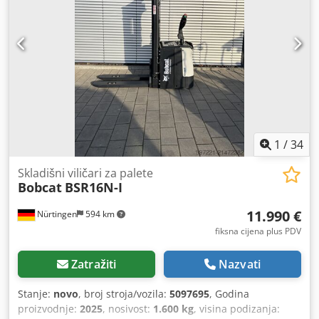
1
/
34
Skladišni viličari za palete
Bobcat
BSR16N-I
11.990 €
Nürtingen
594 km
fiksna cijena plus PDV
Zatražiti
Nazvati
Stanje:
novo
, broj stroja/vozila:
5097695
, Godina
proizvodnje:
2025
, nosivost:
1.600 kg
, visina podizanja: