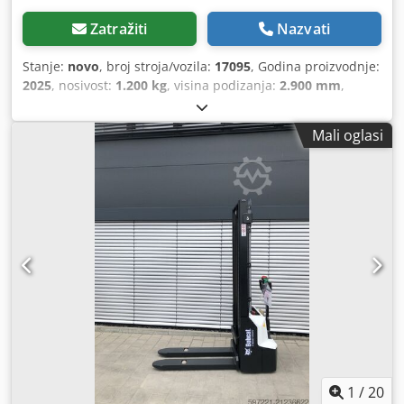
Zatražiti
Nazvati
Stanje:
novo
, broj stroja/vozila:
17095
, Godina proizvodnje:
2025
, nosivost:
1.200 kg
, visina podizanja:
2.900 mm
,
težište tereta:
600 mm
, vrsta goriva:
električni
, vrsta
jarbola:
simpleks
, građevinska visina:
1.970 mm
, napon
Mali oglasi
baterije:
24 V
, duljina vilica:
1.150 mm
, ukupna masa:
665
kg
, 5180321 Serijski broj: OBWNR-000081 Podaci o bateriji:
24 V, 60 Ah Codpfx Aajzfd Dbomoha
1
/
20