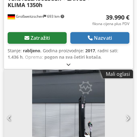
KLIMA 1350h
39.990 €
Großweitzschen
693 km
fiksna cijena plus PDV
Zatražiti
Nazvati
Stanje:
rabljeno
, Godina proizvodnje:
2017
, radni sati:
1.436 h
, Oprema:
pogon na sva četiri kotača
,
Mali oglasi