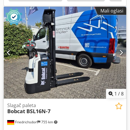
vilica: 60 mm ISO klasa: ISO klasa 4 = 5.000 - 10.000 kg Tip
jarma: Triplex Mjenjač: Konverter Brzinska klasa: 20 Stanje:
Mali oglasi
Novo Tehničko stanje: Novo Prednje gume tip:
Superelastične Prednje gume veličina: 300x15-18 Prednje
gume stanje: 80 - 100% Codpfoyldtqjx Aamsha Stražnje
gume tip: Superelastične Stražnje gume veličina: 7.00x12-
14 Stražnje gume stanje: 80 - 100% Bočni pomak vilica,
uređaj za podešavanje širine vilica, 3. ventil, 4. ventil,
radno svjetlo straga, radno svjetlo sprijeda, grijanje,
zaštitna rešetka za teret, potpuno zatvorena kabina, puni
slobodni hod, unutarnje ogledalo, rotirajuće svjetlo, brisač
stakla, kamera za vožnju unatrag, naslon za ruke s mini
ručicom – 4 hidrauličke funkcije, prebacivanje smjera
vožnje u naslonu za ruku.
1
/
8
Slagač paleta
Bobcat
BSL16N-7
Friedrichsdorf
755 km