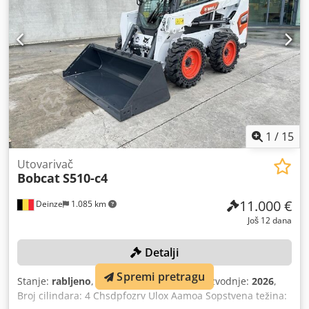
1
/
15
Utovarivač
Bobcat
S510-c4
11.000 €
Deinze
1.085 km
Još 12 dana
Detalji
Spremi pretragu
Stanje:
rabljeno
, boja:
drugo
, Godina proizvodnje:
2026
,
Broj cilindara: 4 Chsdpfozrv Ulox Aamoa Sopstvena težina: