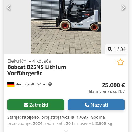
1
/
34
Električni – 4 kotača
Bobcat
B25NS Lithium
Vorführgerät
25.000 €
Nürtingen
594 km
fiksna cijena plus PDV
Zatražiti
Nazvati
Stanje:
rabljeno
, broj stroja/vozila:
17037
, Godina
proizvodnje:
2024
, radni sati:
20 h
, nosivost:
2.500 kg
,
visina podizanja:
4.710 mm
, slobodno dizanje:
1.700 mm
,