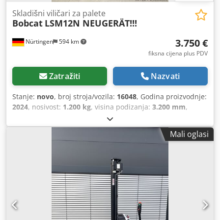
Skladišni viličari za palete
Bobcat
LSM12N NEUGERÄT!!!
3.750 €
Nürtingen
594 km
fiksna cijena plus PDV
Zatražiti
Nazvati
Stanje:
novo
, broj stroja/vozila:
16048
, Godina proizvodnje:
2024
, nosivost:
1.200 kg
, visina podizanja:
3.200 mm
,
težište tereta:
600 mm
, vrsta goriva:
električni
, vrsta
jarbola:
simpleks
, građevinska visina:
2.080 mm
, napon
Mali oglasi
baterije:
24 V
, duljina vilica:
1.150 mm
, ukupna masa:
576
kg
, 5076939 Serijski broj: OBWNL-002740 Chjdpfxoykc Rre
Aamea Podaci o bateriji: 24 V, 60 Ah