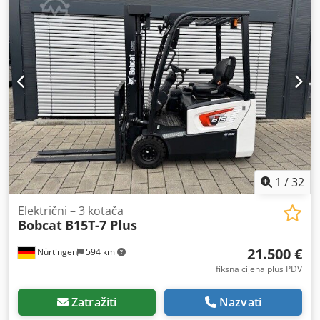
ukupna masa:
1.222 kg
, 5041176 Chedpfjx Nk Hyjx Aamoa
Serijski broj: OBWNE-000719 Podaci o bateriji: 24 volta, 150
Ah
1
/
32
Električni – 3 kotača
Bobcat
B15T-7 Plus
21.500 €
Nürtingen
594 km
fiksna cijena plus PDV
Zatražiti
Nazvati