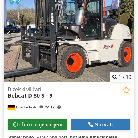
1
/
10
Dizelski viličari
Bobcat
D 80 S - 9
Friedrichsdorf
755 km
Informacije o cijeni
Nazvati
Stanje:
novo
, Funkcionalnost:
potpuno funkcionalan
,