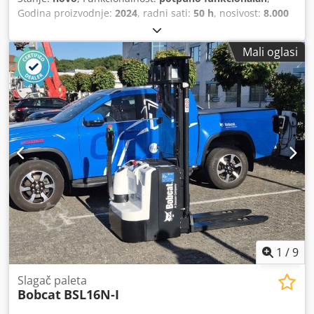
Godina proizvodnje:
2024
, radni sati:
50 h
, nosivost:
8.000
kg
, visina podizanja:
4.800 mm
, slobodno dizanje:
1.570
mm
, vrsta goriva:
dizel
, vrsta jarbola:
triplex
, građevinska
Mali oglasi
visina:
2.780 mm
, snaga:
59 kW (80,22 KS)
, širina nosača
vilica:
2.240 mm
, duljina vilica:
2.400 mm
, masa praznog
vozila:
12.406 kg
, vrsta pogona:
Diesel
, Diesel viličari
Centar opterećenja: 600 Širina vilice: 180 mm Debljina
vilice: 75 mm ISO klasa: Terminal West Vrsta jarbola:
Trostruki Chsdpfexr R Efjx Aamoa Prijenos: pretvarač
Brzinska klasa: 20 Stanje: Nov uređaj Tehničko stanje: Novo
Vrsta prednjih guma: Superelastic Prednje gume Stanje:
Nove Vrsta stražnjih guma: Superelastic Stražnje gume
Stanje: Nove bočni mjenjač, pozicioner vilice, 3. ventil, 4.
ventil, stražnje radno svjetlo, prednje radno svjetlo, grijač,
puna kabina, potpuno slobodno podizanje, CE certifikat,
unutarnji retrovizor, vanjski retrovizor, rotirajući far,
sjedalo, Prednja i stražnja kamera
1
/
9
Slagač paleta
Bobcat
BSL16N-I