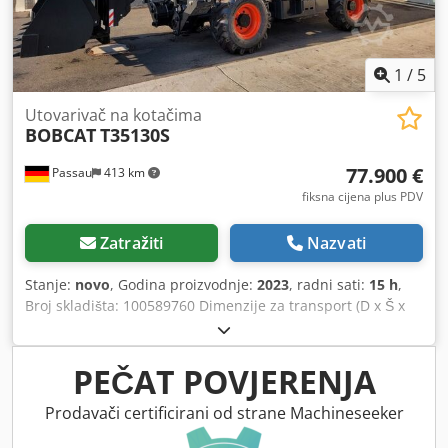
1
/
5
Utovarivač na kotačima
BOBCAT
T35130S
77.900 €
Passau
413 km
fiksna cijena plus PDV
Zatražiti
Nazvati
Stanje:
novo
, Godina proizvodnje:
2023
, radni sati:
15 h
,
Broj skladišta: 100589760 Dimenzije za transport (D x Š x
V): 0 x 0 x 0 ---- Klima-uređaj, kamera za vožnju unatrag i
ventilator za promjenu smjera zraka. Uključuje: podesive
vilice za palete i zemljokopna žlica sa zubima (2,4 m / 950
PEČAT POVJERENJA
l). Lokacija: Neustadt / Orla Csdpfozkztkox Aameha
Prodavači certificirani od strane Machineseeker