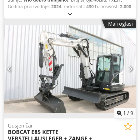
Godina proizvodnje:
2024
, radni sati:
430 h
, nosivost:
2.000
kg
, visina podizanja:
4.730 mm
, slobodno dizanje:
1.470
mm
, težište tereta:
500 mm
, vrsta goriva:
dizel
, vrsta
Mali oglasi
jarbola:
triplex
, građevinska visina:
2.190 mm
, duljina
vilica:
1.050 mm
, veličina prednje gume:
7.00-15 5.50
,
veličina stražnje gume:
6.50-10
, ukupna masa:
4.053 kg
,
5215420 Chsdozr Db Hepfx Aamea Serijski broj: FDA2A-
5052-00236
1
/
9
Gusjeničar
BOBCAT
E85 KETTE
VERSTELLAUSLEGER + ZANGE +