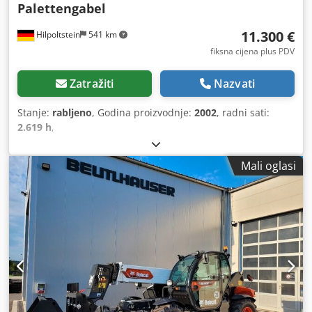
Palettengabel
11.300 €
Hilpoltstein
541 km
fiksna cijena plus PDV
Zatražiti
Nazvati
Stanje:
rabljeno
, Godina proizvodnje:
2002
, radni sati:
2.619 h
,
Mali oglasi