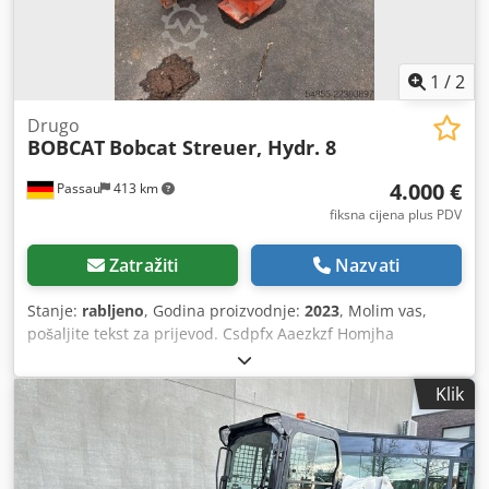
1
/
2
Drugo
BOBCAT
Bobcat Streuer, Hydr. 8
4.000 €
Passau
413 km
fiksna cijena plus PDV
Zatražiti
Nazvati
Stanje:
rabljeno
, Godina proizvodnje:
2023
, Molim vas,
pošaljite tekst za prijevod. Csdpfx Aaezkzf Homjha
Klik