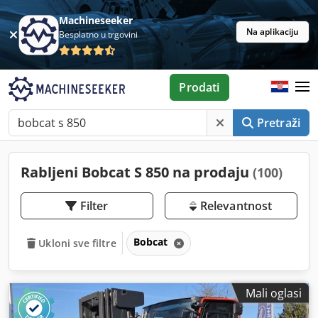
Machineseeker
Na aplikaciju
Besplatno u trgovini
Prodati
Pretraži
Rabljeni Bobcat S 850 na prodaju
(100)
Filter
Relevantnost
Bobcat
Ukloni sve filtre
Mali oglasi