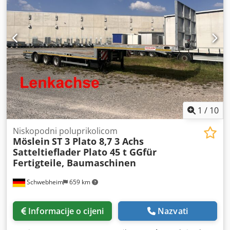
1
/
10
Niskopodni poluprikolicom
Möslein
ST 3 Plato 8,7 3 Achs
Satteltieflader Plato 45 t GGfür
Fertigteile, Baumaschinen
Schwebheim
659 km
Informacije o cijeni
Nazvati