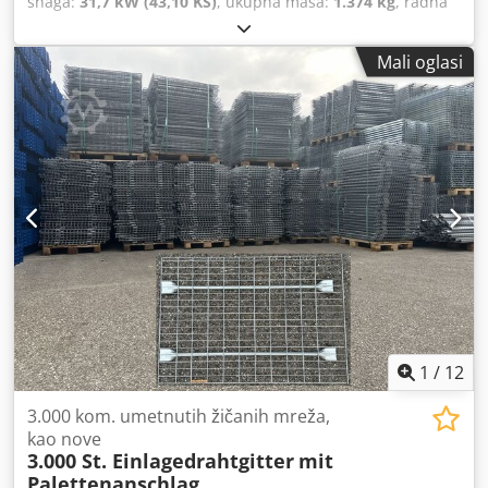
snaga:
31,7 kW (43,10 KS)
, ukupna masa:
1.374 kg
, radna
masa:
1.374 kg
, radni sati:
2.585 h
, Nudimo ovaj rabljeni
Toro Reelmaster 6700-D kosilicu s pogonom na sve kotače.
Mali oglasi
Radni sati: 2.585 h PDV se može iskazati. Crjdpey Ib R Tjfx
Abusf Nazivna snaga: 31,7 kW Nazivna brzina: 3000 1/min
Radna masa: 1374 kg Razina zvučne snage: 105 dB Serijski
broj: 313000123 Zemlja porijekla: SAD Bez garancije ili
jamstva. Ako imate dodatnih pitanja ili trebate više
informacija, slobodno nam pošaljite poruku ili nas
nazovite.
1
/
12
3.000 kom. umetnutih žičanih mreža,
kao nove
3.000 St. Einlagedrahtgitter
mit
Palettenanschlag