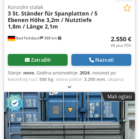
Konzolni stalak
3 St. Ständer für Spanplatten / 5
Ebenen
Höhe 3,2m / Nutztiefe
1,8m / Länge 2,1m
2.550 €
Bad Feilnbach
388 km
VB plus PDV
Zatražiti
Nazvati
Stanje:
novo
, Godina proizvodnje:
2024
, nosivost po
konzolnoj ruci:
500 kg
, visina police:
3.200 mm
, ukupna
duljina:
2.100 mm
, ukupna visina:
3.200 mm
, razmak
između osovina:
1.000 mm
, nosivost po stalku:
2.500 kg
,
Mali oglasi
Konzolni regal u vruće pocinčanoj izvedbi: Cedpfx Aoqt
Dmyobujrf Opseg isporuke: 3 postolja za police visine 3,2
m sa nožnim dijelom korisne dubine 1,8 m (ukupna dubina
2 m) 12 konzolnih krakova korisne dubine 1,8 m (za iveral
dubine cca 2,1 m) Uzdužni i dijagonalni nosači za 4 m
duljine police (razmak 1,3 m) Materijal za pričvršćivanje
(vijci, matice i podloške) Neto cijena: 2.490,00 € plus PDV.