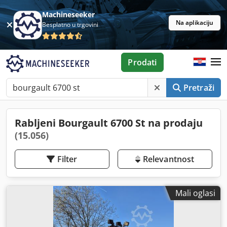
Machineseeker
Na aplikaciju
Besplatno u trgovini
Prodati
Pretraži
Rabljeni Bourgault 6700 St na prodaju
(15.056)
Filter
Relevantnost
Mali oglasi