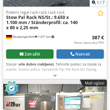
1
/
7
Paletni regal rack rack rack rack
Stow Pal Rack NS/St.: 9.650 x
1.100 mm
/ Ständerprofil: ca. 140
x 80 x 2,25 mm
387 €
Neukamperfehn
1.071 km
fiksna cijena plus PDV
Zatražiti
Nazvati
Stanje:
vrlo dobro (rabljeno)
, Tehnički podaci za stalak za
palete: Sustav polica: Spremnik Tip: Pal Rack NS Opseg
isporuke uključuje: 01x stalak za palete, korišten Boja
materijala: sendzimir pocinčani Profil okvira: 140 x 80 x
Mali oglasi
2,25 mm Uključujući križne i dijagonalne zatege, podnožne
ploče Stalci su unaprijed montirani ( okvir s vijcima ) Visina:
9.650 mm Dubina: 1.100 mm Opće informacije o
predmetu: Credpfx Abok Uuv Ssujf Ovaj predmet se nudi
samo za preuzimanje. Daljnji željeni prijevoz ili je isporuka