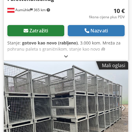
10 €
Aumühle
365 km
fiksna cijena plus PDV
Zatražiti
Nazvati
Stanje:
gotovo kao novo (rabljeno)
, 3.000 kom. Mreža za
pohranu paleta s graničnikom, stanje kao novo 🧰
Karakteristike proizvoda Crsdpfxjxhc Rxs Abuef • Stanje:
kao novo • Boja: pocinčana • Dimenzije: 930 x 1170 mm •
Mali oglasi
Veličina mreže: 45 x 95 mm • Nosivost: 200 kg po mreži •
Unutarnja širina: 99 cm • Vanjska širina: 110 cm •
Karakteristike: s graničnikom za palete 💰 Cijena 9,90 €
neto, bez PDV-a • Popust za veće količine: na upit • Troškovi
dostave: za cijelu Europu, na upit • Vrijeme isporuke:
odmah dostupno • Pregled i preuzimanje: moguće u bilo
koje vrijeme uz prethodni dogovor Stalno imamo više od
5000 m mreža za pohranu paleta od različitih proizvođača
na lageru (Zadržavamo pravo na promjene i pogreške u
tehničkim podacima, navodima i cijenama, kao i na
eventualnu prodaju robe prije objave! Pogledajte naše