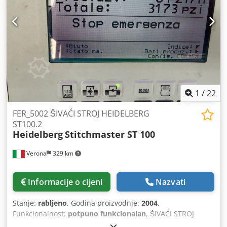
1
/
22
FER_5002 ŠIVAĆI STROJ HEIDELBERG
ST100.2
Heidelberg
Stitchmaster ST 100
Verona
329 km
Informacije o cijeni
Nazvati
Stanje:
rabljeno
, Godina proizvodnje:
2004
,
Funkcionalnost:
potpuno funkcionalan
, ŠIVAĆI STROJ
HEIDELBERG ST100.2 Godina proizvodnje 2004, rabljen, u