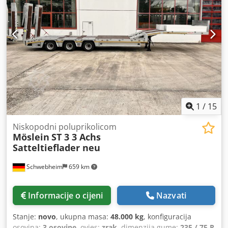
1
/
15
Niskopodni poluprikolicom
Möslein
ST 3 3 Achs
Satteltieflader neu
Schwebheim
659 km
Informacije o cijeni
Nazvati
Stanje:
novo
, ukupna masa:
48.000 kg
, konfiguracija
osovina:
3 osovine
, ovjes:
zrak
, dimenzija gume:
235 / 75 R