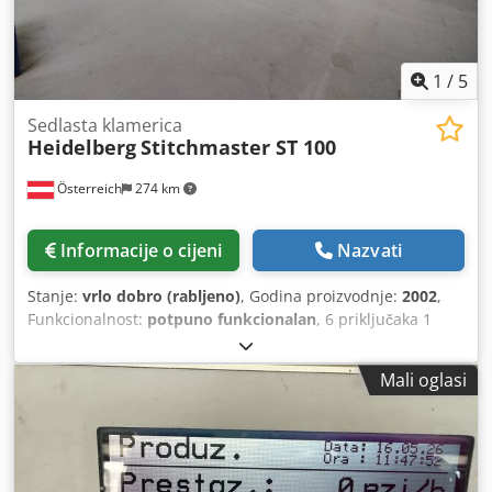
1
/
5
Sedlasta klamerica
Heidelberg
Stitchmaster ST 100
Österreich
274 km
Informacije o cijeni
Nazvati
Stanje:
vrlo dobro (rabljeno)
, Godina proizvodnje:
2002
,
Funkcionalnost:
potpuno funkcionalan
, 6 priključaka 1
ručni priključak 1 priključak za utovar/istovar
Csdjzrvhxopfx Abuorf stezaljka trorezač standardna
Mali oglasi
oprema