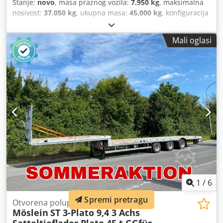
Stanje:
novo
, masa praznog vozila:
7.950 kg
, maksimalna
nosivost:
37.050 kg
, ukupna masa:
45.000 kg
, konfiguracija
osovina:
3 osovine
, ovjes:
zrak
, dimenzija gume:
235 / 75 R
17,5
, boja:
drugo
, vrsta prijenosa:
drugo
, veličina prednje
Mali oglasi
gume:
235 / 75 R 17,5
, veličina stražnje gume:
235 / 75 R
17,5
, vozačeva kabina:
drugo
, emisijska klasa:
nijedan
,
gorivo:
biodizel
, Oprema:
ABS, komprimirani zračni
kočioni sustav
,
1
/
6
Spremi pretragu
Otvorena poluprikolica
Möslein
ST 3-Plato 9,4 3 Achs
Satteltieflader Plato 45 t GGfür