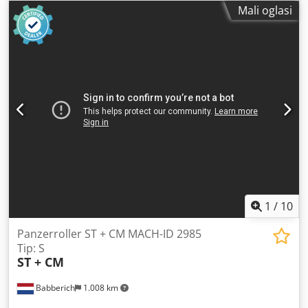
težina zavojnice:
100 kg
, širina zavojnice:
220 mm
, na
Mali oglasi
prodaju AMADA ORII ručni namotač za lim i kabele
proizvođač/tip: AMADA ORII ST 02 Z širina trake: maks. 220
mm unutarnji promjer zavojnice: 200-500 mm vanjski
promjer zavojnice: 1100 mm Codpfx Aoxvitvobusrf
maksimalna težina zavojnice: 100 kg
1
/
10
Panzerroller ST + CM MACH-ID 2985
Tip: S
ST + CM
Babberich
1.008 km