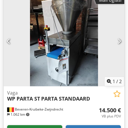
stezna glava 8”, motor vretena 20 KS, C-os 0,01 stupnjeva,
Y-os +/- 51 mm, brzina vretena 4000 o/min, brzina glodanja
6000 o/min, revolverska glava s 12 pozicija, prihvatnik
dijelova, konjić, mjerač alata, rashladno sredstvo. Csdpfx
Ajy Ex T Tebusrf
1
/
2
Vaga
WP PARTA ST
PARTA STANDAARD
14.500 €
Beveren-Kruibeke-Zwijndrecht
1.062 km
VB plus PDV