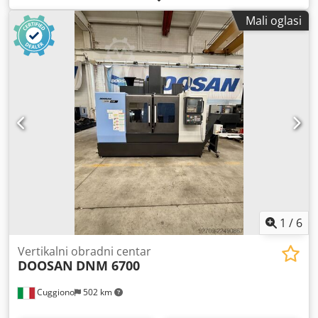
izvrsnom stanju. Sastoji se od 6 uređaja za ugradnju listova
Mali oglasi
+ uređaja za ugradnju korica. Crsdpozr Halsfx Abujf Šivaća
stanica s 2 glave. Trozona (rezač). Kontrola podizanja
otisnutih listova, duljine korica. DODATNA OPREMA:
dvostrani rez po sredini.
1
/
6
Vertikalni obradni centar
DOOSAN
DNM 6700
Cuggiono
502 km