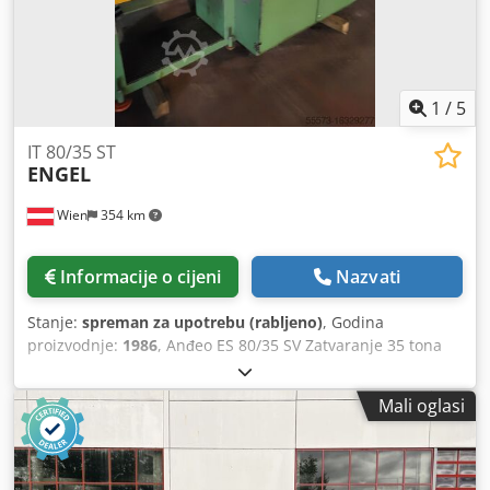
1
/
5
IT 80/35 ST
ENGEL
Wien
354 km
Informacije o cijeni
Nazvati
Stanje:
spreman za upotrebu (rabljeno)
, Godina
proizvodnje:
1986
, Anđeo ES 80/35 SV Zatvaranje 35 tona
Izgrađena 1986. godine Uvijač 22 mm EC88 Crjdpfx
Abstwmv Soujf
Mali oglasi