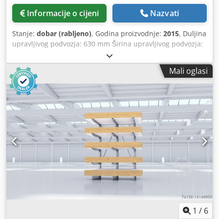
Informacije o cijeni
Nazvati
Stanje:
dobar (rabljeno)
, Godina proizvodnje:
2015
, Duljina
upravljivog podvozja: 630 mm Širina upravljivog podvozja:
220 mm Visina upravljivog podvozja: 115 mm
Crjdpowvhpfefx Abuof Duljina fiksnog podvozja: 630 mm
Mali oglasi
Širina fiksnog podvozja: 220 mm Visina fiksnog podvozja:
115 mm Maksimalno opterećenje: 12 t Promjer kotača: 85
mm Materijal kotača: čelik Hidraulička dizalica za strojeve:
2 kom Visina podizanja (stopa): 30 - 260 mm Visina
podizanja (glava): 420 - 650 mm
1
/
6