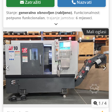
Zatražiti
Nazvati
Stanje:
generalno obnovljen (rabljeno)
, Funkcionalnost:
potpuno funkcionalan
, trajanje jamstva:
6 mjeseci
,
električni osigurač:
16 A
, ulazni napon:
400 V
, godina
zadnjeg generalnog remonta:
2025
, Delilica tijesta za
Mali oglasi
krušno tijesto, težina tijesta od 250 do 1650 grama.
Potpuno obnovljeno s obnovljenom komorom za tijesto.
960 kom/h ili 16 komada u minuti. Cedpfex Ahm Ujx Abuorf
1
/
4