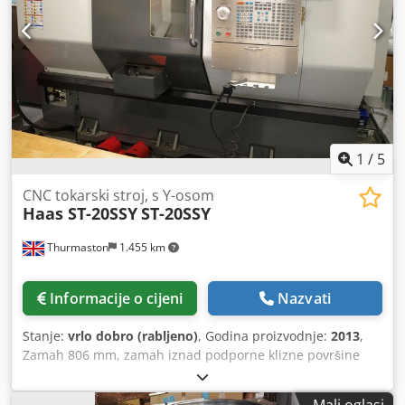
ovog artikla povezana s dodatnim troškovima, koji zasebno
možete zatražiti od nas ovisno o mjestu isporuke ili opsegu
isporuke.
1
/
5
CNC tokarski stroj, s Y-osom
Haas ST-20SSY
ST-20SSY
Thurmaston
1.455 km
Informacije o cijeni
Nazvati
Stanje:
vrlo dobro (rabljeno)
, Godina proizvodnje:
2013
,
Zamah 806 mm, zamah iznad podporne klizne površine
527 mm, maksimalni promjer obrade 305 mm, maksimalna
duljina obrade 533 mm, kapacitet provrta šipke 50 mm,
Mali oglasi