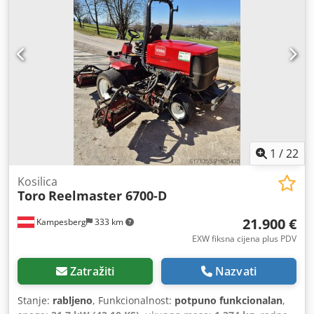
1
/
22
Kosilica
Toro
Reelmaster 6700-D
21.900 €
Kampesberg
333 km
EXW fiksna cijena plus PDV
Zatražiti
Nazvati
Stanje:
rabljeno
, Funkcionalnost:
potpuno funkcionalan
,