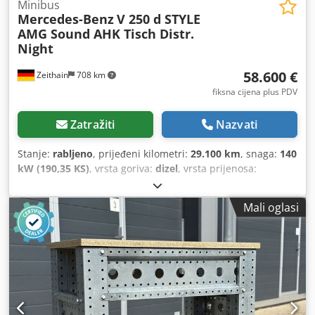
gradijent temperature: 0,5 °C Softver Verzija PC-DMIS:
Minibus
Mercedes-Benz
V 250 d STYLE
CAD++ 2018 R2 (izdanje) Izdanje: 535 (pretverzija) Datum
AMG Sound AHK Tisch Distr.
glavnog izdanja: 30. listopada 2019.
Night
58.600 €
Zeithain
708 km
fiksna cijena plus PDV
Zatražiti
Nazvati
Stanje:
rabljeno
, prijeđeni kilometri:
29.100 km
, snaga:
140
kW (190,35 KS)
, vrsta goriva:
dizel
, vrsta prijenosa:
automatski
, ukupna masa:
3.100 kg
, prva registracija:
05/2025
, emisijska klasa:
Euro 6
, boja:
crvena
, ovjes:
čelik
,
Mali oglasi
broj sjedala:
6
, gorivo:
dizel
, Oprema:
ABS, filtar čestica,
grijač sjedala, klima uređaj, klizna vrata, navigacijski
sustav, računalo na vozilu, senzori za parkiranje, servo
upravljač, središnje zaključavanje, zračni jastuk
,