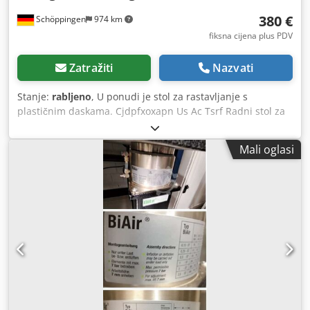
380 €
Schöppingen
974 km
fiksna cijena plus PDV
Zatražiti
Nazvati
Stanje:
rabljeno
, U ponudi je stol za rastavljanje s
plastičnim daskama. Cjdpfxoxapn Us Ac Tsrf Radni stol za
rastavljanje s dimenzijama D: 200 cm / Š: 90 cm / V: 110 cm
Dostupno 8 komada. Dodatne informacije na upit. Plaćanje
Mali oglasi
gotovinom ili unaprijed. Prodaja isključivo pravnim
osobama, bez jamstva, bez odgovornosti.