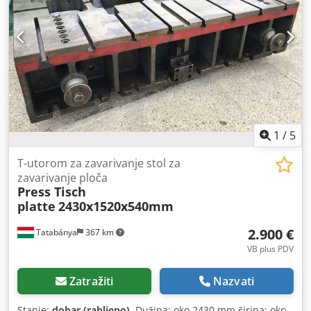
1
/
5
T-utorom za zavarivanje stol za
zavarivanje ploča
Press Tisch
platte
2430x1520x540mm
2.900 €
Tatabánya
367 km
VB plus PDV
Zatražiti
Nazvati
Stanje:
dobar (rabljeno)
, Dužina: oko 2430 mm širina: oko