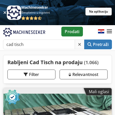
Machineseeker
Na aplikaciju
Besplatno u trgovini
Prodati
Pretraži
Rabljeni Cad Tisch na prodaju
(1.066)
Filter
Relevantnost
Mali oglasi