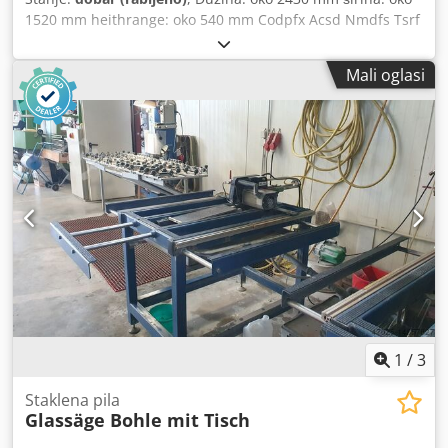
1520 mm heithrange: oko 540 mm Codpfx Acsd Nmdfs Tsrf
Mali oglasi
1
/
3
Staklena pila
Glassäge Bohle mit Tisch