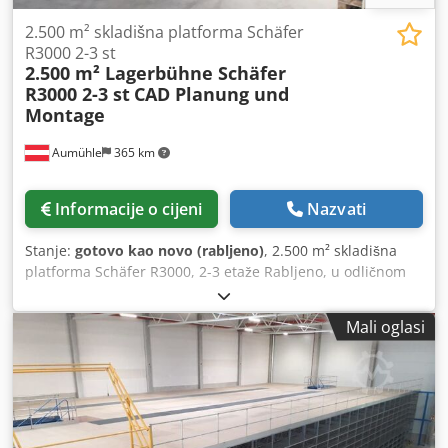
2.500 m² skladišna platforma Schäfer
R3000 2-3 st
2.500 m² Lagerbühne Schäfer
R3000 2-3 st
CAD Planung und
Montage
Aumühle
365 km
Informacije o cijeni
Nazvati
Stanje:
gotovo kao novo (rabljeno)
, 2.500 m² skladišna
platforma Schäfer R3000, 2-3 etaže Rabljeno, u odličnom
stanju, kao novo, pogledajte slike. Proizvođač: SCHÄFER
R3000 CAD planiranje i montaža 2-3 etaže Cijena na upit!
Mali oglasi
Moguća djelomična prodaja. Cijena za pregovore: na upit!
Roba je na lageru i odmah dostupna. Transport i montaža
mogu se dogovoriti. Moguća je inspekcija po dogovoru.
Dodatne informacije na upit. Stalno imamo na lageru
preko 5000 tekućih metara paletnih regala Credpfx
Aofiqhlsc Tjf od brojnih proizvođača. (Zadržavamo pravo na