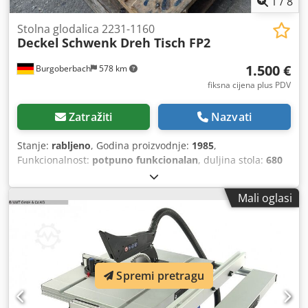
1
/
8
Stolna glodalica 2231-1160
Deckel
Schwenk Dreh Tisch FP2
1.500 €
Burgoberbach
578 km
fiksna cijena plus PDV
Zatražiti
Nazvati
Stanje:
rabljeno
, Godina proizvodnje:
1985
,
Funkcionalnost:
potpuno funkcionalan
, duljina stola:
680
mm
, širina stola:
380 mm
, visina stola:
345 mm
, Prodaje
se stol za glodanje marke Lid koji je montiran na glodalicu
Mali oglasi
FP2. Funkcije kuta i rotacije potpuno su funkcionalne,
nažalost više nema ručice. Na slikama se vide tragovi
istrošenosti na površini Credpfouuh Suox Ac Tef Dimenzije:
38*68 cm Snimanje: 25 cm visine
Spremi pretragu