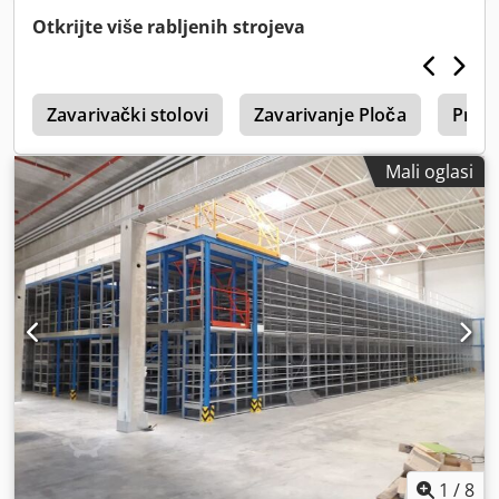
stojimo Vam na raspolaganju. Cedjlz Nb Nepfx Ac Tjrf
Otkrijte više rabljenih strojeva
0
Zavarivački stolovi
Zavarivanje Ploča
Prot
Mali oglasi
1
/
8