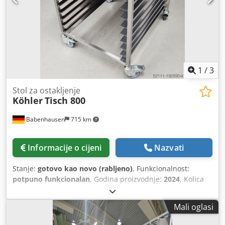
1
/
3
Stol za ostakljenje
Köhler
Tisch 800
Babenhausen
715 km
Informacije o cijeni
Nazvati
Stanje:
gotovo kao novo (rabljeno)
, Funkcionalnost:
potpuno funkcionalan
, Godina proizvodnje:
2024
, Kolica
za stol od nehrđajućeg čelika Glazirani stol s 10 polica za
ladice Ladice 780 x 580 ili 600 x 400 Pokretni s 2 kotačića s
Mali oglasi
kočnicama Rabljeno, očišćeno Crjdpswpzrmjfx Ac Tof
Imamo mnogo drugih komada namještaja od nehrđajućeg