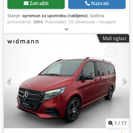
Zatražiti
Nazvati
Stanje:
spreman za upotrebu (rabljeno)
, Godina
proizvodnje:
2004
, Proizvođač: CE Johansson / Hexagon
Metrology Model: Saphir 12.5-30-10 Vrsta stroja: 9489-145
Serijski broj: 8489-70305 Mogućnosti mjerenja X-os: 1.250
Mali oglasi
mm Y-os: 3.000 mm Z-os: 1.000 mm Dimenzije stroja
Ukupna širina (B): 2.400 mm Unutarnja širina (B₁): 1.450
mm Ukupna duljina (D): 4.860 mm Ukupna visina (H): 3.790
mm Visina stola (H₁): 700 mm Visina za prolaz (Hₚ): 1.150
mm Težina i nosivost Težina stroja: 8.200 kg Maksimalna
dopuštena težina obrađivanog komada: 6.000 kg Površina
za stezanje: 1.450 × 3.400 mm Performanse mjerenja
Rezolucija: 0,1 µm Točnost (VDI/VDE 2617, 2.1. dio): U₃ = 4 +
5L µm (L u metrima) Brzina i ubrzanje Maksimalna CNC
brzina: 500 mm/s Ubrzanje: 1.000 mm/s² Csdpjzrvg Uofx Ac
Torf Električni uvjeti Napajanje: 230 V ±10 %, jednofazno,
50 Hz Potrošnja snage: 1.500 VA (10 A) Opskrba zrakom
Radni tlak: 6–10 kp/cm² (0,6–1,0 MPa) Potrošnja zraka: 48
l/min pri 5,5 kp/cm² (240 NL/min) Radno okruženje
1
/
17
Potrebna stabilnost temperature: ±1,0 °C Maksimalni