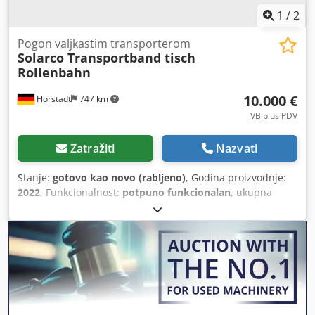
1
/
2
Pogon valjkastim transporterom
Solarco Transportband tisch
Rollenbahn
10.000 €
Florstadt
747 km
VB plus PDV
Zatražiti
Nazvati
Stanje:
gotovo kao novo (rabljeno)
, Godina proizvodnje:
2022
, Funkcionalnost:
potpuno funkcionalan
, ukupna
širina:
2.450 mm
, ukupna visina:
400 mm
, ukupna duljina:
4.000 mm
, transportna duljina:
4.000 mm
, širina
konstrukcije:
2.550 mm
, Ovaj valjkasti transporter koristili
smo uz naš Solarco Boxmaker 25 DDC-DD. Većinu vremena
ovaj transporter nije bio u upotrebi. Palete je prevozio
uredno i pouzdano. Ako ste zainteresirani, javite mi se.
Crodpfjy Tixvox Ac Tof