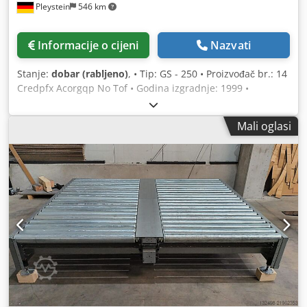
Pleystein
546 km
Informacije o cijeni
Nazvati
Stanje:
dobar (rabljeno)
, • Tip: GS - 250 • Proizvođač br.: 14
Credpfx Acorgqp No Tof • Godina izgradnje: 1999 •
Dimenzije min.: D1100mm x Š800mm x V900mm • maks.:
D1700mm x Š1300mm x V900mm • Vrsta struje: 1 x 220V /
Mali oglasi
50HZ / 7,8 A • Priključne vrijednosti: 1500w / 2800 MIN – 1
kW • Cijena na upit