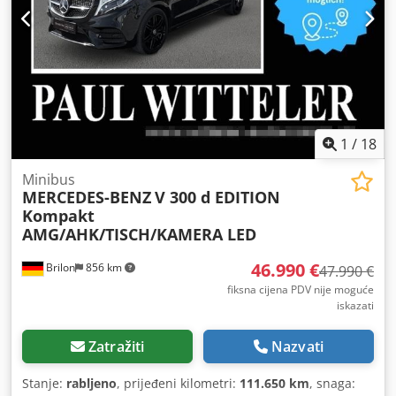
uključujući Tursku Cijena bez pakiranja; Uvjet isporuke:
FCA (lokacija stroja) ===== Tehničke podatke pogledajte u
prilogu. njemački tekst vodeći jezik. Bez ikakvog jamstva,
uključujući kompletnost alata i pribora, kao i ekološke i
sigurnosne propise. Nema privatne prodaje. Crodpfx
Aszipwhoc Tsf
1
/
18
Minibus
MERCEDES-BENZ
V 300 d EDITION
Kompakt
AMG/AHK/TISCH/KAMERA LED
46.990 €
Brilon
856 km
47.990 €
fiksna cijena PDV nije moguće
iskazati
Zatražiti
Nazvati
Stanje:
rabljeno
, prijeđeni kilometri:
111.650 km
, snaga: