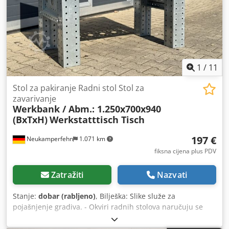
1
/
11
Stol za pakiranje Radni stol Stol za
zavarivanje
Werkbank / Abm.: 1.250x700x940
(BxTxH)
Werkstatttisch Tisch
197 €
Neukamperfehn
1.071 km
fiksna cijena plus PDV
Zatražiti
Nazvati
Stanje:
dobar (rabljeno)
, Bilješka: Slike služe za
pojašnjenje gradiva. - Okviri radnih stolova naručuju se
nesastavljeni; - Vrijeme izrade je obično oko 3 - 5 radnih
dana. Osnovne dimenzije: Širina: cca. 1.250 mm Dubina: