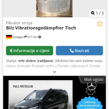
1
/
3
Fiksator stroja
Bilz
Vibrationsgedämpfter Tisch
Stuttgart
617 km
Informacije o cijeni
Nazvati
Stanje:
vrlo dobro (rabljeno)
, (Molimo da nam kažete svoju
cijenu ponude) Prodaja samo u Europi, uključujući Tursku
Cijena bez pakiranja; Uvjet isporuke: FCA (lokacija stroja)
===== Za tehničke podatke pogledajte brošuru. Sva prava
Mali oglasi
na jamstvo su isključena. Radi točnosti tehničkih podataka
i godine proizvodnje, za kompletnost pribora i alatne
opreme, Ne preuzimamo nikakvu odgovornost za
poštivanje svih zahtjeva sigurnosti i zaštite okoliša
navedenih u propisima o sprječavanju nesreća. Nema
prodaje privatnim osobama. Prodaja samo unutar Europe,