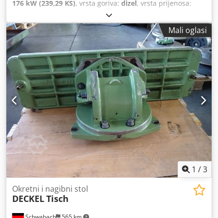
176 kW (239,29 KS)
, vrsta goriva:
dizel
, vrsta prijenosa:
automatski
, prva registracija:
12/2020
, emisijska klasa:
Euro 6
, boja:
crna
, broj sjedala:
6
, Oprema:
ABS,
Mali oglasi
elektronički program stabilnosti (ESP), filtar čestica,
klima uređaj, navigacijski sustav, središnje zaključavanje
,
1
/
3
Okretni i nagibni stol
DECKEL
Tisch
Schwabach
565 km