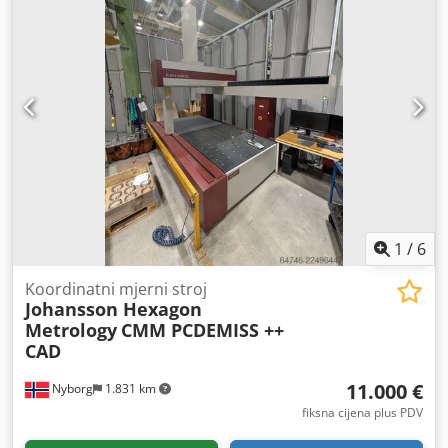
čelika na zalihi!
1
/
6
Koordinatni mjerni stroj
Johansson Hexagon
Metrology
CMM PCDEMISS ++
CAD
11.000 €
Nyborg
1.831 km
fiksna cijena plus PDV