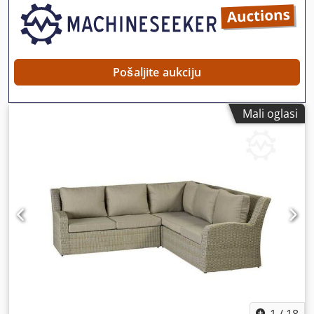
Pošaljite aukciju
Mali oglasi
1
/
18