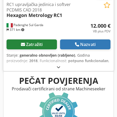
RC1 upravljačka jedinica i softver
PCDMIS CAD 2018
Hexagon Metrology
RC1
12.000 €
Padenghe Sul Garda
371 km
VB plus PDV
Zatražiti
Nazvati
Stanje:
generalno obnovljen (rabljeno)
, Godina
proizvodnje:
2018
, Funkcionalnost:
potpuno funkcionalan
,
Elektronička kontrola Hexagon RC1, u savršenom stanju, iz
2018. godine s vrlo malo radnih sati, isporučuje se u
paketu s odgovarajućim računalom s PCDmis CAD verzijom
PEČAT POVJERENJA
2018. Izvrsno za retrofitiranje DEA i Hexagon strojeva poput
Mistral i Gobal. Ova kontrola je radila s DEA Iota i LIDA 140
Prodavači certificirani od strane Machineseeker
skalama. Cjdpfxoxyqn Ns Ac Terf