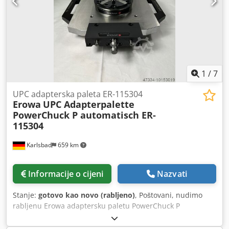
1
/
7
UPC adapterska paleta ER-115304
Erowa
UPC Adapterpalette
PowerChuck P automatisch ER-
115304
Karlsbad
659 km
Informacije o cijeni
Nazvati
Stanje:
gotovo kao novo (rabljeno)
, Poštovani, nudimo
rabljenu Erowa adaptersku paletu PowerChuck P
automatic, paleta je korištena samo u demo svrhe. Stanje
Novo. ER-115304. Moguća dostava i pregled.Za sva pitanja