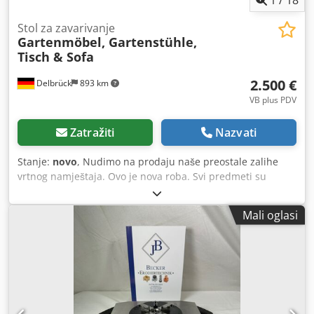
Stol za zavarivanje
Gartenmöbel, Gartenstühle,
Tisch & Sofa
2.500 €
Delbrück
893 km
VB plus PDV
Zatražiti
Nazvati
Stanje:
novo
, Nudimo na prodaju naše preostale zalihe
vrtnog namještaja. Ovo je nova roba. Svi predmeti su
nekorišteni. Csdov Duhrepfx Ac Tjrf Ukoliko ste
zainteresirani, slobodno nas kontaktirajte.
Mali oglasi