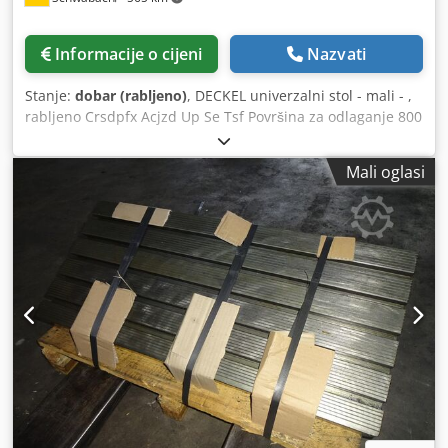
Informacije o cijeni
Nazvati
Stanje:
dobar (rabljeno)
, DECKEL univerzalni stol - mali - ,
rabljeno Crsdpfx Acjzd Up Se Tsf Površina za odlaganje 800
x 240 mm Procijenjena težina cca 0,1 t
Mali oglasi