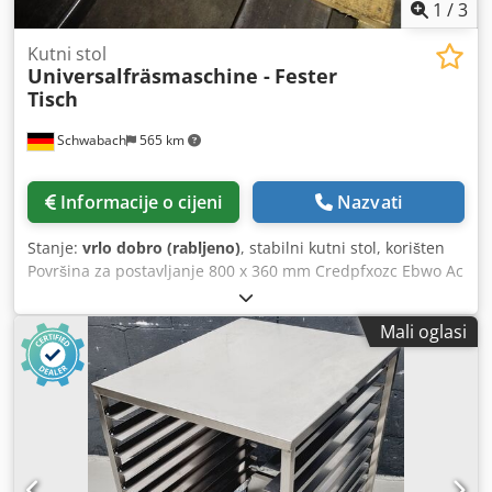
1
/
3
Kutni stol
Universalfräsmaschine -
Fester
Tisch
Schwabach
565 km
Informacije o cijeni
Nazvati
Stanje:
vrlo dobro (rabljeno)
, stabilni kutni stol, korišten
Površina za postavljanje 800 x 360 mm Credpfxozc Ebwo Ac
Tsf 5 T-utorа Razmak = 65 mm
Mali oglasi