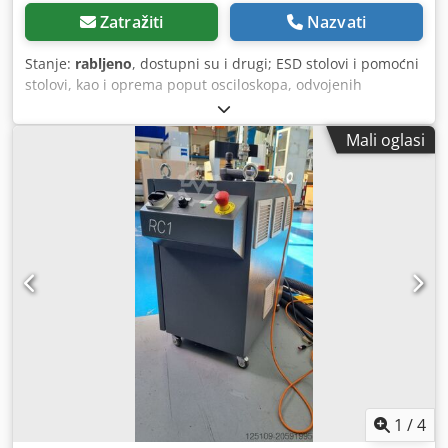
Zatražiti
Nazvati
Stanje:
rabljeno
, dostupni su i drugi; ESD stolovi i pomoćni
stolovi, kao i oprema poput osciloskopa, odvojenih
transformatora itd. Credpfx Aoy I Uw Tsc Tof Cijena za
jedan laboratorijski stol s nadogradnjom i jednu mobilnu
Mali oglasi
ladicu
1
/
4