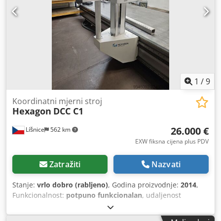
funkcija mjerenja krivulje, QDAS konverter i PiWeb
izvješćivanje Dodatna oprema i opcije mogu se osigurati
Dostupno u kratkom roku.
1
/
9
Koordinatni mjerni stroj
Hexagon
DCC C1
26.000 €
Líšnice
562 km
EXW fiksna cijena plus PDV
Zatražiti
Nazvati
Stanje:
vrlo dobro (rabljeno)
, Godina proizvodnje:
2014
,
Funkcionalnost:
potpuno funkcionalan
, udaljenost
pomaka osi X:
4.000 mm
, pomak osi Y:
1.600 mm
, pomak
osi Z:
2.100 mm
, Oprema:
Dostupna tipska pločica,