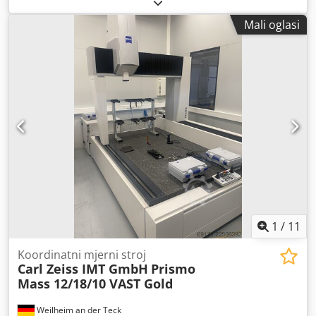
Chsdsicnk Eepfx Aa Doa prodajem šasije,
Mali oglasi
1
/
11
Koordinatni mjerni stroj
Carl Zeiss IMT GmbH
Prismo
Mass 12/18/10 VAST Gold
Weilheim an der Teck