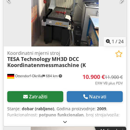
vrijedi samo za Austriju i susjedne zemlje: Švicarsku,
Njemačku, Sloveniju i Hrvatsku.
1
/
24
Koordinatni mjerni stroj
TESA Technology
MH3D DCC
Koordinatenmessmaschine (K
10.900 €
Ottendorf-Okrilla
684 km
11.900 €
EXW VB plus PDV
Zatražiti
Nazvati
Stanje:
dobar (rabljeno)
, Godina proizvodnje:
2009
,
Funkcionalnost:
potpuno funkcionalan
, broj stroja/vozila:
08120055
, mjerna zona os X:
440 mm
, mjerni raspon Y-osi:
500 mm
, mjerna zona Z-os:
410 mm
, masa obratka (maks.):