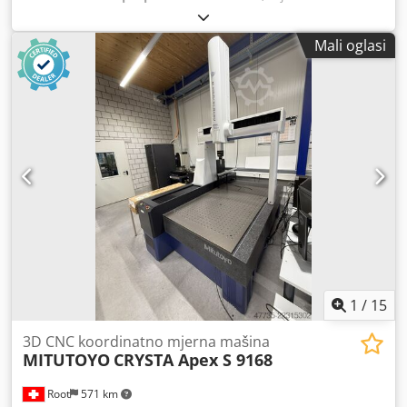
1.000 mm
, mjerni raspon Y-osi:
3.000 mm
, mjerna zona Z-
os:
800 mm
, Raspon mjerenja Os X: 1.000 mm Os Y: 2.000
Mali oglasi
mm Os Z: 800 mm Granitne vodilice Osi s pneumatskim
ležajevima Točnost mjerenja Odstupanje u mjerenju
duljine približno 1,3 µm plus L 400 ovisi o izvedbi i stanju
kalibracije Sustavi za ispitivanje Moguće su Renishawove
glave za ispitivanje Dodirni i skenirajući sustavi PH10 TP20
SP25 SP80, ovisno o opremi Težina radnog komada
Dopušteno opterećenje stola do približno 2.000 kg ovisi o
izvedbi Upravljanje CNC upravljanje s ručnim uređajem
Softver Metrosoft CM, verzija 3.112 WENZEL Quartis R16
Chsdpfsy Ewgxex Aa Dja Električno napajanje 230 V, 50/60
Hz Potrosnja snage približno 1 kVA Pneumatsko napajanje
Stlačeni zrak, 6 do 10 bara filtriran i suh
1
/
15
3D CNC koordinatno mjerna mašina
MITUTOYO
CRYSTA Apex S 9168
Root
571 km