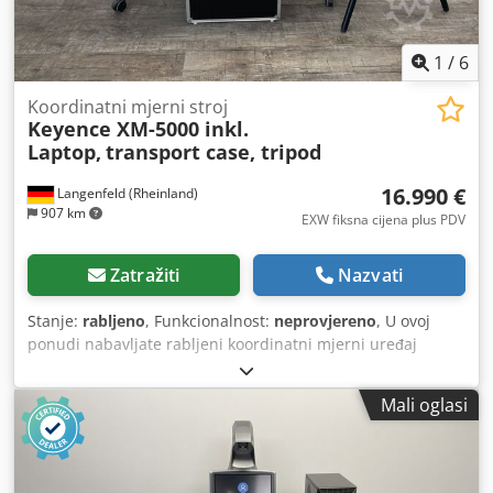
1
/
6
Koordinatni mjerni stroj
Keyence XM-5000 inkl.
Laptop,
transport case, tripod
16.990 €
Langenfeld (Rheinland)
907 km
EXW fiksna cijena plus PDV
Zatražiti
Nazvati
Stanje:
rabljeno
, Funkcionalnost:
neprovjereno
, U ovoj
ponudi nabavljate rabljeni koordinatni mjerni uređaj
"Keyence XM-5000". Predmet prodaje: 1x Keyence XM-5000
sa sljedećom opremom: uključujući prijenosno računalo s
Mali oglasi
softverom za primjenu uključujući transportni kovčeg
Codpfoy Iaayjx Aa Doha uključujući stanicu za punjenje
baterije uključujući tronožac Stanje: Ova ponuda odnosi se
na rabljeni uređaj koji može imati tragove upotrebe (manje