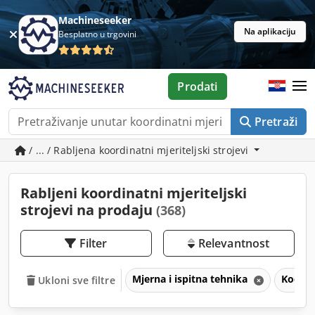
Machineseeker
Na aplikaciju
Besplatno u trgovini
Prodati
Pretraži
/ ... / Rabljena koordinatni mjeriteljski strojevi
Rabljeni koordinatni mjeriteljski
strojevi na prodaju
(368)
Filter
Relevantnost
Mjerna i ispitna tehnika
Koordin
Ukloni sve filtre