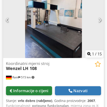
mjernom načinu Osovina maks. 300 mm/s Vektor maks.
425 mm/s Cedszn Iucopfx Aa Djha Verzija softvera Calybso
2023/ servisni paket 2 --- verzija 7.6.08 Različiti mjerni
senzori Mjerna glava
1
/
15
Koordinatni mjerni stroj
Wenzel
LH 108
Rain
515 km
Informacije o cijeni
Nazvati
Stanje:
vrlo dobro (rabljeno)
, Godina proizvodnje:
2007
,
Funkcionalnost:
potpuno funkcionalan
, mjerna zona os X: