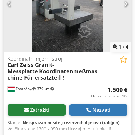
1
/
4
Koordinatni mjerni stroj
Carl Zeiss Granit-
Messplatte
Koordinatenmeßmas
chine Für ersatzteil !
1.500 €
Tatabánya
370 km
fiksna cijena plus PDV
Zatražiti
Nazvati
Stanje:
Neispravan nositelj rezervnih dijelova (rabljen)
,
Veličina stola: 1300 x 950 mm Uređaj nije u funkciji!