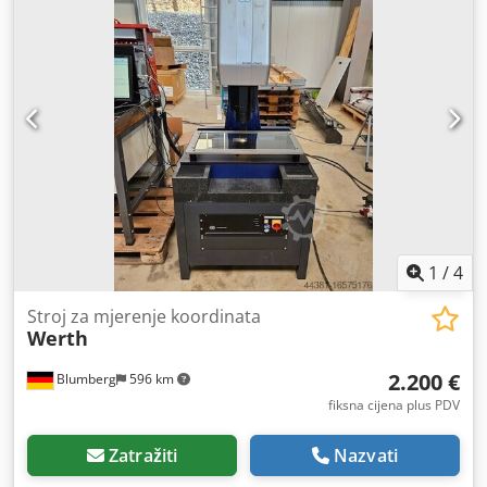
ćemo vam organizirati povoljan prijevoz! Dobit ćete uredan
račun. Za strane kupce moguće je izraditi i neto račun.
Preduvjet je važeći PDV identifikacijski broj. Pravo na
prodaju zadržavamo. Cedpfxsznkulj Aa Dsha Posjetite našu
trgovinu i pogledajte naše ostale ponude. Navedena imena
tvrtki i robne marke su vlasništvo njihovih nositelja i služe
isključivo za identifikaciju i opis proizvoda. Moguće su
odstupanja od tehničkih podataka, kao i pogreške u opisu
proizvoda, što se unaprijed zadržava.
1
/
4
Stroj za mjerenje koordinata
Werth
2.200 €
Blumberg
596 km
fiksna cijena plus PDV
Zatražiti
Nazvati