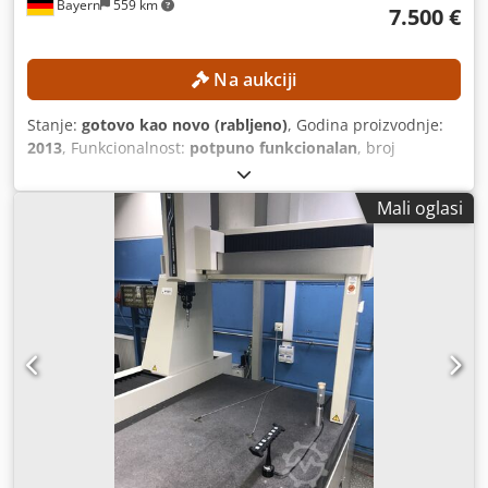
Bayern
559 km
7.500 €
Na aukciji
Stanje:
gotovo kao novo (rabljeno)
, Godina proizvodnje:
2013
, Funkcionalnost:
potpuno funkcionalan
, broj
stroja/vozila:
1393
, doseg ruke:
2.500 mm
, Bez minimalne
cijene – zajamčena prodaja po najvišoj ponudi! Uključuje
Mali oglasi
prijenosno računalo i softver PCdemis 2016! TEHNIČKE
KARAKTERISTIKE FP2 paket za mobilnost: dostupan Softver
za mjerenje: PCdemis (2016) Prijenosno računalo: DELL M
6800 s 17-inčnim zaslonom i Windowsom 10 Stativ:
Brunson teški stativ na kotačima, tip 230 FIX Raspon
mjerenja: 2.500 mm Klasa točnosti: 5 Broj osi: 6 Željena
odstupanja pojedinačne točke: 0,020 mm Željena
volumetrijska točnost: ±0,029 mm Težina ruke: 8 kg Set
tipala: tipalo s rubinskom kuglicom 3 mm, 6 mm i s
čeličnom kuglicom 15 mm OPREMA - Konstrukcija s
dvostrukom cijevi od karbonskih vlakana omogućuje
odvajanje stabilnosti i mjerenja Codszrd R Uepfx Aa Dsha -