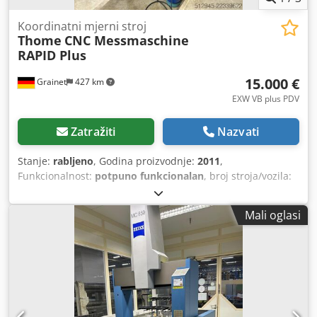
Koordinatni mjerni stroj
Thome
CNC Messmaschine
RAPID Plus
15.000 €
Grainet
427 km
EXW VB plus PDV
Zatražiti
Nazvati
Stanje:
rabljeno
, Godina proizvodnje:
2011
,
Funkcionalnost:
potpuno funkcionalan
, broj stroja/vozila:
p1276453
, mjerna zona os X:
1.200 mm
, mjerni raspon Y-
osi:
700 mm
, mjerna zona Z-os:
600 mm
, masa obratka
Mali oglasi
(maks.):
650 kg
, ukupna visina:
2.650 mm
, vrsta ulazne
struje:
Klima uređaj
, ukupna širina:
1.271 mm
, ukupna
duljina:
2.081 mm
, udaljenost pomaka osi X:
1.200 mm
,
pomak osi Y:
700 mm
, pomak osi Z:
600 mm
, ukupna
masa:
1.750 kg
, ulazni napon:
220 V
, visina stola:
800 mm
,
priključak za komprimirani zrak:
6 letva
, godina zadnjeg
generalnog remonta:
2025
, maksimalna temperatura