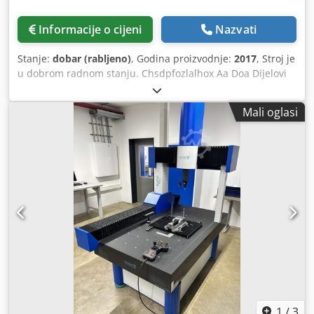
Informacije o cijeni
Nazvati
Stanje:
dobar (rabljeno)
, Godina proizvodnje:
2017
, Stroj je
u dobrom radnom stanju. Chsdpfozlalhox Aa Doa Dijelovi
označeni na slikama nisu uključeni. Tehnički podaci nalaze
se na slikama.
Mali oglasi
1
/
3