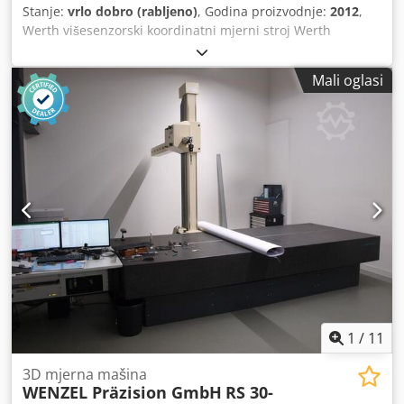
Stanje:
vrlo dobro (rabljeno)
, Godina proizvodnje:
2012
,
Werth višesenzorski koordinatni mjerni stroj Werth
višesenzorski koordinatni mjerni stroj Tip: Scope Check
200x200x200/Z/S 3D CNC Godina proizvodnje: 2012 Težina:
Mali oglasi
cca 260 kg Raspon mjerenja: X=200 Y=200 Z=200mm
Dimenzije uređaja: Š=750 D=740 V=1700mm Pogon:
Kuglični vijak sa servo motorima Chjdpfxot H I Ake Aa Dsa
Vrsta mjerenja: optičko Mjerni program: WinWerth
(Windows 7 računalo) Pribor: Priručnici Dokumenti 2
zaslona PC Tipkovnica joystick
1
/
11
3D mjerna mašina
WENZEL Präzision GmbH
RS 30-