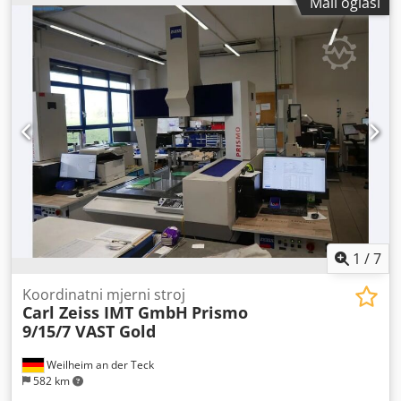
Mali oglasi
dokumentacija / priručnik
, Hexagon DCC C1 Godina
proizvodnje 2014. Model 40.16.21 Sustav B3CLC
Codjzrntmspfx Aa Djha Mjerna glava TesaStar-m Senzor
TP20 Uređaj je transportno osiguran i demontiran izravno
od strane proizvođača Hexagon Metrology.
1
/
7
Koordinatni mjerni stroj
Carl Zeiss IMT GmbH
Prismo
9/15/7 VAST Gold
Weilheim an der Teck
582 km