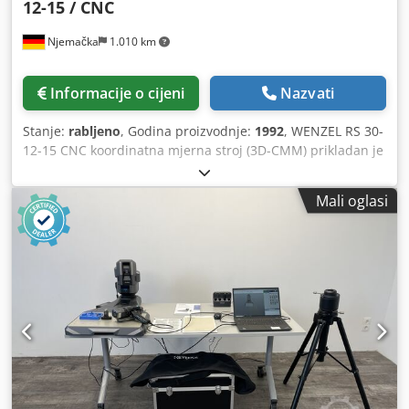
12-15 / CNC
Njemačka
1.010 km
Informacije o cijeni
Nazvati
Stanje:
rabljeno
, Godina proizvodnje:
1992
, WENZEL RS 30-
12-15 CNC koordinatna mjerna stroj (3D-CMM) prikladan je
za precizne 3D mjernje u kontroli kvalitete, mjerenju
tijekom proizvodnje i kontroli ulazne robe. Chjdpjzqc Hrefx
Mali oglasi
Aa Dsa Opremljen je CNC upravljačkim sustavom i
sustavom za ispitivanje Renishaw PH10 / TP20. Veliki
raspon mjerenja od 3.000 x 2.000 x 1.500 mm (X/Y/Z)
omogućuje mjerenje velikih dijelova. Stroj je idealan za
upotrebu u proizvodnji alata, kalupa i strojeva, kao i
svugdje gdje su potrebna visoko precizna koordinatna
mjerenja.