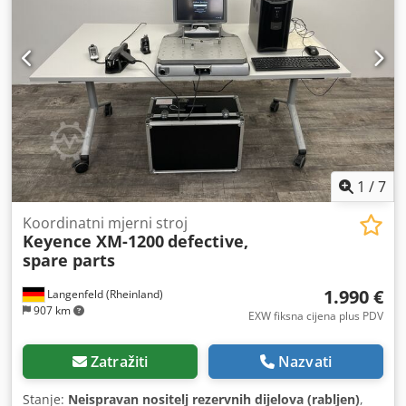
ogrebotine ili žućanje). Uređaj je testiran i funkcionalan.
Pakiranje i dostava: Rado ćemo vam omogućiti da
pogledate uređaj tijekom našeg radnog vremena. Molimo
vas da se dogovorite za termin! Na zahtjev je moguće
osigurati pakiranje prikladno za morski transport i svjetsku
dostavu! Prije slanja ili preuzimanja, za vas ćemo snimiti
videozapis s testom funkcionalnosti. Za dodatne
informacije, slobodno nas kontaktirajte osobno.
1
/
7
Koordinatni mjerni stroj
Keyence XM-1200
defective,
spare parts
1.990 €
Langenfeld (Rheinland)
907 km
EXW fiksna cijena plus PDV
Zatražiti
Nazvati
Stanje:
Neispravan nositelj rezervnih dijelova (rabljen)
,