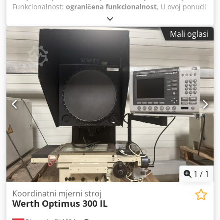
Funkcionalnost:
ograničena funkcionalnost
, U ovoj ponudi
nabavljate neispravan koordinatni mjerni uređaj „Keyence
XM-1200“. Predmet prodaje: 1x Keyence XM-1200 s
Mali oglasi
sljedećom opremom uključujući opremu prikazanu na
fotografijama Stanje: Ova ponuda odnosi se na rabljeni
uređaj koji može imati tragove korištenja (manje
ogrebotine ili požutjelost). Uređaj nije funkcionalan.
Pakiranje i dostava: Rado ćemo vam omogućiti da
pregledate uređaj tijekom našeg radnog vremena. Molimo,
dogovorite termin! Cjdpfxeyrcx Se Aa Dsha Na zahtjev je
moguće osigurati pakiranje prikladno za prijevoz morem i
dostavu u cijelom svijetu! Prije slanja ili preuzimanja
snimamo videozapis testa funkcionalnosti za vas. Za više
informacija, slobodno nas kontaktirajte osobno.
1
/
1
Koordinatni mjerni stroj
Werth
Optimus 300 IL