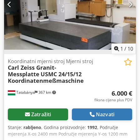
(ovisno o gumbu) - Novi PH10T plus ili M plus i TP200/20
(Nadogradnja) - Bilz pneumatsko prigušivanje vibracija
opcionalna instalacija, kalibracija i obuka (plus putovanje)
Uključujući 3 mjeseca jamstva na stroj i gumbe (bez putnih
troškova)
1
/
10
Koordinatni mjerni stroj Mjerni stroj
Carl Zeiss Granit-
Messplatte
USMC 24/15/12
Koordinatenmeßmaschine
6.000 €
Tatabánya
367 km
fiksna cijena plus PDV
Zatražiti
Nazvati
Stanje:
rabljeno
, Godina proizvodnje:
1992
, Područje
mjerenja X-os 2400 mm Područje mjerenja Y-os 1200 mm