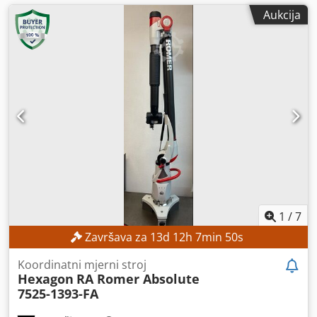
Aukcija
1
/
7
Završava za
13
d
12
h
7
min
48
s
Koordinatni mjerni stroj
Hexagon
RA Romer Absolute
7525-1393-FA