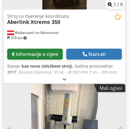
1
/
9
Stroj za mjerenje koordinata
Aberlink
Xtreme 350
Wolkersdorf im Weinviertel
379 km
Informacije o cijeni
Nazvati
Stanje:
kao novo (izložbeni stroj)
, Godina proizvodnje:
2017
, Raspon mjerenja: XY os – Ø 350 mm Z os – 200 mm
Nesigurnost mjerenja duljine prema normi ISO 10360: E =
[2,9 + 4L/1000] µm Renishaw TP20 mjerni senzor Renishaw
Mali oglasi
MCR20 sustav za izmjenu senzora (+1 modul) Messoftware
Aberlink 3D (najnovija verzija, besplatna ažuriranja)
opcionalno: Chjdpfx Aer Elmpsa Dsa Aberlink CAD offline
programiranje / CAD usporedba Paušal za instalaciju i
obuku (2 dana) 5.000 € (uz troškove prijevoza) Stroj se
iznajmljuje isključivo. Mjesečna najamnina: 1.000 €
mjesečno, uključujući servis (uz troškove prijevoza) Ponuda