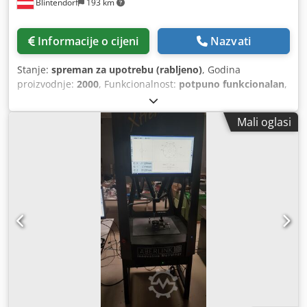
Blintendorf
193 km
Informacije o cijeni
Nazvati
Stanje:
spreman za upotrebu (rabljeno)
, Godina
proizvodnje:
2000
, Funkcionalnost:
potpuno funkcionalan
,
Profilni projektor Werth Optimus 300 IL, evaluacijska
jedinica HEIDENHAIN Metronics Quadra-Chek 100 Cedpfx
Mali oglasi
Aozg Nqisa Dsha