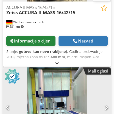
Rcj Dja Dostupno u kratkom roku.
ACCURA II MASS 16/42/15
Zeiss
ACCURA II MASS 16/42/15
Weilheim an der Teck
581 km
Informacije o cijeni
Nazvati
Stanje:
gotovo kao novo (rabljeno)
, Godina proizvodnje:
2013
, mjerna zona os X:
1.600 mm
, mjerni raspon Y-osi:
4.200 mm
, mjerna zona Z-os:
1.500 mm
, masa obratka
(maks.):
5.000 kg
, Oprema:
Dostupna tipska pločica
, CARL
Mali oglasi
ZEISS CNC koordinatni mjerni uređaj ACCURA II MASS
16/42/15 Godina proizvodnje: 2013. Godina generalne
popravke: 2025. Chsdpeydnzcsfx Aa Dea Raspon mjerenja:
X = 1600 mm, Y = 4200 mm, Z = 1500 mm Upravljački
sustav: C99 SR VII Upravljačka ploča: BP26_SE Senzor: VAST
XT GOLD i RDS-CAA s VAST XXT Magazin za izmjenu
mjernih glava: Multi Sensor Rack MSR Automatska
temperaturna kompenzacija Točnost: VAST XT GOLD / RDS-