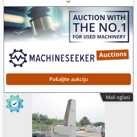
Područje mjerenja Z-os 1500 mm Težina stroja cca. 9,00 t
Cjdjg Er Nlepfx Aa Deha
Pošaljite aukciju
Mali oglasi