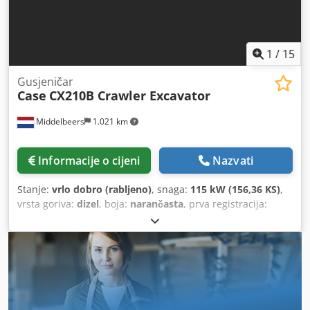
1
/
15
Gusjeničar
Case
CX210B Crawler Excavator
Middelbeers
1.021 km
Informacije o cijeni
Nazvati
Stanje:
vrlo dobro (rabljeno)
, snaga:
115 kW (156,36 KS)
,
vrsta goriva:
dizel
, boja:
narančasta
, prva registracija:
07/2013
, Godina proizvodnje:
2012
, radni sati:
15.109 h
,
Opće informacije Modelna godina: 2012 Serijski broj:
DCH210R5NCEAH2500 Tehničke informacije Broj cilindara:
4 Vlastita masa: 22.600 kg Funkcionalnost Radna širina: 300
cm CE oznaka: da Stanje Tehničko stanje: vrlo dobro
Vizualno stanje: vrlo dobro Financijske informacije Cijena:
Na upit Dwodpfxjy En Nde Anwsa Jamstvo Jamstvo: Iz prve