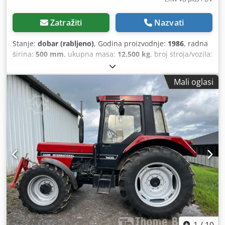
Zatražiti
Nazvati
Stanje:
dobar (rabljeno)
, Godina proizvodnje:
1986
, radna
širina:
500 mm
, ukupna masa:
12.500 kg
, broj stroja/vozila:
017128
, CASE IH 1660 aksijalni protok Marka: Case IH
Model: 1660 Godina: 1987 Radni sati: 3.300 h Širina
Mali oglasi
presjeka: 5,00 m Djdpfx Anevr Dxpowewa Razne vrste
opreme: sjeckalica slame, rasipač slame