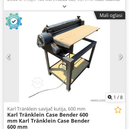
klima uređaj, pogon na sva četiri kotača
, Težina vozila:
5.868 kg Dwsdpfxowlmt Ie Anwsa Duljina: 4.692 mm Širina:
Mali oglasi
2.507 mm Visina: 2.997 mm Međuosovinski razmak: 2.723
mm Nazivna snaga: 105,9 kW, 144 KS Nazivna brzina: 2.200
o/min Broj cilindara: 6 Zapremnina: 7.480 cm³ Povećanje
okretnog momenta: 51,3 Pogon na sva četiri kotača
1
/
8
Karl Tränklein savijač kutija, 600 mm
Karl Tränklein Case Bender 600
mm
Karl Tränklein Case Bender
600 mm