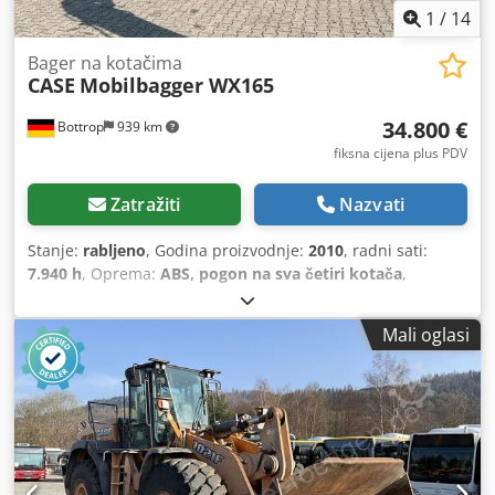
1
/
14
Bager na kotačima
CASE
Mobilbagger WX165
34.800 €
Bottrop
939 km
fiksna cijena plus PDV
Zatražiti
Nazvati
Stanje:
rabljeno
, Godina proizvodnje:
2010
, radni sati:
7.940 h
, Oprema:
ABS, pogon na sva četiri kotača
,
Mali oglasi