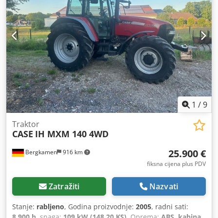
1
/
9
Traktor
CASE
IH MXM 140 4WD
25.900 €
Bergkamen
916 km
fiksna cijena plus PDV
Zatražiti
Nazvati
Stanje:
rabljeno
, Godina proizvodnje:
2005
, radni sati:
8.900 h
, snaga:
109 kW (148,20 KS)
, Oprema:
ABS, kabina,