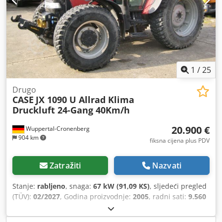
1
/
25
Drugo
CASE
JX 1090 U Allrad Klima
Druckluft 24-Gang 40Km/h
20.900 €
Wuppertal-Cronenberg
904 km
fiksna cijena plus PDV
Zatražiti
Nazvati
Stanje:
rabljeno
, snaga:
67 kW (91,09 KS)
, sljedeći pregled
(TÜV):
02/2027
, Godina proizvodnje:
2005
, radni sati:
9.560
h
, Oprema:
kabina, klima uređaj, pogon na sva četiri
kotača
,