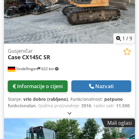
1
/
9
Gusjeničar
Case
CX145C SR
Sindelfingen
622 km
Informacije o cijeni
Nazvati
Stanje:
vrlo dobro (rabljeno)
, Funkcionalnost:
potpuno
funkcionalan
, Godina proizvodnje:
2016
, radni sati:
11.500
h
, * 11.500 sati * Radna težina 15.700 kg Dwedpfx Asy Rm
H Eenwoa * Snaga motora 77 kW * Roadliner * hidraulični
Mali oglasi
brzi izmjenjivač * klima uređaj