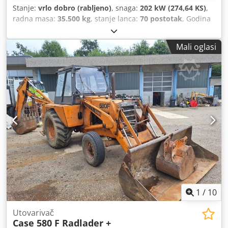
Stanje:
vrlo dobro (rabljeno)
, snaga:
202 kW (274,64 KS)
,
radna masa:
35.500 kg
, stanje lanca:
70 postotak
, Godina
proizvodnje:
2006
, radni sati:
9.139 h
, Oprema:
klima
uređaj
, CASE CX330 Godina proizvodnje: 2006. Radni sati:
Mali oglasi
9.139 sati. Zatvorena kabina Djdpezp Rm Refx Anwjwa
Klimatizacija Radio Centralno podmazivanje Standardna
ruka Dužina ruke: 3,30 m Kompletna hidraulička instalacija
(za čekić, grablju, škare) Brzi priključak OQ80 1 x lopata –
širina 800 mm 1 x grablja – ispravna, potrebno je
popravljanje Podvozje u stanju od cca 70% Podne ploče,
širina 600 mm Isuzu motor, snage 202 kW CE oznaka
Dimenzije za transport: 10,8 x 3 x 3,40 m Radna težina:
35,5 t.
1
/
10
Utovarivač
Case 580 F Radlader +