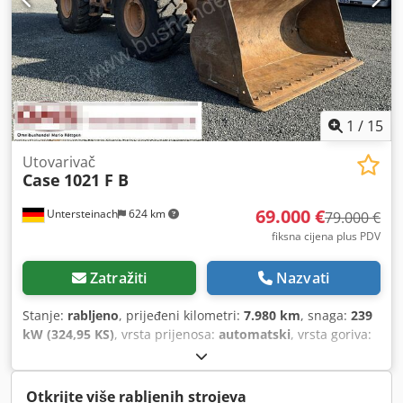
1
/
15
Utovarivač
Case
1021 F B
69.000 €
Untersteinach
624 km
79.000 €
fiksna cijena plus PDV
Zatražiti
Nazvati
Stanje:
rabljeno
, prijeđeni kilometri:
7.980 km
, snaga:
239
kW (324,95 KS)
, vrsta prijenosa:
automatski
, vrsta goriva:
dizel
, boja:
žuta
, prva registracija:
01/2013
, Godina
proizvodnje:
2013
, Oprema:
klima uređaj
,
Otkrijte više rabljenih strojeva