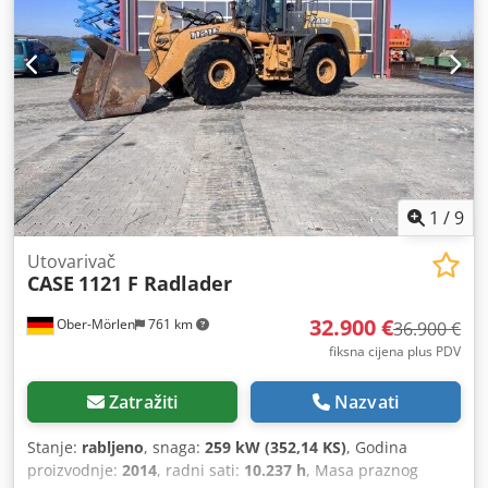
1
/
9
Utovarivač
CASE
1121 F Radlader
32.900 €
Ober-Mörlen
761 km
36.900 €
fiksna cijena plus PDV
Zatražiti
Nazvati
Stanje:
rabljeno
, snaga:
259 kW (352,14 KS)
, Godina
proizvodnje:
2014
, radni sati:
10.237 h
, Masa praznog