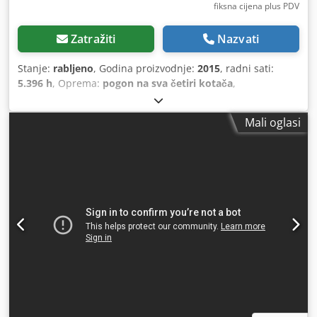
fiksna cijena plus PDV
Zatražiti
Nazvati
Stanje:
rabljeno
, Godina proizvodnje:
2015
, radni sati:
5.396 h
, Oprema:
pogon na sva četiri kotača
,
Mali oglasi