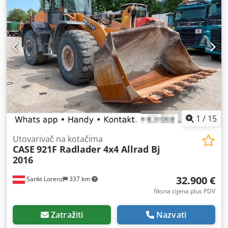
1
/
15
Utovarivač na kotačima
CASE
921F Radlader 4x4 Allrad Bj
2016
32.900 €
Sankt Lorenz
337 km
fiksna cijena plus PDV
Zatražiti
Nazvati