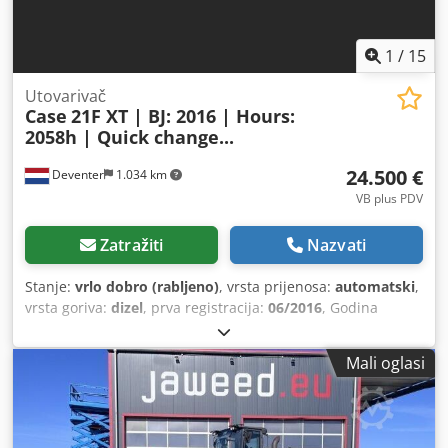
1
/
15
Utovarivač
Case
21F XT | BJ: 2016 | Hours:
2058h | Quick change...
24.500 €
Deventer
1.034 km
VB plus PDV
Zatražiti
Nazvati
Stanje:
vrlo dobro (rabljeno)
, vrsta prijenosa:
automatski
,
vrsta goriva:
dizel
, prva registracija:
06/2016
, Godina
proizvodnje:
2016
, radni sati:
2.058 h
, Oprema:
kabina
,
Mali oglasi