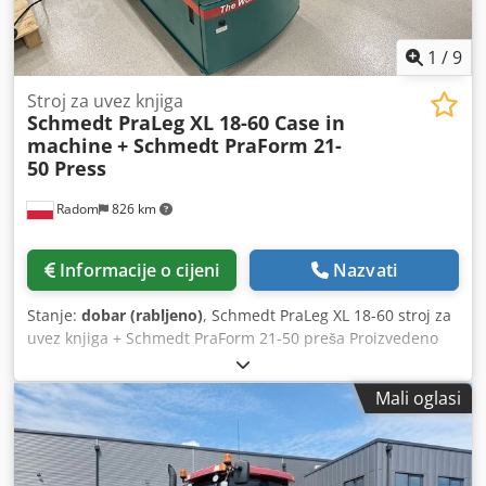
1
/
9
Stroj za uvez knjiga
Schmedt PraLeg XL 18-60 Case in
machine
+ Schmedt PraForm 21-
50 Press
Radom
826 km
Informacije o cijeni
Nazvati
Stanje:
dobar (rabljeno)
, Schmedt PraLeg XL 18-60 stroj za
uvez knjiga + Schmedt PraForm 21-50 preša Proizvedeno
2022. Schmedt PraLeg XL 18-60 Stroj za umetanje knjižnog
bloka Stroj u dobrom stanju, spreman za rad. Stroj umeće
Mali oglasi
knjižni blok u prethodno pripremljene tvrde korice. Dvije
jedinice za nanošenje ljepila, glatko podešavanje debljine
ljepila. Dwedpezdazbjfx Anwsa Format: Visina bloka: 80 –
450 mm Širina bloka: 110 – 450 mm Debljina bloka: 2 – 80