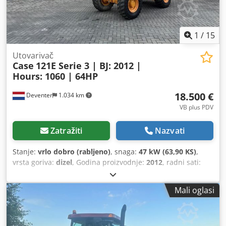
1
/
15
Utovarivač
Case
121E Serie 3 | BJ: 2012 |
Hours: 1060 | 64HP
18.500 €
Deventer
1.034 km
VB plus PDV
Zatražiti
Nazvati
Stanje:
vrlo dobro (rabljeno)
, snaga:
47 kW (63,90 KS)
,
vrsta goriva:
dizel
, Godina proizvodnje:
2012
, radni sati:
1.060 h
,
Mali oglasi