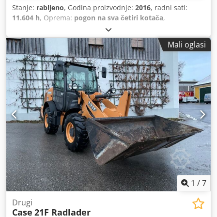
Stanje:
rabljeno
, Godina proizvodnje:
2016
, radni sati:
11.604 h
, Oprema:
pogon na sva četiri kotača
,
Mali oglasi
1
/
7
Drugi
Case
21F Radlader