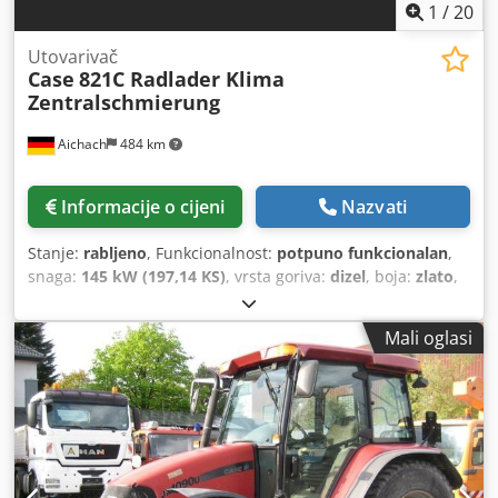
1
/
20
Utovarivač
Case
821C Radlader Klima
Zentralschmierung
Aichach
484 km
Informacije o cijeni
Nazvati
Stanje:
rabljeno
, Funkcionalnost:
potpuno funkcionalan
,
snaga:
145 kW (197,14 KS)
, vrsta goriva:
dizel
, boja:
zlato
,
radna masa:
18.000 kg
, Godina proizvodnje:
2000
, radni
sati:
8.000 h
, Oprema:
centralizirani sustav za
Mali oglasi
podmazivanje, kabina, klima uređaj
, Case 821C utovarivač
na kotačima Dwedpsy Uxt Sefx Anwea Godina proizvodnje:
2000 8.000 radnih sati 145 kW cca 18.000 kg Klima uređaj
Centralno podmazivanje Gume 23,5R25