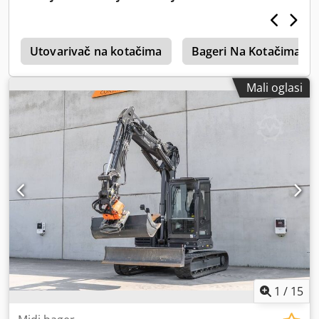
r
Utovarivač na kotačima
Bageri Na Kotačima
Mali oglasi
1
/
15