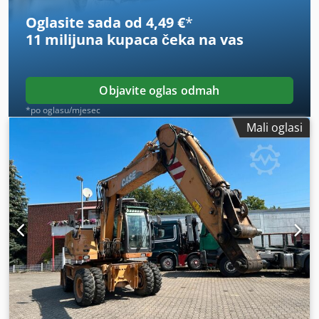
ruke, kompletna servisna povijest, odmah spremno za rad!
Oglasite sada od 4,49 €
*
- 80 % gusjeničnog podvozja - Uključene 3 žlice: 1300 mm,
11 milijuna kupaca
čeka na vas
450 mm i 2000 mm žlica za jarak - Opcionalno s TOPCON
3D sustavom iz 2021.
Objavite oglas odmah
*po oglasu/mjesec
Mali oglasi