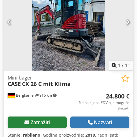
1
/
11
Mini bager
CASE
CX 26 C mit Klima
24.800 €
Bergkamen
916 km
fiksna cijena PDV nije moguće
iskazati
Zatražiti
Nazvati
Stanje:
rabljeno
, Godina proizvodnje:
2019
, radni sati: