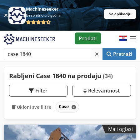
Machineseeker
Na aplikaciju
Besplatno u trgovini
Prodati
Pretraži
Rabljeni Case 1840 na prodaju
(34)
Filter
Relevantnost
Case
Ukloni sve filtre
Mali oglasi