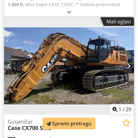
1.360 h
, Mini bager CASE CX26C, * Godina proizvodnje
2019, * 1360 BS, i * Grijanje, * Klima uređaj, * Gumene
gusjenice, * Ražlica buldožera, * Brza spojnica
Mali oglasi
Dwodpfxjurfkce Anwja
1
/
29
Gusjeničar
Spremi pretragu
Case
CX700 SME