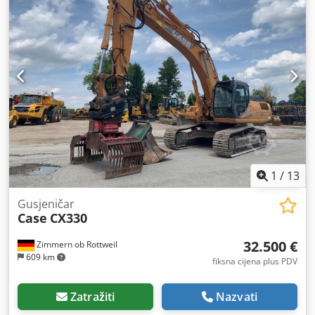
1
/
13
Gusjeničar
Case
CX330
32.500 €
Zimmern ob Rottweil
609 km
fiksna cijena plus PDV
Zatražiti
Nazvati