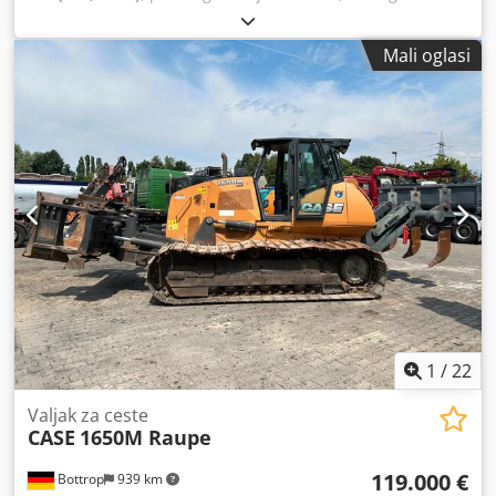
dizel
, Godina proizvodnje:
2004
,
Mali oglasi
1
/
22
Valjak za ceste
CASE
1650M Raupe
119.000 €
Bottrop
939 km