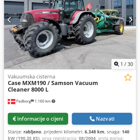
mm Proizvodni kapacitet: cca 200 – 300 kom/h Napajanje:
230V Težina: 300 kg Proizvedeno u Njemačkoj. Schmedt
PraForm 21-50 Preša za knjige Preša za knjige s rezačem
žlijeba. Proizvodnja Schmedt, Njemačka. Stroj je u vrlo
dobrom stanju, spreman za proizvodnju. Tehničke
specifikacije: Maksimalni format: 420 x 520 x 100 mm
Težina: 220 kg Napajanje: 230 V + komprimirani zrak.
Cijena je za set od dva stroja.
1
/
30
Vakuumska cisterna
Case
MXM190 / Samson Vacuum
Cleaner 8000 L
Padborg
1.160 km
Informacije o cijeni
Nazvati
Stanje:
rabljeno
, prijeđeni kilometri:
6.348 km
, snaga:
140
kW (190,35 KS)
, prva registracija:
08/2004
, vrsta goriva: