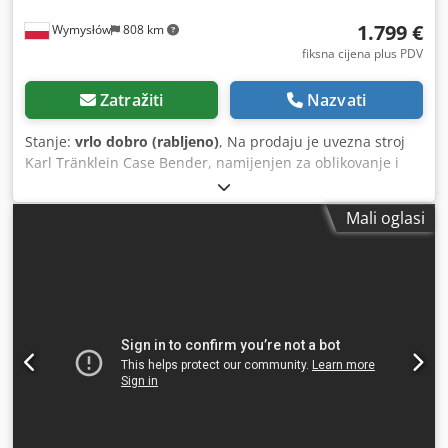
1.799 €
Wymysłów
808 km
fiksna cijena plus PDV
Zatražiti
Nazvati
Stanje:
vrlo dobro (rabljeno)
, Na prodaju je uvezna stroj
Karl Tränklein Case Bender, namijenjen za oblikovanje i
savijanje hrbata korica knjiga u tvrdom uvezu. Uređaj daje
koricama odgovarajući radijus, što omogućuje savršeno
Mali oglasi
prianjanje uz knjižni blok. Stroj je opremljen podesivim
valjcima za prilagodbu različitim debljinama korica.
Masivna, lijevana konstrukcija osigurava visoku preciznost i
dugogodišnju trajnost. Tehnički podaci: Proizvođač: Karl
Tränklein Tip: Case Bender / stroj za oblikovanje hrbata
Djdpfxjziwnbs Anwewa Radna širina: cca 600 mm
Podešavanje pritiska valjaka Stabilna lijevana konstrukcija
Električni pogon Radni stol Stanje: rabljeno Primjena:
proizvodnja knjiga u tvrdom uvezu, uvezne radionice,
tiskare, grafički pogoni, proizvodnja albuma, kataloga i
korica.