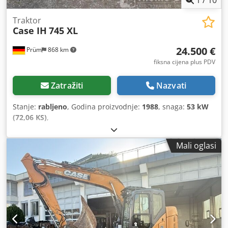
1
/
10
Traktor
Case IH
745 XL
24.500 €
Prüm
868 km
fiksna cijena plus PDV
Zatražiti
Nazvati
Stanje:
rabljeno
, Godina proizvodnje:
1988
, snaga:
53 kW
(72,06 KS)
,
Mali oglasi