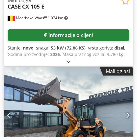
Midi bager
CASE
CX 105 E
Moerbeke-Waas
1.074 km
Informacije o cijeni
Stanje:
novo
, snaga:
53 kW (72,06 KS)
, vrsta goriva:
dizel
,
Godina proizvodnje:
2026
, Masa praznog vozila: 9.780 kg.
Za dodatne informacije obratite se odjelu prodaje tvrtke
KEY-TEC. Dedpfx Anszrrw Aswswa
Mali oglasi