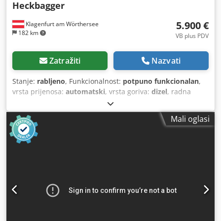
Heckbagger
5.900 €
Klagenfurt am Wörthersee
182 km
VB plus PDV
Zatražiti
Nazvati
Stanje:
rabljeno
, Funkcionalnost:
potpuno funkcionalan
,
vrsta prijenosa:
automatski
, vrsta goriva:
dizel
, radna
masa:
7.500 kg
, konfiguracija osovina:
4x2
, prva
registracija:
10/1977
, Godina proizvodnje:
1977
, Oprema:
Mali oglasi
hidraulika
,