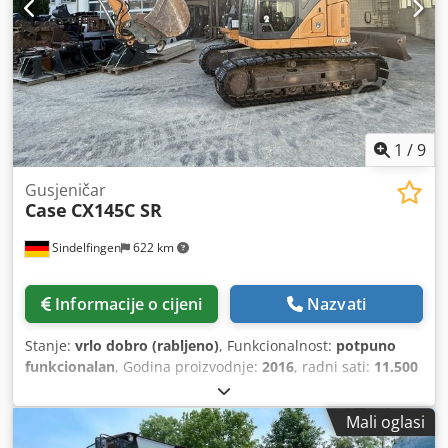
1
/
9
Gusjeničar
Case
CX145C SR
Sindelfingen
622 km
Informacije o cijeni
Nazvati
Stanje:
vrlo dobro (rabljeno)
, Funkcionalnost:
potpuno
funkcionalan
, Godina proizvodnje:
2016
, radni sati:
11.500
h
, * 11.500 sati * Radna težina 15.700 kg * Snaga motora
77 kW * Roadliner * hidraulični brzi izmjenjivač Dodpey
Mali oglasi
Rm H Eofx Al Iock * klima uređaj