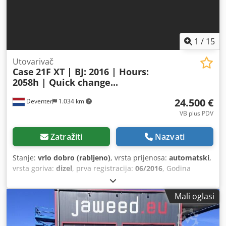
korica.
1
/
15
Utovarivač
Case
21F XT | BJ: 2016 | Hours:
2058h | Quick change...
24.500 €
Deventer
1.034 km
VB plus PDV
Zatražiti
Nazvati
Stanje:
vrlo dobro (rabljeno)
, vrsta prijenosa:
automatski
,
vrsta goriva:
dizel
, prva registracija:
06/2016
, Godina
proizvodnje:
2016
, radni sati:
2.058 h
, Oprema:
kabina
,
Mali oglasi