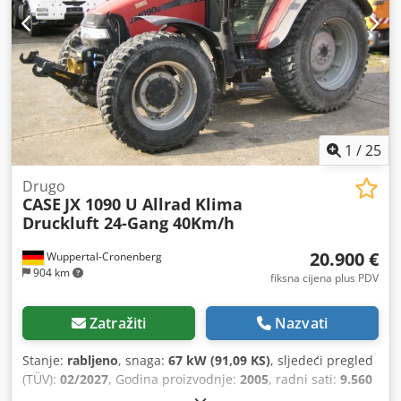
1
/
25
Drugo
CASE
JX 1090 U Allrad Klima
Druckluft 24-Gang 40Km/h
20.900 €
Wuppertal-Cronenberg
904 km
fiksna cijena plus PDV
Zatražiti
Nazvati
Stanje:
rabljeno
, snaga:
67 kW (91,09 KS)
, sljedeći pregled
(TÜV):
02/2027
, Godina proizvodnje:
2005
, radni sati:
9.560
h
, Oprema:
kabina, klima uređaj, pogon na sva četiri