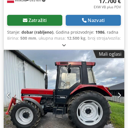
17.700 €
Wilków
693 km
poslovanja (AGB).
EXW VB plus PDV
Zatražiti
Nazvati
Stanje:
dobar (rabljeno)
, Godina proizvodnje:
1986
, radna
širina:
500 mm
, ukupna masa:
12.500 kg
, broj stroja/vozila:
017128
, CASE IH 1660 aksijalni protok Marka: Case IH
Dcjdovr Dxpopfx Al Iok Model: 1660 Godina: 1987 Radni
Mali oglasi
sati: 3.300 h Širina presjeka: 5,00 m Razne vrste opreme:
sjeckalica slame, rasipač slame