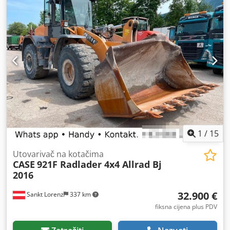
1
/
15
Utovarivač na kotačima
CASE
921F Radlader 4x4 Allrad Bj
2016
32.900 €
Sankt Lorenz
337 km
fiksna cijena plus PDV