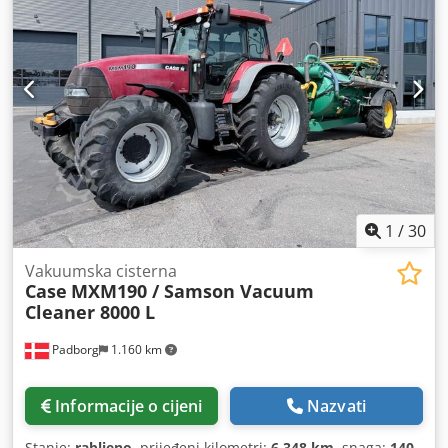
– 450 mm Debljina bloka: 2 – 80 mm Proizvodni kapacitet:
cca 200 – 300 kom/h Napajanje: 230V Težina: 300 kg
Proizvedeno u Njemačkoj. Schmedt PraForm 21-50 Preša za
knjige Preša za knjige s rezačem žlijeba. Proizvodnja
Schmedt, Njemačka. Stroj je u vrlo dobrom stanju,
spreman za proizvodnju. Tehničke specifikacije:
Maksimalni format: 420 x 520 x 100 mm Težina: 220 kg
Napajanje: 230 V + komprimirani zrak. Cijena je za set od
dva stroja. Dedszdazbepfx Al Iock
1
/
30
Vakuumska cisterna
Case
MXM190 / Samson Vacuum
Cleaner 8000 L
Padborg
1.160 km
Informacije o cijeni
Nazvati
Stanje:
rabljeno
, prijeđeni kilometri:
6.348 km
, snaga:
140