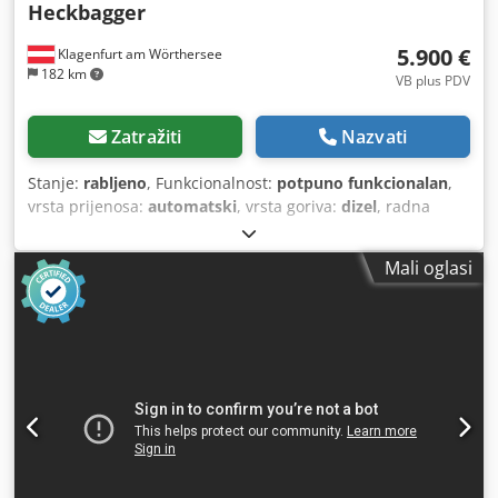
Heckbagger
5.900 €
Klagenfurt am Wörthersee
182 km
VB plus PDV
Zatražiti
Nazvati
Stanje:
rabljeno
, Funkcionalnost:
potpuno funkcionalan
,
vrsta prijenosa:
automatski
, vrsta goriva:
dizel
, radna
masa:
7.500 kg
, konfiguracija osovina:
4x2
, prva
registracija:
10/1977
, Godina proizvodnje:
1977
, Oprema:
Mali oglasi
hidraulika
,