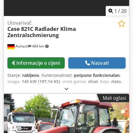
1
/
20
Utovarivač
Case
821C Radlader Klima
Zentralschmierung
Aichach
484 km
Informacije o cijeni
Nazvati
Stanje:
rabljeno
, Funkcionalnost:
potpuno funkcionalan
,
snaga:
145 kW (197,14 KS)
, vrsta goriva:
dizel
, boja:
zlato
,
radna masa:
18.000 kg
, Godina proizvodnje:
2000
, radni
sati:
8.000 h
, Oprema:
centralizirani sustav za
Mali oglasi
podmazivanje, kabina, klima uređaj
, Case 821C utovarivač
na kotačima Godina proizvodnje: 2000 8.000 radnih sati
Dcedpfxoy Uxt Sj Al Iok 145 kW cca 18.000 kg Klima uređaj
Centralno podmazivanje Gume 23,5R25