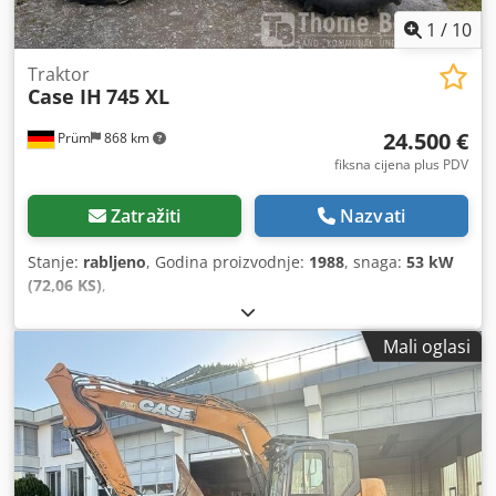
1
/
10
Traktor
Case IH
745 XL
24.500 €
Prüm
868 km
fiksna cijena plus PDV
Zatražiti
Nazvati
Stanje:
rabljeno
, Godina proizvodnje:
1988
, snaga:
53 kW
(72,06 KS)
,
Mali oglasi