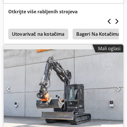
proizvodnje:
2013
, Oprema:
klima uređaj
,
Otkrijte više rabljenih strojeva
r
Utovarivač na kotačima
Bageri Na Kotačima
Mali oglasi