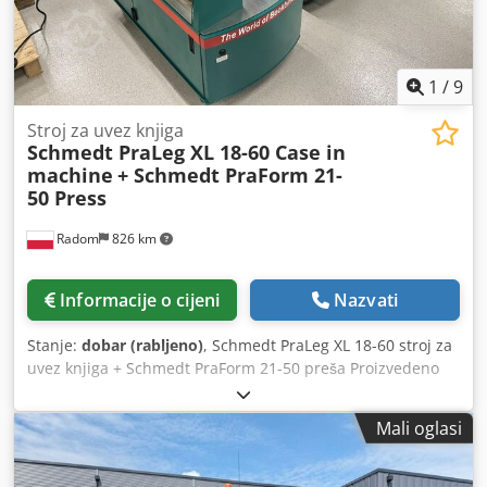
1
/
9
Stroj za uvez knjiga
Schmedt PraLeg XL 18-60 Case in
machine
+ Schmedt PraForm 21-
50 Press
Radom
826 km
Informacije o cijeni
Nazvati
Stanje:
dobar (rabljeno)
, Schmedt PraLeg XL 18-60 stroj za
uvez knjiga + Schmedt PraForm 21-50 preša Proizvedeno
2022. Schmedt PraLeg XL 18-60 Stroj za umetanje knjižnog
bloka Stroj u dobrom stanju, spreman za rad. Stroj umeće
Mali oglasi
knjižni blok u prethodno pripremljene tvrde korice. Dvije
jedinice za nanošenje ljepila, glatko podešavanje debljine
ljepila. Format: Visina bloka: 80 – 450 mm Širina bloka: 110