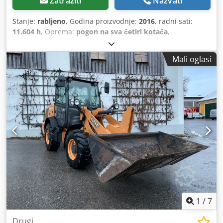
Zatražiti
Nazvati
Stanje:
rabljeno
, Godina proizvodnje:
2016
, radni sati:
11.604 h
, Oprema:
pogon na sva četiri kotača
,
Mali oglasi
1
/
7
Drugi