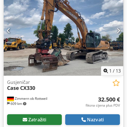
1
/
13
Gusjeničar
Case
CX330
32.500 €
Zimmern ob Rottweil
609 km
fiksna cijena plus PDV
Zatražiti
Nazvati