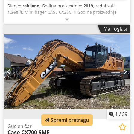
Stanje:
rabljeno
, Godina proizvodnje:
2019
, radni sati:
1.360 h
, Mini bager CASE CX26C, * Godina proizvodnje
2019, * 1360 BS, i * Grijanje, * Klima uređaj, * Gumene
gusjenice, * Ražlica buldožera, * Brza spojnica
Mali oglasi
Djdjurfkcopfx Al Ieck
1
/
29
Spremi pretragu
Gusjeničar
Case
CX700 SME