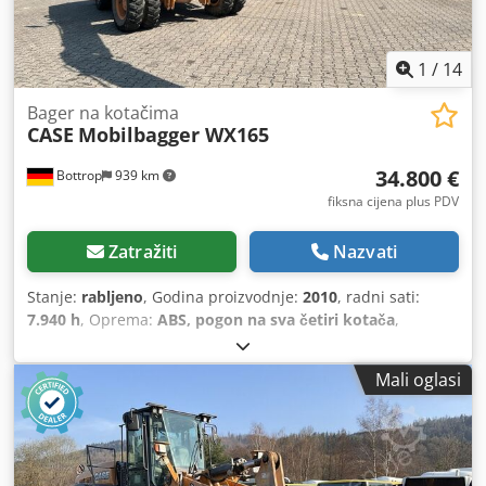
1
/
14
Bager na kotačima
CASE
Mobilbagger WX165
34.800 €
Bottrop
939 km
fiksna cijena plus PDV
Zatražiti
Nazvati
Stanje:
rabljeno
, Godina proizvodnje:
2010
, radni sati:
7.940 h
, Oprema:
ABS, pogon na sva četiri kotača
,
Mali oglasi