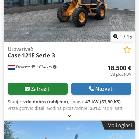
1
/
15
Utovarivač
Case
121E Serie 3
18.500 €
Deventer
1.034 km
VB plus PDV
Zatražiti
Nazvati
Stanje:
vrlo dobro (rabljeno)
, snaga:
47 kW (63,90 KS)
,
vrsta goriva:
dizel
, Godina proizvodnje:
2012
, radni sati:
1.060 h
,
Mali oglasi