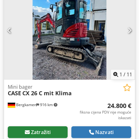
1
/
11
Mini bager
CASE
CX 26 C mit Klima
24.800 €
Bergkamen
916 km
fiksna cijena PDV nije moguće
iskazati
Zatražiti
Nazvati