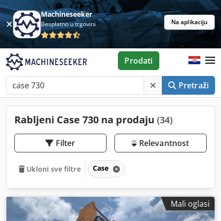
Machineseeker
Na aplikaciju
Besplatno u trgovini
Prodati
Pretraži
Rabljeni Case 730 na prodaju
(34)
Filter
Relevantnost
Case
Ukloni sve filtre
Mali oglasi