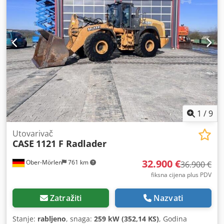
1
/
9
Utovarivač
CASE
1121 F Radlader
32.900 €
Ober-Mörlen
761 km
36.900 €
fiksna cijena plus PDV
Zatražiti
Nazvati
Stanje:
rabljeno
, snaga:
259 kW (352,14 KS)
, Godina