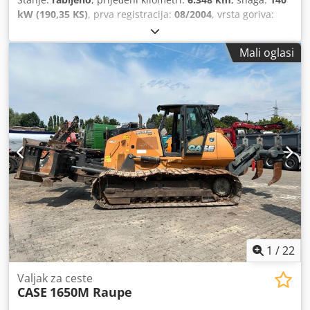
kW (190,35 KS)
, prva registracija:
08/2004
, vrsta goriva:
dizel
, Godina proizvodnje:
2004
,
Mali oglasi
1
/
22
Valjak za ceste
CASE
1650M Raupe