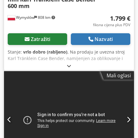
600 mm
1.799 €
Wymysłów
808 km
fiksna cijena plus PDV
Zatražiti
Nazvati
Stanje:
vrlo dobro (rabljeno)
, Na prodaju je uvezna stroj
Karl Tränklein Case Bender, namijenjen za oblikovanje i
savijanje hrbata korica knjiga u tvrdom uvezu. Uređaj daje
koricama odgovarajući radijus, što omogućuje savršeno
Mali oglasi
prianjanje uz knjižni blok. Stroj je opremljen podesivim
valjcima za prilagodbu različitim debljinama korica.
Masivna, lijevana konstrukcija osigurava visoku preciznost i
dugogodišnju trajnost. Tehnički podaci: Proizvođač: Karl
Tränklein Tip: Case Bender / stroj za oblikovanje hrbata
Radna širina: cca 600 mm Podešavanje pritiska valjaka
Stabilna lijevana konstrukcija Dcjdpsziwnbsfx Al Iok
Električni pogon Radni stol Stanje: rabljeno Primjena:
proizvodnja knjiga u tvrdom uvezu, uvezne radionice,
tiskare, grafički pogoni, proizvodnja albuma, kataloga i