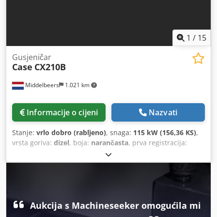
1
/
15
Gusjeničar
Case
CX210B
Middelbeers
1.021 km
Informacije o cijeni
Nazvati
Stanje:
vrlo dobro (rabljeno)
, snaga:
115 kW (156,36 KS)
,
vrsta goriva:
dizel
, boja:
narančasta
, prva registracija:
07/2013
, Godina proizvodnje:
2012
, radni sati:
15.109 h
,
Opće informacije Modelna godina: 2012 Serijski broj:
DCH210R5NCEAH2500 Tehničke informacije Broj cilindara:
4 Vlastita masa: 22.600 kg Funkcionalnost Radna širina: 300
cm CE oznaka: da Stanje Tehničko stanje: vrlo dobro
Vizualno stanje: vrlo dobro Dedpfx Aljy En Nde Ieck
Aukcija s Machineseeker omogućila mi
Financijske informacije Cijena: Na upit Jamstvo Jamstvo: Iz