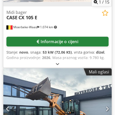
1
/
15
Midi bager
CASE
CX 105 E
Moerbeke-Waas
1.074 km
Informacije o cijeni
Stanje:
novo
, snaga:
53 kW (72,06 KS)
, vrsta goriva:
dizel
,
Godina proizvodnje:
2026
, Masa praznog vozila: 9.780 kg.
Dcedpfx Alszrrw Ao Iok Za dodatne informacije obratite se
odjelu prodaje tvrtke KEY-TEC.
Mali oglasi