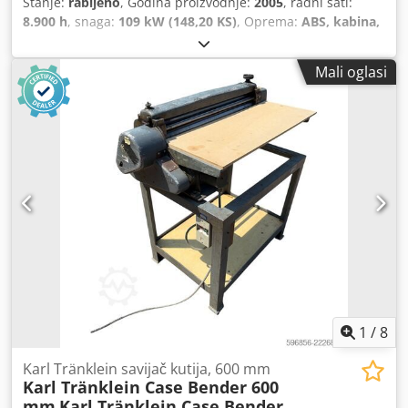
Stanje:
rabljeno
, Godina proizvodnje:
2005
, radni sati:
8.900 h
, snaga:
109 kW (148,20 KS)
, Oprema:
ABS, kabina,
klima uređaj, pogon na sva četiri kotača
, Težina vozila:
5.868 kg Duljina: 4.692 mm Širina: 2.507 mm Visina: 2.997
Mali oglasi
mm Međuosovinski razmak: 2.723 mm Nazivna snaga:
105,9 kW, 144 KS Dsdpfewlmt Isx Al Isck Nazivna brzina:
2.200 o/min Broj cilindara: 6 Zapremnina: 7.480 cm³
Povećanje okretnog momenta: 51,3 Pogon na sva četiri
kotača
1
/
8
Karl Tränklein savijač kutija, 600 mm
Karl Tränklein Case Bender 600
mm
Karl Tränklein Case Bender