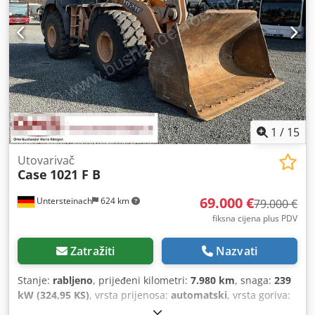
1
/
15
Utovarivač
Case
1021 F B
69.000 €
Untersteinach
624 km
79.000 €
fiksna cijena plus PDV
Zatražiti
Nazvati
Stanje:
rabljeno
, prijeđeni kilometri:
7.980 km
, snaga:
239
kW (324,95 KS)
, vrsta prijenosa:
automatski
, vrsta goriva:
dizel
, boja:
žuta
, prva registracija:
01/2013
, Godina