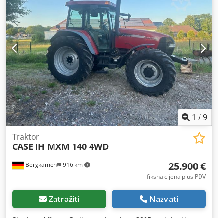
1
/
9
Traktor
CASE
IH MXM 140 4WD
25.900 €
Bergkamen
916 km
fiksna cijena plus PDV
Zatražiti
Nazvati