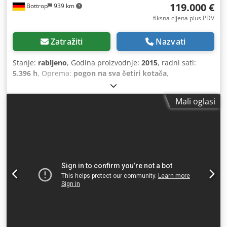
119.000 €
Bottrop
939 km
fiksna cijena plus PDV
Zatražiti
Nazvati
Stanje:
rabljeno
, Godina proizvodnje:
2015
, radni sati:
5.396 h
, Oprema:
pogon na sva četiri kotača
,
Mali oglasi