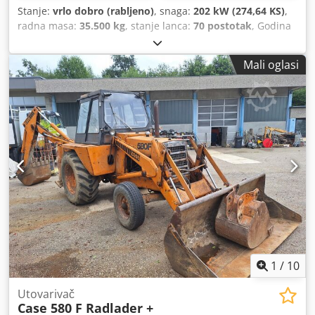
Stanje:
vrlo dobro (rabljeno)
, snaga:
202 kW (274,64 KS)
,
radna masa:
35.500 kg
, stanje lanca:
70 postotak
, Godina
proizvodnje:
2006
, radni sati:
9.139 h
, Oprema:
klima
uređaj
, CASE CX330 Godina proizvodnje: 2006. Radni sati:
Mali oglasi
9.139 sati. Zatvorena kabina Klimatizacija Dcodpezp Rm
Rsfx Al Iek Radio Centralno podmazivanje Standardna ruka
Dužina ruke: 3,30 m Kompletna hidraulička instalacija (za
čekić, grablju, škare) Brzi priključak OQ80 1 x lopata –
širina 800 mm 1 x grablja – ispravna, potrebno je
popravljanje Podvozje u stanju od cca 70% Podne ploče,
širina 600 mm Isuzu motor, snage 202 kW CE oznaka
Dimenzije za transport: 10,8 x 3 x 3,40 m Radna težina:
35,5 t.
1
/
10
Utovarivač
Case 580 F Radlader +