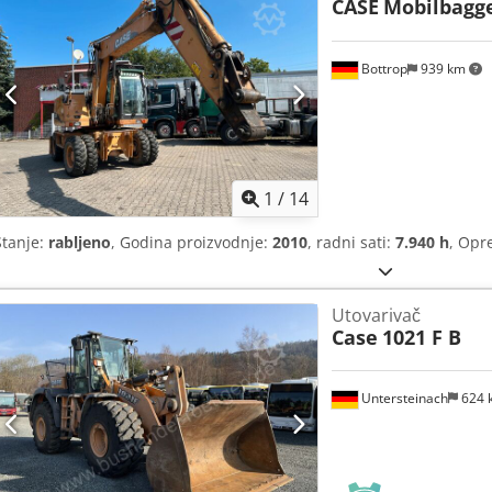
CASE
Mobilbagg
Bottrop
939 km
1
/
14
Stanje:
rabljeno
, Godina proizvodnje:
2010
, radni sati:
7.940 h
, Op
Utovarivač
Case
1021 F B
Untersteinach
624 