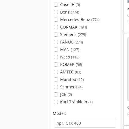
Case IH
(3)
Benz
(774)
Mercedes-Benz
(774)
CORMAK
(494)
Siemens
(275)
FANUC
(274)
MAN
(127)
Iveco
(113)
ROMER
(96)
AMTEC
(83)
Manitou
(12)
Schmedt
(4)
JCB
(2)
Karl Tränklein
(1)
Model: