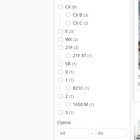
CX
(9)
CX B
(3)
CX C
(2)
E
(3)
WX
(2)
21F
(2)
21F XT
(1)
SR
(1)
0
(1)
1
(1)
821C
(1)
2
(1)
1650 M
(1)
3
(1)
Cijena:
-