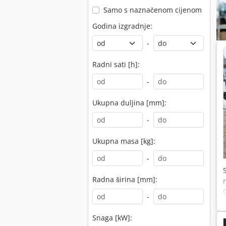
Samo s naznačenom cijenom
Godina izgradnje:
-
Radni sati [h]:
-
Ukupna duljina [mm]:
-
Ukupna masa [kg]:
-
Radna širina [mm]:
-
Snaga [kW]: