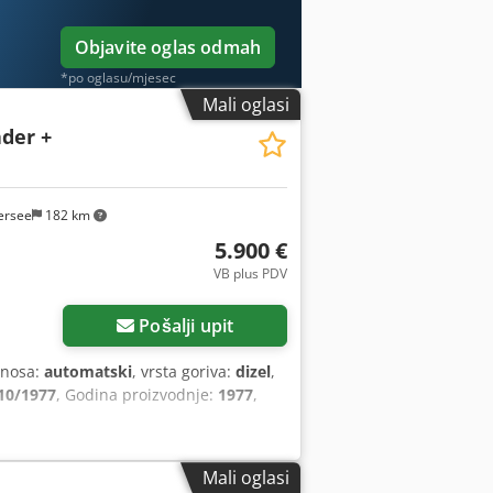
Objavite oglas odmah
*po oglasu/mjesec
Mali oglasi
ader +
ersee
182 km
5.900 €
VB plus PDV
Pošalji upit
jenosa:
automatski
, vrsta goriva:
dizel
,
10/1977
, Godina proizvodnje:
1977
,
Mali oglasi