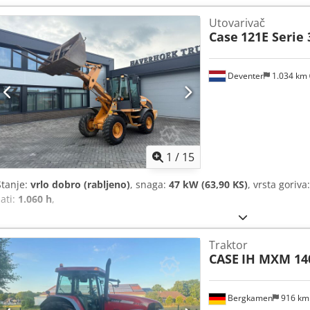
Utovarivač
Case
121E Serie 
Deventer
1.034 km
1
/
15
Stanje:
vrlo dobro (rabljeno)
, snaga:
47 kW (63,90 KS)
, vrsta goriva
sati:
1.060 h
,
Traktor
CASE
IH MXM 14
Bergkamen
916 k