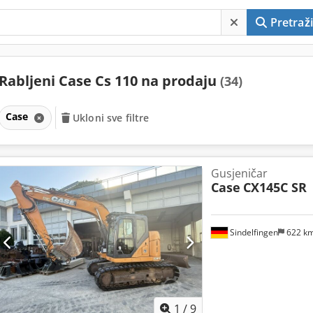
Pretraži
Rabljeni Case Cs 110 na prodaju
(34)
Case
Ukloni sve filtre
Gusjeničar
Case
CX145C SR
Sindelfingen
622 k
1
/
9