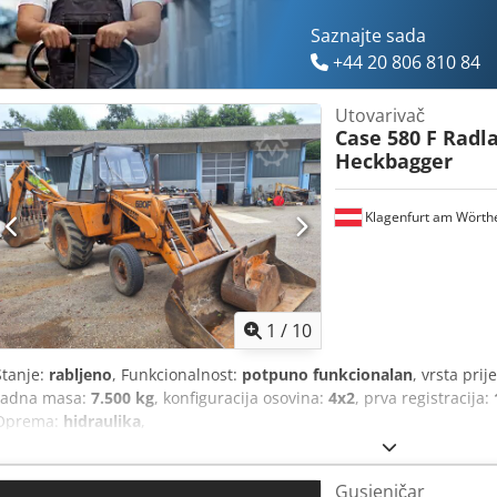
Saznajte sada
+44 20 806 810 84
Utovarivač
Case 580 F Radl
Heckbagger
Klagenfurt am Wörth
1
/
10
Stanje:
rabljeno
, Funkcionalnost:
potpuno funkcionalan
, vrsta pri
radna masa:
7.500 kg
, konfiguracija osovina:
4x2
, prva registracija:
Oprema:
hidraulika
,
Gusjeničar