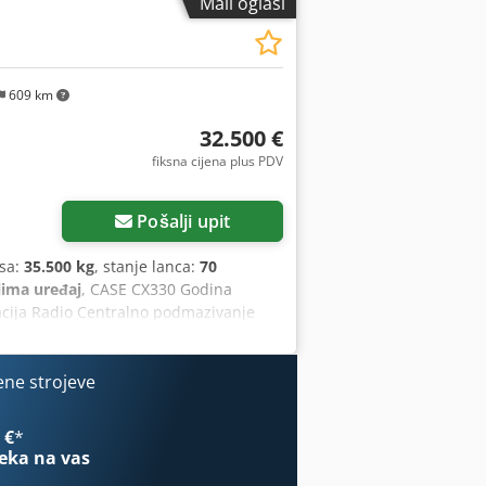
Mali oglasi
609 km
32.500 €
fiksna cijena plus PDV
Pošalji upit
sa:
35.500 kg
, stanje lanca:
70
lima uređaj
, CASE CX330 Godina
zacija Radio Centralno podmazivanje
na hidraulička instalacija (za čekić,
rablja – ispravna, potrebno je
0 mm Isuzu motor, snage 202 kW CE
ene strojeve
t.
 €
*
eka na vas