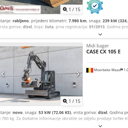
1
/
15
Stanje:
rabljeno
, prijeđeni kilometri:
7.980 km
, snaga:
239 kW (324,
vrsta goriva:
dizel
, boja:
žuta
, prva registracija:
01/2013
, Godina pr
Midi bager
CASE
CX 105 E
Moerbeke-Waas
1.
1
/
15
Stanje:
novo
, snaga:
53 kW (72,06 KS)
, vrsta goriva:
dizel
, Godina p
9.780 kg. Za dodatne informacije obratite se odjelu prodaje tvrtke