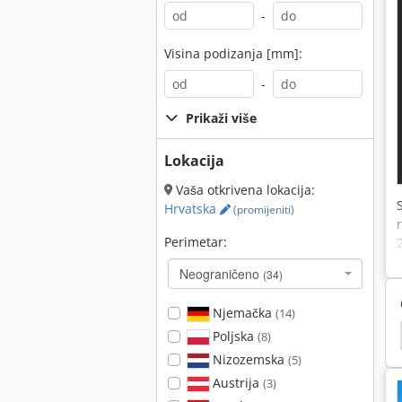
-
Visina podizanja [mm]:
-
Prikaži više
Lokacija
Vaša otkrivena lokacija:
Hrvatska
(promijeniti)
Perimetar:
Neograničeno
(34)
Njemačka
(14)
ičar
Hyundai
Neuson 1503
Neuson 1404
Poljska
(8)
Nizozemska
(5)
Austrija
(3)