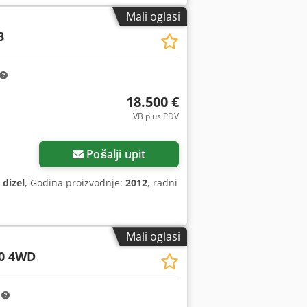
Mali oglasi
3
18.500 €
VB plus PDV
Pošalji upit
:
dizel
, Godina proizvodnje:
2012
, radni
Mali oglasi
0 4WD
m