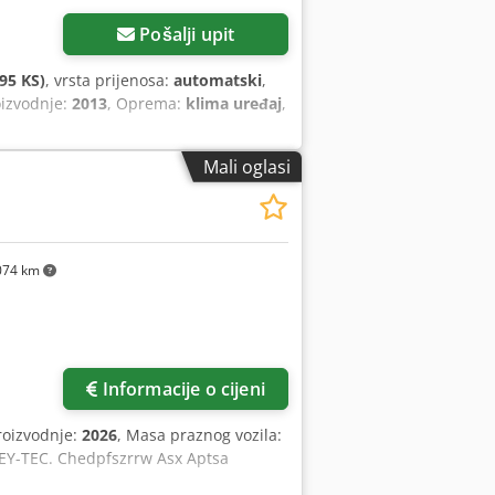
Pošalji upit
95 KS)
, vrsta prijenosa:
automatski
,
oizvodnje:
2013
, Oprema:
klima uređaj
,
Mali oglasi
074 km
Informacije o cijeni
roizvodnje:
2026
, Masa praznog vozila:
 KEY-TEC. Chedpfszrrw Asx Aptsa