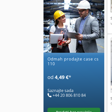
Odmah prodajte case cs
110
od
4,49 €
*
Saznajte sada
+44 20 806 810 84