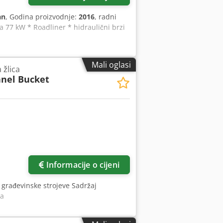
an
, Godina proizvodnje:
2016
, radni
a 77 kW * Roadliner * hidraulični brzi
Mali oglasi
 žlica
nel Bucket
Informacije o cijeni
: građevinske strojeve Sadržaj
ha