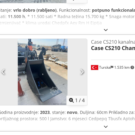
Stanje:
vrlo dobro (rabljeno)
, Funkcionalnost:
potpuno funkcional
sati:
11.500 h
, * 11.500 sati * Radna težina 15.700 kg * Snaga motor
izmjenjivač * klima uređaj Chedpfx Aey Rm H Ejptja
Case CS210 kanalna
Case
CS210 Chan
Turska
1.535 km
1
/
4
Godina proizvodnje:
2023
, stanje:
novo
, Duljina: 60cm Prikladno za
prtljažnog prostora: 500 l Jamstvo: 6 mjeseci Cedpepq Tbusfx Apto