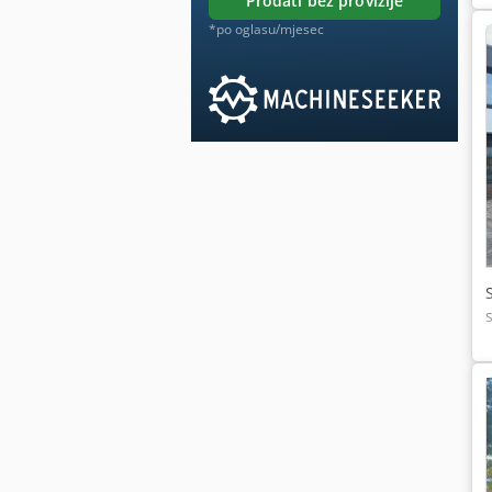
prodati bez provizije
*po oglasu/mjesec