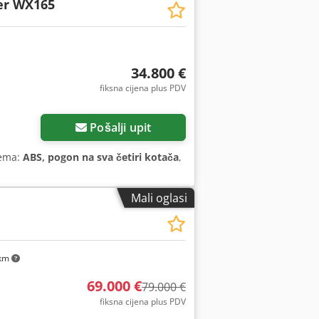
er WX165
34.800 €
fiksna cijena plus PDV
Pošalji upit
rema:
ABS, pogon na sva četiri kotača
,
Mali oglasi
km
69.000 €
79.000 €
fiksna cijena plus PDV