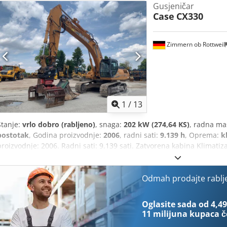
Gusjeničar
Case
CX330
Zimmern ob Rottweil
1
/
13
Stanje:
vrlo dobro (rabljeno)
, snaga:
202 kW (274,64 KS)
, radna ma
postotak
, Godina proizvodnje:
2006
, radni sati:
9.139 h
, Oprema:
k
proizvodnje: 2006. Radni sati: 9.139 sati. Zatvorena kabina Klimati
Codpfxjzp Rm Rj Aptjha Standardna ruka Dužina ruke: 3,30 m Komplet
grablju, škare) Brzi priključak OQ80 1 x lopata – širina 800 mm 1 x g
popravljanje Podvozje u stanju od cca 70% Podne ploče, širina 60
Odmah prodajte rablj
oznaka Dimenzije za transport: 10,8 x 3 x 3,40 m Radna težina: 35,5 
Oglasite sada od 4,49
11 milijuna kupaca
č