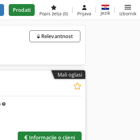
Prodati
Jezik
Popis želja
(0)
Prijava
Izbornik
Relevantnost
Mali oglasi
m
Informacije o cijeni