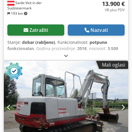
13.900 €
Sankt Veit in der
Südsteiermark
VB plus PDV
193 km
Zatražiti
Nazvati
Stanje:
dobar (rabljeno)
, Funkcionalnost:
potpuno
funkcionalan
, Godina proizvodnje:
2018
, nosivost:
3.500
kg
, visina podizanja:
4.650 mm
, vrsta goriva:
dizel
, vrsta
jarbola:
triplex
, snaga:
44 kW (59,82 KS)
, Oprema:
bočni
Mali oglasi
pomak, grijač sjedala, klima uređaj, rasvjeta, spojka
prikolice, vilice za palete
, Dizel viličar LINDE H35D-02 EVO
Godina proizvodnje: 2018. Prema satu: 14.808 sati
Nosivost: 3,5 tone Visina podizanja: 4,65 metara Ukupna
visina: 2,19 metara Snaga: 44 kW - Trostruki slobodni
podizni stup - Bočni pomak - 4. hidraulični krug do nosača
vilice - Potpuna kabina s radiom i grijanjem te KLIMOM -
Radna svjetla - Odlično originalno stanje - Spreman za
odmah korištenje - Dobra guma Cijena prodaje: 13.900,00
€ neto Dsdpfx Aezr Hhiek Dewa Moguća i povoljna dostava!