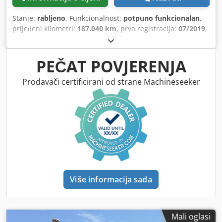
Stanje:
rabljeno
, Funkcionalnost:
potpuno funkcionalan
,
prijeđeni kilometri:
187.040 km
, prva registracija:
07/2019
,
vrsta goriva:
dizel
, Godina proizvodnje:
2019
, radni sati:
1.160 h
,
PEČAT POVJERENJA
Prodavači certificirani od strane Machineseeker
Više informacija sada
Mali oglasi