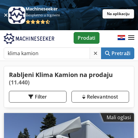
Machineseeker
Na aplikaciju
Besplatno u trgovini
Prodati
Pretraži
Rabljeni Klima Kamion na prodaju
(11.440)
Filter
Relevantnost
Mali oglasi