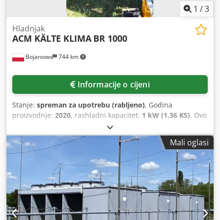
1
/
3
Hladnjak
ACM KÄLTE KLIMA
BR 1000
Bojanowo
744 km
Informacije o cijeni
Stanje:
spreman za upotrebu (rabljeno)
, Godina
proizvodnje:
2020
, rashladni kapacitet:
1 kW (1,36 KS)
, Ovo
je rabljena jedinica s nominalnim kapacitetom hlađenja od
~1000kW za parametre vode +12/7°C. Bitzer vijčani
Mali oglasi
kompresori. R513A rashladno sredstvo. Uređaj ima
ugrađenu pumpu i tvorničku ekspanzionu posudu.
Iznajmljuje se jedinica u dobrom stanju iz naše flote
strojeva. Prijevoz nije uključen u cijenu uređaja. Dajemo
jamstvo od 3 mjeseca (odnosi se na područje Republike
Poljske). Djdeq Rvwnjpfx Ak Djwa