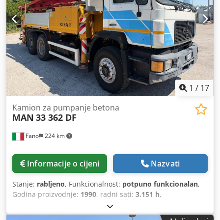
električno upravljanje prozorima, elektronički program
stabilnosti (ESP), filtar čestica, klima uređaj, računalo na
vozilu, registracija kamiona, servo upravljač, središnje
zaključavanje, start-stop sustav, tempomat, zračni
jastuk
,
1
/
17
Kamion za pumpanje betona
MAN
33 362 DF
Fano
224 km
Informacije o cijeni
Nazvati
Stanje:
rabljeno
, Funkcionalnost:
potpuno funkcionalan
,
Godina proizvodnje:
1990
, radni sati:
3.151 h
,