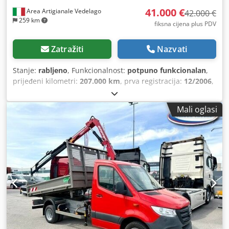
41.000 €
Area Artigianale Vedelago
42.000 €
259 km
fiksna cijena plus PDV
Zatražiti
Nazvati
Stanje:
rabljeno
, Funkcionalnost:
potpuno funkcionalan
,
prijeđeni kilometri:
207.000 km
, prva registracija:
12/2006
,
vrsta goriva:
dizel
, maksimalna nosivost:
1.900 kg
, ukupna
masa:
7.490 kg
, konfiguracija osovina:
4x2
, gorivo:
dizel
,
Mali oglasi
kočnice:
kočenje motorom
, boja:
bijela
, vrsta prijenosa:
mehanički
, broj stupnjeva prijenosa:
6
, emisijska klasa:
Euro 3
, ovjes:
čelik-zrak
, broj sjedala:
3
, duljina prostora
za utovar:
3.300 mm
, širina utovarnog prostora:
2.200 mm
,
visina utovarnog prostora:
500 mm
, Oprema:
ABS,
Tahograf, dizalica, registracija kamiona
,