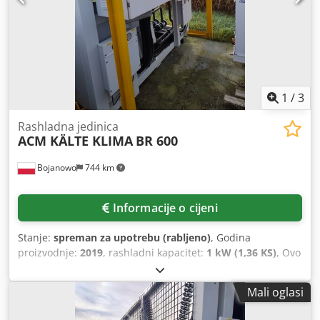
1
/
3
Rashladna jedinica
ACM KÄLTE KLIMA
BR 600
Bojanowo
744 km
Informacije o cijeni
Stanje:
spreman za upotrebu (rabljeno)
, Godina
proizvodnje:
2019
, rashladni kapacitet:
1 kW (1,36 KS)
, Ovo
je rabljena rashladna jedinica s nominalnim rashladnim
kapacitetom od približno 600 kW za parametre voda
Mali oglasi
+12/7°C. Opremljena je vijčanim kompresorima marke
Bitzer i koristi rashladno sredstvo R513A. Jedinica ima