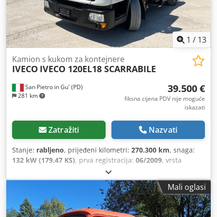
1
/
13
Kamion s kukom za kontejnere
IVECO
IVECO 120EL18 SCARRABILE
39.500 €
San Pietro in Gu' (PD)
281 km
fiksna cijena PDV nije moguće
iskazati
Zatražiti
Nazvati
Stanje:
rabljeno
, prijeđeni kilometri:
270.300 km
, snaga:
132 kW (179,47 KS)
, prva registracija:
06/2009
, vrsta
goriva:
dizel
, konfiguracija osovina:
2 osovine
, boja:
bijela
,
vrsta prijenosa:
automatski
, emisijska klasa:
Euro 5
,
Mali oglasi
Godina proizvodnje:
2009
,