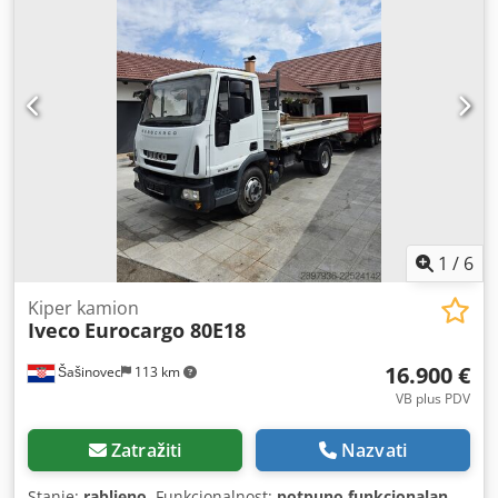
570 spiralna kompresora, kondenzatorom s 4 Ziehl-Abegg
FN100-MDS.7M.V5P1 ventilatora - 50 Hz - 0,57/0,34 kW -
550/460 o/min - promjer 1000 mm te 2 Ziehl-Abegg FE100-
NDS.6N.6 ventilatora - 50 Hz - 0,86/0,50 kW - 420/310 o/min
- promjer 1000 mm, ojačani izmjenjivač topline kao
isparivač, vodena pumpa, ekspanzijska posuda te
upravljački ormar s Carel PCO5+ elektroničkim
regulatorom. Dwodpfx Asrlk Hfjk Dsa Specifikacije Marka:
Kälte Klima Tip: ZR19M3E-TWD-570 Tip proizvoda: Zračno
hlađeni chiller Kapacitet: 73,6 kW / 20,9 tona Rashladno
sredstvo: R407C Dimenzije: 6050x2000x2200 mm (DxŠxV)
Kompresori: 2 Copeland ZR19M3E-TWD-570 Broj
1
/
6
ventilatora: 4
Kiper kamion
Iveco
Eurocargo 80E18
16.900 €
Šašinovec
113 km
VB plus PDV
Zatražiti
Nazvati
Stanje:
rabljeno
, Funkcionalnost:
potpuno funkcionalan
,