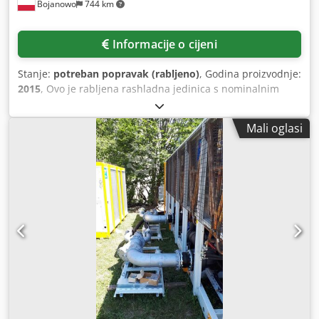
Bojanowo
744 km
Informacije o cijeni
Stanje:
potreban popravak (rabljeno)
, Godina proizvodnje:
2015
, Ovo je rabljena rashladna jedinica s nominalnim
rashladnim kapacitetom od oko 430 kW. Radni medij:
R134A. Jedinica ima ugrađenu pumpu, tvornički
Mali oglasi
ekspanzijski spremnik i Bitzer kompresor na frekventnom
regulatoru. Trenutno agregat potječe iz našeg parka
iznajmljivanja. U ovom trenutku isparivač (izmjenjivač
topline s plaštom i cijevima) je potpuno nepropusan.
Prijevoz nije uključen u cijenu uređaja. Dwsdpfsix Adbsx Ak
Dsa