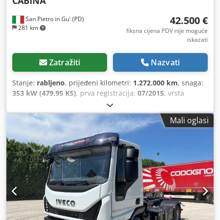
CABINA
42.500 €
San Pietro in Gu' (PD)
281 km
fiksna cijena PDV nije moguće
iskazati
Zatražiti
Nazvati
Stanje:
rabljeno
, prijeđeni kilometri:
1.272.000 km
, snaga:
353 kW (479,95 KS)
, prva registracija:
07/2015
, vrsta
goriva:
dizel
, konfiguracija osovina:
3 osovine
, boja:
bijela
,
vrsta prijenosa:
mehanički
, emisijska klasa:
Euro 6
, Godina
Mali oglasi
proizvodnje:
2015
,