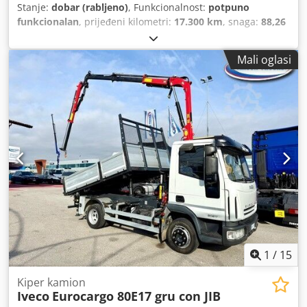
Stanje:
dobar (rabljeno)
, Funkcionalnost:
potpuno
funkcionalan
, prijeđeni kilometri:
17.300 km
, snaga:
88,26
kW (120,00 KS)
, vrsta goriva:
dizel
, masa praznog vozila:
5.430 kg
, ukupna masa:
10.500 kg
, konfiguracija osovina:
Mali oglasi
4x4
, gorivo:
dizel
, Godina proizvodnje:
1986
, Oprema:
pogon na sva četiri kotača
,
1
/
15
Kiper kamion
Iveco
Eurocargo 80E17 gru con JIB