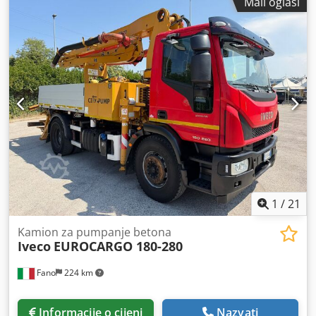
Mali oglasi
1
/
21
Kamion za pumpanje betona
Iveco
EUROCARGO 180-280
Fano
224 km
Informacije o cijeni
Nazvati