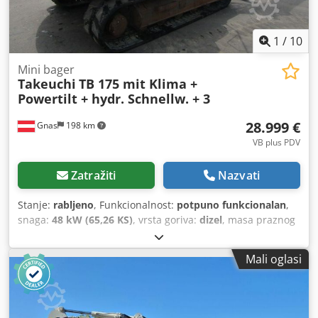
1
/
10
Mini bager
Takeuchi
TB 175 mit Klima +
Powertilt + hydr. Schnellw. + 3
28.999 €
Gnas
198 km
VB plus PDV
Zatražiti
Nazvati
Stanje:
rabljeno
, Funkcionalnost:
potpuno funkcionalan
,
snaga:
48 kW (65,26 KS)
, vrsta goriva:
dizel
, masa praznog
vozila:
7.475 kg
, Godina proizvodnje:
2010
, radni sati:
8.809
h
, vrsta pogona:
Diesel
, Mini bager Dedpfozqxipsx Ak Djwa
Mali oglasi
Tehničko stanje: dobro Opis: Bager – gusenični bager –
mini bager TAKEUCHI TB 175 – – Godina proizvodnje 2010.
– – 8809 radnih sati – – hidraulični brzi sustav za izmjenu
priključaka – – –MARTIN-POWERTILT – – KLIMATIZACIJA – – 2