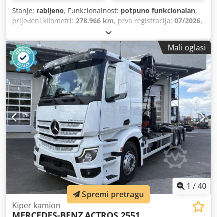
Stanje:
rabljeno
, Funkcionalnost:
potpuno funkcionalan
,
prijeđeni kilometri:
278.966 km
, prva registracija:
07/2026
,
Godina proizvodnje:
2012
,
Mali oglasi
1
/
40
Spremi pretragu
Kiper kamion
MERCEDES-BENZ
ACTROS 2551