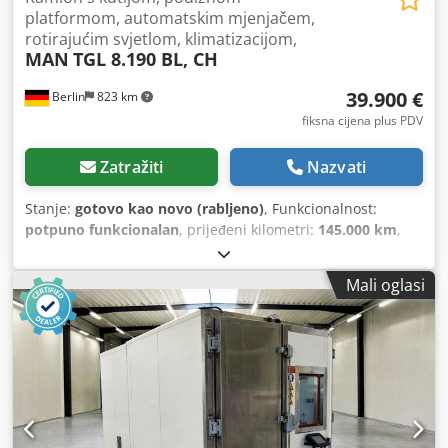
platformom, automatskim mjenjačem,
rotirajućim svjetlom, klimatizacijom,
MAN
TGL 8.190 BL, CH
39.900 €
Berlin
823 km
fiksna cijena plus PDV
Zatražiti
Nazvati
Stanje:
gotovo kao novo (rabljeno)
, Funkcionalnost:
potpuno funkcionalan
, prijeđeni kilometri:
145.000 km
,
snaga:
140 kW (190,35 KS)
, prva registracija:
04/2023
, vrsta
goriva:
dizel
, masa praznog vozila:
5.290 kg
, maksimalna
Mali oglasi
nosivost:
2.200 kg
, ukupna masa:
7.490 kg
, stanje guma:
80 postotak
, konfiguracija osovina:
2 osovine
,
međuosovinski razmak:
4.200 mm
, razmak između osovina:
4.200 mm
, gorivo:
dizel
, kapacitet spremnika goriva:
100 l
,
potrošnja goriva (izvan grada):
15,4 l/100 km
, boja:
bijela
,
vozačeva kabina:
dnevna kabina
, vrsta prijenosa:
automatski
, broj stupnjeva prijenosa:
6
, emisijska klasa:
Euro 6e
, ovjes:
čelik-zrak
, broj sjedala:
3
, ukupna duljina: