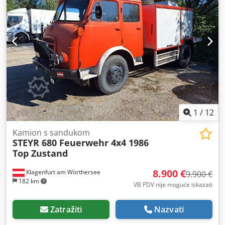
1
/
12
Kamion s sandukom
STEYR 680 Feuerwehr 4x4 1986
Top Zustand
8.900 €
Klagenfurt am Wörthersee
9.900 €
182 km
VB PDV nije moguće iskazati
Zatražiti
Nazvati