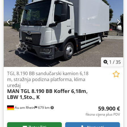
1
/
35
TGL 8.190 BB sandučarski kamion 6,18
m, stražnja podizna platforma, klima
uređaj
MAN
TGL 8.190 BB Koffer 6,18m,
LBW 1,5to., K
59.900 €
Au am Rhein
679 km
fiksna cijena plus PDV