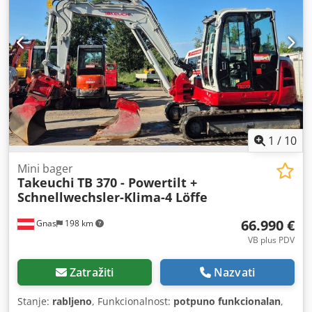
komada grabeća žlica 40 + 60 cm – – 1 komad žlica za nasip
150 cm – – – 4-cilindrični YANMAR dizelski motor 48,2 kW –
– – Gumene gusjenice, stanje cca 50 % – – PUMPA ZA
TOČENJE DIESELA – – 3. i 4. hidraulični krug – – 12-voltni
sustav – – dobro originalno stanje Brzi sustav za izmjenu
priključaka, žlice, 3. ventil, 4. ventil, radna svjetla straga,
radna svjetla sprijeda, grijanje, zatvorena kabina,
klimatizacija.
1
/
10
Mini bager
Takeuchi
TB 370 - Powertilt +
Schnellwechsler-Klima-4 Löffe
66.990 €
Gnas
198 km
VB plus PDV
Zatražiti
Nazvati
Stanje:
rabljeno
, Funkcionalnost:
potpuno funkcionalan
,