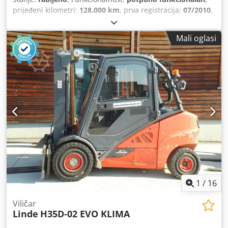
prijeđeni kilometri:
128.000 km
, prva registracija:
07/2010
,
konfiguracija osovina:
4x2
, vrsta prijenosa:
mehanički
,
Godina proizvodnje:
2010
, IVECO Eurocargo ML80E18 –
Mali oglasi
kiper – godina proizvodnje 2010. – vrlo dobro stanje Na
prodaju je IVECO Eurocargo ML80E18 kiper, pouzdan i
odmah spreman za upotrebu. Kamion je redovito
servisiran, tehnički je u besprijekornom stanju i nalazi se u
vrlo dobrom stanju. Idealan za građevinske, komunalne i
poljoprivredne radove. Osnovni podaci: Marka i model:
IVECO Eurocargo ML80E18 Godina proizvodnje: 2010.
Motor: 3,9 dizel (3.920 cm³) Snaga: 130 kW (177 KS)
Mjenjač: Ručni mjenjač Pogonska osovina: 4x2
Nadogradnja: Kiper Dopuštena ukupna masa: 7.490 kg
Nosivost: cca 2.900 kg Broj sjedala: 3 Dodpfxjztpirs Ak
Dswa Oprema i stanje: Servo upravljač Zračni kočioni
sustav Originalna kiper nadogradnja Čista i održavana
kabina Motor i mjenjač rade besprijekorno Kipper je
1
/
16
potpuno funkcionalan Gume u dobrom stanju
Viličar
Linde
H35D-02 EVO KLIMA