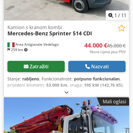
1
/
11
Kamion s kranom kombi
Mercedes-Benz
Sprinter 514 CDI
44.000 €
Area Artigianale Vedelago
45.000 €
259 km
fiksna cijena plus PDV
Zatražiti
Nazvati
Stanje:
rabljeno
, Funkcionalnost:
potpuno funkcionalan
,
prijeđeni kilometri:
53.000 km
, snaga:
105 kW (142,76 KS)
,
prva registracija:
12/2021
, vrsta goriva:
dizel
, ukupna
masa:
3.500 kg
, konfiguracija osovina:
4x2
, gorivo:
dizel
,
Mali oglasi
boja:
crvena
, vrsta prijenosa:
mehanički
, emisijska klasa:
Euro 6
, ovjes:
čelik
, broj sjedala:
3
, duljina prostora za
utovar:
3.000 mm
, širina utovarnog prostora:
2.000 mm
,
visina utovarnog prostora:
350 mm
, Oprema:
ABS, AdBlue,
Bluetooth, dizalica, električno podesivo ogledalo,