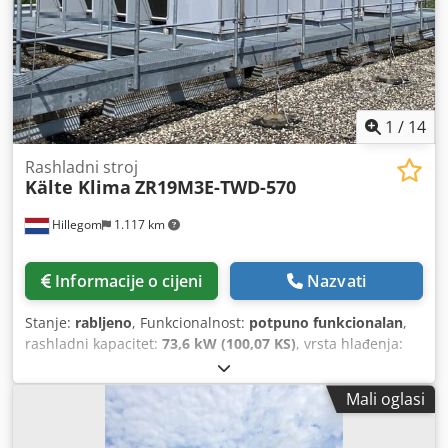
1
/
14
Rashladni stroj
Kälte Klima
ZR19M3E-TWD-570
Hillegom
1.117 km
Informacije o cijeni
Nazvati
Stanje:
rabljeno
, Funkcionalnost:
potpuno funkcionalan
,
rashladni kapacitet:
73,6 kW (100,07 KS)
, vrsta hlađenja:
voda
, ukupna širina:
2.000 mm
, ukupna duljina:
6.050
mm
, ukupna visina:
2.200 mm
, Oprema:
kompresor
,
Mali oglasi
Rabljeni Copeland ZR19M3E-TWD-570 zračno hlađeni
chiller na freon. Kompletan s 2 Copeland ZR19M3E-TWD-