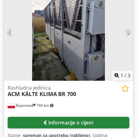
ugrađenu pumpu i tvornički ekspanzijski spremnik.
Agregat je u dobrom stanju, iz našeg parka najma strojeva.
Prijevoz nije uključen u cijenu uređaja. Dajemo 3-mjesečno
jamstvo (za teritorij Republike Hrvatske). Dedpjy Tmixjfx Ak
Dewa
1
/
3
Rashladna jedinica
ACM KÄLTE KLIMA
BR 700
Bojanowo
744 km
Informacije o cijeni
Stanje:
spreman za upotrebu (rabljeno)
, Godina