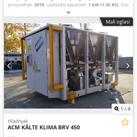
proizvodnje:
2019
, rashladni kapacitet:
1 kW (1,36 KS)
, Ovo
je rabljena rashladna jedinica s nazivnim rashladnim
kapacitetom od cca 720 kW za parametre voda +12/7°C.
Mali oglasi
Vijčani kompresori marke Bitzer. Rashladno sredstvo
R513A. Jedinica ima ugrađenu pumpu i tvornički
ekspanzijski spremnik. Jedinica je u dobrom stanju, iz
našeg strojnog parka za najam. Prijevoz nije uključen u
cijenu uređaja. Dajemo 3-mjesečno jamstvo (vrijedi za
teritorij Republike Hrvatske). Dodpfx Aey Tmh Uok Dowa
1
/
4
Hladnjak
ACM KÄLTE KLIMA
BRV 450