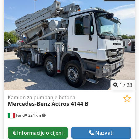
1
/
23
Kamion za pumpanje betona
Mercedes-Benz
Actros 4144 B
Fano
224 km
Informacije o cijeni
Nazvati