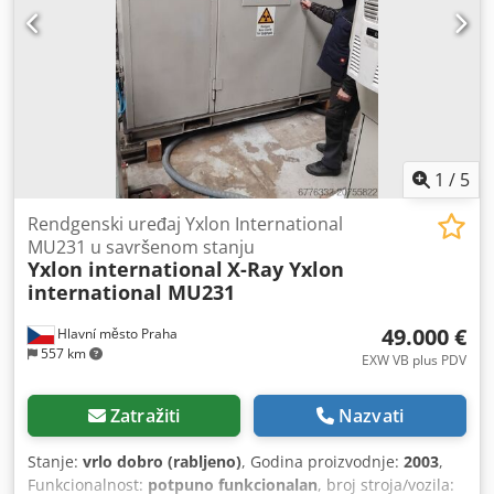
Operaterske platforme
1
/
5
Rendgenski uređaj Yxlon International
MU231 u savršenom stanju
Yxlon international
X-Ray Yxlon
international MU231
49.000 €
Hlavní město Praha
557 km
EXW VB plus PDV
Zatražiti
Nazvati
Stanje:
vrlo dobro (rabljeno)
, Godina proizvodnje:
2003
,
Funkcionalnost:
potpuno funkcionalan
, broj stroja/vozila: