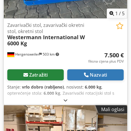
1
/
5
Zavarivački stol, zavarivački okretni
stol, okretni stol
Westermann International
W
6000 Kg
7.500 €
Hergensweiler
503 km
fiksna cijena plus PDV
Zatražiti
Nazvati
Stanje:
vrlo dobro (rabljeno)
, nosivost:
6.000 kg
,
opterećenje stola:
6.000 kg
, Zavarivački rotacijski stol s
nosivošću 6 tona Brzina besprijekorno podesiva od cca
0,01 do 1,1 okr/min Promjer 2,15 m Nova električna
Mali oglasi
instalacija Dedpfx Aswz Rfysahokr S ručnim i nožnim
daljinskim upravljačem