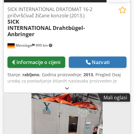
SICK INTERNATIONAL DRATOMAT 16-2
pričvršćivač žičane konzole (2013.)
SICK
INTERNATIONAL
Drahtbügel-
Anbringer
Menslage
999 km
Informacije o cijeni
Nazvati
Stanje:
rabljeno
, Godina proizvodnje:
2013
, Pregled Ovaj
uređaj za postavljanje žičanih nastavaka proizveden je
2013. godine od strane SICK INTERNATIONAL u Njemačkoj.
Stroj je odmah dostupan za prodaju jer je proizvodnja u
Mali oglasi
postrojenju obustavljena 2022. godine. Platforme za
operatera uključene su u isporuku. Dkodpfxjwhk Dve Aahsr
Tehnički podaci - Kapacitet: 9.000 fl/h do 12.000 fl/h -
Formati: čepovi za boce od jabukovače i pjenušca (75 cl) -
Dimenzije: D. 200 cm - Š. 150 cm - V. 250 cm Opseg
isporuke - Uređaj za postavljanje žičanih nastavaka -