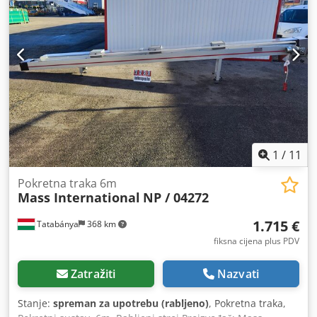
1
/
11
Pokretna traka 6m
Mass International
NP / 04272
1.715 €
Tatabánya
368 km
fiksna cijena plus PDV
Zatražiti
Nazvati
Stanje:
spreman za upotrebu (rabljeno)
, Pokretna traka,