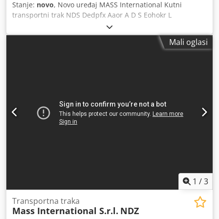
Stanje:
novo
, Novo uređaj MASS International Kutni
transportni trak NDS Dedpfx Aaor A D S Eohokr L
transportna traka/pokretna traka Brza isporuka moguća
Kutni transportni trak s podesivim kutovima uključuje
Mali oglasi
separator s lopaticama i bočne limove u ulaznom dijelu
Primjer kao na slici: Ulazni dio: 600 mm Uspon: 1300 mm
Izlazni dio: 800 mm Korisna širina: 350 mm Vanjska širina:
405 mm (bez motora) Regulirajuća visina izlaza: 700 - 1000
mm Podesivi kutovi za ulazni i izlazni dio Podesivi nagib PU
traka Super Grip Brzina trake: 3 m/min Pokretno na
zakretnim kotačima s kočnicama Bočni limovi u ulaznom
dijelu Separator s lopaticama može se posebno upravljati i
podesiti po visini
1
/
3
Transportna traka
Mass International S.r.l.
NDZ