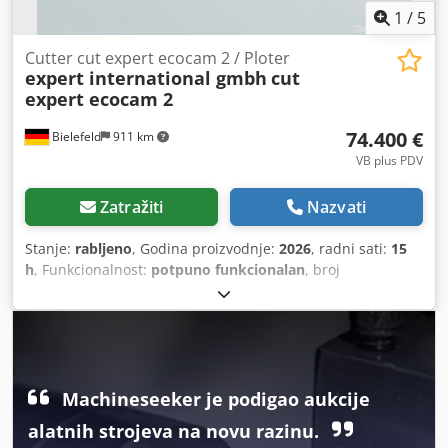
1
/
5
Cutter cut expert ecocam 2 / Ploter
expert international gmbh
cut
expert ecocam 2
74.400 €
Bielefeld
911 km
VB plus PDV
Zatražiti
Nazvati
Stanje:
rabljeno
, Godina proizvodnje:
2026
, radni sati:
15
h
, Funkcionalnost:
potpuno funkcionalan
, broj
stroja/vozila:
204065
, ukupna širina:
2.900 mm
, ukupna
visina:
3.300 mm
, Rabljen stroj CNC rezač/plotter, radna
površina X i Y: 2.500 x 2.100 mm Višenamjenski CAM sustav
za rezanje u CNC tehnologiji noževa za 2D rezanje kože,
tkanina, tehničkih tekstila, pjene i drugih pločastih,
polufleksibilnih ili krutih nemetalnih materijala. Oprema
Machineseeker je podigao aukcije
rabljenog stroja: • 1 rezačka mosta i 1 višenamjenska glava
alatnih strojeva na novu razinu.
alata Stroj se isporučuje s pogonjenim kružnim nožem,