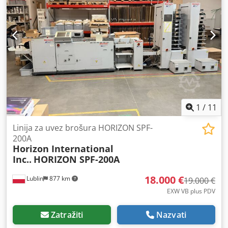
1
/
11
Linija za uvez brošura HORIZON SPF-
200A
Horizon International
Inc..
HORIZON SPF-200A
18.000 €
Lublin
877 km
19.000 €
EXW VB plus PDV
Zatražiti
Nazvati