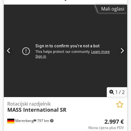
laminaciju / hladnu foliju • Jedinica za izrezivanje • GEW UV
Mali oglasi
sušilo • Rezač • Namotavač Dksdpsynkwnefx Aaher _____
Opis stroja ABG Digicon 1 dizajniran je kao modularno
rješenje za doradu digitalne i fleksografske proizvodnje
etiketa. Ugrađena fleksografska jedinica omogućuje
nanošenje laka ili tiskanje spot boja. Modul za laminaciju /
hladnu foliju omogućuje dodatnu doradu s dodatnom
vrijednošću. Jedinice za izrezivanje i rezanje jamče
preciznu doradu i konverziju role. Polurotacijska
funkcionalnost omogućuje isplativu fleksibilnost za male
naklade, dok punorotacijski način rada omogućuje veću
produktivnost. _____
1
/
2
Rotacijski razdjelnik
MASS International
SR
2.997 €
Merenberg
797 km
fiksna cijena plus PDV