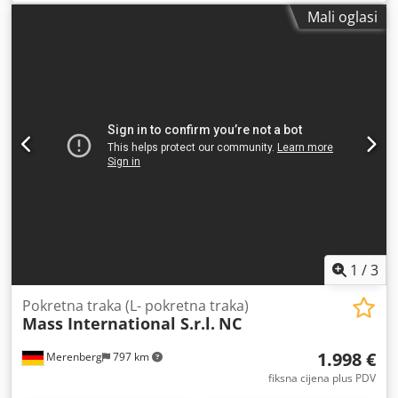
18,5 kW Duljina osovine 720 mm Promjer oštrice 280 mm
Mali oglasi
Za daljnje podatke pogledajte pločicu s pločicama
(fotografija) Dkedpfxjfr Icus Aahjr
1
/
3
Pokretna traka (L- pokretna traka)
Mass International S.r.l.
NC
1.998 €
Merenberg
797 km
fiksna cijena plus PDV