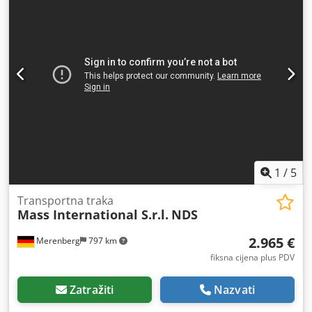
visina izlaza 750 - 1050 mm Podesivi kutovi na ulaznom
dijelu kao i nagib Crni PU remen sa poprečnim letvicama
Visina letvica 20 mm Razmak letvica 500 mm Brzina trake 3
m/min Mobilno na zakretnim kotačima sa kočnicama Bočne
hvataljke u ulaznom dijelu Opcionalno dostupno i kao
kutni transporter sa Supergrip trakom i separatorom (vidi
zadnje dvije slike) Dvostruki valjkasti separator s
pokrivenim pogonom remena prekriven Super Grip slojem
podesiv izlazni žlijeb
1
/
5
Transportna traka
Mass International S.r.l.
NDS
2.965 €
Merenberg
797 km
fiksna cijena plus PDV
Zatražiti
Nazvati