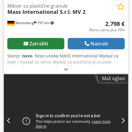
Mikser za plastične granule
Mass International S.r.l.
MV 2
2.798 €
Merenberg
797 km
fiksna cijena plus PDV
Zatražiti
Nazvati
Stanje:
novo
, Novo uređaj MASS International Mješač za
boje / mješač za serije Mješač za plastične granulate
Kratkoročno dostupan sa skladišta Dodeu Ti Tvspfx Aahekr
Primjer: Mješač MV 2 Izvedba od čelika Kapacitet 200 litara
Mali oglasi
/ 120 kg granula Duljina 700 mm Širina 700 mm Visina
1050 mm (uključujući upravljačku ploču 1250 mm)
Pokretljiv na zakretnim kotačima s kočnicom Obostrani
otvor za usisnu cijev, dodatni otvor za pražnjenje dolje,
sigurnosni prekidač na poklopcu ulaza i otvoru za
pražnjenje, Podešavanje visine u koracima od 25 mm,
Pregledno staklo za kontrolu razine punjenja Upravljanje
putem upravljačke ploče Moguće podešavanje intervalnog
i kontinuiranog miješanja Opis: MV serijski mješač za