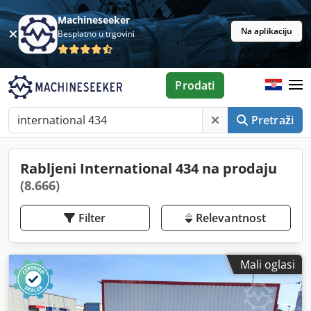
Machineseeker
Na aplikaciju
Besplatno u trgovini
Prodati
Pretraži
Rabljeni International 434 na prodaju
(8.666)
Filter
Relevantnost
Mali oglasi