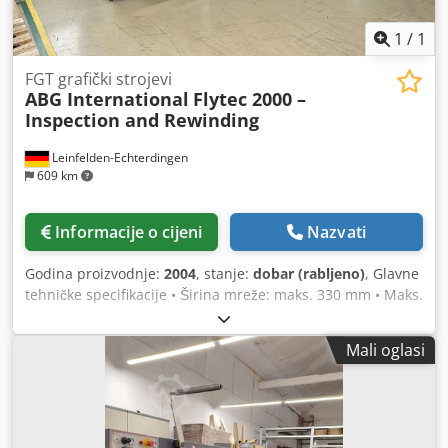
1
/
1
FGT grafički strojevi
ABG International
Flytec 2000 –
Inspection and Rewinding
Leinfelden-Echterdingen
609 km
Informacije o cijeni
Nazvati
Godina proizvodnje:
2004
, stanje:
dobar (rabljeno)
, Glavne
tehničke specifikacije • Širina mreže: maks. 330 mm • Maks.
brzina mreže: 200 m/min • Maks. brzina inspekcije: 150
m/min (100% inspekcija) • Promjer odmotnog valjka: maks.
Mali oglasi
700 mm • Promjer namotnog valjka: maks. 500 mm •
Promjer jezgre: 76 mm (pneumatske ekspandirajuće
osovine) • Kontrola napetosti mreže: 0,5 – 10 kg,
kontinuirano podesiva • Elektronički sustav vođenja mreže
(Fife s ultrazvučnim senzorom) Dkodsylynwepfx Aaher