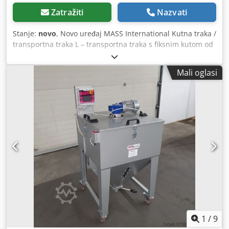
Zatražiti
Nazvati
Stanje:
novo
, Novo uređaj MASS International Kutna traka /
transportna traka L – transportna traka s fiksnim kutom od
35° Dedpfohm Axgjx Aahjkr Brza isporuka MASS
International Kutni transporter NC1 Transportna traka s
Mali oglasi
fiksnim kutom i limovima za zadržavanje u dijelu za prihvat
materijala Primjer kao na slici: NC 1 Dio za prihvat
materijala 600 mm Uzlazni dio 1300 mm Korisna širina 250
mm Vanjska širina 305 mm (bez motora) Podešavanje
visine ispuštanja 750 – 1050 mm Fiksni kut između dijela za
prihvat i uzlaznog dijela Nagib podesiv Visina prečke 30
mm Razmak prečki 500 mm Brzina trake 3 m/min Pokretan
na okretnim kotačima sa zaustavnim kočnicama
Opcionalno: Ostale dimenzije prema standardnoj listi
isporuke Dimenzije prema zahtjevu kupca Traka u skladu s
FDA standardima Promijenjena brzina trake itd.
1
/
9