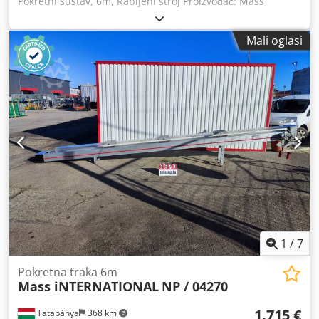
Pokretni sustav, 6m, Rabljeni stroj Proizvođač: Mass
International Model: NP / 042/2 Ukupne dimenzije: 6000 x
480 x 1000 mm Veličina remena: 5675 x 200 mm Brzina
Mali oglasi
trake: 3,7 m/min Transporter je opremljen s 3 ventilatora,
što čini sustav ventiliranim/hlađenim. Dkodpevvlkhefx
Aahor Električni podaci: 400 V
1
/
7
Pokretna traka 6m
Mass iNTERNATIONAL
NP / 04270
1.715 €
Tatabánya
368 km