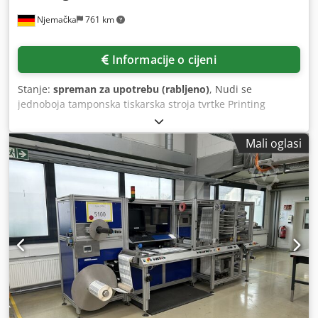
obrezivanje čela brošure Visoka preciznost reza Inline rad
Njemačka
761 km
sa SPF-200A ---- 4. Prijemnik (Staker) Model: ST-40 Napon:
230 V Frekvencija: 50 Hz Potrošnja struje: 4,7 A Automatsko
slaganje izrađenih brošura ---- Stanje i eksploatacija: Stroj
Informacije o cijeni
u dobrom tehničkom stanju Potpuno kompletna linija
Redovito korišten Brojač proizvodnje vidljiv na
Stanje:
spreman za upotrebu (rabljeno)
, Nudi se
upravljačkom panelu (oko 1,8 milijuna brošura) ----
jednoboja tamponska tiskarska stroja tvrtke Printing
Prednosti: ✔ Kompletan sustav za izradu brošura ✔
International. Veličina klišeja: 100 mm/100 mm, maks.
Renomirani proizvođač – Horizon ✔ Mogućnost inline rada
veličina obrađivanog komada: približno 130 mm/170 mm,
✔ Visoka produktivnost i ponovljivost ✔ Idealan za srednje
Mali oglasi
maks. promjer tiska: približno 60 mm, maks. hod tampona:
i velike naklade ---- Dodatne informacije: Mogućnost
100 mm, maks. učestalost tiska: 1200 ciklusa/h. Stroj radi
testiranja na licu mjesta Pomoć pri puštanju u rad
na stlačenom zraku, sustav tiska koristi otvorene
Dostupnost: po dogovoru
spremnike s tintom. Moguć pregled stroja uz prethodni
dogovor. Dodpfjzk Nb Njx Aahokr