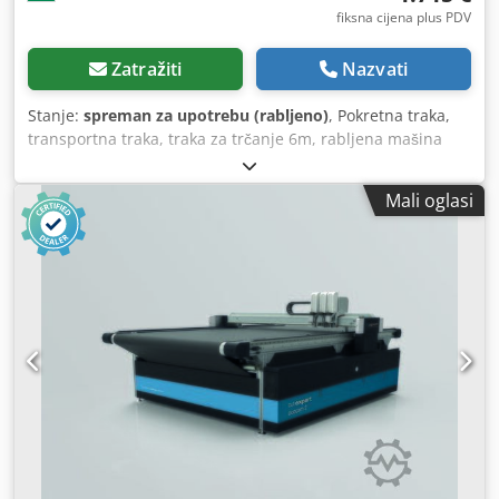
fiksna cijena plus PDV
Zatražiti
Nazvati
Stanje:
spreman za upotrebu (rabljeno)
, Pokretna traka,
transportna traka, traka za trčanje 6m, rabljena mašina
Proizvođač: Mass International Model: NP / 04270 Ukupne
dimenzije: 6000 x 420 x 930 mm Veličina remena: 5675 x
Mali oglasi
200 mm Brzina trake: 3,7 m/min Dksdpfx Asv Dgndoahjr
Traka ima 3 ventilatora, a staza se može ventilirati/hladiti.
Električni podaci: 400 V