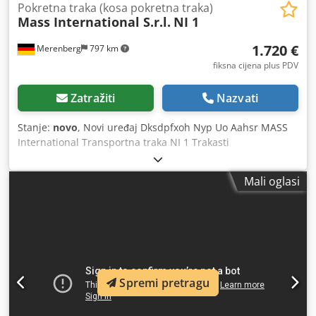
Pokretna traka (kosa pokretna traka)
Mass International S.r.l.
NI 1
1.720 €
Merenberg
797 km
fiksna cijena plus PDV
Zatražiti
Nazvati
Stanje:
novo
, Novi uređaj Dksdpfxoh Nyp Uo Aahsr MASS
International Transportna traka NI 1 Trakasti
transporter/odložni transporter Kutno podesiva
transportna traka s lijevkom na ulaznom dijelu Brza
Mali oglasi
isporuka Primjer: NI 1 dužina 1500 mm korisna širina 250
mm vanjska širina 305 mm (bez motora) podesiva visina
isporuke 600 - 1000 mm kut nagiba podesiv visina letvice
30 mm razmak između letvi 500 mm brzina trake 3 m/min
pokretljiv na okretnim kotačima sa zakočnicama
Opcionalno: dodatne dimenzije prema standardnom
popisu dimenzije prema želji kupca FDA sukladna traka
Spremi pretragu
promijenjena brzina trake itd.