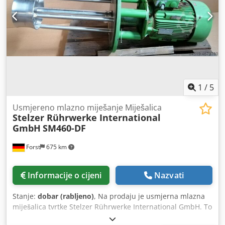
1
/
5
Usmjereno mlazno miješanje Miješalica
Stelzer Rührwerke International
GmbH
SM460-DF
Forst
675 km
Informacije o cijeni
Nazvati
Stanje:
dobar (rabljeno)
, Na prodaju je usmjerna mlazna
miješalica tvrtke Stelzer Rührwerke International GmbH. To
je model SM460-DF. Podaci o proizvodu: 1455 o / min 400V