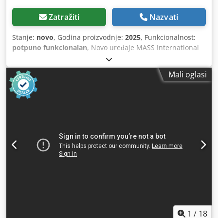
Zatražiti
Nazvati
Stanje:
novo
, Godina proizvodnje:
2025
, Funkcionalnost:
potpuno funkcionalan
, Novo uređaje MASS International
Okretni razdjelnik SR Upravljanje zaslonom osjetljivim na
dodir Motor 400 V, 50 Hz Radni prostor 360° Kontinuirano
Mali oglasi
podesiva visina i nagib Dkjdpfxszkr D Hs Aahsr Upravljanje
putem slobodno programiranih vremena ili putem
potenciometrijskih kontakata visinski podesiva visina izlaza
1100 – 1400 mm visinski podesiva visina dovoda 600 – 900
mm Širina lijevka 500 mm, sužena na 200 mm Ukupna
širina konstrukcije 500 mm
1
/
18