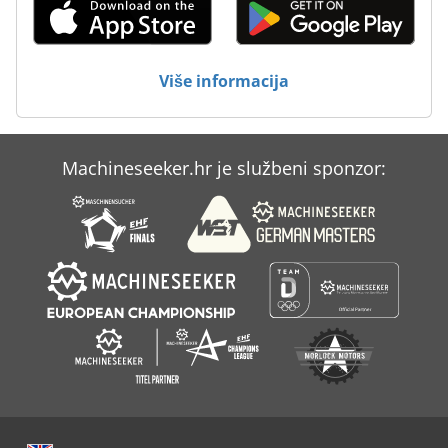
Strojevi Za Savijanje Cijevi
Strojevi Za Tisak
Više informacija
Strojevi Za Čišćenje
Machineseeker.hr je službeni sponzor: