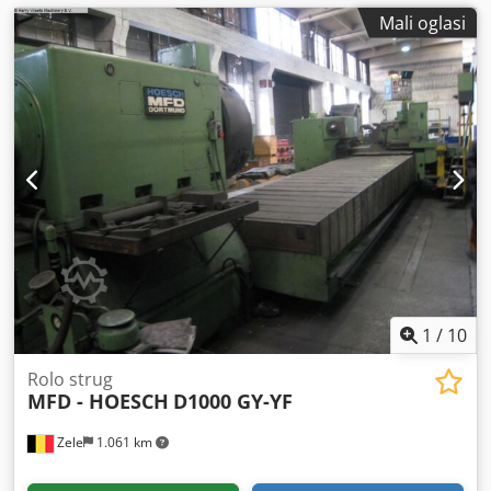
Mali oglasi
1
/
10
Rolo strug
MFD - HOESCH
D1000 GY-YF
Zele
1.061 km