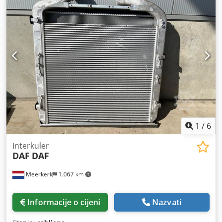
1
/
6
Interkuler
DAF
DAF
Meerkerk
1.067 km
Informacije o cijeni
Nazvati