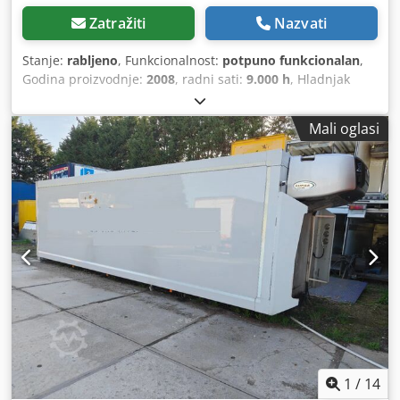
Zatražiti
Nazvati
Stanje:
rabljeno
, Funkcionalnost:
potpuno funkcionalan
,
Godina proizvodnje:
2008
, radni sati:
9.000 h
, Hladnjak
rabljeni od bagera Liebherr R944. Chedpjzcu Igjfx Aigea
Plocica bagera sa sasijom na slikama. Novi uljni dio
Mali oglasi
hladnjaka umotan, jos neraspakiran na paleti (vidi slike),
potrebno ga ubaciti umjesto trenutnog (trenutni sto je na
hladnjaku curi). Hladnjak ispravan. Za upit i dogovore oko
cijene nazvati. Cijena + PDV.
1
/
14