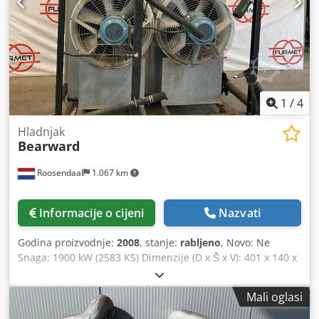
1
/
4
Hladnjak
Bearward
Roosendaal
1.067 km
Informacije o cijeni
Nazvati
Godina proizvodnje:
2008
, stanje:
rabljeno
, Novo: Ne
Snaga: 1900 kW (2583 KS) Dimenzije (D x Š x V): 401 x 140 x
211 cm Codpfx Aieywtzpjgeha PDV/oporezivanje razlike:
PDV odbitni
Mali oglasi