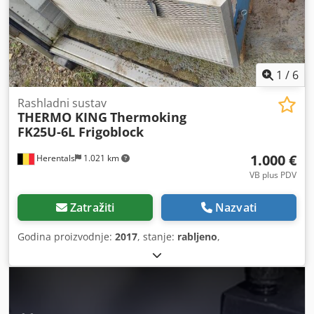
1
/
6
Rashladni sustav
THERMO KING
Thermoking
FK25U-6L Frigoblock
1.000 €
Herentals
1.021 km
VB plus PDV
Zatražiti
Nazvati
Godina proizvodnje:
2017
, stanje:
rabljeno
,