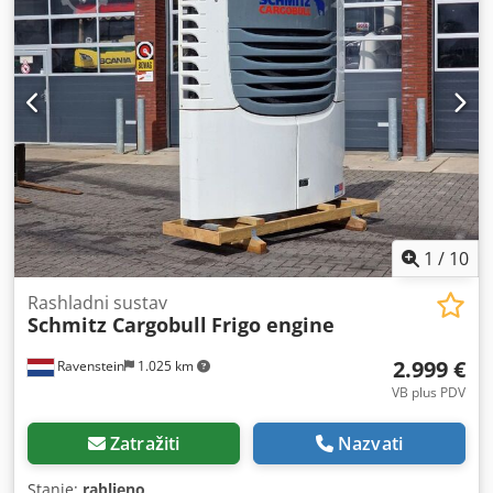
1
/
10
Rashladni sustav
Schmitz Cargobull
Frigo engine
2.999 €
Ravenstein
1.025 km
VB plus PDV
Zatražiti
Nazvati
Stanje:
rabljeno
,