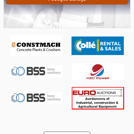
Iz Pijeska Pjeskarenje
Izgradnja I Rušenje
Kamion Hladnjača
Klima Hlađenje
Okvir Za
Okvir Za Hidraulički
Sjeverna Klima Grijanje
Strojevi I Alati Za Obradu Kamena
U Hladnjaku Van Tijela
U Hladnjaku Vozila
Uređaji Za Hlađenje