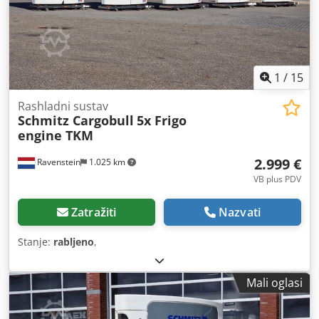
1
/
15
Rashladni sustav
Schmitz Cargobull
5x Frigo
engine TKM
2.999 €
Ravenstein
1.025 km
VB plus PDV
Zatražiti
Nazvati
Stanje:
rabljeno
,
Mali oglasi