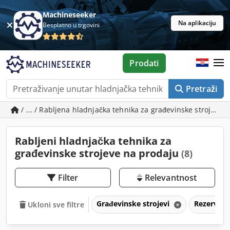
Machineseeker
Na aplikaciju
Besplatno u trgovini
Prodati
Pretraži
/ ... / Rabljena hladnjačka tehnika za građevinske strojeve
Rabljeni hladnjačka tehnika za
građevinske strojeve na prodaju
(8)
Filter
Relevantnost
Građevinske strojevi
Rezervni 
Ukloni sve filtre