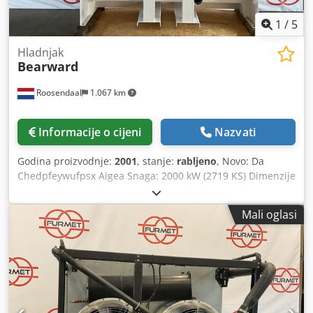
1
/
5
Hladnjak
Bearward
Roosendaal
1.067 km
Informacije o cijeni
Nazvati
Godina proizvodnje:
2001
, stanje:
rabljeno
, Novo: Da
Chedpfeywufpsx Aigea Snaga: 2000 kW (2719 KS) Dimenzije
(D x Š x V): 230 x 110 x 270 cm
Mali oglasi