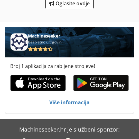
Oglasite ovdje
Za Hlađenje Ventila
Machineseeker
Besplatno u trgovini
Broj 1 aplikacija za rabljene strojeve!
Više informacija
Machineseeker.hr je službeni sponzor: