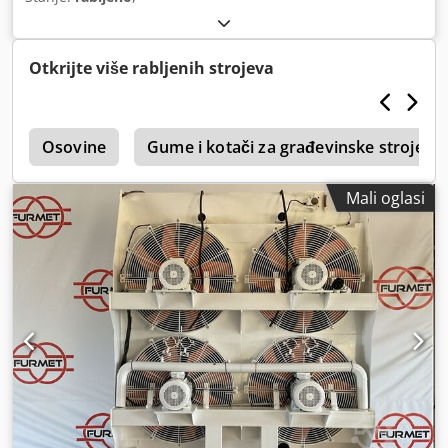
Otkrijte više rabljenih strojeva
i
Osovine
Gume i kotači za građevinske strojeve
Mali oglasi