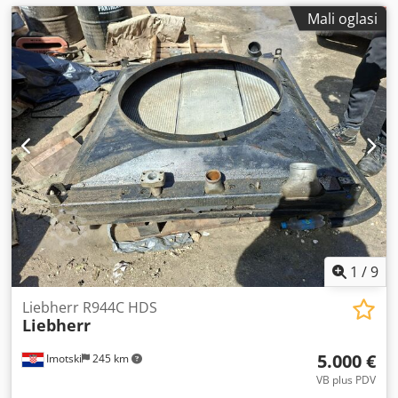
Mali oglasi
1
/
9
Liebherr R944C HDS
Liebherr
5.000 €
Imotski
245 km
VB plus PDV