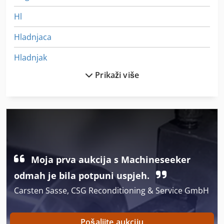
Hl
Hladnjaca
Hladnjak
Prikaži više
Hladnjak Piće
Hladno
Hladno Spremište
Hladno Valjanje
Moja prva aukcija s Machineseeker
Hodanje Kamion
odmah je bila potpuni uspjeh.
Hpp 11
Carsten Sasse, CSG Reconditioning & Service GmbH
In-House Izložba
Industrijskih Klima-Uređaj
Pošaljite aukciju