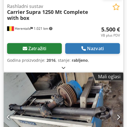
Rashladni sustav
Carrier
Supra 1250 Mt Complete
with box
5.500 €
Herentals
1.021 km
VB plus PDV
Zatražiti
Nazvati
Godina proizvodnje:
2016
, stanje:
rabljeno
,
Mali oglasi