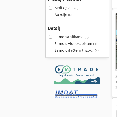
Mali oglasi
(6)
Aukcije
(0)
Detalji
Samo sa slikama
(6)
Samo s videozapisom
(1)
Samo ovlašteni trgovci
(4)
Kontejner
Sarah Kontejner
Sastojak Kontejner