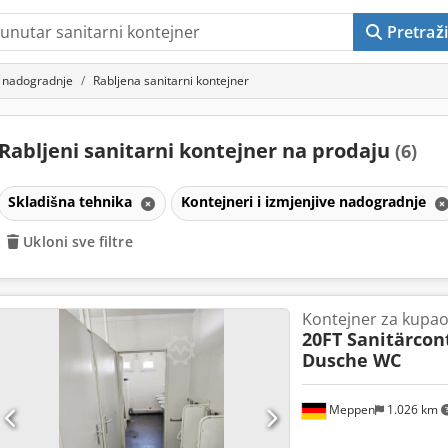
Pretraži
ve nadogradnje
Rabljena sanitarni kontejner
Rabljeni sanitarni kontejner na prodaju
(6)
Skladišna tehnika
Kontejneri i izmjenjive nadogradnje
Ukloni sve filtre
Kontejner za kupa
20FT Sanitärcon
Dusche WC
Meppen
1.026 km