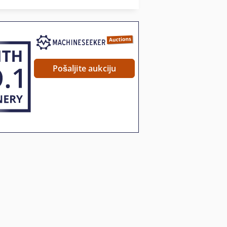
U Hladnjaku Kontejner
Pošaljite aukciju