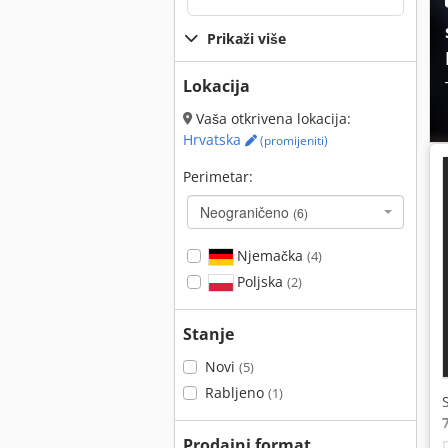
Prikaži više
Lokacija
Vaša otkrivena lokacija:
Hrvatska
(promijeniti)
Perimetar:
Neograničeno
(6)
Njemačka
(4)
Poljska
(2)
Stanje
Novi
(5)
Rabljeno
(1)
Prodajni format