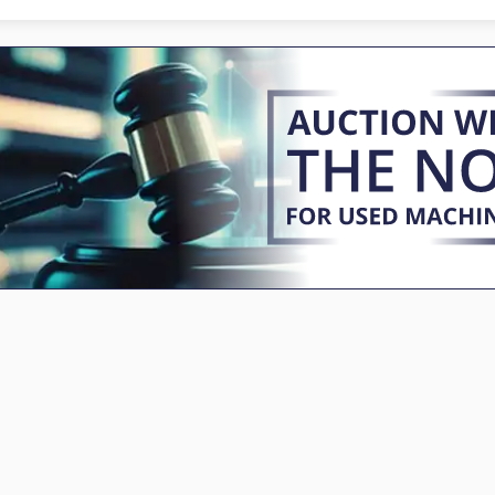
Industrijskih Klima-Uređaj
Proizvodi Od Tijesta
Interna Istraga
Radno Vozilo
Ka 77
Sanitarni Kontejner