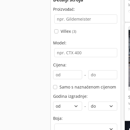
Proizvođač:
Villex
(3)
Model:
Cijena:
-
Samo s naznačenom cijenom
Godina izgradnje:
-
Boja: