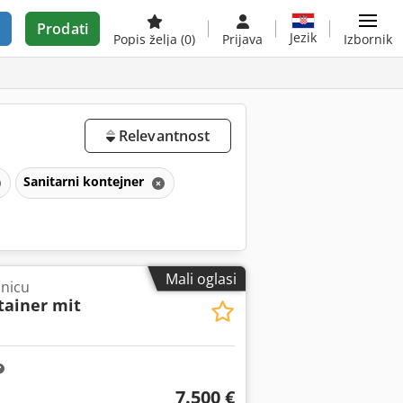
Prodati
Jezik
Popis želja
(0)
Prijava
Izbornik
Relevantnost
Sanitarni kontejner
Mali oglasi
onicu
tainer mit
7.500 €