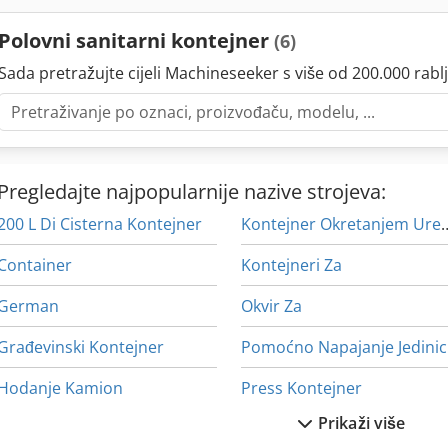
instalacija Izrađujemo kontejnere i po Vašim individualnim željama! 
posebne dimenzije (npr. 7x3 m, 4x2,4 m), dvostruki ili trostruki kont
Polovni sanitarni kontejner
(6)
boje eksterijera i poda, praktične džepove za viličar, klima uređaj, ra
umivaonik, kuhinja, žbukani unutarnji zidovi, i još mnogo toga. Dost
Sada pretražujte cijeli Machineseeker s više od 200.000 rablj
vozilima. Plaćanje se može izvršiti gotovinom pri isporuci, našem vo
bankovne transakcije. Rok isporuke skladišnih standardnih kontejne
narudžbe, ovisno o poštanskom broju. Individualne kontejnere pro
4 tjedna.
Pregledajte najpopularnije nazive strojeva:
200 L Di Cisterna Kontejner
Kontejner Okret
Container
Kontejneri Za
German
Okvir Za
Građevinski Kontejner
Po
Hodanje Kamion
Press Kontejner
Prikaži više
In-House Izložba
Prijevoz Kontejnera