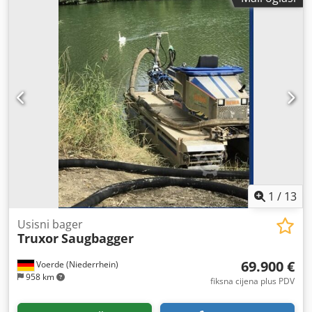
1
/
13
Usisni bager
Truxor
Saugbagger
69.900 €
Voerde (Niederrhein)
958 km
fiksna cijena plus PDV