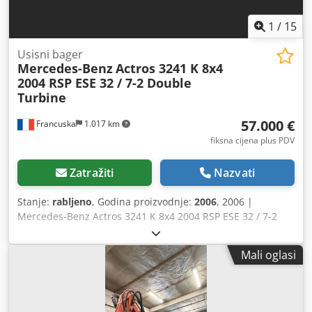
1
/
15
Usisni bager
Mercedes-Benz
Actros 3241 K 8x4
2004 RSP ESE 32 / 7-2 Double
Turbine
57.000 €
Francuska
1.017 km
fiksna cijena plus PDV
Zatražiti
Nazvati
Stanje:
rabljeno
, Godina proizvodnje:
2006
, 2006 |
Mercedes-Benz Actros 3241 K 8x4 2004 RSP ESE 32 / 7-2
Dvostruka turbina | Usisno vozilo | 204214 km 📍Lokacija:
Francuska 🚛 Dostava moguća na vašu lokaciju –
Mali oglasi
Upotrijebite kalkulator za izračun cijene transporta! 💰 Kupi
odmah za EUR 57.000 ili pošalji ponudu. Plaćanje pri
isporuci moguće uz malu naknadu (podložno odobrenju)*
👷‍♂️ Pregledao neovisni stručnjak 32 kontrolne točke, 30