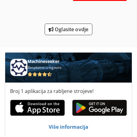
Usisavač Za
Usisavači U Ex Izvedbi
Usisni Ventilator
Oglasite ovdje
Usuđujem Se
Utor I Pin Za
Machineseeker
Besplatno u trgovini
Broj 1 aplikacija za rabljene strojeve!
Više informacija