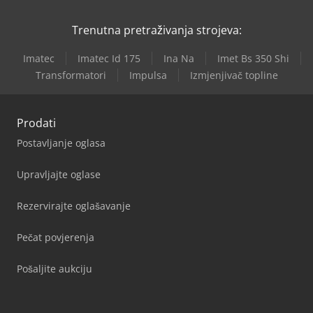
Trenutna pretraživanja strojeva:
Imatec
Imatec Id 175
Ina Na
Imet Bs 350 Shi
Transformatori
Impulsa
Izmjenjivač topline
Prodati
Postavljanje oglasa
Upravljajte oglase
Rezervirajte oglašavanje
Pečat povjerenja
Pošaljite aukciju