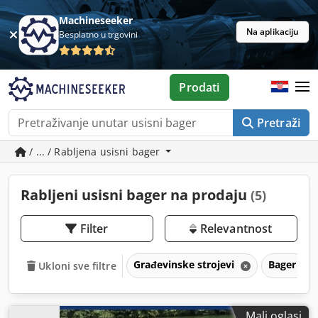
Machineseeker
Na aplikaciju
Besplatno u trgovini
Prodati
Pretraži
/ ... / Rabljena usisni bager
Rabljeni usisni bager na prodaju
(5)
Filter
Relevantnost
Građevinske strojevi
Bager
Ukloni sve filtre
Mali oglasi