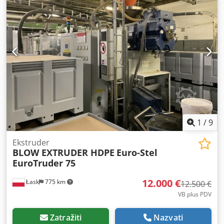
1
/
9
Ekstruder
BLOW EXTRUDER HDPE
Euro-Stel
EuroTruder 75
12.000 €
Łask
775 km
12.500 €
VB plus PDV
Zatražiti
Nazvati