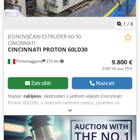
1
/
8
JEDNOVIJČANI ESTRUDER 60-30
CINCINNATI
CINCINNATI PROTON
60LD30
9.800 €
Portomaggiore
272 km
EXW VB plus PDV
Zatražiti
Nazvati
Stanje:
rabljeno
, ekstruderi s jednim vijkom Cincinnati
Proton 60LD30, u dobrom radnom stanju, spremni za
upotrebu. Dodjzpd Uujpfx Amgskr