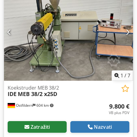
1
/
7
Koekstruder MEB 38/2
IDE
MEB 38/2 x25D
9.800 €
Ostfildern
604 km
VB plus PDV
Zatražiti
Nazvati