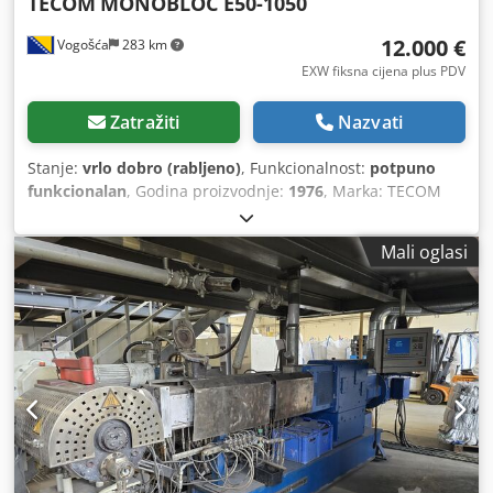
TECOM
MONOBLOC E50-1050
12.000 €
Vogošća
283 km
EXW fiksna cijena plus PDV
Zatražiti
Nazvati
Stanje:
vrlo dobro (rabljeno)
, Funkcionalnost:
potpuno
funkcionalan
, Godina proizvodnje:
1976
, Marka: TECOM
MONOBLOC E 50-1050 Godina proizvodnje: 1976 Materijal:
LDPE, HDPE Širina namotača: 1050 mm Namotač: Dvostruki
Mali oglasi
Dedozktuyspfx Amgokr Promjer glave: 150 Promjer puža:
50 Dodatna oprema: corona i inline tisak Rotacija glave: Da
Može se vidjeti u radu i stroj je u odličnom stanju!