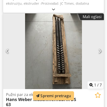
ekstruziju, ekstruder -Proizvođač: JC Times, dodatna
oprema za alate za ekstruziju Dkjdjzpwcxepfx Amgsr -Tip:
nažalost, bez oznake tipa -Perforirane ploče: 3 komada,
Mali oglasi
1940/210/H60 mm -Pojedinačne komponente: pogledajte
fotografije -Cijena/način prodaje: kompletno -Dimenzije za
transport: 3150/1095/H1790 mm / 2050/300/H900 mm -
Težina: 2510 kg / 560 kg
1
/
7
Pužni par za ekstruder Weber DS-63
Spremi pretragu
Hans Weber Maschinenfabrik
DS
63