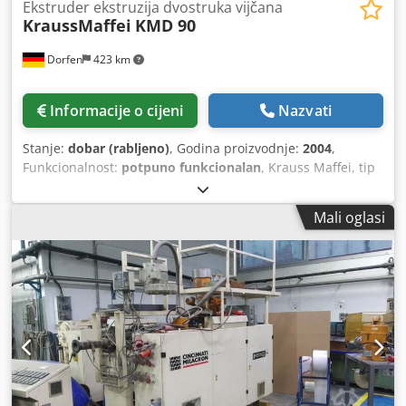
Ekstruder ekstruzija dvostruka vijčana
KraussMaffei
KMD 90
Dorfen
423 km
Informacije o cijeni
Nazvati
Stanje:
dobar (rabljeno)
, Godina proizvodnje:
2004
,
Funkcionalnost:
potpuno funkcionalan
, Krauss Maffei, tip
KMD90, prodaje se. Dodpfszr N T Ujx Amgekr Ekstruder je
u potpunosti funkcionalan i može se pregledati na licu
Mali oglasi
mjesta. - C5 upravljački sustav - Godina proizvodnje 2004.
Po želji, uz mogućnost utovara, dostave, izrade izvoznih
dokumenata i još mnogo toga. Za sva pitanja, slobodno se
javite.