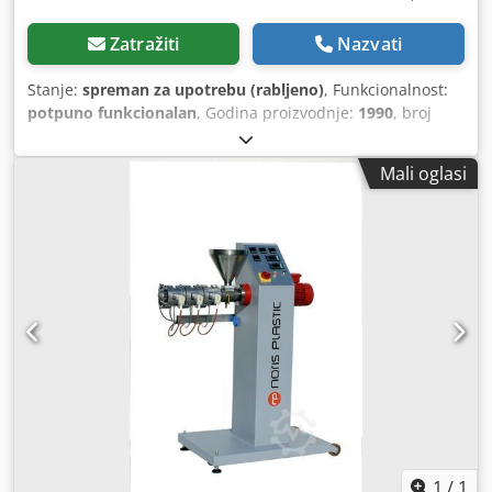
Zatražiti
Nazvati
Stanje:
spreman za upotrebu (rabljeno)
, Funkcionalnost:
potpuno funkcionalan
, Godina proizvodnje:
1990
, broj
stroja/vozila:
E2018
, ukupna duljina:
7.000 mm
, ukupna
širina:
3.500 mm
, ukupna visina:
6.000 mm
, Vrlo dobro
Mali oglasi
radni stroj, redovito održavan. Kapacitet do 100 kg/h.
Dodpfx Amezgc Ihegokr Promjer vijka 60 mm Promjer glave
160 mm. Novi, dodatni set vijka i cilindra.
1
/
1