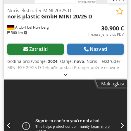
Noris ekstruder MINI 20/25 D
noris plastic GmbH
MINI 20/25 D
30.900 €
Altdorf bei Nürnberg
560 km
fiksna cijena plus PDV
Zatražiti
Nazvati
Godina proizvodnje:
2024
, stanje:
novo
, Noris – ekstruder
MINI ESE 20/25 D Tehnički podaci Promjer pužne osovine
[mm] 20 Duljina pužne osovine [L/D] 25 Brzina pužne
osovine [min-1] 20-200 min-1 Aksijalni tlak pužne osovine
Mali oglasi
[bar] 300, trajno opterećenje 350 maksimalno Pogon:
trofazni pogon s frekventnim pretvaračem Snaga pogona
[kW] maks. 2,5 Planetarni reduktor s integriranim
aksijalnim ležajem Težina [kg] cca. 160 Dimenzije [D x Š x
V] [mm] cca. 1050 x 600 x 1590 *) Električni priključni
podaci: 3 / N / PE Naponska mreža [V] 400 pri 50 Hz
Upravljački napon [V] 230 Regulacija temperature:
električni grijači s otporničkim elementima, izvedba s