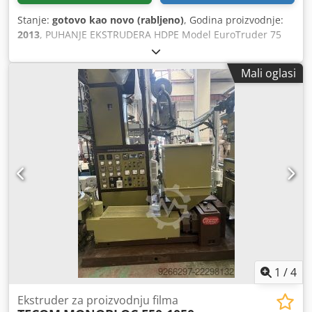
Stanje:
gotovo kao novo (rabljeno)
, Godina proizvodnje:
2013
, PUHANJE EKSTRUDERA HDPE Model EuroTruder 75
Proizvođač: Euro-Stel, Belgija Godina proizvodnje: 2013.
ekstruder: promjer 75x28 D - s vratnim švedskim strojem i
Mali oglasi
lijevkom za granulat Dksdjwivdkepfx Amger kalup nije
uključen ODLIČNO STANJE
1
/
4
Ekstruder za proizvodnju filma