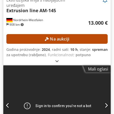
uređajem
Extrusion line
AM-145
Nordrhein-Westfalen
13.000 €
908 km
Na aukciji
Godina proizvodnje:
2024
, radni sati:
10 h
, stanje:
spreman
za upotrebu (rabljeno)
, Funkcionalnost:
potpuno
funkcionalan
, promjer pužnog transportera:
145 mm
,
TEHNIČKE KARAKTERISTIKE Vrsta ekstrudera: jednopužni
Mali oglasi
ekstruder / ekstruder za topljenje Promjer puža: 145 mm
Grijanje: indukcijsko grijanje DETALJI O STROJU Snaga
pogona: 45 kW Prikladne vrste plastike: LDPE, HDPE, PP
Prikladni materijali: mljeveni materijal, EPS, ostaci folija,
mljevene folije i lagani plastični otpad Doziranje
materijala: pogodno za materijale s niskom specifičnom
težinom Radno vrijeme: 10 sati Dkedpfx Amjzr Hz Ajger
OPREMA Komora za punjenje Bunker za doziranje
materijala Veliki filter / uređaj za izmjenu sita Prilagođena