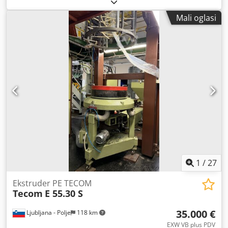
Materijal: LDPE/HDPE Širina namotača: 1100 mm, dvostruki
namotač Promjer glave: 150, 100, 80, 50 Promjer puža: 60
Mali oglasi
Dodatna oprema: corona uređaj + gravimetrijski sustav
Maksimalni kapacitet stroja: 90 kg Dkodpjzi Urwofx Amgor
Stroj je u vrlo dobrom stanju i može se vidjeti u radu!
1
/
27
Ekstruder PE TECOM
Tecom
E 55.30 S
35.000 €
Ljubljana - Polje
118 km
EXW VB plus PDV