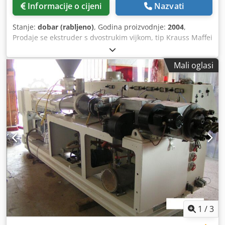
Informacije o cijeni
Nazvati
Stanje:
dobar (rabljeno)
, Godina proizvodnje:
2004
,
Prodaje se ekstruder s dvostrukim vijkom, tip Krauss Maffei
KMD63. Ekstruder je u potpunosti funkcionalan. Vijci su
demontirani i mogu se pregledati na licu mjesta. - Godina
Mali oglasi
proizvodnje 2004. - Upravljački sustav C4. - Cijena se
odnosi na ekstruder, bez dodatne opreme. Dksdpfxozr N
Ure Amgsr Na zahtjev, moguće je organizirati utovar,
izradu izvoznih dokumenata, dostavu itd. Za sva pitanja,
slobodno se javite.
1
/
3