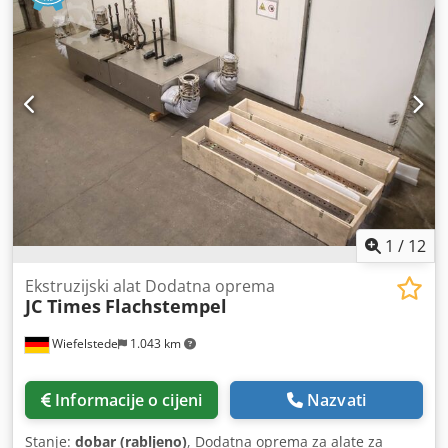
1
/
12
Ekstruzijski alat Dodatna oprema
JC Times
Flachstempel
Wiefelstede
1.043 km
Informacije o cijeni
Nazvati
Stanje:
dobar (rabljeno)
, Dodatna oprema za alate za