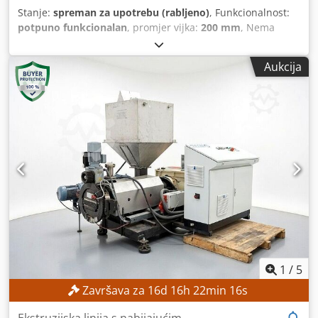
Stanje:
spreman za upotrebu (rabljeno)
, Funkcionalnost:
potpuno funkcionalan
, promjer vijka:
200 mm
, Nema
minimalne cijene – zajamčena prodaja po najvišoj ponudi!
Granuliranje termički i mehanički osjetljivih plastičnih
Aukcija
materijala Prikladno za meki PVC Prikladno za tvrdi PVC
Prikladno za HFFR formulacije Prikladno za elastomerne
kompozite za niskonaponske, srednjonaponske i
visokonaponske kabele TEHNIČKE KARAKTERISTIKE Promjer
puža: 200 mm PODACI O STROJU Snaga pogona: 72,5 kW
OPREMA Ekscentrično granuliranje EGR Zona za
odzračivanje Dkedszr H Ebspfx Amgjr Može se koristiti kao
jednopužni ekstruder za različite svrhe obrade
1
/
5
Završava za
16
d
16
h
22
min
14
s
Ekstruzijska linija s nabijajućim