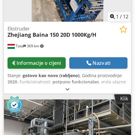
1
/
12
Ekstruder
Zhejiang Baina 150 20D
1000Kg/H
Tata
369 km
Informacije o cijeni
Nazvati
Stanje:
gotovo kao novo (rabljeno)
, Godina proizvodnje:
2020
, Funkcionalnost:
potpuno funkcionalan
, vrsta ulazne
struje:
trofazni
, Proizvodna linija je u izvrsnom stanju,
gotovo nova, i može se isporučiti odmah, uz mali broj
Klik
radnih sati. Dsdpfxey Ez Ero Amgskr Sastavni dijelovi
proizvodne linije: 1. 150 mm 20D hladni vakuumski
ekstruder (standardni model) 2. Glava za ekstruziju
gumene ploče (pneumatska) 3. 6 m infracrvena peć za
sušenje (širina 1000 mm) 4. 6 m peć za sušenje toplim
zrakom (širina 1140 mm) 5. 6 m peć za sušenje toplim