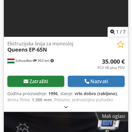
ekstruzijska glava
1
/
7
Ekstruzijska linija za monosloj
Queens
EP-65N
35.000 €
Soltvadkert
363 km
FCA VB plus PDV
Zatražiti
Nazvati
Godina proizvodnje:
1996
, stanje:
vrlo dobro (rabljeno)
,
širina filma:
1.300 mm
, Polovno, jednoslojno puhačko
ekstrudiranje folije na prodaju u izvrsnom stanju, s
promjerom alata od 150 mm i kapacitetom do 100 kg/sat.
Mali oglasi
Tip: Queens EP-65N Materijali za obradu:
LLDPE/LDPE/MDPE/HDPE/razne mješavine. Promjer
pužnice: 65 mm Glava: • Glava za puhanje folije • Promjer