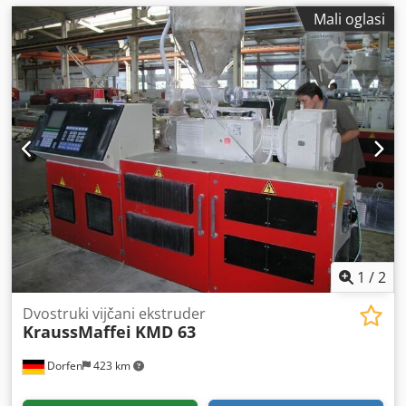
Mali oglasi
1
/
2
Dvostruki vijčani ekstruder
KraussMaffei
KMD 63
Dorfen
423 km