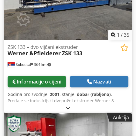
Jednostruki vijčani uređaj za dovod praha - Sustav za
dovod tekućine – spremnik za tekućinu, zupčasta pumpa i
mjerač protoka
1
/
35
ZSK 133 – dvo vijčani ekstruder
Werner &Pfleiderer
ZSK 133
Subotica
364 km
Informacije o cijeni
Nazvati
Godina proizvodnje:
2001
, stanje:
dobar (rabljeno)
,
Prodaje se industrijski dvopužni ekstruder Werner &
Pfleiderer ZSK 133, danas poznat pod brendom Coperion.
Stroj je namijenjen za preradu i kompaundiranje plastičnih
Aukcija
masa, posebice PP granulata, poliolefina, masterbatcha,
punjenih i modificiranih materijala. Ekstruder je iz 2001.
godine, kupljen je rabljeni 2015. godine u ispravnom