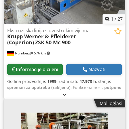
1
/
27
Ekstruzijska linija s dvostrukim vijcima
Krupp Werner & Pfleiderer
(Coperion)
ZSK 50 Mc 900
Nürnberg
576 km
Informacije o cijeni
Nazvati
Godina proizvodnje:
1999
, radni sati:
47.973 h
, stanje:
spreman za upotrebu (rabljeno)
, Funkcionalnost:
potpuno
funkcionalan
, broj stroja/vozila:
20472666
, Kompletan
sustav za miješanje i granuliranje temeljen na
Mali oglasi
koaksijalnom dvostrukom vijčanom ekstruderu Krupp
Werner & Pfleiderer ZSK 50, proizveden 1999. Sustav je
pogodan za miješanje, obradu i ponovno granuliranje
termoplastičnih polimera. Dosadašnji proces: recikliranje