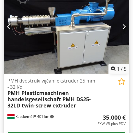
alata: 150 mm Razmak alata: 1,2 mm Kapacitet: do 100
kg/h, ovisno o sastavu materijala • Maksimalna brzina: 120
m/min • Širina namotavanja: 1.300 mm - Rezanje namota
pomoću letećeg noža Pribor: • Toranj • Gravimetrijski
sustav kontrole mase • Dozator masterbatcha •
Kalibracijska košara Stroj se može pogledati u radu.
Dkjdpfx Amoxrb Hmsgsr Prodaje se s rezervnim dijelovima.
1
/
5
PMH dvostruki vijčani ekstruder 25 mm
- 32 l/d
PMH Plasticmaschinen
handelsgesellschaft
PMH DS25-
32LD twin-screw extruder
35.000 €
Kecskemét
401 km
EXW VB plus PDV