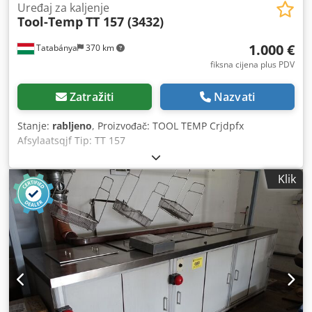
Uređaj za kaljenje
Tool-Temp
TT 157 (3432)
1.000 €
Tatabánya
370 km
fiksna cijena plus PDV
Zatražiti
Nazvati
Stanje:
rabljeno
, Proizvođač: TOOL TEMP Crjdpfx
Afsylaatsqjf Tip: TT 157
Klik