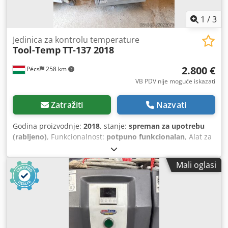
1
/
3
Jedinica za kontrolu temperature
Tool-Temp
TT-137 2018
2.800 €
Pécs
258 km
VB PDV nije moguće iskazati
Zatražiti
Nazvati
Godina proizvodnje:
2018
, stanje:
spreman za upotrebu
(rabljeno)
, Funkcionalnost:
potpuno funkcionalan
, Alat za
kaljenje TT-137, 2018, grijanje: 12 kW, temperatura: 140 °C.
Credpfx Aezab S Hjfqef Na zalihama: 3 komada.
Mali oglasi