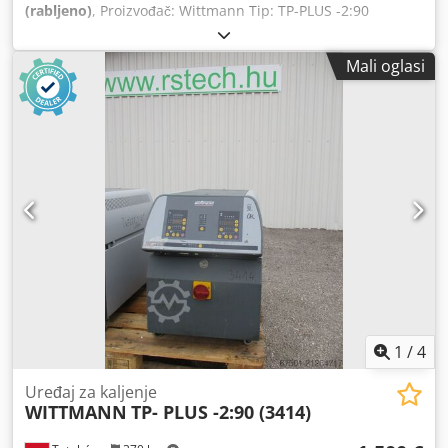
(rabljeno)
, Proizvođač: Wittmann Tip: TP-PLUS -2:90
Csdpfsyk Tfyex Afqorf
Mali oglasi
1
/
4
Uređaj za kaljenje
WITTMANN
TP- PLUS -2:90 (3414)