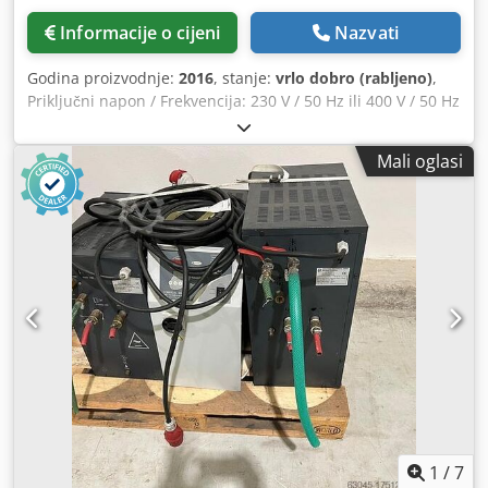
Informacije o cijeni
Nazvati
Godina proizvodnje:
2016
, stanje:
vrlo dobro (rabljeno)
,
Priključni napon / Frekvencija: 230 V / 50 Hz ili 400 V / 50 Hz
(također 220/380/460 pri 60 Hz) Cedexykc Tjpfx Afqorf
Snaga grijaćeg elementa: 9 kW (također dostupne varijante
Mali oglasi
6 kW, 11 kW, 12 kW u seriji THW9/12) Procesna tekućina:
Voda (bez tlaka) Maksimalna temperatura procesne
tekućine: 90 °C Rashladna tekućina: Voda, preporučuje se
upotreba s ulaznom temperaturom rashladne vode max
~15 °C, protok ~15 l/min. Rashladni kapacitet: THW9 pruža
~21 kW rashladnog kapaciteta pod navedenim uvjetima.
Pumpa (električna): Snaga ~0,75 kW
1
/
7