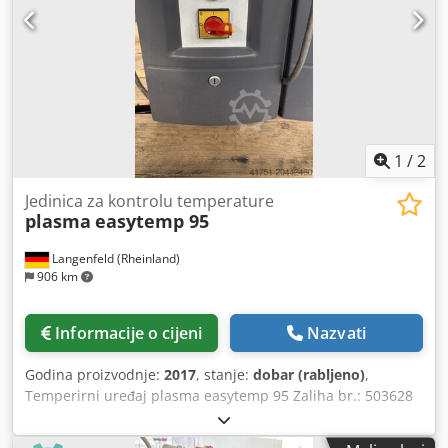
1
/
2
Jedinica za kontrolu temperature
plasma
easytemp 95
Langenfeld (Rheinland)
906 km
Informacije o cijeni
Nazvati
Godina proizvodnje:
2017
, stanje:
dobar (rabljeno)
,
Temperirni uređaj plasma easytemp 95 Zaliha br.: 503628
Vrsta stroja/uređaja: Temperirni uređaj Proizvođač: plasma
Crsdsxt Nm Repfx Afqjf Model: easytemp 95 Godina