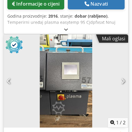
Informacije o cijeni
Nazvati
Godina proizvodnje:
2016
, stanje:
dobar (rabljeno)
,
Temperirni uređaj plasma easytemp 95 Cjdpfxsxt Nnuj
Afqerf Broj skladišta: 503629 Vrsta stroja/uređaja:
Temperirni uređaj Proizvođač: plasma Tip: easytemp 95
Mali oglasi
Godina proizvodnje: 2016 Maks. radna temperatura: 95°C
Snaga grijanja: 6 kW Snaga hlađenja: 40 kW (80 °C dovod /
15 °C rashladna voda) Medij za prijenos topline: voda
1
/
2