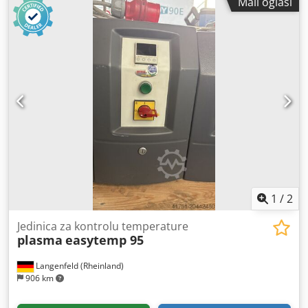
Mali oglasi
proizvodnje: 2017 Maks. radna temperatura: 95°C Snaga
grijanja: 6 kW Snaga hlađenja: 40 kW (80 °C prednji protok /
15 °C rashladna voda) Toplinski medij: Voda
1
/
2
Jedinica za kontrolu temperature
plasma
easytemp 95
Langenfeld (Rheinland)
906 km