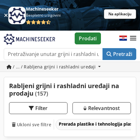
Machineseeker
Na aplikaciju
Besplatno u trgovini
Prodati
Pretraži
/ ... / Rabljena grijni i rashladni uređaji
Rabljeni grijni i rashladni uređaji na
prodaju
(157)
Filter
Relevantnost
Prerada plastike i tehnologija plastik
Ukloni sve filtre