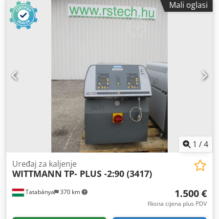
Mali oglasi
1
/
4
Uređaj za kaljenje
WITTMANN
TP- PLUS -2:90 (3417)
1.500 €
Tatabánya
370 km
fiksna cijena plus PDV