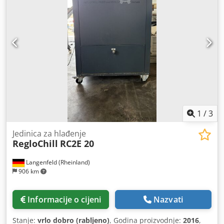
1
/
3
Jedinica za hlađenje
RegloChill
RC2E 20
Langenfeld (Rheinland)
906 km
Informacije o cijeni
Nazvati
Stanje:
vrlo dobro (rabljeno)
, Godina proizvodnje:
2016
,