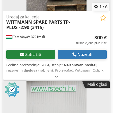
1
/
6
Uređaj za kaljenje
WITTMANN SPARE PARTS
TP-
PLUS -2:90 (3415)
300 €
Tatabánya
370 km
fiksna cijena plus PDV
Zatražiti
Nazvati
Godina proizvodnje:
2004
, stanje:
Neispravan nositelj
rezervnih dijelova (rabljen)
, Proizvođač: Wittmann Cjdpfx
Ajyk Tnnsfqjrf Tip: TP-PLUS-2:90 Nedovršeno
Mali oglasi