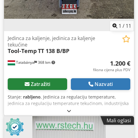
1
/
11
Jedinca za kaljenje, jedinica za kaljenje
tekućine
Tool-Temp
TT 138 B/BP
1.200 €
Tatabánya
368 km
fiksna cijena plus PDV
Zatražiti
Nazvati
Stanje:
rabljeno
, Jedinica za regulaciju temperature,
jedinica za regulaciju temperature tekućinom, industrijska
jedinica za regulaciju temperature, Thermolator, Tool-
Temp TT138 B/BP, rabljena. Proizvođač: Tool-Temp Tip: TT
Mali oglasi
138 B/BP Dimenzije: 1240 × 480 × 1400 mm (uključujući
kotačiće) Težina: približno 180 kg (prazna) Karakteristike:
Samostalno optimizirajući elektronički mikroprocesorski