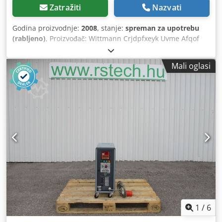
Zatražiti
Nazvati
Godina proizvodnje:
2008
, stanje:
spreman za upotrebu
(rabljeno)
, Proizvođač: Wittmann Crjdpfxeyk Uvme Afqof
Tip: TP-PLUS -2:90
Mali oglasi
1
/
6