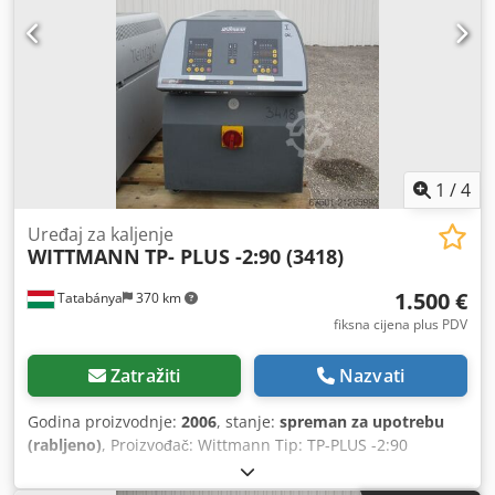
1
/
4
Uređaj za kaljenje
WITTMANN
TP- PLUS -2:90 (3418)
1.500 €
Tatabánya
370 km
fiksna cijena plus PDV
Zatražiti
Nazvati
Godina proizvodnje:
2006
, stanje:
spreman za upotrebu
(rabljeno)
, Proizvođač: Wittmann Tip: TP-PLUS -2:90
Credpfxjyk Uwko Afqof