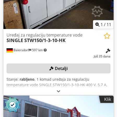
1
/
11
Uređaj za regulaciju temperature vode
SINGLE
STW150/1-3-10-HK
Baiersdorf
597 km
Još 35 dana
Detalji
Stanje:
rabljeno
, 1 komad uređaja za regulaciju
temperature vode SINGLE STW150/1-3-10-HK 400 V, 5,7 A,
50 Hz, mogućnost samostalnog rastavljanja Boja: kao na
slici, prema fotografijama i tijekom pregleda Dimenzije (D/
Klik
Š/V): 300x92x100 cm Crjdpozqck Rjfx Afqjf Stanje: rabljeno