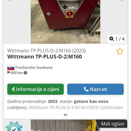
1
/
4
Wittmann TP-PLUS-D-2:M160 (2023)
Wittmann
TP-PLUS-D-2:M160
Trenčianske Stankovce
468 km
Informacije o cijeni
Nazvati
Godina proizvodnje:
2023
, stanje:
gotovo kao novo
(rabljeno)
, Wittmann TP-PLUS-D-2:M160 (2023) Cjdpfxsxykn
Nj Afqjrf
Mali oglasi