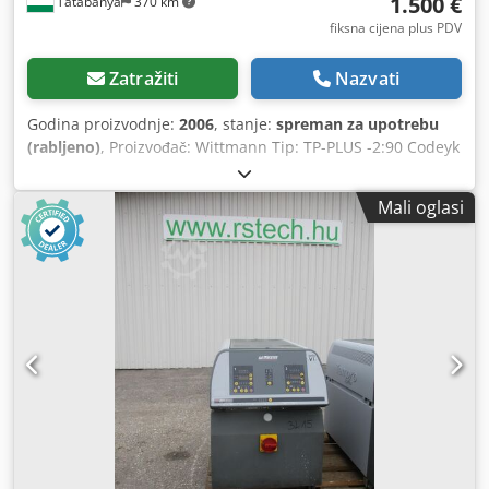
1.500 €
Tatabánya
370 km
fiksna cijena plus PDV
Zatražiti
Nazvati
Godina proizvodnje:
2006
, stanje:
spreman za upotrebu
(rabljeno)
, Proizvođač: Wittmann Tip: TP-PLUS -2:90 Codeyk
Tmqepfx Afqorf
Mali oglasi