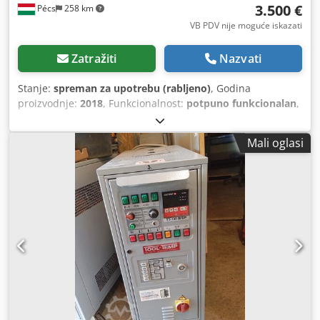
3.500 €
Pécs
258 km
VB PDV nije moguće iskazati
Zatražiti
Nazvati
Stanje:
spreman za upotrebu (rabljeno)
, Godina
proizvodnje:
2018
, Funkcionalnost:
potpuno funkcionalan
,
ukupna masa:
70 kg
, ulazni napon:
400 V
, ulazna
frekvencija:
50 Hz
, snaga:
27 kW (36,71 KS)
, temperatura:
Mali oglasi
90 °C
, GWK CS90 t36 Kalibracijska peć za alate, 2018.,
grijanje: 27 kW. Crsdpfx Afozab Syoqof