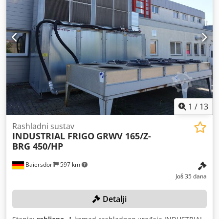
1
/
13
Rashladni sustav
INDUSTRIAL FRIGO
GRWV 165/Z-
BRG 450/HP
Baiersdorf
597 km
Još 35 dana
Detalji