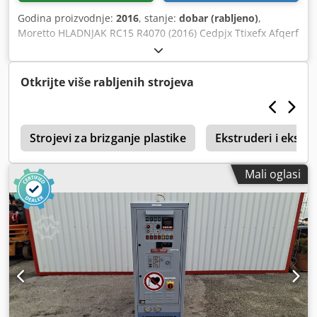
Godina proizvodnje:
2016
, stanje:
dobar (rabljeno)
,
Moretto HLADNJAK RC15 R4070 (2016) Cedpjx Ttixefx Afqerf
Otkrijte više rabljenih strojeva
a
Strojevi za brizganje plastike
Ekstruderi i ekstru
Mali oglasi