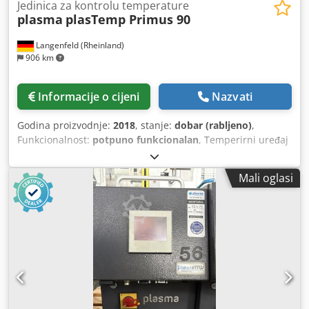
Jedinica za kontrolu temperature
plasma
plasTemp Primus 90
Langenfeld (Rheinland)
906 km
Informacije o cijeni
Nazvati
Godina proizvodnje:
2018
, stanje:
dobar (rabljeno)
,
Funkcionalnost:
potpuno funkcionalan
, Temperirni uređaj
plasma plasTemp Primus 90 Broj skladišta: 503643 Tip
stroja/uređaja: Temperirni uređaj Proizvođač: plasma
Mali oglasi
Model: plasTemp Primus 90 Godina proizvodnje: 2018
Tehnički podaci plasTemp temperirnog uređaja Primus 90 /
Compact TK-90-9-50 Cedpfxext Rc Hs Afqerf - Radni medij:
voda do 90°C - Maks. vanjski volumen na 90°C – 50 litara -
Grijaća snaga: 9,0 kW - Sa dvije cijevne grijalice od
nehrđajućeg čelika - Izrađene od visoko otporne Incolloy
legure - Snaga hlađenja: 70 kW pri temperaturnoj razlici
između dovoda alata i rashladne vode od 80 K, minimalna
razlika tlaka u rashladnom krugu najmanje 3 bara -