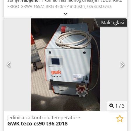
Stanje:
rabljeno
, 1 komad rashladnog uređaja INDUSTRIAL
FRIGO GRWV 165/Z-BRG 450/HP industrijska sustavna
kombinacija koja se sastoji od rashladnog agregata s
vodenim hlađenjem (hladnjak) i vanjskog suhog hladnjaka,
Mali oglasi
mogućnost samostalnog rastavljanja Crodpfxjzqcg Ee Afqjf
Boja: kao na slici, prema slikama i prilikom pregleda
Stanje: rabljeno
1
/
3
Jedinica za kontrolu temperature
GWK
teco cs90 t36 2018