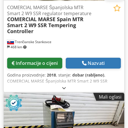
COMERCIAL MARSE Španjolska MTR
Smart 2 W9 SSR regulator temperature
COMERCIAL MARSE Spain
MTR
Smart 2 W9 SSR Tempering
Controller
Trenčianske Stankovce
468 km
Informacije o cijeni
Nazvati
Godina proizvodnje:
2018
, stanje:
dobar (rabljeno)
,
COMERCIAL MARSE Španjolska MTR Smart 2 W9 SSR
regulator temperature Codeu Aq Hxopfx Afqsrf
Mali oglasi