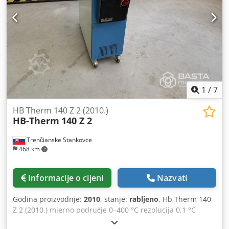
1
/
7
HB Therm 140 Z 2 (2010.)
HB-Therm
140 Z 2
Trenčianske Stankovce
468 km
Informacije o cijeni
Nazvati
Godina proizvodnje:
2010
, stanje:
rabljeno
, Hb Therm 140
Z 2 (2010.) mjerno područje 0–400 °C rezolucija 0,1 °C
točnost regulacije ± 0,1 k -S tolerancija ±. Mjerno područje