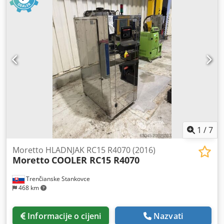
1
/
7
Moretto HLADNJAK RC15 R4070 (2016)
Moretto
COOLER RC15 R4070
Trenčianske Stankovce
468 km
Informacije o cijeni
Nazvati