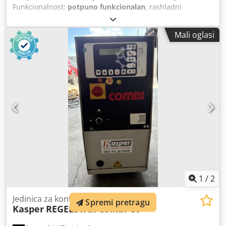
Funkcionalnost:
potpuno funkcionalan
, rashladni
kapacitet:
18,8 kW (25,56 KS)
, Rashladna jedinica
RegloChill RC2E 20 Skladišni broj: 503608 Vrsta
Mali oglasi
stroja/uređaja: Rashladna jedinica Proizvođač: RegloChill
Model: RC2E 20 Godina proizvodnje: 2016 - Ekološki
prihvatljivo rashladno sredstvo R407C - Automatsko
pokretanje rotacije kompresora - Filter sušač s
molekularnim sitima - Pokazivač razine tekućine - Visoko
učinkovit aluminijski kondenzator s bakrenim cijevima -
Magnetni ventil - Ekspanzijski ventil - Sigurnosni tlačni
prekidači za visoki i niski pritisak plina - Prekidač pritiska
razine vode Crodpfexz Dt Ijx Afqef - Pločasti isparivač s
visoko učinkovitim bakrenim cijevima za izmjenu vode i
plina Priključna snaga: 12 A Rashladno sredstvo: R407C
Rashladni kapacitet: 18,8 kW Napon: 400 V - 50 Hz
1
/
2
Jedinica za kontrolu temperature
Spremi pretragu
Kasper
REGELSTAR Combi C6