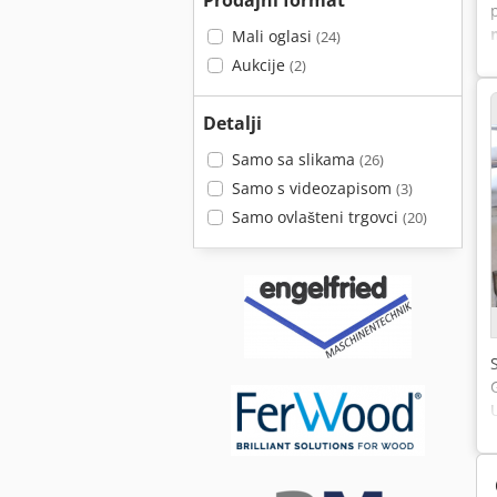
Prodajni format
Mali oglasi
(24)
Aukcije
(2)
Detalji
Samo sa slikama
(26)
Samo s videozapisom
(3)
Samo ovlašteni trgovci
(20)