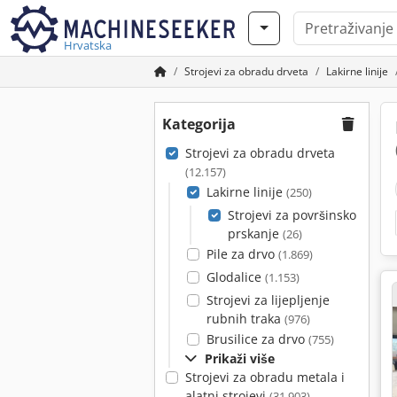
Hrvatska
Strojevi za obradu drveta
Lakirne linije
Kategorija
Strojevi za obradu drveta
(12.157)
Lakirne linije
(250)
Strojevi za površinsko
prskanje
(26)
Pile za drvo
(1.869)
Glodalice
(1.153)
Strojevi za lijepljenje
rubnih traka
(976)
Brusilice za drvo
(755)
Prikaži više
Strojevi za obradu metala i
alatni strojevi
(31.903)