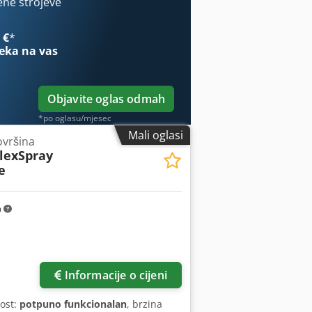
sve proizvode iz industrijskog sektora
ene strojeve
 €
*
eka na vas
Objavite oglas odmah
*po oglasu/mjesec
Mali oglasi
ovršina
lexSpray
e
m
Informacije o cijeni
nost:
potpuno funkcionalan
, brzina