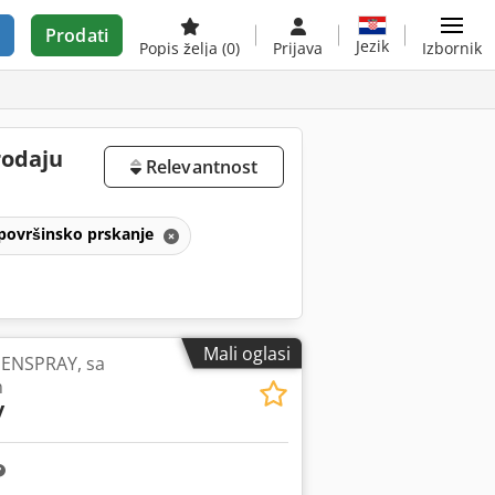
Prodati
Jezik
Popis želja
(0)
Prijava
Izbornik
rodaju
Relevantnost
a površinsko prskanje
Mali oglasi
EENSPRAY, sa
m
y