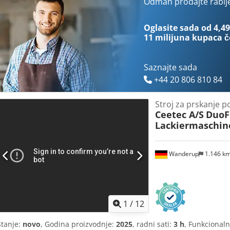
odbiti za poduzetnike Dostava i otkup moguće u svakom trenutku za 
Odmah prodajte rablj
Yorick Diebels
Oglasite sada od 4,49
11 milijuna kupaca
č
Saznajte sada
+44 20 806 810 84
Stroj za prskanje p
Ceetec A/S
DuoF
Lackiermaschin
Wanderup
1.146 k
1
/
12
Stanje:
novo
, Godina proizvodnje:
2025
, radni sati:
3 h
, Funkcional