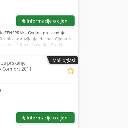
Informacije o cijeni
p: KLEENSPRAY - Godina proizvodnje:
tranica upravljanja: desna - Cijena za
o visini - Suho usisavanje - Promjer
m³/h - Transportni sustav papirnate
C upravljanje s dodirnim zaslonom -
Mali oglasi
 za prskanje
ih pumpi: 1 kom. - Pogodno za lakove na
y Comfort 2011
 Širina: 3.360 mm + 1850 mm - Visina:
/ 50 - Lokacija: na skladištu -
vam ponuditi i ponudu za montažu i
to održavanje i servis stroja. Za
Informacije o cijeni