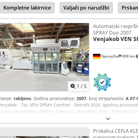
drva dužine 16, 18 ili 20 m, jednostavno ćemo izraditi odgovarajuću
Zvuči li ovo zanimljivo? Želite li isprobati stroj u našem tehničkom 
Kompletne lakirnice
Valjači po narudžbi
Prskan
sigurni možemo li ih ispuniti? Rado sam Vam osobno na raspolagan
Lakirnih postrojenja // ekskluzivni distributer ceetec A/S - Middelfar
Automatski rasprš
SPRAY Duo 2007
Venjakob
VEN S
Njemačka
898 km
1
/
5
Stanje:
rabljeno
, Godina proizvodnje:
2007
, broj stroja/vozila:
A 07-
Venjakob - Tip: VEN SPRAY Comfort - Retrofit 2026. (godina proizvod
Strana upravljanja: desno - Cijena za obnovljeni stroj - Trenutno st
Duo izvedbi - Suho izvlačenje isparenja - Kapacitet odsisavanja: 7.0
odsisavanje: 500 mm - Sustav transporta s trakastim pojasom - Brzi
Prskalica CEFLA KL
integriranim sustavom za čišćenje trake - S sustavom povrata laka
papirnom trakom, 
prepoznavanje dijelova putem svjetlosne zavjese - Upravljanje pišt