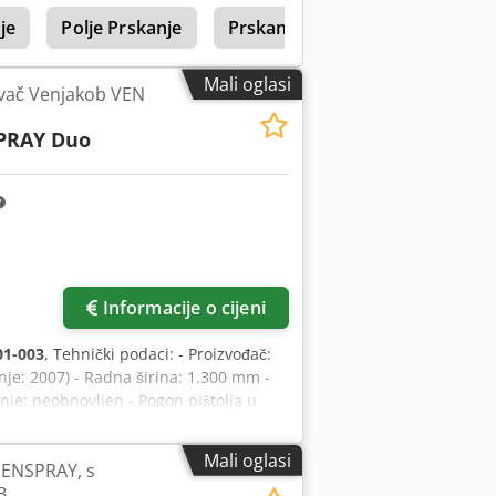
 mehanizaciju. Credpfoffc Tyjx Aflef
centru? Imate li posebne zahtjeve i niste
je
Polje Prskanje
Prskanje Dječak
ju! Vaš Martin Bruhn Vlasnik Bruhn
t - Danska.
Mali oglasi
ivač Venjakob VEN
PRAY Duo
Informacije o cijeni
01-003
, Tehnički podaci: - Proizvođač:
nje: 2007) - Radna širina: 1.300 mm -
anje: neobnovljen - Pogon pištolja u
00 m³/h - Promjer priključka za
na posmaka: cca 3 - 7 m/min - S
Mali oglasi
EENSPRAY, s
 putem V-banda - Automatsko
B
oljima putem touch screena -