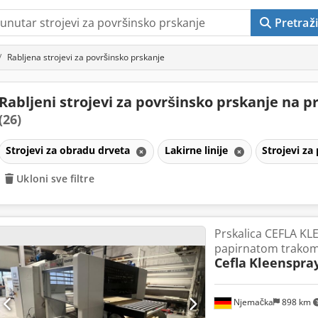
Pretraži
Rabljena strojevi za površinsko prskanje
Rabljeni strojevi za površinsko prskanje na p
(26)
Strojevi za obradu drveta
Lakirne linije
Strojevi z
Ukloni sve filtre
Prskalica CEFLA KL
papirnatom trako
Cefla
Kleenspra
Njemačka
898 km