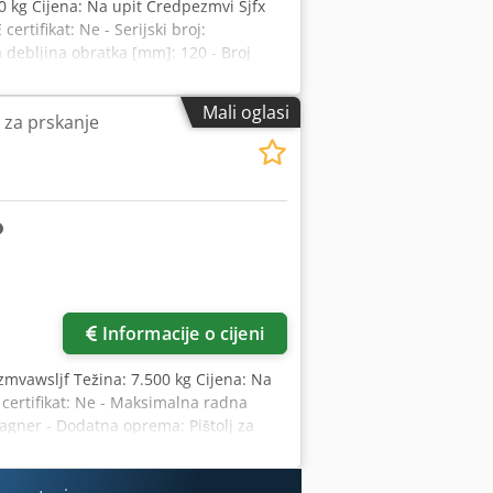
500 kg Cijena: Na upit Credpezmvi Sjfx
rtifikat: Ne - Serijski broj:
debljina obratka [mm]: 120 - Broj
 Pištolj za prskanje - Broj pištolja za
ač [A]: 63 - Snaga [kW]: 17.0 - Težina za
Mali oglasi
 za prskanje
nformacije PDV: Navedena cijena je bez
uzetnike Dostava i zamjena su moguće
Diebels
Informacije o cijeni
ozmvawsljf Težina: 7.500 kg Cijena: Na
 certifikat: Ne - Maksimalna radna
Wagner - Dodatna oprema: Pištolj za
g]: 7500 kg - Transportni paketi [kom]: 7
ez na dodanu vrijednost: PDV se može