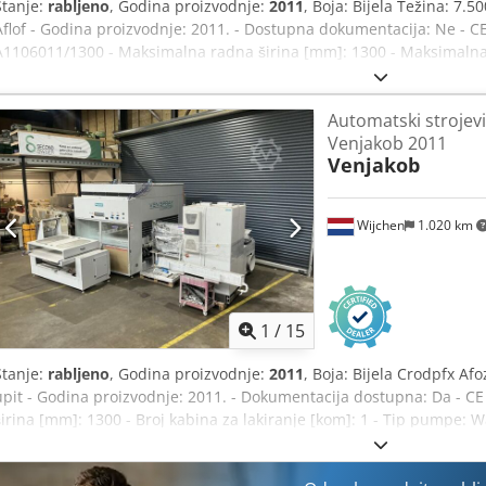
Stanje:
rabljeno
, Godina proizvodnje:
2011
, Boja: Bijela Težina: 7.
Aflof - Godina proizvodnje: 2011. - Dostupna dokumentacija: Ne - CE ce
A1106011/1300 - Maksimalna radna širina [mm]: 1300 - Maksimalna 
kabina za lakiranje [kom]: 1 - Vrsta pumpe: Wagner - Dodatna oprema:
prskanje [kom]: 4 - Napon [V]: 400 - Potrošnja struje [A]: 36 - Osigur
Automatski strojevi
transport [kg]: 7500 kg - Paketi za transport [kom]: 8 Financijske i
Venjakob 2011
PDV-a PDV/Porez na dodanu vrijednost: PDV se može odbiti za pod
Venjakob
u bilo koje vrijeme za sve proizvode iz industrijskog sektora. Yorick 
Wijchen
1.020 km
1
/
15
Stanje:
rabljeno
, Godina proizvodnje:
2011
, Boja: Bijela Crodpfx Af
upit - Godina proizvodnje: 2011. - Dokumentacija dostupna: Da - CE
širina [mm]: 1300 - Broj kabina za lakiranje [kom]: 1 - Tip pumpe: 
prskanje - Broj pištolja za prskanje [kom]: 4 - Transportna težina [k
Financijske informacije PDV: Navedena cijena je bez PDV-a PDV/Por