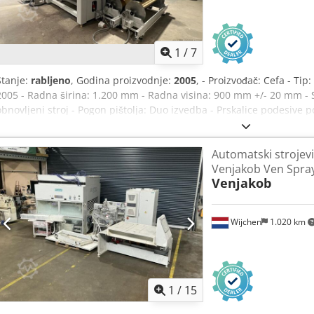
1
/
7
Stanje:
rabljeno
, Godina proizvodnje:
2005
, - Proizvođač: Cefa - Ti
2005 - Radna širina: 1.200 mm - Radna visina: 900 mm +/- 20 mm - S
obnovljeni stroj - Pogon pištolja: Duo izvedba - Prskalice podesive p
usisnog priključka: 490 x 350 mm - Izdašnost odzračivanja: ~ 6.500 
trake - Brzina pomaka, bezstupnjeasto podesiva: 1,5 - 7 m/min - PL
Automatski strojevi
Broj ugrađenih prskalica: 4 kom. Csdpfx Afexnbhvsljrf - Broj lakirn
Venjakob Ven Spra
bazi otapala - Pogodno za lakove na bazi vode - Duljina: 4.300 mm -
Venjakob
2.700 mm - Ukupna priključna snaga: ~ 7,1 kW / 28,6 A - Volt, Hz: 400 
Maksimalne fluktuacije napona: +/- 5 % _____ Opcionalno, možemo 
puštanje u rad sustava, kao i obuku osoblja. Po želji, nudimo i redovi
Wijchen
1.020 km
dodatne informacije, slobodno nas kontaktirajte!
1
/
15