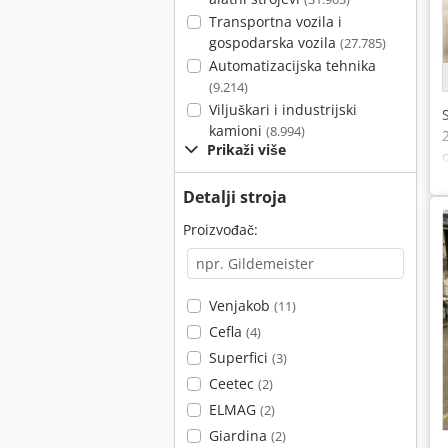
Transportna vozila i
gospodarska vozila
(27.785)
Automatizacijska tehnika
(9.214)
Viljuškari i industrijski
kamioni
(8.994)
Prikaži više
Detalji stroja
Proizvođač:
Venjakob
(11)
Cefla
(4)
Superfici
(3)
Ceetec
(2)
ELMAG
(2)
Giardina
(2)