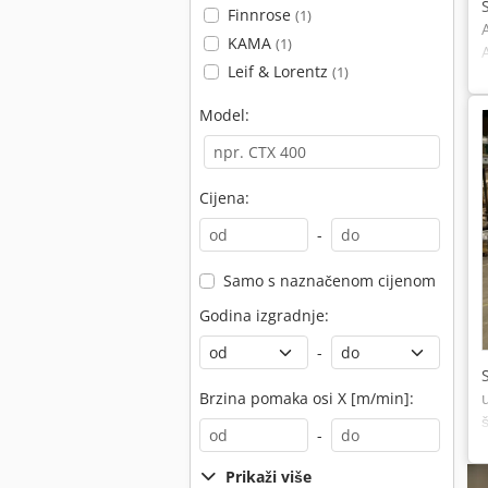
Finnrose
(1)
KAMA
(1)
Leif & Lorentz
(1)
Model:
Cijena:
-
Samo s naznačenom cijenom
Godina izgradnje:
-
Brzina pomaka osi X [m/min]:
-
Prikaži više