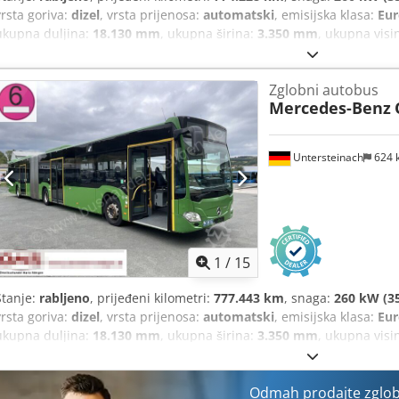
vrsta goriva:
dizel
, vrsta prijenosa:
automatski
, emisijska klasa:
Eur
ukupna duljina:
18.130 mm
, ukupna širina:
3.350 mm
, ukupna visi
2016
, Oprema:
ABS, klima uređaj, kontrola proklizavanja, servo 
Zglobni autobus
Mercedes-Benz
Untersteinach
624 
1
/
15
Stanje:
rabljeno
, prijeđeni kilometri:
777.443 km
, snaga:
260 kW (35
vrsta goriva:
dizel
, vrsta prijenosa:
automatski
, emisijska klasa:
Eur
ukupna duljina:
18.130 mm
, ukupna širina:
3.350 mm
, ukupna visi
2016
, Oprema:
ABS, klima uređaj, kontrola proklizavanja, servo 
Odmah prodajte zglob