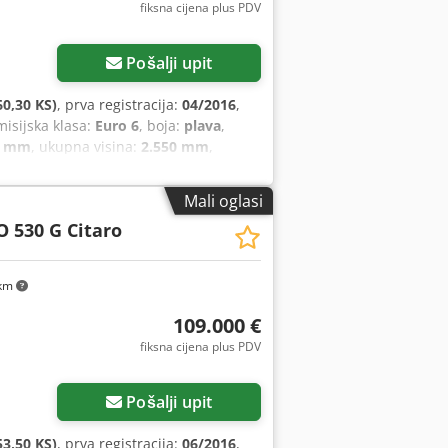
fiksna cijena plus PDV
Pošalji upit
0,30 KS)
, prva registracija:
04/2016
,
misijska klasa:
Euro 6
, boja:
plava
,
0 mm
, ukupna visina:
2.550 mm
,
oklizavanja, maglenke, servo
Mali oglasi
O 530 G Citaro
km
109.000 €
fiksna cijena plus PDV
Pošalji upit
3,50 KS)
, prva registracija:
06/2016
,