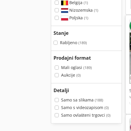
Belgija
(1)
Man Lions City
Solaris Urbino 18
Nizozemska
(1)
Poljska
(1)
Stanje
Rabljeno
(189)
Prodajni format
Mali oglasi
(189)
Aukcije
(0)
Detalji
Samo sa slikama
(188)
Samo s videozapisom
(0)
Samo ovlašteni trgovci
(0)