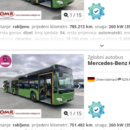
1
/
15
Stanje:
rabljeno
, prijeđeni kilometri:
785.213 km
, snaga:
260 kW (35
vrsta goriva:
dizel
, broj sjedala:
54
, vrsta prijenosa:
automatski
, em
kočnice:
retarder
, ukupna duljina:
18.130 mm
, ukupna širina:
3.35
Godina proizvodnje:
2016
, Oprema:
ABS, klima uređaj, kontrola pr
tempomat
,
Zglobni autobus
Mercedes-Benz
Untersteinach
624 
1
/
15
Stanje:
rabljeno
, prijeđeni kilometri:
751.482 km
, snaga:
260 kW (35