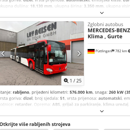
ukupna duljina:
18.130 mm
, ukupna širina:
3.350 mm
, ukupna visi
2016
, Oprema:
ABS, klima uređaj, kontrola proklizavanja, servo 
Zglobni autobus
MERCEDES-BENZ
Klima , Gurte
Püttlingen
782 km
1
/
25
Stanje:
rabljeno
, prijeđeni kilometri:
576.000 km
, snaga:
260 kW (35
vrsta goriva:
dizel
, broj sjedala:
51
, vrsta prijenosa:
automatski
, em
kočnice:
retarder
, Oprema:
ABS, grijač za parkiranje, klima uređaj
,
Otkrijte više rabljenih strojeva