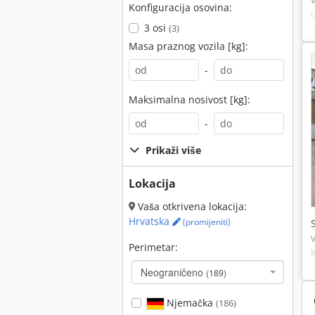
Konfiguracija osovina:
3 osi
(3)
Masa praznog vozila [kg]:
-
Maksimalna nosivost [kg]:
-
Prikaži više
Lokacija
Vaša otkrivena lokacija:
Hrvatska
(promijeniti)
Perimetar:
Neograničeno
(189)
Njemačka
(186)