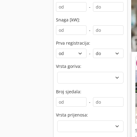
-
Snaga [kW]:
-
Prva registracija:
-
Vrsta goriva:
Broj sjedala:
-
Vrsta prijenosa: