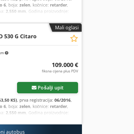
o 6
, boja:
zelen
, kočnice:
retarder
,
na:
2.550 mm
, Godina proizvodnje:
upravljač, tempomat
,
Mali oglasi
O 530 G Citaro
km
109.000 €
fiksna cijena plus PDV
Pošalji upit
3,50 KS)
, prva registracija:
06/2016
,
o 6
, boja:
zelen
, kočnice:
retarder
,
na:
2.550 mm
, Godina proizvodnje:
upravljač, tempomat
,
ni autobus