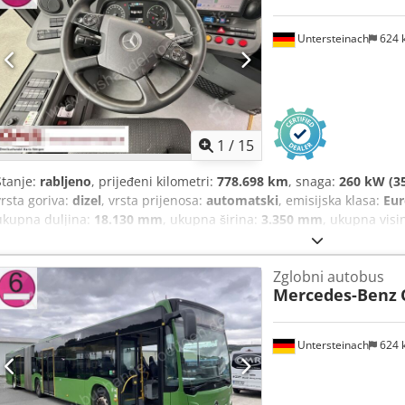
Untersteinach
624 
1
/
15
Stanje:
rabljeno
, prijeđeni kilometri:
778.698 km
, snaga:
260 kW (35
vrsta goriva:
dizel
, vrsta prijenosa:
automatski
, emisijska klasa:
Eur
ukupna duljina:
18.130 mm
, ukupna širina:
3.350 mm
, ukupna visi
2016
, Oprema:
ABS, klima uređaj, kontrola proklizavanja, servo 
Zglobni autobus
Mercedes-Benz
Untersteinach
624 