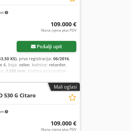
km
109.000 €
fiksna cijena plus PDV
Pošalji upit
3,50 KS)
, prva registracija:
06/2016
,
o 6
, boja:
zelen
, kočnice:
retarder
,
na:
2.550 mm
, Godina proizvodnje:
upravljač, tempomat
,
Mali oglasi
O 530 G Citaro
km
109.000 €
fiksna cijena plus PDV