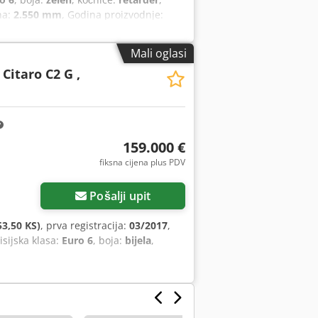
na:
2.550 mm
, Godina proizvodnje:
upravljač, tempomat
,
Mali oglasi
Citaro C2 G ,
159.000 €
fiksna cijena plus PDV
Pošalji upit
3,50 KS)
, prva registracija:
03/2017
,
isijska klasa:
Euro 6
, boja:
bijela
,