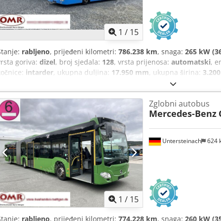
1
/
15
Stanje:
rabljeno
, prijeđeni kilometri:
786.238 km
, snaga:
265 kW (36
vrsta goriva:
dizel
, broj sjedala:
128
, vrsta prijenosa:
automatski
, e
kočnice:
intarder
, ukupna duljina:
17.950 mm
, ukupna širina:
3.20
Godina proizvodnje:
2016
, Oprema:
ABS, klima uređaj, kontrola pr
upravljač
,
Zglobni autobus
Mercedes-Benz
Untersteinach
624 
1
/
15
Stanje:
rabljeno
, prijeđeni kilometri:
774.228 km
, snaga:
260 kW (35