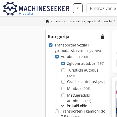
Hrvatska
Transportna vozila i gospodarska vozila
Kategorija
Transportna vozila i
gospodarska vozila
(27.785)
Autobusi
(1.230)
Zglobni autobus
(189)
Turistički autobusi
(329)
Gradski autobusi
(269)
Minibus
(206)
Međugradski
autobusi
(163)
Prikaži više
Transporteri i kamioni do
7,5 t
(8.180)