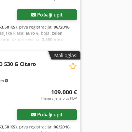
Pošalji upit
3,50 KS)
, prva registracija:
06/2016
,
isijska klasa:
Euro 6
, boja:
zelen
,
0 mm
, ukupna visina:
2.550 mm
,
oklizavanja, servo upravljač,
Mali oglasi
O 530 G Citaro
km
109.000 €
fiksna cijena plus PDV
Pošalji upit
3,50 KS)
, prva registracija:
06/2016
,