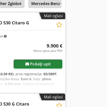
her Zglobni
Mercedes-Benz Citaro
Mali oglasi
O 530 Citaro G
km
9.900 €
fiksna cijena plus PDV
Pošalji upit
3,50 KS)
, prva registracija:
02/2007
,
isijska klasa:
Euro 6
, boja:
plava
,
na:
2.550 mm
, Godina proizvodnje:
e, servo upravljač
,
Mali oglasi
O 530 G Citaro