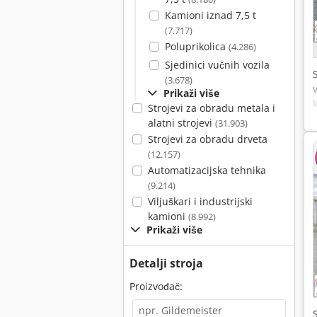
Kamioni iznad 7,5 t
(7.717)
Poluprikolica
(4.286)
Sjedinici vučnih vozila
(3.678)
Prikaži više
Strojevi za obradu metala i
alatni strojevi
(31.903)
Strojevi za obradu drveta
(12.157)
Automatizacijska tehnika
(9.214)
Viljuškari i industrijski
kamioni
(8.992)
Prikaži više
Detalji stroja
Proizvođač: