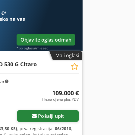
 €
*
eka na vas
Objavite oglas odmah
*po oglasu/mjesec
Mali oglasi
O 530 G Citaro
km
109.000 €
fiksna cijena plus PDV
Pošalji upit
3,50 KS)
, prva registracija:
06/2016
,
o 6
, boja:
zelen
, kočnice:
retarder
,