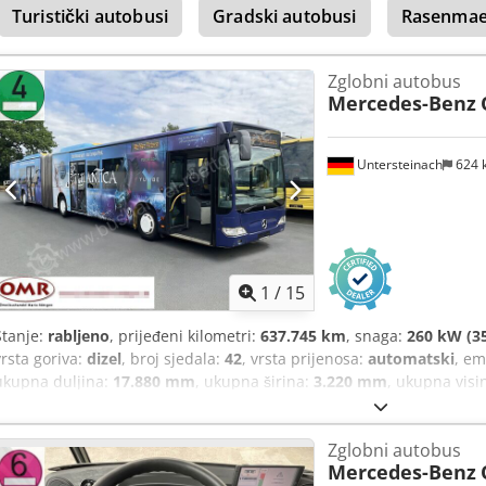
Turistički autobusi
Gradski autobusi
Rasenmae
Zglobni autobus
Mercedes-Benz
Untersteinach
624 
1
/
15
Stanje:
rabljeno
, prijeđeni kilometri:
637.745 km
, snaga:
260 kW (35
vrsta goriva:
dizel
, broj sjedala:
42
, vrsta prijenosa:
automatski
, em
ukupna duljina:
17.880 mm
, ukupna širina:
3.220 mm
, ukupna visi
2007
, Oprema:
ABS, klima uređaj, kontrola proklizavanja, maglenk
Zglobni autobus
Mercedes-Benz