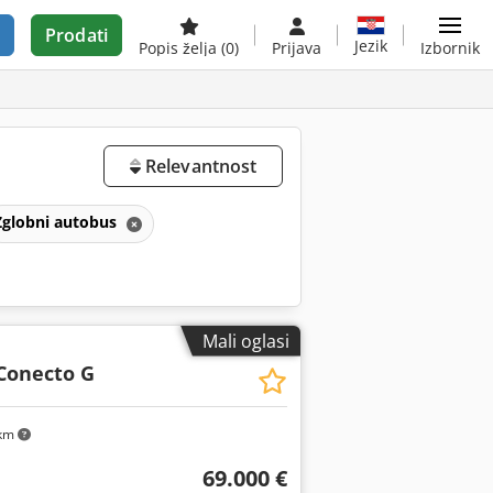
Prodati
Jezik
Popis želja
(0)
Prijava
Izbornik
Relevantnost
Zglobni autobus
Mali oglasi
Conecto G
km
69.000 €