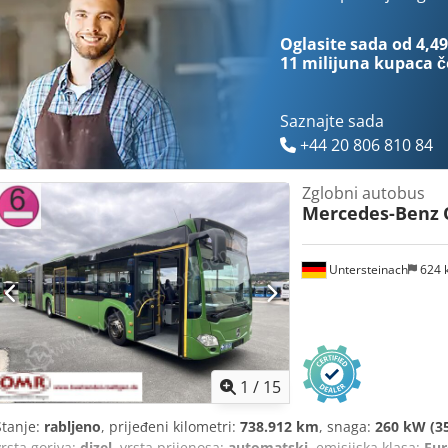
Oglasite sada od 4,49
11 milijuna kupaca
č
Saznajte sada
+44 20 806 810 84
Zglobni autobus
Mercedes-Benz
Untersteinach
624 
1
/
15
Stanje:
rabljeno
, prijeđeni kilometri:
738.912 km
, snaga:
260 kW (35
vrsta goriva:
dizel
, vrsta prijenosa:
automatski
, emisijska klasa:
Eur