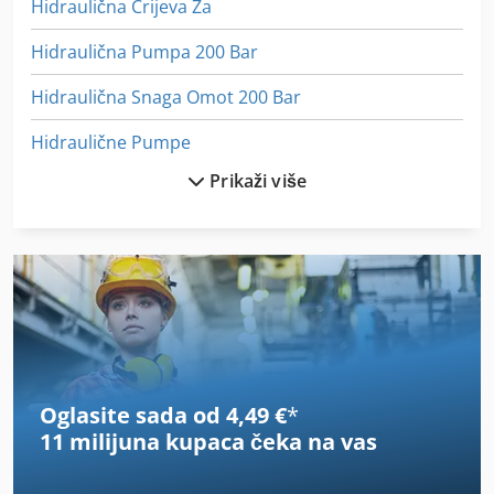
Hidraulična Crijeva Za
Hidraulična Pumpa 200 Bar
Hidraulična Snaga Omot 200 Bar
Hidraulične Pumpe
Prikaži više
Hidraulični Kamion Lopatu
Hidraulični Ventil
Hidraulični Vise
Hodanje Kamion
Hsc 20 Linear
Oglasite sada od 4,49 €
*
In-House Izložba
11 milijuna kupaca
čeka na vas
Industrijskih Klima-Uređaj