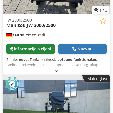
1
/
3
JW 2000/2500
Manitou
JW 2000/2500
Crailsheim
594 km
Informacije o cijeni
Nazvati
Stanje:
novo
, Funkcionalnost:
potpuno funkcionalan
,
Godina proizvodnje:
2025
, ukupna masa:
400 kg
, ukupna
visina:
950 mm
, ukupna duljina:
2.600 mm
, ukupna širina:
820 mm
, nosivost:
2.000 kg
, Rešetkasti jarbol s vitlom
Mali oglasi
Proizvođač: Manitou Tip: JW 2000/2500 Crsdpfxeya Ixts
Aptof Godina proizvodnje: 2025 Visina (mm): 950 Duljina
(mm): 2.600 Nosivost (kg): 2.000 Težina (kg): 400 Širina
(mm): 820