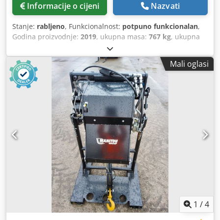
Informacije o cijeni
Nazvati
Stanje:
rabljeno
, Funkcionalnost:
potpuno funkcionalan
,
Godina proizvodnje:
2019
, ukupna masa:
767 kg
, ukupna
visina:
2.400 mm
, ukupna duljina:
1.200 mm
, ukupna
širina:
1.220 mm
, nosivost:
7.200 kg
, Vitlo Proizvođač:
Mali oglasi
Manitou Tip: Treuil 7,2 TON Godina proizvodnje: 2019
Visina (mm): 2.400 Dužina (mm): 1.200 Crjdpfoxpyb Rox
Aptjf Nosivost (kg): 7.200 Težina (kg): 767 Širina (mm): 1.220
1
/
4