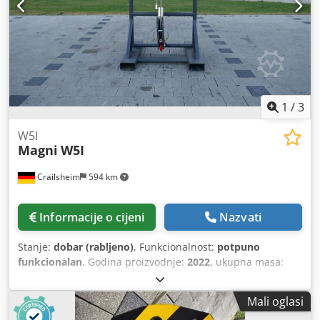
1
/
3
W5I
Magni
W5I
Crailsheim
594 km
Informacije o cijeni
Nazvati
Stanje:
dobar (rabljeno)
, Funkcionalnost:
potpuno
funkcionalan
, Godina proizvodnje:
2022
, ukupna masa:
560 kg
, ukupna visina:
1.720 mm
, ukupna duljina:
900
mm
, ukupna širina:
1.090 mm
, nosivost:
5.000 kg
, Vitlo
Mali oglasi
Proizvođač: Magni Tip: W5I Godina proizvodnje: 2022 Visina