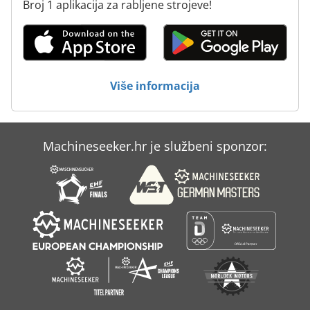
Broj 1 aplikacija za rabljene strojeve!
Strojevi I Alati Za Obradu Kamena
Sustav Za Hranjenje
Više informacija
Machineseeker.hr je službeni sponzor: