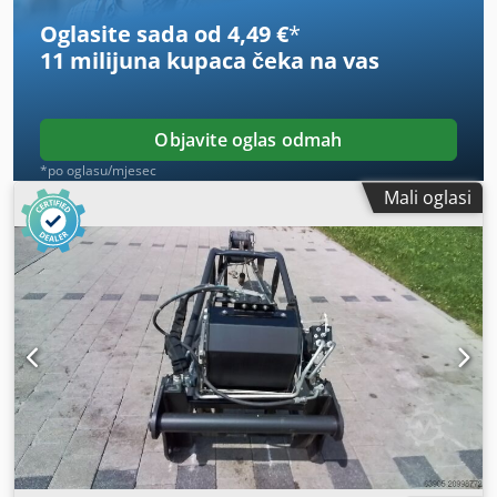
Oglasite sada od 4,49 €
*
11 milijuna kupaca
čeka na vas
Objavite oglas odmah
*po oglasu/mjesec
Mali oglasi