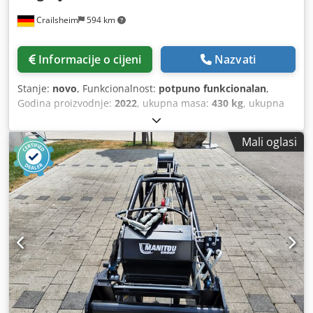
Crailsheim
594 km
Informacije o cijeni
Nazvati
Stanje:
novo
, Funkcionalnost:
potpuno funkcionalan
,
Godina proizvodnje:
2022
, ukupna masa:
430 kg
, ukupna
visina:
1.200 mm
, ukupna duljina:
2.300 mm
, ukupna
širina:
820 mm
, nosivost:
2.000 kg
, Vitlo s rešetkastim
Mali oglasi
stupom Proizvođač: Magni Tip: JW 2000 I Godina
proizvodnje: 2022 Visina (mm): 1.200 Crjdpsxqhw Aofx
Aptsf Duljina (mm): 2.300 Nosivost (kg): 2.000 Težina (kg):
430 Širina (mm): 820