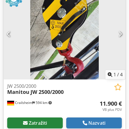
(mm): 1.720 Dužina (mm): 900 Nosivost (kg): 5.000 Težina
(kg): 560 Širina (mm): 1.090 Crodpfx Apoxn A I Rstof
1
/
4
JW 2500/2000
Manitou
JW 2500/2000
11.900 €
Crailsheim
594 km
VB plus PDV
Zatražiti
Nazvati