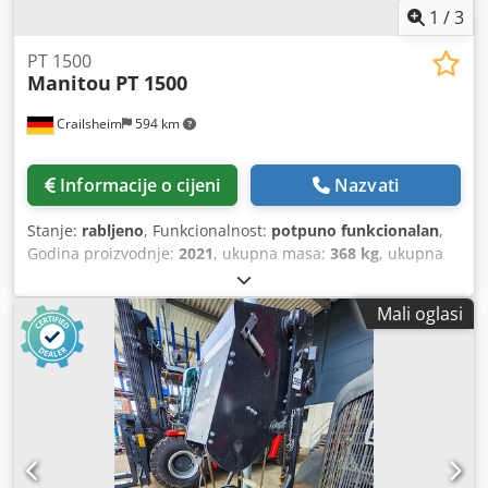
1
/
3
PT 1500
Manitou
PT 1500
Crailsheim
594 km
Informacije o cijeni
Nazvati
Stanje:
rabljeno
, Funkcionalnost:
potpuno funkcionalan
,
Godina proizvodnje:
2021
, ukupna masa:
368 kg
, ukupna
visina:
900 mm
, ukupna duljina:
3.070 mm
, ukupna širina:
820 mm
, nosivost:
1.500 kg
, Rešetkasti jarbol s vitlom
Mali oglasi
Crodoya Ixyspfx Aptsf Proizvođač: Manitou Tip: PT 1500
Godina proizvodnje: 2021 Visina (mm): 900 Duljina (mm):
3.070 Nosivost (kg): 1.500 Težina (kg): 368 Širina (mm): 820