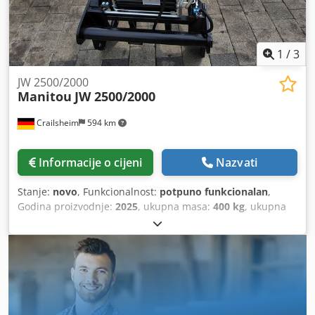
1
/
3
JW 2500/2000
Manitou
JW 2500/2000
Crailsheim
594 km
Informacije o cijeni
Nazvati
Stanje:
novo
, Funkcionalnost:
potpuno funkcionalan
,
Godina proizvodnje:
2025
, ukupna masa:
400 kg
, ukupna
visina:
950 mm
, ukupna duljina:
2.600 mm
, ukupna širina:
820 mm
, nosivost:
2.000 kg
, Rešetkasti jarbol s vitlom na
sajlu Proizvođač: Manitou Tip: JW 2500/2000 Godina
proizvodnje: 2025 Cjdpfx Aoya Ix Teptjrf Visina (mm): 950
Duljina (mm): 2.600 Nosivost (kg): 2.000 Težina (kg): 400
Širina (mm): 820