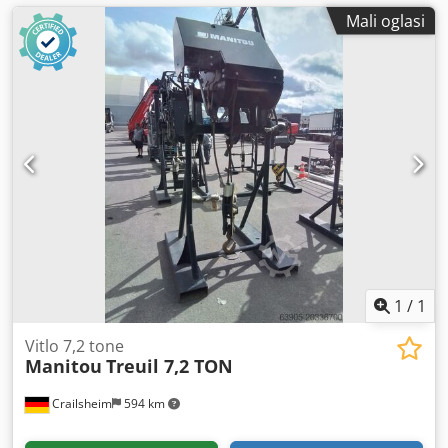
Mali oglasi
1
/
1
Vitlo 7,2 tone
Manitou
Treuil 7,2 TON
Crailsheim
594 km