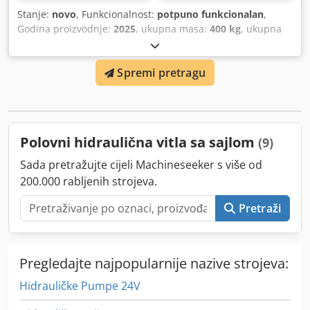
Stanje:
novo
, Funkcionalnost:
potpuno funkcionalan
,
Godina proizvodnje:
2025
, ukupna masa:
400 kg
, ukupna
visina:
950 mm
, ukupna duljina:
2.600 mm
, ukupna širina:
820 mm
, nosivost:
2.000 kg
, Vitlo s rešetkastim stupom
Spremi pretragu
Proizvođač: Manitou Tip: JW 2500/2000 Godina proizvodnje:
2025 Csdpfjxpyamex Apterf Visina (mm): 950 Dužina (mm):
2.600 Nosivost (kg): 2.000 Težina (kg): 400 Širina (mm): 820
Polovni hidraulična vitla sa sajlom
(9)
Sada pretražujte cijeli Machineseeker s više od
200.000 rabljenih strojeva.
Pretraži
Pregledajte najpopularnije nazive strojeva:
Hidrauličke Pumpe 24V