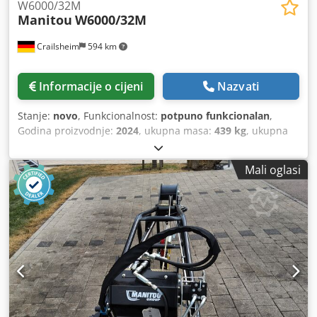
W6000/32M
Manitou
W6000/32M
Crailsheim
594 km
Informacije o cijeni
Nazvati
Stanje:
novo
, Funkcionalnost:
potpuno funkcionalan
,
Godina proizvodnje:
2024
, ukupna masa:
439 kg
, ukupna
visina:
1.830 mm
, ukupna duljina:
900 mm
, ukupna širina:
1.070 mm
, nosivost:
6.000 kg
, Vitlo Proizvođač: Manitou
Mali oglasi
Tip: W6000/32M Credoxpyatepfx Aptjf Godina proizvodnje:
2024 Visina (mm): 1.830 Duljina (mm): 900 Nosivost (kg):
6.000 Težina (kg): 439 Širina (mm): 1.070