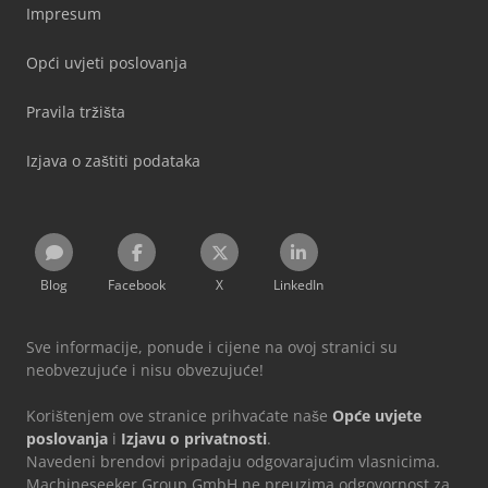
Impresum
Opći uvjeti poslovanja
Pravila tržišta
Izjava o zaštiti podataka
Blog
Facebook
X
LinkedIn
Sve informacije, ponude i cijene na ovoj stranici su
neobvezujuće i nisu obvezujuće!
Korištenjem ove stranice prihvaćate naše
Opće uvjete
poslovanja
i
Izjavu o privatnosti
.
Navedeni brendovi pripadaju odgovarajućim vlasnicima.
Machineseeker Group GmbH ne preuzima odgovornost za