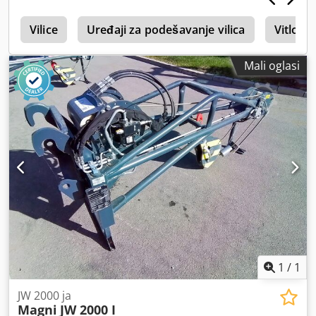
o
Vilice
Uređaji za podešavanje vilica
Vitlo
Mali oglasi
1
/
1
JW 2000 ja
Magni
JW 2000 I