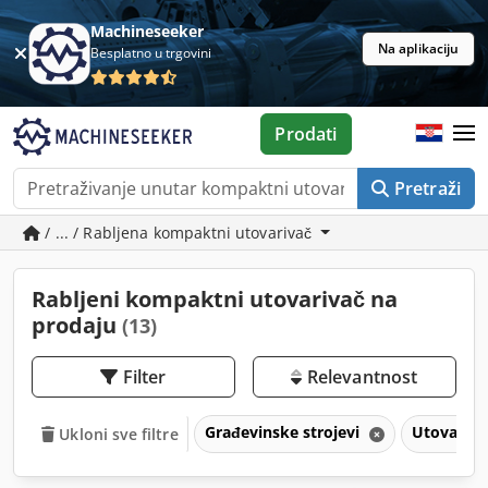
Machineseeker
Na aplikaciju
Besplatno u trgovini
Prodati
Pretraži
/ ... / Rabljena kompaktni utovarivač
Rabljeni kompaktni utovarivač na
prodaju
(13)
Filter
Relevantnost
Građevinske strojevi
Utovariv
Ukloni sve filtre