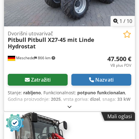
1
/
10
Dvorišni utovarivač
Pitbull
Pitbull X27-45 mit Linde
Hydrostat
47.500 €
Meschede
866 km
VB plus PDV
Zatražiti
Nazvati
Stanje:
rabljeno
, Funkcionalnost:
potpuno funkcionalan
,
Godina proizvodnje:
2025
, vrsta goriva:
dizel
, snaga:
33 kW
(44,87 KS)
, vrsta pogona:
Diesel
, Sudski utovarivač
Tehničko stanje: Novo Vrsta prednje gume: zračna Stanje
Mali oglasi
prednjih guma: 80 - 100% Tip stražnjih guma: zračni Stanje
stražnjih guma: 80 - 100% Dodeumy Aiopfx Ab Ujkr lopata
za rasuti materijal, Vilice za palete 3. ventil, 4. ventil,
Kompaktni utovarivač Pitbull Uklj. mehanički prekidač s