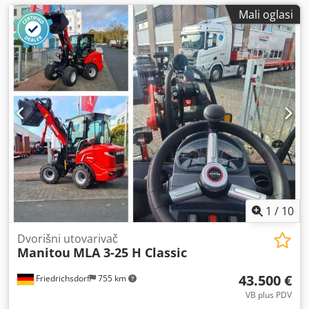
Mali oglasi
1
/
10
Dvorišni utovarivač
Manitou
MLA 3-25 H Classic
43.500 €
Friedrichsdorf
755 km
VB plus PDV