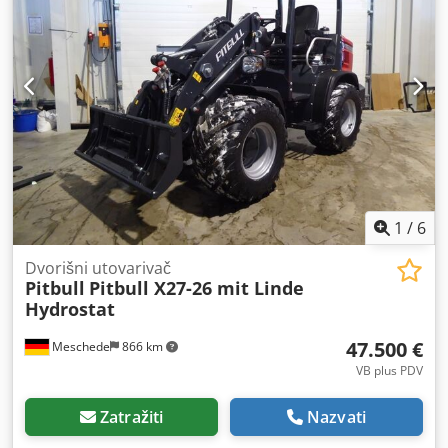
za palete 3. ventil, 4. ventil, grijanje, STVZO, puna kabina,
iznos najma se odbija od kupoprodajne cijene. Logistika &
Kompaktni utovarivač Pitbull X27-45CRT 45PS Kubota 4-
kontakt: Lokacija: 76332 Bad Herrenalb Učitavanje na vašu
cilindrični CRT Trelleborg 400/50-15 T463 EURO nosač Set
prikolicu ili kamion može se obaviti besplatno na licu
halogene rasvjete LED radna svjetla lijevo i desno stražnji
mjesta pomoću naše dizalice. Za rezervacije ili tehnička
dio LED traka na prednjem dijelu Držač registarske pločice
pitanja slobodno nas kontaktirajte.
s rasvjetom 1x DW, mehanički upravljano + 1x DW,
električno upravljano tipkom na upravljačkoj ručici uklj.
Mehanički prekidač s bravom za kašiku Preusmjerivač 3.
funkcija pomicanje u prazno, upravlja se joystickom
Kombinirana spojnica za prikolicu, kugla i klin 12-voltni
priključak za stražnju rasvjetu prikolice
1
/
6
Dvorišni utovarivač
Pitbull
Pitbull X27-26 mit Linde
Hydrostat
47.500 €
Meschede
866 km
VB plus PDV
Zatražiti
Nazvati