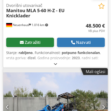
Dvorišni utovarivač
Manitou
MLA 5-60 H-Z - EU
Knicklader
48.500 €
Neuenhaus
1.016 km
VB plus PDV
Zatražiti
Nazvati
Stanje:
rabljeno
, Funkcionalnost:
potpuno funkcionalan
,
vrsta goriva:
dizel
, Godina proizvodnje:
2023
, radni sati:
181 h
, građevinska visina:
2.310 mm
, vrsta pogona:
Diesel
,
nosivost:
2.190 kg
, širina konstrukcije:
1.230 mm
,
Mali oglasi
poljoprivredni utovarivač Vrsta jarbola: Nema Tehničko
stanje: vrlo dobro Dksdpfxevgiazo Ab Uor Vrsta prednjih
guma: pneumatske Stanje prednjih guma: 80 - 100% Vrsta
stražnjih guma: pneumatske Stanje stražnjih guma: 80 -
100% Stražnja radna svjetla, prednja radna svjetla,
grijanje, filter čađe, puna kabina, CE certifikat, sigurnosno
svjetlo, Slika služi kao simbol za brzu spojnicu Vrsta
pumpe: Zupčasta pumpa Stopa hidrauličkog protoka -