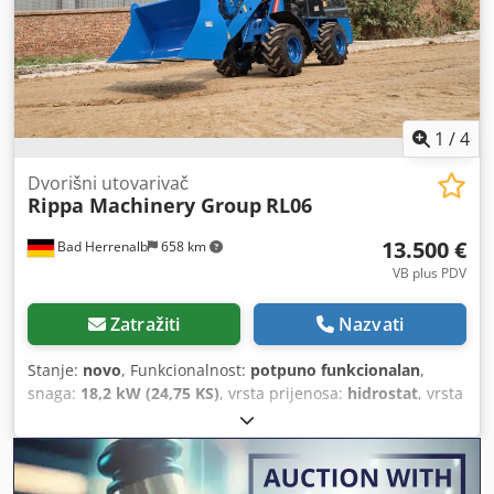
Hidraulički tlak: 58,3 l/210 bara Pogon tlaka sustava: 420
bara
1
/
4
Dvorišni utovarivač
Rippa Machinery Group
RL06
13.500 €
Bad Herrenalb
658 km
VB plus PDV
Zatražiti
Nazvati
Stanje:
novo
, Funkcionalnost:
potpuno funkcionalan
,
snaga:
18,2 kW (24,75 KS)
, vrsta prijenosa:
hidrostat
, vrsta
goriva:
dizel
, potrošnja goriva po satu:
1,5 l/h
, kapacitet
spremnika goriva:
15 l
, boja:
plava
, radna masa:
1.725 kg
,
dizalna snaga:
600 kg/m
, visina podizanja:
3.380 mm
,
stanje guma:
100 postotak
, stanje pogona:
100 postotak
,