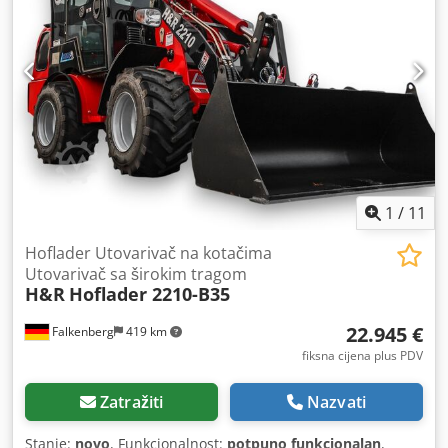
bravom za zaključavanje žlice, 3. inčna funkcija, kojom se
može upravljati na spojnici prikolice s kombinacijom
joysticka, 12-voltnim priključkom za stražnje osvjetljenje
prikolice.
1
/
11
Hoflader Utovarivač na kotačima
Utovarivač sa širokim tragom
H&R
Hoflader 2210-B35
22.945 €
Falkenberg
419 km
fiksna cijena plus PDV
Zatražiti
Nazvati
Stanje:
novo
, Funkcionalnost:
potpuno funkcionalan
,