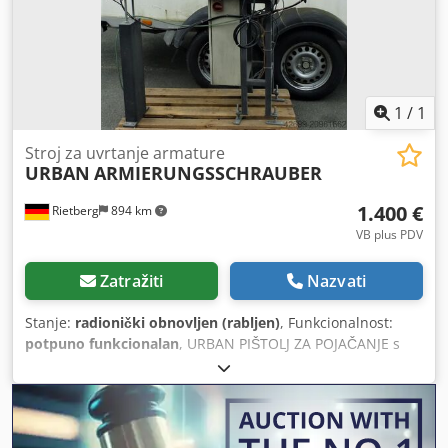
1
/
1
Stroj za uvrtanje armature
URBAN
ARMIERUNGSSCHRAUBER
1.400 €
Rietberg
894 km
VB plus PDV
Zatražiti
Nazvati
Stanje:
radionički obnovljen (rabljen)
, Funkcionalnost:
potpuno funkcionalan
, URBAN PIŠTOLJ ZA POJAČANJE s
automatskim DOVODOM VIJAKA Tehnički podaci: Priključak
zraka: 7 bar Duljina: 1.400 mm Širina: 700 mm Visina:
1.800 mm Djdpfx Alox U An Te Neck Težina: 100 kg Stroj
revidiran