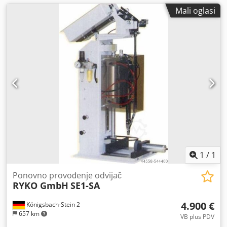
Mali oglasi
1
/
1
Ponovno provođenje odvijač
RYKO GmbH
SE1-SA
4.900 €
Königsbach-Stein 2
657 km
VB plus PDV