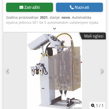
Zatražiti
Nazvati
Godina proizvodnje:
2021
, stanje:
novo
, Automatska
vijačna jedinica SE1 SA S automatskim uvlačenjem vijaka
Nosač samo glave, ... Dcedpfxsuxyus Al Nek
Mali oglasi
1
/
1