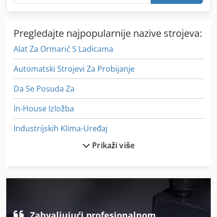
Pregledajte najpopularnije nazive strojeva:
Alat Za Ormarić S Ladicama
Automatski Strojevi Za Probijanje
Da Se Posuda Za
In-House Izložba
Industrijskih Klima-Uređaj
Prikaži više
Iz Pijeska Pjeskarenje
Izlaganje Uv
Masine Za Uzduzno Rezanje I Premotavanje Papira
Oblikovanje Strojevi Za Miješanje
Zahvaljujući profesionalnom