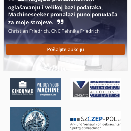
Obrada Tla Za
oglašavanju i velikoj bazi podataka,
Machineseeker pronalazi puno ponuđača
Od Valovitog Kartona
za moje strojeve.
Okvir Za
Christian Friedrich, CNC Tehnika Friedrich
Okvir Za Prikaz
Pošaljite aukciju
Okvir Za Sliku
On 06 Utovarivačem
On 08 Utovarivačem
Ormar S Ogledalom
Rub Ljepilo Za
Stavostroj Vp 200
Strojevi I Alati Za Obradu Kamena