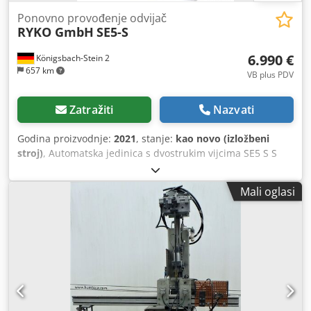
Ponovno provođenje odvijač
RYKO GmbH
SE5-S
6.990 €
Königsbach-Stein 2
657 km
VB plus PDV
Zatražiti
Nazvati
Godina proizvodnje:
2021
, stanje:
kao novo (izložbeni
stroj)
, Automatska jedinica s dvostrukim vijcima SE5 S S
automatskim uvlačenjem vijaka Ugradnja glave na klupu
Automatska radna kontrola ... Djdpfx Alsuxyyo Nsck
Mali oglasi