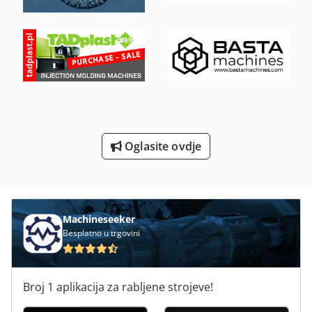
Strojevi Za Obrubljivanje
Sudoper Od Nehrđajućeg Čelika
Umrijeti Stroj Za Savijanje
Uredski Stroj Za Savijanje
Za Vise-Okretni
Oglasite ovdje
Machineseeker
Besplatno u trgovini
Broj 1 aplikacija za rabljene strojeve!