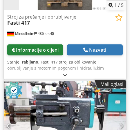
1
/
5
Stroj za prešanje i obrubljivanje
Fasti
417
Mindelheim
486 km
Informacije o cijeni
Nazvati
Stanje:
rabljeno
, Fasti 417 stroj za oblikovanje i
obrubljivanje s motornim pogonom i hidrauličkim
podešavanjem gornjeg valjka Stanje: rabljeno Tehnički
podaci Tip 125/3 Kapacitet: 3,0 mm Udaljenost između
Mali oglasi
središta valjaka: 125 mm Izbacivanje: 500 mm Radna
dubina: 430 mm Dedpsyxdl Iofx Ac Neck Pogon 2
(standardno): 1,5/2,5 kW Pogon 3: 3,0 kW Pogon hidraulika:
0,75 kW Detalji: bez valjaka bez graničnika Mjenjač s
dvostrukim brojem okretaja, brzina valjaka V06/12 m/min.