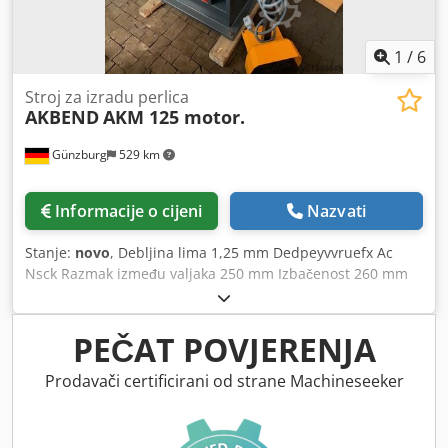
1
/
6
Stroj za izradu perlica
AKBEND
AKM 125 motor.
Günzburg
529 km
Informacije o cijeni
Nazvati
Stanje:
novo
, Debljina lima 1,25 mm Dedpeyvvruefx Ac
Nsck Razmak između valjaka 250 mm Izbačenost 260 mm
Razmak između središta valjaka 62 mm Prihvat 26 mm
Brzina 6,3 m/min Ukupna potrebna snaga 0,7 kW Težina
170 kg Dimenzije D-Š-V 1020x600x1500 mm Oprema: -
PEČAT POVJERENJA
Motorizirani stroj za utiskivanje žljebova - 5 kompleta
utisnih valjaka - Nožna pedala
Prodavači certificirani od strane Machineseeker