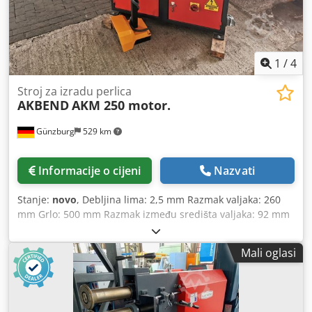
1
/
4
Stroj za izradu perlica
AKBEND
AKM 250 motor.
Günzburg
529 km
Informacije o cijeni
Nazvati
Stanje:
novo
, Debljina lima: 2,5 mm Razmak valjaka: 260
mm Grlo: 500 mm Razmak između središta valjaka: 92 mm
Prijem: 35 mm Brzina: 3,5 m/min Ukupna potrebna snaga:
1,5 kW Težina stroja cca 295 kg Dimenzije cca
Mali oglasi
1200x700x1200 mm Djdpfjyvvq Rsx Ac Njck Oprema: -
Motorizirana stroj za uvlačenje žljebova - 3 seta profilnih
valjaka - Nožna pedala