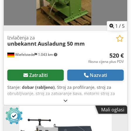
1
/
5
Izvlačenja za
unbekannt
Ausladung 50 mm
520 €
Wiefelstede
1.043 km
fiksna cijena plus PDV
Zatražiti
Nazvati
Stanje:
dobar (rabljeno)
, Stroj za profiliranje, stroj za
obrubljivanje, stroj za zatvaranje šava, motorni stroj za
profiliranje -maks. debljina lima: 1,25 mm Dedpfxob A Ncre
Ac Njck -električni pogon: 1,1 kW -izlaz: 50 mm -dimenzije:
Mali oglasi
900/800/V1100 mm -težina: 250 kg