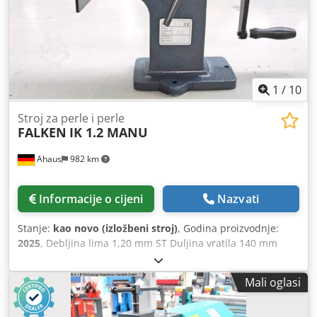
1
/
10
Stroj za perle i perle
FALKEN
IK 1.2 MANU
Ahaus
982 km
Informacije o cijeni
Nazvati
Stanje:
kao novo (izložbeni stroj)
, Godina proizvodnje:
2025
, Debljina lima 1,20 mm ST Duljina vratila 140 mm
Promjer valjka 62,0 mm Izbačaj 100 mm Ukupna potrebna
snaga ručno kW Težina stroja cca 50,0 kg Potreban prostor
Mali oglasi
cca 560 x 220 x 500 mm Izložbeni stroj - kao NOVO Još nije
bio u upotrebi (!!) Posebna cijena na upit Opis: - 8x parova