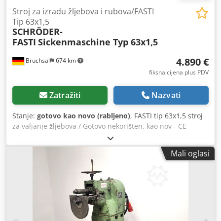
Stroj za izradu žljebova i rubova/FASTI
Tip 63x1,5
SCHRÖDER-
FASTI
Sickenmaschine Typ 63x1,5
4.890 €
Bruchsal
674 km
fiksna cijena plus PDV
Zatražiti
Nazvati
Stanje:
gotovo kao novo (rabljeno)
, FASTI tip 63x1,5 stroj
za valjanje žljebova / Gotovo nekorišten, kao nov - CE
oznaka - Gornji valjak za žljebove hidraulički podesiv -
Upravljačka konzola - Razni alati za žljebove - Hidraulična
Mali oglasi
jedinica - Dokumentacija Dimenzije: D x Š x V / Težina 1200
kg Djdozivikepfx Ac Njck Pogreške i mogućnost unosa
zadržane