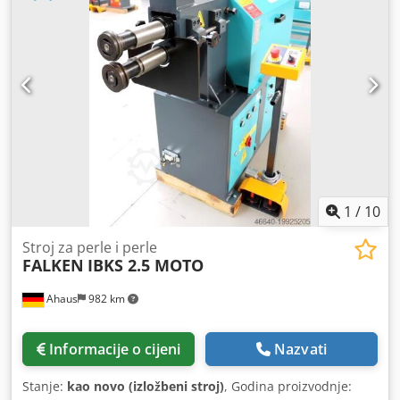
valjaka za profiliranje i rubove uključeno u isporuku
Dedsxacilepfx Ac Nock - Za učinkovitu izradu različitih vrsta
utora - Visoka preciznost zahvaljujući preciznim ležajevima
osovina - Donja osovina s podesivim graničnikom - Stabilna
lijevana konstrukcija modernog dizajna - Prošireno
područje primjene uz 8 opcijskih parova valjaka - Gornja
osovina podesiva
1
/
10
Stroj za perle i perle
FALKEN
IBKS 2.5 MOTO
Ahaus
982 km
Informacije o cijeni
Nazvati
Stanje:
kao novo (izložbeni stroj)
, Godina proizvodnje: