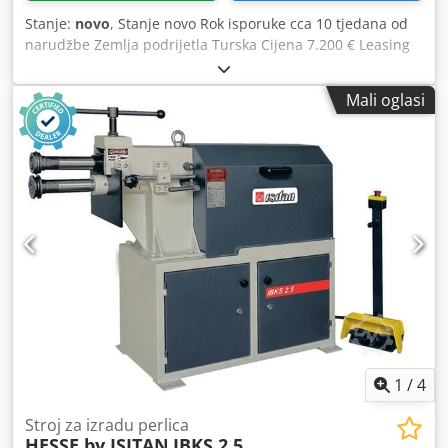
Stanje:
novo
, Stanje novo Rok isporuke cca 10 tjedana od
narudžbe Zemlja podrijetla Turska Cijena 7.200 € Leasing
rata 138,96 € Maks. debljina lima - konstrukcijski čelik 4
mm Dohvat 200 mm Valna duljina 300 nm Broj alata 4 kom.
Mali oglasi
Promjer valjka 126 mm Brzina vrtnje 10 o/min Duljina 1.475
mm Širina 550 mm Visina 1.200 mm Težina 460 kg Djdpfx
Acjynm Ngj Njck Samokočeći reduktorski motor Nožna
pedala za naprijed/natrag Podesivi donji valjak Čelični
valjci s brončanim ležajevima 4 seta valjaka Postolje Upute
za rad na NJEMAČKOM ili ENGLESKOM jeziku Oprema
prema CE propisima ALTERNATIVA (CIJENA NA UPIT):
Varijanta HIBKS 4,0 s hidrauličkim podešavanjem gornjeg
valjka
1
/
4
Stroj za izradu perlica
HESSE by ISITAN
IBKS 2,5