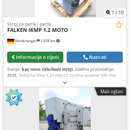
1
/
10
Stroj za perle i perle
FALKEN
IKMP 1.2 MOTO
Niederlangen
1.038 km
Informacije o cijeni
Nazvati
Stanje:
kao novo (izložbeni stroj)
, Godina proizvodnje:
2025
, Debljina lima 1,20 mm ST Dužina osovine 140 mm
Promjer valjka 62,0 mm Izboj 100 mm Brzina valjanja 16,0 +
32,0 o/min Snaga motora 0,75 kW Težina 135 kg Dimenzije
Mali oglasi
D-Š-V 900 x 450 x 1350 mm Izložbeni stroj - kao NOV još
nije bio u uporabi (!!) Posebna cijena na upit Oprema: - 8x
parova valjaka za perlanje i obrubljivanje u isporuci -
robusni stroj za sikanje s valjcima pogonjenim motorom -
Donja osovina s podesivim graničnikom - za ekonomičnu
izradu različitih vrsta sikanja - visoka preciznost