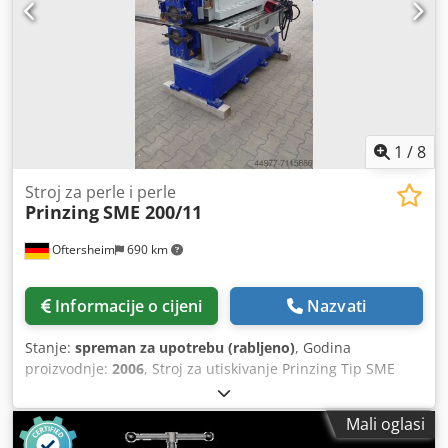
zahvaljujući preciznom ležaju vratila - Pregledno
postavljeni upravljački elementi - ručno podešavanje
gornjeg valjka - 2x brzine savijanja - snažan motor, čak i pri
kontinuiranom opterećenju Dcsdpfx Aexaaf Roc Nsk - 1x
mobilna nožna pedala za rad u oba smjera - postolje za
stroj
1
/
8
Stroj za perle i perle
Prinzing
SME 200/11
Oftersheim
690 km
Informacije o cijeni
Nazvati
Stanje:
spreman za upotrebu (rabljeno)
, Godina
proizvodnje:
2006
, Stroj za utiskivanje Prinzing Tip SME
200/11 Godina proizvodnje 2006 Dubina umetanja 1100
mm Priključna snaga 5,5 kW Maks. debljina lima 1,5 mm
Mali oglasi
inox (VA) Upravljanje Siemens Siematic OP7 Posebna