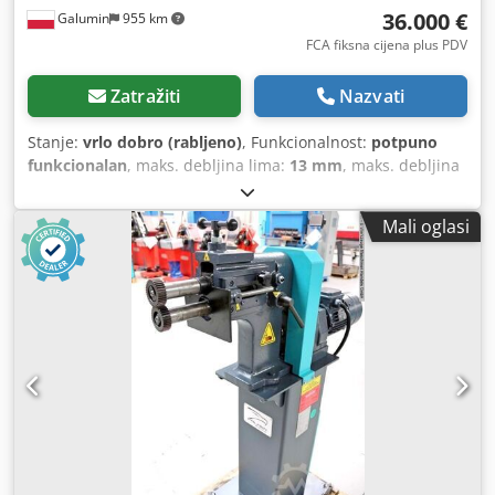
36.000 €
Galumin
955 km
FCA fiksna cijena plus PDV
Zatražiti
Nazvati
Stanje:
vrlo dobro (rabljeno)
, Funkcionalnost:
potpuno
funkcionalan
, maks. debljina lima:
13 mm
, maks. debljina
čeličnog lima:
13 mm
, promjer montaže:
3.000 mm
,
Prodajem stroj za obradu rubova čeličnih dna – Pullmax
Mali oglasi
F13C. Dodpszrt Aaefx Ac Nsck Stroj je u dobrom stanju i
spreman za rad. Moguća je provjera. Maksimalna debljina
dna: 13 mm. Maksimalni promjer: 3000 mm.