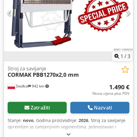
donji valjak 8 setova valjaka Dcjdpfewirx Djx Ac Nok
Postolje Upute za uporabu na NJEMAČKOM ili ENGLESKOM
jeziku
1
/
3
Stroj za savijanje
CORMAK
PBB1270x2,0 mm
1.490 €
Siedlce
942 km
fiksna cijena plus PDV
Zatražiti
Nazvati
Stanje:
novo
, Godina proizvodnje:
2026
, Stroj za savijanje
opremljen je zamjenjivim segmentima. Jednostavan i
izdržljiv dizajn osigurava visoku udobnost pri radu i širok