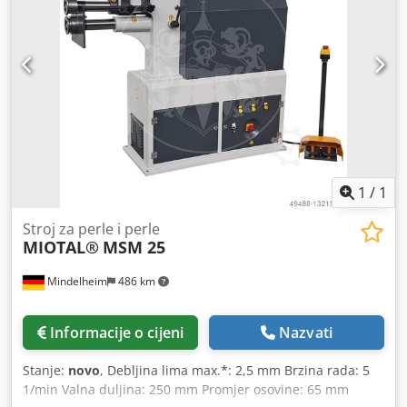
1
/
1
Stroj za perle i perle
MIOTAL®
MSM 25
Mindelheim
486 km
Informacije o cijeni
Nazvati
Stanje:
novo
, Debljina lima max.*: 2,5 mm Brzina rada: 5
1/min Valna duljina: 250 mm Promjer osovine: 65 mm