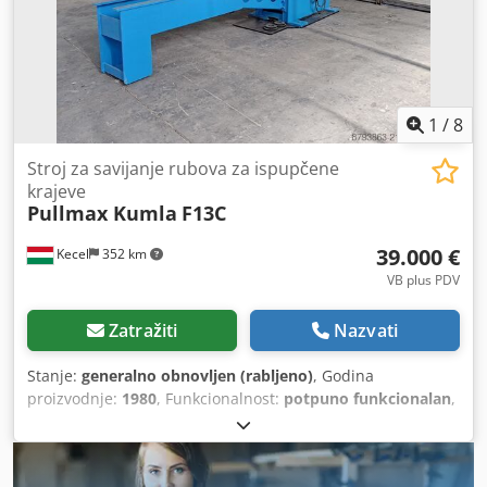
1
/
8
Stroj za savijanje rubova za ispupčene
krajeve
Pullmax Kumla
F13C
39.000 €
Kecel
352 km
VB plus PDV
Zatražiti
Nazvati
Stanje:
generalno obnovljen (rabljeno)
, Godina
proizvodnje:
1980
, Funkcionalnost:
potpuno funkcionalan
,
dubina grla:
2.700 mm
, maks. debljina lima:
13 mm
, maks.
debljina čeličnog lima:
13 mm
, ukupna masa:
2.120 kg
,
ukupna širina:
1.200 mm
, ukupna duljina:
4.500 mm
,