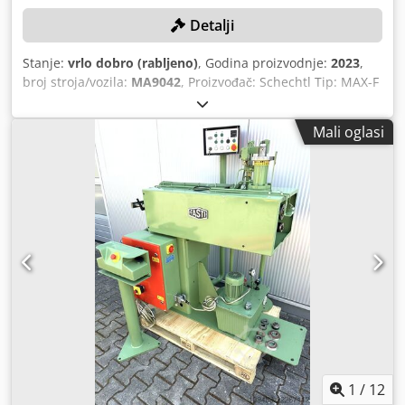
Detalji
Stanje:
vrlo dobro (rabljeno)
, Godina proizvodnje:
2023
,
broj stroja/vozila:
MA9042
, Proizvođač: Schechtl Tip: MAX-F
310/CNC Godina proizvodnje: 2023 Broj stroja: MA9042
Dcsdjzpw Ihopfx Ac Nok
Mali oglasi
1
/
12