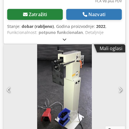
FCA VB plus PDV
Zatražiti
Nazvati
Stanje:
dobar (rabljeno)
, Godina proizvodnje:
2022
,
Funkcionalnost:
potpuno funkcionalan
, Detaljnije
informacije o stroju bit će dostupne tijekom osobnog
pregleda, što i predlažemo. Dsdpfx Acszphtno Nsck
Mali oglasi