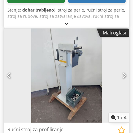
Stanje:
dobar (rabljeno)
, stroj za perle, ručni stroj za perle,
stroj za rubove, stroj za zatvaranje šavova, ručni stroj za
perle -maks. Kapacitet lista: 1,0 mm -Izbočina: 200 mm
Dcedpfx Aocmtntoc Nok -Držač alata: Ø 24 mm -Zaustavna
Mali oglasi
ploča: podesiva -Dimenzije: 750/700/H1500 mm -Težina:
120 kg
1
/
4
Ručni stroj za profiliranje