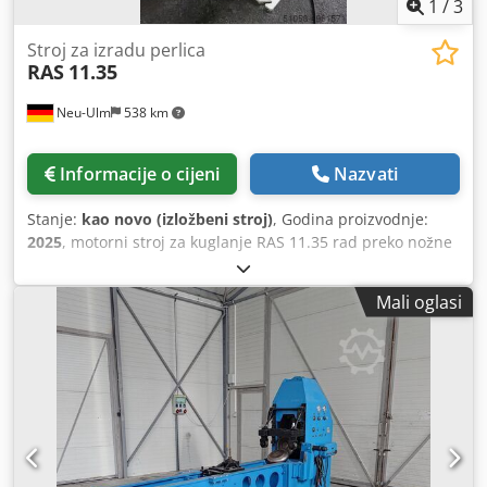
1
/
3
Stroj za izradu perlica
RAS
11.35
Neu-Ulm
538 km
Informacije o cijeni
Nazvati
Stanje:
kao novo (izložbeni stroj)
, Godina proizvodnje:
2025
, motorni stroj za kuglanje RAS 11.35 rad preko nožne
pedale desna / lijeva rotacija brzinom nožne pedale
beskonačno promjenjiva putem potenciometra isporuka
Mali oglasi
ručnom ručicom zajedno s 9 parova standardnih valjaka
debljina podijeljenog lima 1,25 mm središnja udaljenost
valjka 50 mm izbočina 200 mm Dedpjf Dqldsfx Ac Neck