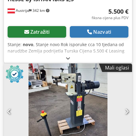
5.500 €
Austrija
342 km
fiksna cijena plus PDV
Zatražiti
Nazvati
Stanje:
novo
, Stanje novo Rok isporuke cca 10 tjedana od
narudžbe Zemlja podrijetla Turska Cijena 5.500 € Leasing
rata 106,15 € Maks. debljina lima - konstrukcijski čelik 2,5
mm Dcsdpfxoynm Nas Ac Nek Dubina izreza 160 mm Valna
Mali oglasi
duljina 250 nm Broj alata 4 kom. Promjer valjka 96 mm Broj
okretaja 13 1/min Duljina 1.475 mm Širina 550 mm Visina
1.200 mm Težina 320 kg Samokočeći reduktorski motor
Nožna pedala za hod naprijed/natrag Podesiva donja
osovina Čelične osovine s brončanim ležajevima 4 seta
valjaka Podkonstrukcija Upute za rad na NJEMAČKOM ili
ENGLESKOM jeziku Oprema prema CE propisima
ALTERNATIVA (CIJENA NA UPIT): HIBKS 2,5 s hidrauličkim
podešavanjem gornjeg valjka