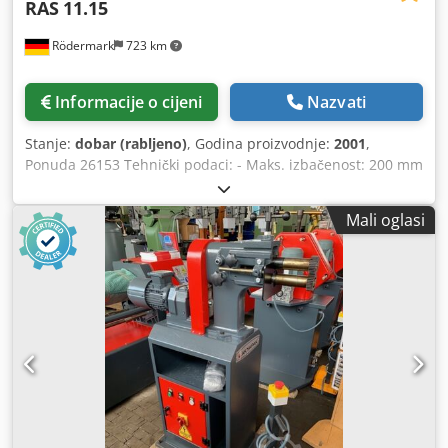
RAS
11.15
Rödermark
723 km
Informacije o cijeni
Nazvati
Stanje:
dobar (rabljeno)
, Godina proizvodnje:
2001
,
Ponuda 26153 Tehnički podaci: - Maks. izbačenost: 200 mm
- Razmak između valjaka: 50 mm - Maks. debljina
materijala pri čvrstoći od 40 kg/mm²: 1,25 mm Dedszg
Mali oglasi
Dhispfx Ac Nock - Potreban prostor cca: Š 300 x V 1150 x D
500 mm - Težina cca: 25 kg - Razne profilne valjke