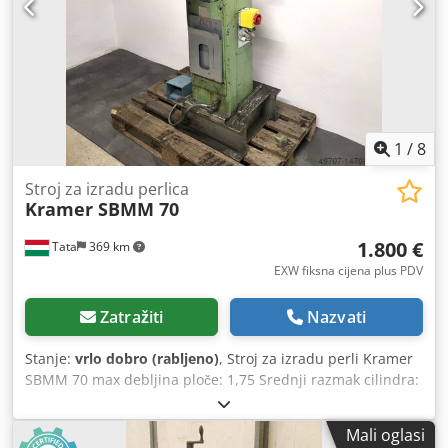
1
/
8
Stroj za izradu perlica
Kramer SBMM 70
1.800 €
Tata
369 km
EXW fiksna cijena plus PDV
Zatražiti
Nazvati
Stanje:
vrlo dobro (rabljeno)
, Stroj za izradu perli Kramer
SBMM 70 max debljina ploče: 1,75 Srednji razmak cilindra:
70 mm Maksimalna radna dubina: 280 mm Pogonska
snaga: 1,1 kW Brzina rada: 4,5/9 metara/minuta Konstanta.
Mali oglasi
Brzina rada s bezstupnjevnim pogonom: 2,5-21 mm