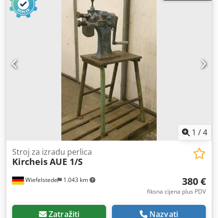
Promjer osovine: 28 mm Težina: 190 kg Dsdpfx Ajra Nw Isc
Nock
1
/
4
Stroj za izradu perlica
Kircheis
AUE 1/S
380 €
Wiefelstede
1.043 km
fiksna cijena plus PDV
Zatražiti
Nazvati