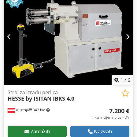
oprema: - Paralelno namještanje gornjeg valjka s radnim
osovinama na ležajevima - Beskonačno podesivi motor za
pogon - Motorno podešavanje gornje osovine,
besprijekorno podesivo - Regulacija uvlačenja u
automatskom načinu s upravljanjem putem senzora Uređaj
za vođenje lima u izvedbi stola Dcedpfx Acoh Hgdre Njk
Ukupna masa 6700 kg Ponuda je namijenjena isključivo
pravnim osobama prema § 14 BGB Nema prodaje
privatnim osobama!
1
/
6
Stroj za izradu perlica
HESSE by ISITAN
IBKS 4,0
7.200 €
Austrija
342 km
fiksna cijena plus PDV
Zatražiti
Nazvati