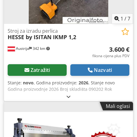
1
/
7
Stroj za izradu perlica
HESSE by ISITAN
IKMP 1,2
3.600 €
Austrija
342 km
fiksna cijena plus PDV
Zatražiti
Nazvati
Stanje:
novo
, Godina proizvodnje:
2026
, Stanje novo
Godina proizvodnje 2026 Broj skladišta 090202 Rok
isporuke odmah, prodaja u međuvremenu moguća Zemlja
podrijetla Turska Cijena 3600 € Na skladištu 1 kom Maks.
Mali oglasi
debljina lima - konstrukcijski čelik 1,2 mm Izbuk 100 mm
Duljina osovine 140 mm Broj alata 8 kom Promjer valjka 62
mm Motor 0,75 kW Brzina vrtnje 32 1/min Duljina 900 mm
Širina 450 mm Visina 1350 mm Težina 135 kg Stabilno
lijevano kućište Motor s kočnicom Nožni pedal Podesivi