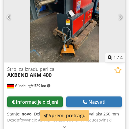
1
/
4
Stroj za izradu perlica
AKBEND
AKM 400
Günzburg
529 km
Informacije o cijeni
Nazvati
Stanje:
novo
, Debljina lima 4 mm Razmak valjaka 260 mm
Spremi pretragu
Dcsdpfoyvvncjx Ac Nek Izvlaka 500 mm Međuosovinski
razmak valjaka 132 mm Prihvat 40 mm Brzina 5 m/min