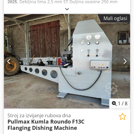
2025
, Debljina lima 2,5 mm ST Duljina osovine 250 mm
Promjer valjka 96,0 mm Izboj 160 mm Brzina valjanja 6,0 +
13,0 okr/min Ukupna snaga 1,5 kW Težina 350 kg Dimenzije
Mali oglasi
D-Š-V 1400 x 550 x 1120 mm Dcedpfxoxachzo Ac Nok
Izložbeni stroj - kao NOV Još nije bio u upotrebi (!!) Posebna
cijena na upit Oprema: - 4x para valjaka za utore i perlanje
uključena u isporuku - robusna strojka za utore s
motoriziranim valjcima - Donja osovina s podesivim
graničnikom - za ekonomičnu izradu različitih vrsta utora -
visoka preciznost zahvaljujući precizno ležajenim
osovinama - pregledno postavljeni upravljački elementi -
ručna regulacija gornjeg valjka - 2x brzine savijanja -
snažan pogonski motor, čak i kod kontinuiranog rada - 1x
mobilna nožna pedala za lijevi i desni smjer - postolje
stroja
1
/
8
Stroj za izvijanje rubova dna
Pullmax Kumla Roundo
F13C
Flanging Dishing Machine