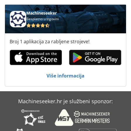
Strojevi Za Pvc Stolariju
Machineseeker
Besplatno u trgovini
Strojevi Za Savijanje Cijevi
Strojevi Za Tisak
Broj 1 aplikacija za rabljene strojeve!
Strojevi Za Čarape
Strojevi Za Čišćenje
Za Brušenje
Više informacija
Machineseeker.hr je službeni sponzor: