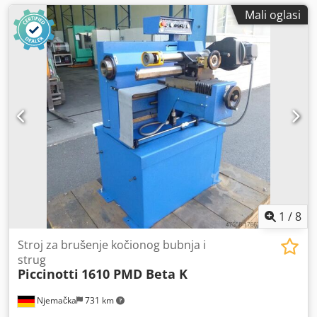
Mali oglasi
1
/
8
Stroj za brušenje kočionog bubnja i
strug
Piccinotti
1610 PMD Beta K
Njemačka
731 km