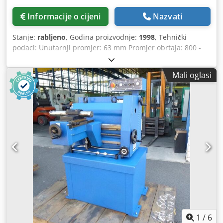
Informacije o cijeni
Nazvati
Stanje:
rabljeno
, Godina proizvodnje:
1998
, Tehnički
podaci: Unutarnji promjer: 63 mm Promjer obrtaja: 800 -
320 mm Dubina brušenja: 380 mm Dimenzije brusne
ploče: Ø 65 x 25 mm (čašasta ploča) Posmak: 0,05 - 0,40
Mali oglasi
okr/min / 8 stupnjeva okr/min Chedpfx Amou Ngaueasa
Ukupna potrebna snaga: cca 1,1 kW Težina cca: 1060 kg
Dimenzije stroja cca DxŠxV: 1,1 x 1,1 x 1,4 m Stroj za
tokarenje i brušenje kočionih bubnjeva i diskova -
Max./min. promjer tokarenja i brušenja: 800 / 320 mm -
Prihvat kočionog bubnja: 63 mm, hod pinole 120 mm -
Uzdužni suport: hod 380 mm; poprečni hod 200 mm -
Brušenje: poprečno podešavanje 60 mm; motor = broj
okretaja 3410 okr/min - Upravljanje putem upravljačke
ploče
1
/
6