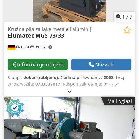
1
/
7
Kružna pila za lake metale i aluminij
Elumatec
MGS 73/33
Detmold
892 km
Informacije o cijeni
Nazvati
Stanje:
dobar (rabljeno)
, Godina proizvodnje:
2008
, broj
stroja/vozila:
0733337017
, Raspon zakretanja: 0° - 45°
ulijevo i udesno, s mogućnošću kontinuiranog
podešavanja. Fiksne pozicije: na 15°, 30° i 45°. Promjer
Mali oglasi
pile: 380 mm. Brzina okretanja pile: 2800 o/min. Snaga: 3
kW. Priključak za komprimirani zrak: 7 bara. Dimenzije (D x
Š x V): 850 x 900 x 1450 mm. Težina: 250 kg. Dkodpfx
Aezphi Noilsr