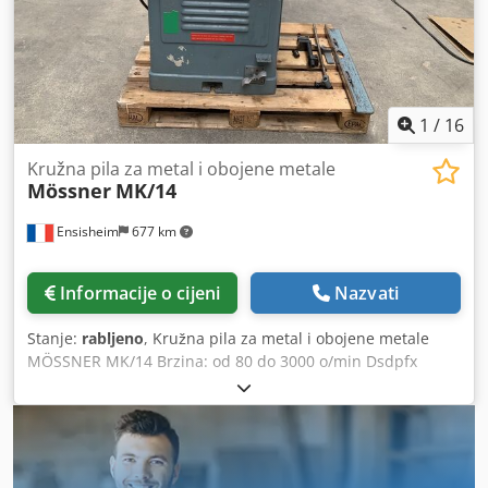
1
/
16
Kružna pila za metal i obojene metale
Mössner
MK/14
Ensisheim
677 km
Informacije o cijeni
Nazvati
Stanje:
rabljeno
, Kružna pila za metal i obojene metale
MÖSSNER MK/14 Brzina: od 80 do 3000 o/min Dsdpfx
Aezmxv Usilokr Veličina stola: 900 x 700 mm Maks. promjer
lista pile: Ø 315 mm Maks. visina reza: 85 mm Motor: 2
brzine Idealno za rezanje aluminijskih ploča, bronce itd.
Napon: 380 V Duljina: 1100 mm Dubina: 900 mm Ukupna
visina: 1300 mm Težina: cca 500 kg