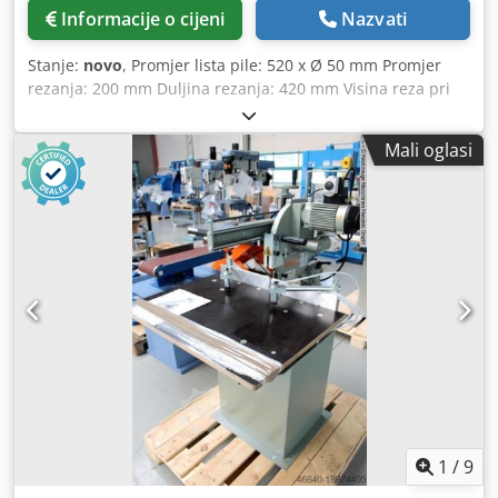
🔹 Osnovni okvir stroja (stavka br. 30002) 🔹 Valjkasti
Informacije o cijeni
Nazvati
transporter materijala 🔹 Granica dužine serije MD 50 🔹
Stalak za role materijala (br. artikla 10002) 🔹
Stanje:
novo
, Promjer lista pile: 520 x Ø 50 mm Promjer
Visokoučinkovito mazivo za aluminij (br. stavke 80004) UK
rezanja: 200 mm Duljina rezanja: 420 mm Visina reza pri
300 P nudi jednostavno, sigurno i fleksibilno rješenje za
45°: 140 mm Dimenzije lista pile: 520 x 3,6/3,0 x 50 mm
precizne rezove u različitim materijalima. Plantec
Broj okretaja: 2800 o/min Promjer priključka za usisavanje:
Maschinen GmbH
Mali oglasi
100 mm Dksdpsxaaxdefx Ailjr Ukupna potrebna snaga: 3,0
kW Težina stroja: cca 310 kg Dimenzije (D-Š-V): 1400 x 900 x
1650 mm - Kružne pile za poprečne i kutne rezove -
Dvostrano podešavanje kuta rezanja (60°/45°) s
graničnicima - Dvostrano šiftersko rezanje (60°/45°) s
graničnicima - Stabilna konstrukcija od sivog lijeva -
Precizno vođenje kolica alata putem kugličnih ležajeva na
kaljenim i brušenim čeličnim vodilicama - Ručno
pomicanje pile - Beskonačno podesiva visina lista pile -
Priključak za opcionalno usisavanje Oprema: - Motor snage
3,0 kW za ALU rezanje - List pile se naginje pomoću ručnog
kotača i pužnog prijenosa (šiftersko rezanje) - Promjer lista
pile: 520 mm - Promjer rupe lista pile: 50 mm - Broj
okretaja lista pile: 2.800 o/min - Motor: 400 V / 3 kW
1
/
9
(S6/40%) s kočnicom i automatskim Y/D pokretanjem -