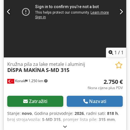
Zakošenje lijevo/desno 45° - Fiksne točke zaključavanja na
najvažnijim kutovima zakošenja - pneumatski dvostruki
stezni uređaj Dsdoupxaxspfx Ailskr - Sigurnosna kočnica
motora - zajedno s uređajem za raspršivanje magle i
bazom stroja
1
/
1
Kružna pila za lake metale i aluminij
DİSPA MAKİNA
S-MD 315
2.750 €
Konak
1.250 km
fiksna cijena plus PDV
Zatražiti
Nazvati
Stanje:
novo
, Godina proizvodnje:
2026
, radni sati:
818 h
,
broj stroja/vozila:
S-MD 315
, promjer lista pile:
315 mm
,
duljina pomaka os X:
100 mm
, duljina pomaka osi Y:
100