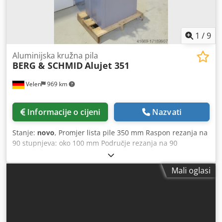
1
/
9
Aluminijska kružna pila
BERG & SCHMID
Alujet 351
Velen
969 km
Informacije o cijeni
Nazvati
Stanje:
novo
, Promjer lista pile 350 mm Raspon rezanja na
90 stupnjeva: oko 100 mm Područje rezanja na 90
stupnjeva: kvadrat 100 mm Područje rezanja pod 90
stupnjeva: ravno 100 x 195 mm Raspon rezanja na 45
Mali oglasi
stupnjeva: oko 100 mm Područje rezanja na 45 stupnjeva:
kvadrat 100 mm Područje rezanja pod 45 stupnjeva:
kvadrat 100 x 135 mm Brzina lista pile 2800 o/min Ukupna
potrebna snaga 1,5 kW Težina stroja cca 250 kg Dimenzije
D x Š x V 0,7 x 0,7 x 1,4 m PAŽNJA: PROMOTIVNA CIJENA -