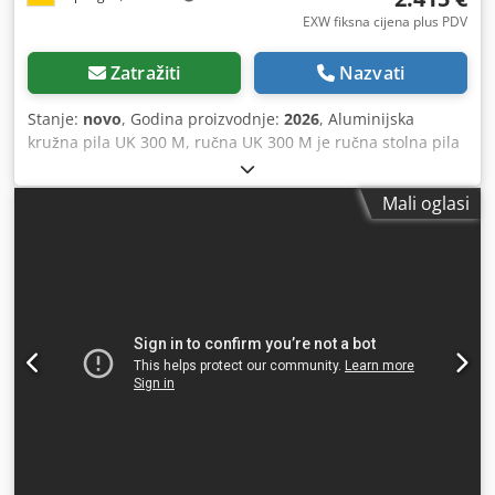
EXW fiksna cijena plus PDV
Zatražiti
Nazvati
Stanje:
novo
, Godina proizvodnje:
2026
, Aluminijska
kružna pila UK 300 M, ručna UK 300 M je ručna stolna pila
s jednostavnim, sigurnim rukovanjem. S ovim strojem
mogući su dvostruki kosi rezovi s desne i lijeve strane do
Mali oglasi
45°. Podešavanje kuta se ovdje vrši okretanjem granične
čeljusti. UK 300 M ima kompaktan dizajn s jasnim
upravljanjem. Rez pile izvodi se ručno odozdo u materijal
koji se obrađuje. Materijal se zateže ručno. Fiksna zaštita
od područja rezanja. Objekti Kompaktan, zatvoren dizajn s
jasnim upravljanjem Uređaj za ručno stezanje Fiksna
zaštita od područja rezanja List pile ø 300 mm Ručno
pomicanje za rezanje Podešavanje kuta lijevo 45º / 90º /
desno-45º stupnjeva Integrirani ručni graničnik duljine
idealno za mobilnu upotrebu optimalan za rezove profila
tijek rada 1) Podešavanje kuta rezanja Dedjidqahepfx Ailjkr
2) Utovar materijala 3) ručno stezanje materijala 4)
Pritiskom na tipku za pokretanje, list pile se pokreće 5)