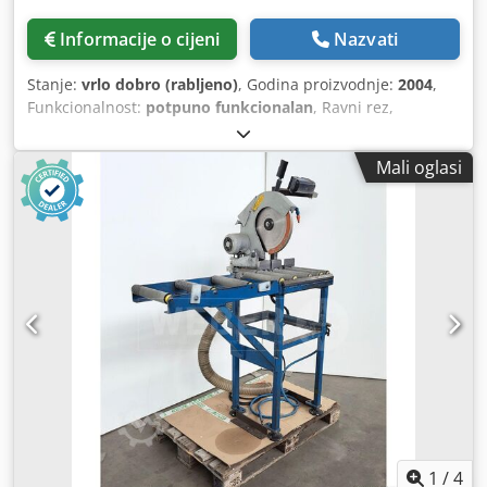
Informacije o cijeni
Nazvati
Stanje:
vrlo dobro (rabljeno)
, Godina proizvodnje:
2004
,
Funkcionalnost:
potpuno funkcionalan
, Ravni rez,
područje 105 x 105 mm, okruglo = 120 mm Motor: 1,7 / 2,2
kW Dksdeznc Svspfx Ailjr Veličina lista pile: 350 mm Broj
Mali oglasi
okretaja lista pile: 1400 / 2800 o/min Pneumatsko
zatezanje.
1
/
4