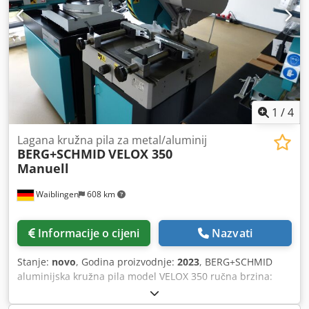
1
/
4
Lagana kružna pila za metal/aluminij
BERG+SCHMID
VELOX 350
Manuell
Waiblingen
608 km
Informacije o cijeni
Nazvati
Stanje:
novo
, Godina proizvodnje:
2023
, BERG+SCHMID
aluminijska kružna pila model VELOX 350 ručna brzina:
1800+3600 o/min Dodpfsr Ilktex Ailskr • Mitra lijevi. +
ponovno 45° • Kutni rezovi glave do 45° (Schifter) • Okretna