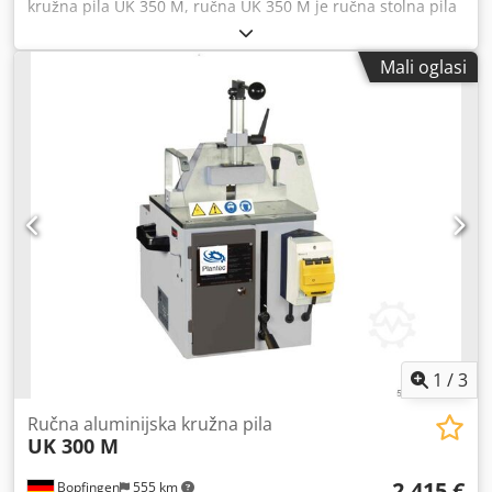
kružna pila UK 350 M, ručna UK 350 M je ručna stolna pila
s jednostavnim, sigurnim rukovanjem! S ovim strojem
Mogući su dvostruki kosi rezovi s desne i lijeve strane do
Mali oglasi
45°. Podešavanje kuta se ovdje vrši okretanjem granične
čeljusti. UK 350 M ima kompaktan dizajn s jasnim
upravljanjem. Rez pile se izvodi ručno odozdo u materijal
koji se obrađuje. Materijal se zateže ručno. Fiksna zaštita
od područja rezanja. Objekti Kompaktan, zatvoren dizajn s
jasnim upravljanjem Uređaj za ručno stezanje Dksdpjidqk
Sefx Ailsr Fiksna zaštita od područja rezanja List pile ø 350
mm tijek rada 1) Podešavanje kuta rezanja 2) Utovar
materijala 3) ručno stezanje materijala 4) Pritiskom na
tipku za pokretanje, list pile se pokreće 5) Piljenje se mora
izvesti ručno pomoću ručne poluge 6) nakon završetka reza
stroj se isključuje! bez osnovnog okvira (dostupno po
izboru)! Željeni sustav u svakom trenutku možete pogledati
u našoj proizvodno/demonstracijskoj hali. Slobodno nas
1
/
3
kontaktirajte u vezi ovoga. Plantec Maschinen GmbH
Ručna aluminijska kružna pila
UK 300 M
2.415 €
Bopfingen
555 km