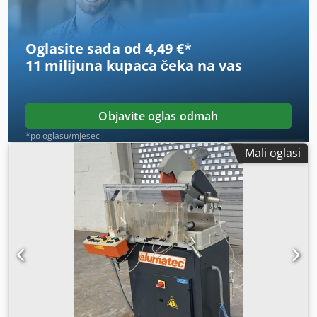
Oglasite sada od 4,49 €
*
11 milijuna kupaca
čeka na vas
Objavite oglas odmah
*po oglasu/mjesec
Mali oglasi