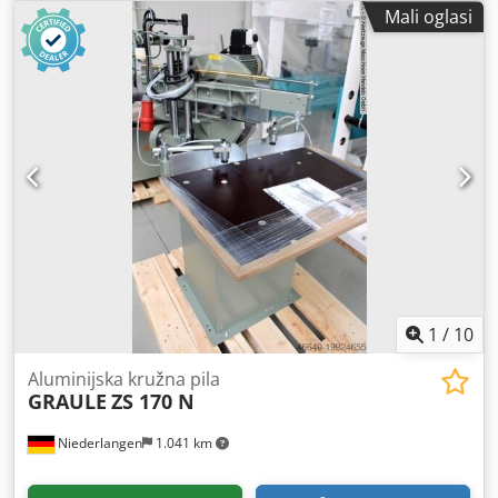
stupnjeva: ravno 200x88 mm Raspon rezanja pri 45
Mali oglasi
stupnjeva: okruglo 115 mm Raspon rezanja pri 45
stupnjeva: kvadratno 110 mm Raspon rezanja pri 45
stupnjeva: pravokutno 150x80 mm Ukupna potrebna snaga
1,5/1,8 kW Težina stroja ca. 0,22 t Dimenzije D x Š x V 0,7 x
0,9 x 1,9 m PAŽNJA: AKCIJSKA CIJENA!!! - Kosna rezanja
lijevo/desno 45° - Kosno rezanje glave do 45° (Schifter) -
Pneumatski dvostruki brzi stezni uređaj Stezne čeljusti se
zatvaraju pri spuštanju - Stol s kugličnim ležajevima -
Postolje stroja Djdsd Iin Depfx Ailokr - Snažna i izdržljiva
izvedba - Visokokvalitetna izrada
1
/
10
Aluminijska kružna pila
GRAULE
ZS 170 N
Niederlangen
1.041 km