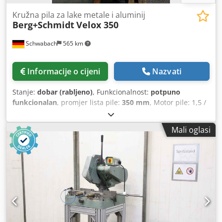
Kružna pila za lake metale i aluminij
Berg+Schmidt
Velox 350
Schwabach
565 km
Informacije o cijeni
Nazvati
Stanje:
dobar (rabljeno)
, Funkcionalnost:
potpuno
funkcionalan
, promjer lista pile:
350 mm
, Motor pile: 1,5 /
1,8 kW Veličina lista pile: 350 mm Djdpfozfn E Ajx Ailskr 2
brzine okretaja lista pile: 1400 / 2800 o/min Nagibni kut
Mali oglasi
bez stupnjeva: ± 45°