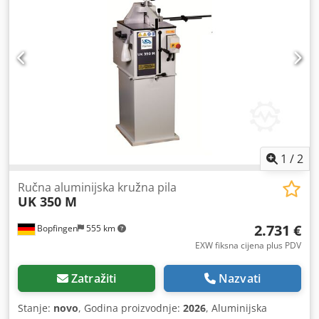
Visina rezanja: 100 mm - Širina rezanja: 170 mm -
Dvostruki nagib: 45° - Pogon: 1,3 / 1,7 kW - Dvostruka
stezna naprava: pneumatska - Dimenzije: 890/600/V1670
mm - Masa: 198 kg
1
/
2
Ručna aluminijska kružna pila
UK 350 M
2.731 €
Bopfingen
555 km
EXW fiksna cijena plus PDV
Zatražiti
Nazvati
Stanje:
novo
, Godina proizvodnje:
2026
, Aluminijska