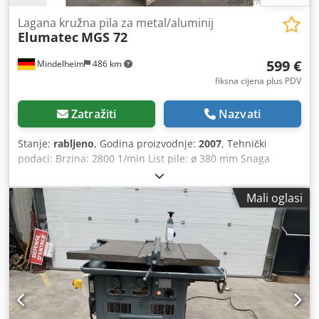
Lagana kružna pila za metal/aluminij
Elumatec
MGS 72
599 €
Mindelheim
486 km
fiksna cijena plus PDV
Zatražiti
Nazvati
Stanje:
rabljeno
, Godina proizvodnje:
2007
, Tehnički
podaci: Brzina: 2800 1/min List pile: ø 380 mm Snaga
motora: 3000W Valjkasti transporter, cca: 128 mm Težina,
cca: 200 kg Dksdpfx Asrwlwvoiljr Dimenzije (ŠxDxV),
Mali oglasi
približno: 1760 x 800 x 1680 mm