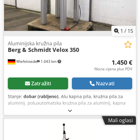
1
/
15
Aluminijska kružna pila
Berg & Schmidt
Velox 350
1.450 €
Wiefelstede
1.043 km
fiksna cijena plus PDV
Zatražiti
Nazvati
Stanje:
dobar (rabljeno)
, Alu kapna pila, kružna pila za
aluminij, poluautomatska kružna pila za aluminij, kapna
pila, pila za staklene lajsne, metalna kapna pila, kapna i
kutna pila, kružna pila za aluminij i metal, kružna pila za
Mali oglasi
lake metale - Proizvođač: Berg & Schmidt, kružna pila za
aluminij i metal Velox 350 s masivnim postoljem - List pile:
Ø 350 mm / 1400/2800 okr/min Dksdpfxjr A H R Tj Ailjr -