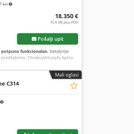
7 km
18.350 €
FCA VB plus PDV
Pošalji upit
:
potpuno funkcionalan
, Detaljnije
o i predlažemo. Chsdezphtuepfx Aptsa
Mali oglasi
ne C314