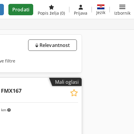
Prodati
Jezik
Popis želja
(0)
Prijava
Izbornik
Relevantnost
e filtre
Mali oglasi
FMX167
3 km