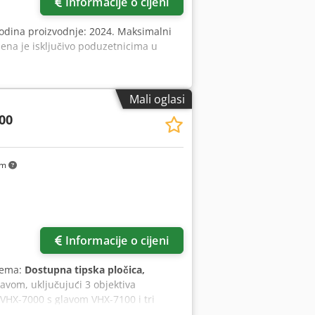
Informacije o cijeni
Godina proizvodnje: 2024. Maksimalni
na je isključivo poduzetnicima u
Mali oglasi
00
km
Informacije o cijeni
rema:
Dostupna tipska pločica,
avom, uključujući 3 objektiva
VHX-7000 s glavom VHX-7100 i tri
otoriziranim stolom + Z motorizirani