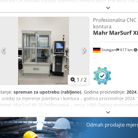
kontrola CIP sustava Raspon mjerenja Chedpfx Apsh Ruk Ietsa 100
temperatura max. 140°C (maks. 30 min.) 284°F (maks. 30 min.) Proces
(194°F))
Profesionalna CNC 
kontura
Mahr
MarSurf X
Stuttgart
617 km
1
/
2
Stanje:
spreman za upotrebu (rabljeno)
, Godina proizvodnje:
2024
– uređaj za mjerenje površina i kontura – godina proizvodnje 2024.
Model: MarSurf XP 20 Professional – serija 1000 Godina proizvodnj
MarSurf XP 20 Professional s LD upravljanjem MarWin Professiona
softver QS-STAT Plus (Q-DAS sučelje) Industrijski PC (Dell) s Windo
MarSurf LD 130 Duljina hoda: 130 mm Standardni hod osi Z: 13 mm
Odmah prodajte mjer
za do 10 mjernih senzora 4-osni CNC sustav za pozicioniranje rad
Osovina za rotaciju ±170° Linearna os X: 400 mm Codezqzn Ujpfx A