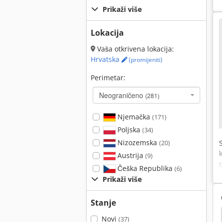
Prikaži više
Lokacija
Vaša otkrivena lokacija:
Hrvatska
(promijeniti)
Perimetar:
Neograničeno
(281)
Njemačka
(171)
Poljska
(34)
Nizozemska
(20)
Austrija
(9)
Češka Republika
(6)
Prikaži više
Stanje
Mjerenje Ruku
Mjerač
Alati Za Mjerenje
Novi
(37)