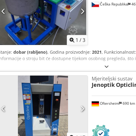
Češka Republika
46
1
/
3
Stanje:
dobar (rabljeno)
, Godina proizvodnje:
2021
, Funkcionalnost
informacije o stroju bit će dostupne tijekom osobnog pregleda, št
Mjeriteljski sustav
Jenoptik
Opticli
Oftersheim
690 km