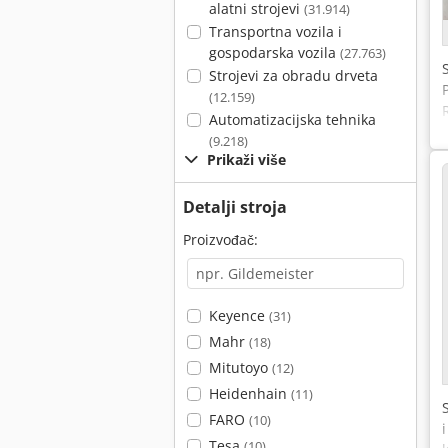
alatni strojevi
(31.914)
Transportna vozila i
gospodarska vozila
(27.763)
Strojevi za obradu drveta
(12.159)
Automatizacijska tehnika
(9.218)
Prikaži više
Detalji stroja
Proizvođač:
Keyence
(31)
Mahr
(18)
Mitutoyo
(12)
Heidenhain
(11)
FARO
(10)
Tesa
(10)