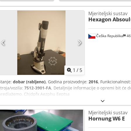
Mjeriteljski sustav
Hexagon
Absoul
Češka Republika
46
1
/
5
Stanje:
dobar (rabljeno)
, Godina proizvodnje:
2016
, Funkcionalnost
stroja/vozila:
7512-3901-FA
, Detaljnije informacije o opremi bit će
predlažemo. Chjdpfx Aezphu Eeptsa
Mjeriteljski sustav
Hornung
W6 E