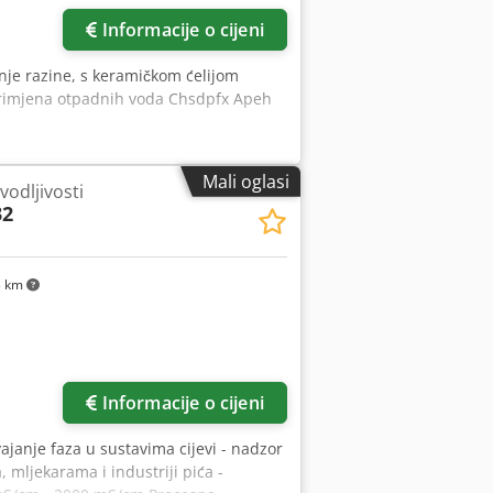
Informacije o cijeni
nje razine, s keramičkom ćelijom
Primjena otpadnih voda Chsdpfx Apeh
Mali oglasi
vodljivosti
32
3 km
Informacije o cijeni
vajanje faza u sustavima cijevi - nadzor
 mljekarama i industriji pića -