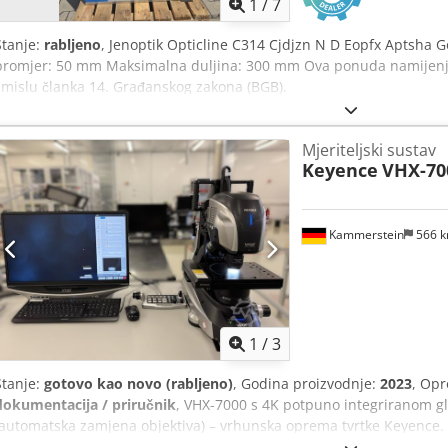
1
/
7
Stanje:
rabljeno
, Jenoptik Opticline C314 Cjdjzn N D Eopfx Aptsha 
promjer: 50 mm Maksimalna duljina: 300 mm Ova ponuda namijenje
smislu članka 14. Građanskog zakona (BGB).
Mjeriteljski sustav
Keyence
VHX-70
Kammerstein
566 
1
/
3
Stanje:
gotovo kao novo (rabljeno)
, Godina proizvodnje:
2023
, Op
dokumentacija / priručnik
, VHX-7000 s 4K potpuno integriranom gl
(automatska zamjena objektiva) – vrhunska oprema tvrtke Keyence. 
objektiva (povećanje od 20-100, 100-500 i 500-2000x). Stativ s XYZ m