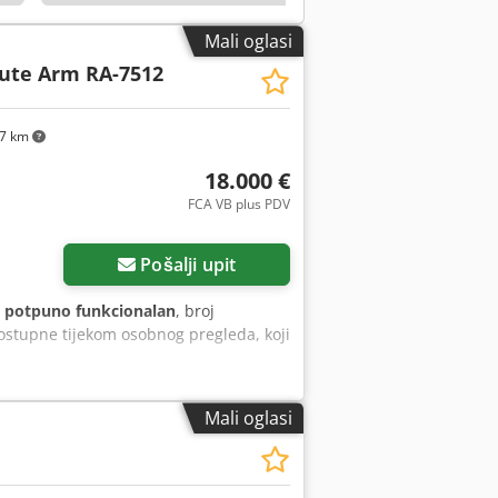
Mali oglasi
ute Arm RA-7512
7 km
18.000 €
FCA VB plus PDV
Pošalji upit
:
potpuno funkcionalan
, broj
 dostupne tijekom osobnog pregleda, koji
Mali oglasi