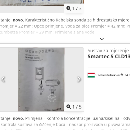
1
/
3
Stanje:
novo
, Karakteristično Kabelska sonda za hidrostatsko mjere
Promjer = 22 mm: Opće primjene, Voda za piće Promjer = 42 mm: 
Rumbetsa Promjer = 29 mm: Primjene slane vode
Sustav za mjerenje 
Smartec
S CLD1
Székesfehérvár
34
1
/
5
Stanje:
novo
, Primjena - Kontrola koncentracije lužina/kiselina - od
i kontrola sustava za čišćenje boca - nadzor proizvoda u pivovarama,