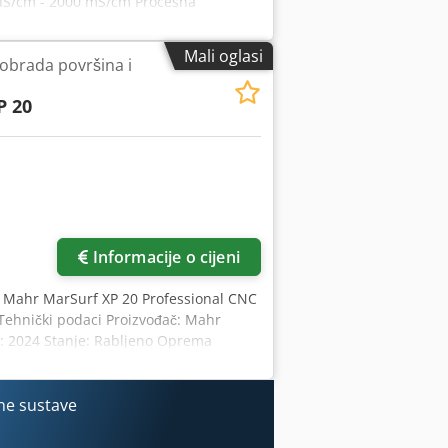
 µS/cm - 2000 mS/cm Procesna
ni tlak max. 12 bara (90°C) (174 psi
Mali oglasi
obrada površina i
P 20
Zatražite više slika
Informacije o cijeni
, Mahr MarSurf XP 20 Professional CNC
 Tehnički podaci Proizvođač: Mahr
e: 2024 Stanje: Rabljeno Oprema
l Contour & Roughness Plus CNC-Plus
ws 10 IoT Enterprise Uređaj za dovod
 Jedinica za zamjenu mjernih senzora
ne sustave
nog komada Osovina za zakretanje ±135°
ptoha Linearna os Y: 400 mm