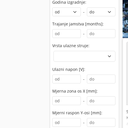
Godina izgradnje:
-
Trajanje jamstva [months]:
-
Vrsta ulazne struje:
Ulazni napon [V]:
-
Mjerna zona os X [mm]:
-
Mjerni raspon Y-osi [mm]:
-