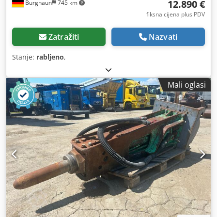
12.890 €
Burghaun
745 km
fiksna cijena plus PDV
Zatražiti
Nazvati
Stanje:
rabljeno
,
Mali oglasi