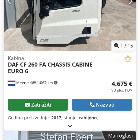
1
/
15
Kabina
DAF
CF 260 FA CHASSIS CABINE
EURO 6
4.675 €
Meerkerk
1.067 km
VB plus PDV
Zatražiti
Nazvati
Godina proizvodnje:
2017
, stanje:
rabljeno
,
Mali oglasi