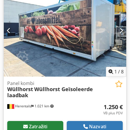
1
/
8
Panel kombi
Wüllhorst
Wüllhorst Geïsoleerde
laadbak
1.250 €
Herentals
1.021 km
VB plus PDV
Zatražiti
Nazvati