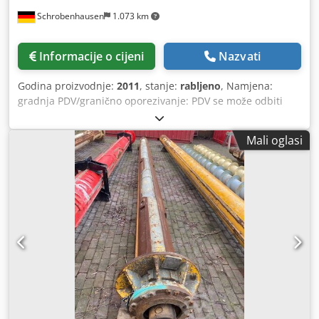
Schrobenhausen
1.073 km
Informacije o cijeni
Nazvati
Godina proizvodnje:
2011
, stanje:
rabljeno
, Namjena:
gradnja PDV/granično oporezivanje: PDV se može odbiti
Kontaktirajte Mohamad Fattah Ahmad za više informacija.
Chjdpfjh Tyytjx Aixoa Bauer MAT SKC-30-K kontinuirana
Mali oglasi
miješalica Dobro stanje Odmah dostupno