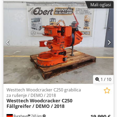
Mali oglasi
1
/
10
Westtech Woodcracker C250 grabilica
za rušenje / DEMO / 2018
Westtech
Woodcracker C250
Fällgreifer / DEMO / 2018
19.990 €
Burghaun
745 km