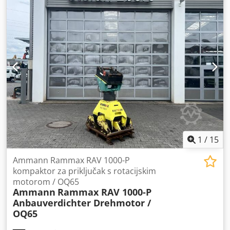
1
/
15
Ammann Rammax RAV 1000-P
kompaktor za priključak s rotacijskim
motorom / OQ65
Ammann
Rammax RAV 1000-P
Anbauverdichter Drehmotor /
OQ65