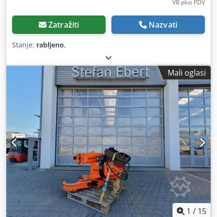
VB plus PDV
Zatražiti
Nazvati
Stanje:
rabljeno
,
Mali oglasi
1
/
15