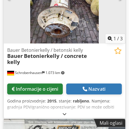
1
/
3
Bauer Betonierkelly / betonski kelly
Bauer
Betonierkelly / concrete
kelly
Schrobenhausen
1.073 km
Informacije o cijeni
Nazvati
Godina proizvodnje:
2015
, stanje:
rabljeno
, Namjena:
gradnja PDV/granično oporezivanje: PDV se može odbiti
Kontaktirajte Mohamad Fattah Ahmad za više informacija.
Cjdpfx Aijh Ty Dpexsha Promjer 368 mm dužina 4m
Mali oglasi
Priključak 254