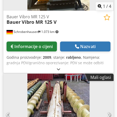
1
/
4
Bauer Vibro MR 125 V
Bauer
Vibro MR 125 V
Schrobenhausen
1.073 km
Informacije o cijeni
Nazvati
Godina proizvodnje:
2009
, stanje:
rabljeno
, Namjena:
gradnja PDV/granično oporezivanje: PDV se može odbiti
Kontaktirajte Mohamad Fattah Ahmad za više informacija.
Vibrator MR 125 V sa steznom čahurom MRZ 125 Codoh Ty
Mali oglasi
Dlspfx Aixoha RTG tehnologija zabijanja pilota / Bauer
Maschinen GmbH vibratori Vibrator je odmah spreman za
korištenje iu dobrom je stanju.