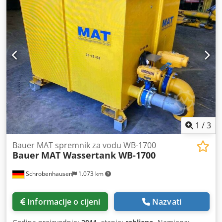
1
/
3
Bauer MAT spremnik za vodu WB-1700
Bauer
MAT Wassertank WB-1700
Schrobenhausen
1.073 km
Informacije o cijeni
Nazvati