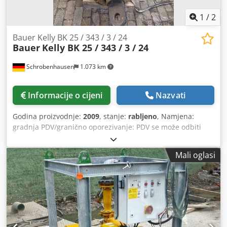
1
/
2
Bauer Kelly BK 25 / 343 / 3 / 24
Bauer
Kelly BK 25 / 343 / 3 / 24
Schrobenhausen
1.073 km
Informacije o cijeni
Nazvati
Godina proizvodnje:
2009
, stanje:
rabljeno
, Namjena:
gradnja PDV/granično oporezivanje: PDV se može odbiti
Kontaktirajte Mohamad Fattah Ahmad za više informacija.
Chedpsh Ty Ddsfx Aixea BAUER Kelly bar BK 25/343/3/21m
Mali oglasi