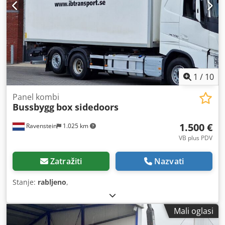
1
/
10
Panel kombi
Bussbygg
box sidedoors
1.500 €
Ravenstein
1.025 km
VB plus PDV
Zatražiti
Nazvati
Stanje:
rabljeno
,
Mali oglasi