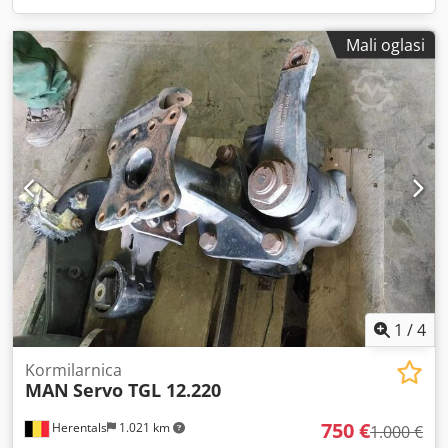
Mali oglasi
1
/
4
Kormilarnica
MAN
Servo TGL 12.220
750 €
Herentals
1.021 km
1.000 €