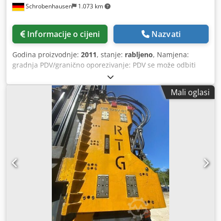
Schrobenhausen
1.073 km
Informacije o cijeni
Nazvati
Godina proizvodnje:
2011
, stanje:
rabljeno
, Namjena:
gradnja PDV/granično oporezivanje: PDV se može odbiti
Chodpfx Aoh Tyypsixja Kontaktirajte Mohamad Fattah
Ahmad za više informacija. Bauer MAT EP-12-1200 pumpa
Mali oglasi
s progresivnom šupljinom Dobro stanje Spremno za
trenutnu upotrebu