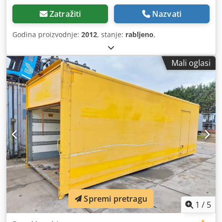
Zatražiti
Nazvati
Godina proizvodnje:
2012
, stanje:
rabljeno
,
Mali oglasi
Spremi pretragu
1
/
5