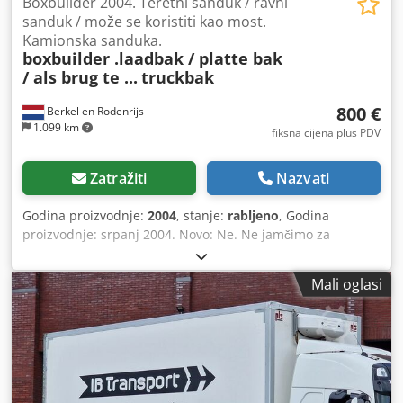
Boxbuilder 2004. Teretni sanduk / ravni
sanduk / može se koristiti kao most.
Kamionska sanduka.
boxbuilder .laadbak / platte bak
/ als brug te ...
truckbak
800 €
Berkel en Rodenrijs
1.099 km
fiksna cijena plus PDV
Zatražiti
Nazvati
Godina proizvodnje:
2004
, stanje:
rabljeno
, Godina
proizvodnje: srpanj 2004. Novo: Ne. Ne jamčimo za
proizvod. Csdpfx Aijzp E Iiexsha Molimo, kontaktirajte nas
ako ne možete pronaći ono što tražite.
Mali oglasi