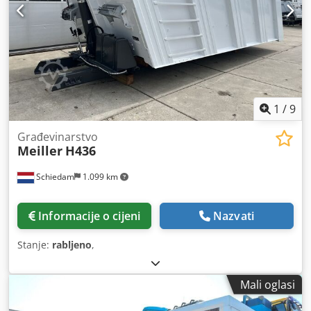
1
/
9
Građevinarstvo
Meiller
H436
Schiedam
1.099 km
Informacije o cijeni
Nazvati
Stanje:
rabljeno
,
Mali oglasi