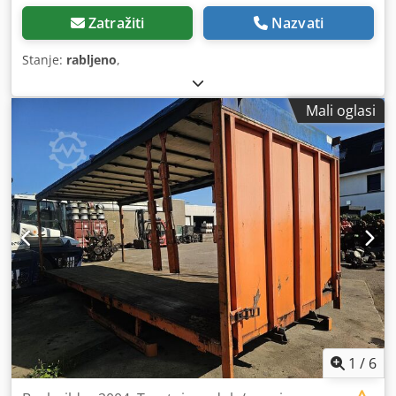
Zatražiti
Nazvati
Stanje:
rabljeno
,
Mali oglasi
1
/
6