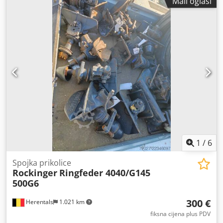
Mali oglasi
1
/
6
Spojka prikolice
Rockinger
Ringfeder 4040/G145
500G6
300 €
Herentals
1.021 km
fiksna cijena plus PDV