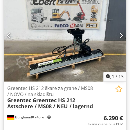
1
/
13
Greentec HS 212 škare za grane / MS08
/ NOVO / na skladištu
Greentec
Greentec HS 212
Astschere / MS08 / NEU / lagernd
6.290 €
Burghaun
745 km
fiksna cijena plus PDV