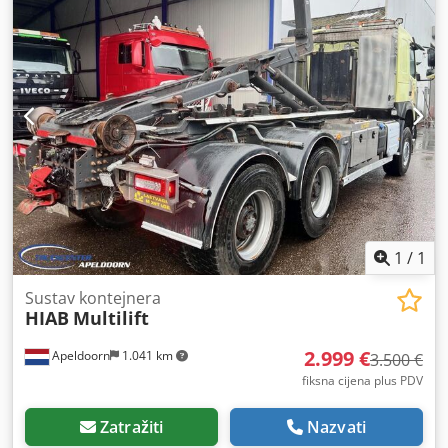
1
/
1
Sustav kontejnera
HIAB
Multilift
2.999 €
Apeldoorn
1.041 km
3.500 €
fiksna cijena plus PDV
Zatražiti
Nazvati