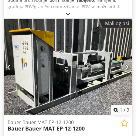
Godina proizvodnje:
2011
, stanje:
rabljeno
, Namjena:
gradnja PDV/granično oporezivanje: PDV se može odbiti
Kontaktirajte Mohamad Fattah Ahmad za više informacija.
MAT spremnik za vodu WB-1700 Chedsh Ty A Sopfx Aixsa
Mali oglasi
Dobro stanje Spremno za trenutnu upotrebu
1
/
2
Bauer Bauer MAT EP-12-1200
Bauer
Bauer MAT EP-12-1200