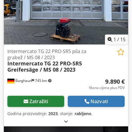
1
/
15
Intermercato TG 22 PRO-SR5 pila za
grabež / MS 08 / 2023
Intermercato
TG 22 PRO-SR5
Greifersäge / MS 08 / 2023
9.890 €
Burghaun
745 km
fiksna cijena plus PDV
Zatražiti
Nazvati
Godina proizvodnje:
2023
, stanje:
rabljeno
,