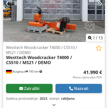
1
/
13
Westtech Woodcracker T4000 / CS510 /
MS21 / DEMO
Westtech
Woodcracker T4000 /
CS510 / MS21 / DEMO
41.990 €
Burghaun
745 km
fiksna cijena plus PDV
Zatražiti
Nazvati
Godina proizvodnje:
2023
, stanje:
rabljeno
,