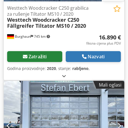
Westtech Woodcracker C250 grabilica
za rušenje Tiltator MS10 / 2020
Westtech
Woodcracker C250
Fällgreifer Tiltator MS10 / 2020
16.890 €
Burghaun
745 km
fiksna cijena plus PDV
Zatražiti
Nazvati
Godina proizvodnje:
2020
, stanje:
rabljeno
,
Mali oglasi