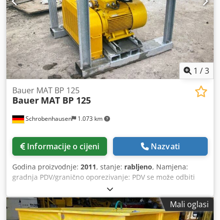
1
/
3
Bauer MAT BP 125
Bauer
MAT BP 125
Schrobenhausen
1.073 km
Informacije o cijeni
Nazvati
Godina proizvodnje:
2011
, stanje:
rabljeno
, Namjena:
gradnja PDV/granično oporezivanje: PDV se može odbiti
Chedpfx Aish Ty Dajxoa Kontaktirajte Mohamad Fattah
Ahmad za više informacija. Bauer - MAT pumpa za
Mali oglasi
bentonit BP 125 Dostupna 2 komada Dobro stanje
Spremno za trenutnu upotrebu