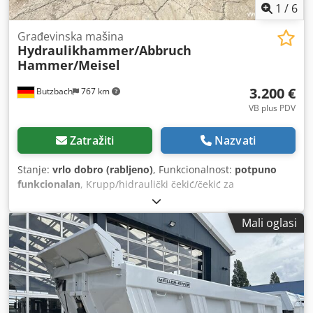
1
/
6
Građevinska mašina
Hydraulikhammer/Abbruch
Hammer/Meisel
3.200 €
Butzbach
767 km
VB plus PDV
Zatražiti
Nazvati
Stanje:
vrlo dobro (rabljeno)
, Funkcionalnost:
potpuno
funkcionalan
, Krupp/hidraulički čekić/čekić za
rušenje/dlijeto • Brzi sustav za izmjenu: CW30, rabljeno • 2
hidraulička priključka • Ukupna težina: 1500 kg • Spreman
Mali oglasi
za trenutnu upotrebu • Ova ponuda nije obvezujuća. -
Prodaja podložna prethodnoj prodaji. - Moguće su
pogreške i/ili tiskarske pogreške. Cedpfezi Dnzox Aixoha -
Prodaja prema našim općim uvjetima.