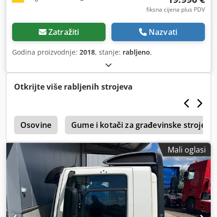
fiksna cijena plus PDV
Zatražiti
Nazvati
Godina proizvodnje:
2018
, stanje:
rabljeno
,
Otkrijte više rabljenih strojeva
e
Osovine
Gume i kotači za građevinske strojeve
Mali oglasi