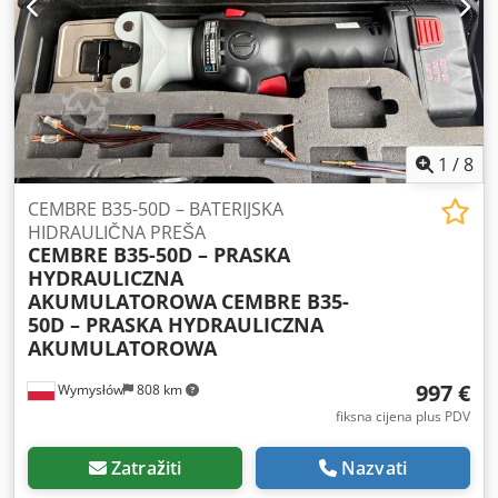
videozapise ili za dogovor termina pregleda. Ako imate bilo
kakvih pitanja ili trebate dodatne informacije, slobodno
nam pošaljite poruku ili nas nazovite.
1
/
8
CEMBRE B35-50D – BATERIJSKA
HIDRAULIČNA PREŠA
CEMBRE B35-50D – PRASKA
HYDRAULICZNA
AKUMULATOROWA
CEMBRE B35-
50D – PRASKA HYDRAULICZNA
AKUMULATOROWA
997 €
Wymysłów
808 km
fiksna cijena plus PDV
Zatražiti
Nazvati