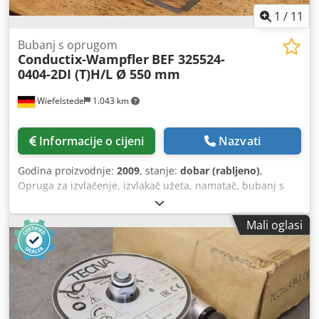
1
/
11
Bubanj s oprugom
Conductix-Wampfler
BEF 325524-
0404-2DI (T)H/L Ø 550 mm
Wiefelstede
1.043 km
Informacije o cijeni
Nazvati
Godina proizvodnje:
2009
, stanje:
dobar (rabljeno)
,
Opruga za izvlačenje, izvlakač užeta, namatač, bubanj s
oprugom za kabele, opružni kabelski bubanj, opružni
bubanj - Proizvođač: Conductix Wampfler, opružni kabelski
Mali oglasi
bubanj - Tip: BEF 325524-0404-2DI (T)H/L - Struja: 3x25A+PE
- Napon: 415V - Stupanj zaštite: IP65 - Kabel: nije uključen
u isporuku - Dimenzije: Ø 550 x 440 mm Crodpfx Asx R
Svloh Eef - Masa bez tereta: 32 kg