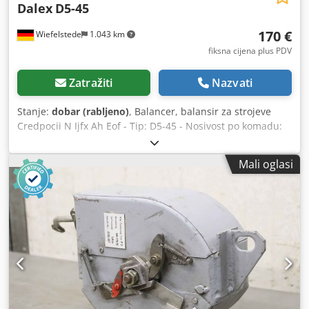
Dalex
D5-45
170 €
Wiefelstede
1.043 km
fiksna cijena plus PDV
Zatražiti
Nazvati
Stanje:
dobar (rabljeno)
, Balancer, balansir za strojeve
Credpocii N Ijfx Ah Eof - Tip: D5-45 - Nosivost po komadu:
30-45 kg - Duljina užeta: 2 m - Količina: 2 komada dostupna
- Cijena: po komadu - Vlastita težina: 18 kg
Mali oglasi