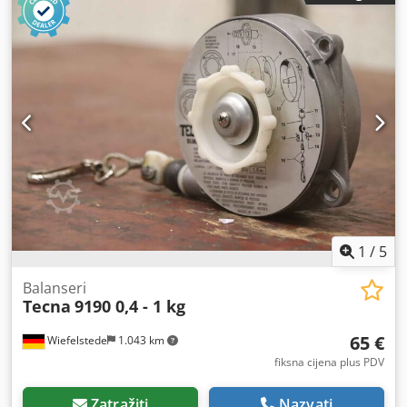
Cijena po komadu -Dimenzije kartona: 270/200/100 mm -
Neto težina: 3,8 kg
1
/
5
Balanseri
Tecna
9190 0,4 - 1 kg
65 €
Wiefelstede
1.043 km
fiksna cijena plus PDV
Zatražiti
Nazvati