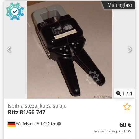
Mali oglasi
1
/
4
Ispitna stezaljka za struju
Ritz
81/66 747
60 €
Wiefelstede
1.042 km
fiksna cijena plus PDV