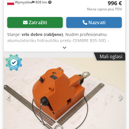
996 €
Wymysłów
808 km
fiksna cijena plus PDV
Zatražiti
Nazvati
Stanje:
vrlo dobro (rabljeno)
, Nudim profesionalnu
akumulatorsku hidrauličku prešu CEMBRE B35-50D –
visokokvalitetni alat za industrijsku upotrebu. Uređaj je u
vrlo dobrom tehničkom stanju, ispravan i spreman za rad.
Mali oglasi
⚙️ Tehničke karakteristike: Crodjy H Ri Aspfx Ah Esf Model:
CEMBRE B35-50D Sila prešanja: 35 kN (4 tone) Maksimalni
presjek vodiča: do 150 mm² (bakar) Napajanje: baterija
9,6V Ni-MH Zakretna glava: 180° Tip: hidraulična,
akumulatorska Upravljanje: jednom rukom ✅ Primjena:
kabelske stopice kabelski spojevi elektroinstalacije nn /
industrijske servis i održavanje 📦 U kompletu: hidraulična
preša CEMBRE B35-50D 2x baterija punjač transportni
kovčeg dokumentacija / upute remen ⭐ Prednosti: vrlo
čvrsta industrijska konstrukcija tih rad i minimalne
vibracije automatski povrat nakon prešanja visoka
preciznost i ponovljivost ergonomski rad jednom rukom 📌