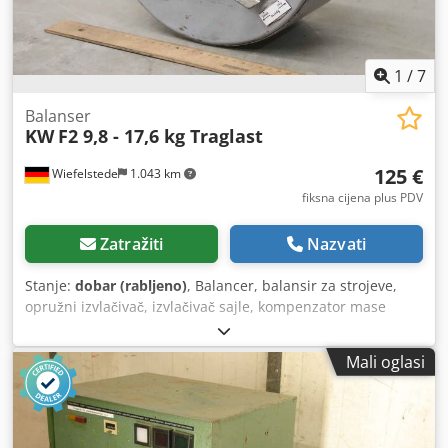
1
/
7
Balanser
KW
F2 9,8 - 17,6 kg Traglast
125 €
Wiefelstede
1.043 km
fiksna cijena plus PDV
Zatražiti
Nazvati
Stanje:
dobar (rabljeno)
, Balancer, balansir za strojeve,
opružni izvlačivač, izvlačivač sajle, kompenzator mase
Credpfx Ahoir E S Io Eef - Proizvođač: KW, opružni
izvlačivač tip F2 s blokadom - Opterećenje: 98–176 N -
Mali oglasi
Izvlačenje sajle: 1,9 m - Količina: 2x opružni izvlačivač na
zalihi - Cijena: po komadu - Dimenzije: 225/125/V340 mm -
Vlastita masa: 10,3 kg/kom