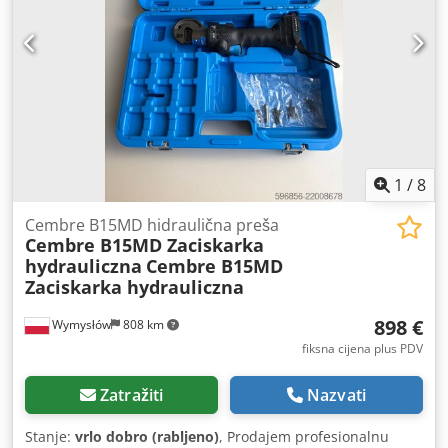
dizajn Dodatne informacije: Baterije obnovljene – 05.2026.
Bez punjača Preše su 100% ispravne Prodaja pojedinačno
U kompletu: Preša Cembre B15D Baterija
1
/
8
Cembre B15MD hidraulična preša
Cembre B15MD Zaciskarka
hydrauliczna
Cembre B15MD
Zaciskarka hydrauliczna
898 €
Wymysłów
808 km
fiksna cijena plus PDV
Zatražiti
Nazvati
Stanje:
vrlo dobro (rabljeno)
, Prodajem profesionalnu