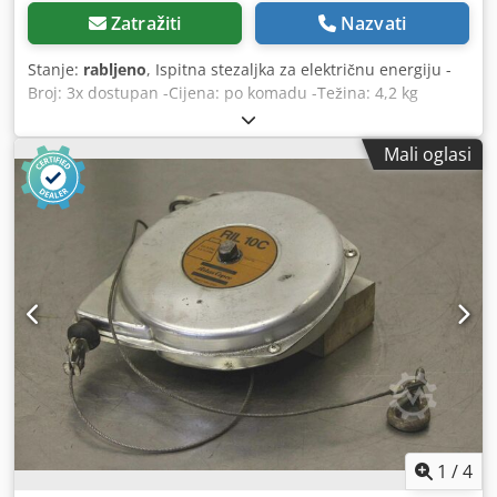
Zatražiti
Nazvati
Stanje:
rabljeno
, Ispitna stezaljka za električnu energiju -
Broj: 3x dostupan -Cijena: po komadu -Težina: 4,2 kg
Credpfxob Uhr Tj Ah Esf
Mali oglasi
1
/
4