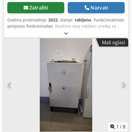
Zatražiti
Nazvati
Godina proizvodnje:
2022
, stanje:
rabljeno
, Funkcionalnost:
potpuno funkcionalan
, Nudimo ovaj rabljeni uređaj za
testiranje baterijskih ćelija, proizvodnog godišta 2022.
ACEY-CT503-512H uređaj za klasifikaciju kapaciteta ćelija /
Mali oglasi
uređaj za testiranje baterijskih ćelija Na prodaju je
profesionalni ACEY-CT503-512H uređaj za klasifikaciju
kapaciteta ćelija za testiranje i sortiranje kapaciteta
baterijskih ćelija. Uređaj je izvorno isporučila tvrtka Xiamen
ACEY New Energy Technology Co., Ltd. Tehnički podaci
Proizvođač: ACEY Model: ACEY-CT503-512H Tip uređaja:
Uređaj za klasifikaciju kapaciteta ćelija Proizvodno godište:
2022. (Datum isporuke prema računu: 12.09.2022.)
Lokacija: Njemačka / Isernhagen Stanje: Rabljeno, potpuno
funkcionalno Područja primjene Testiranje baterijskih
ćelija Mjerenje kapaciteta Selekcija i sortiranje ćelija
Istraživanje i razvoj Cedpfxszpvz Hj Ah Ejrf Proizvodnja
baterija Kontrola kvalitete Sadržaj isporuke ACEY-CT503-
512H glavni uređaj Cijena (po dogovoru): 1200 €
1
/
8
(Kupoprodajna cijena je bez PDV-a i eventualnih troškova