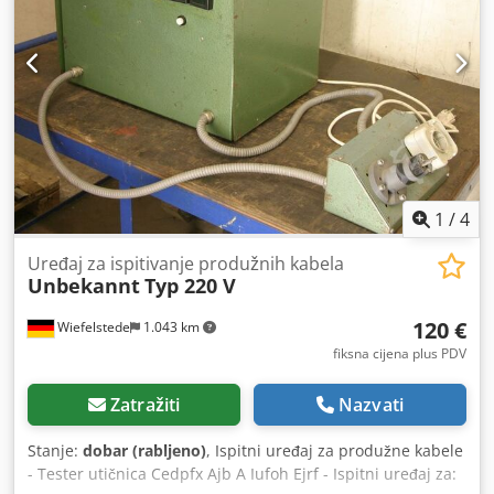
1
/
4
Uređaj za ispitivanje produžnih kabela
Unbekannt
Typ 220 V
120 €
Wiefelstede
1.043 km
fiksna cijena plus PDV
Zatražiti
Nazvati
Stanje:
dobar (rabljeno)
, Ispitni uređaj za produžne kabele
- Tester utičnica Cedpfx Ajb A Iufoh Ejrf - Ispitni uređaj za: