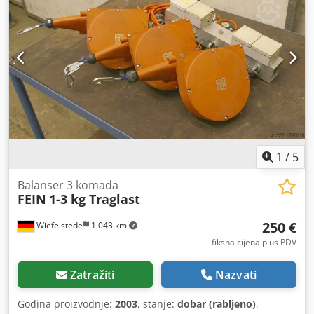
1
/
5
Balanser 3 komada
FEIN
1-3 kg Traglast
250 €
Wiefelstede
1.043 km
fiksna cijena plus PDV
Zatražiti
Nazvati
Godina proizvodnje:
2003
, stanje:
dobar (rabljeno)
,