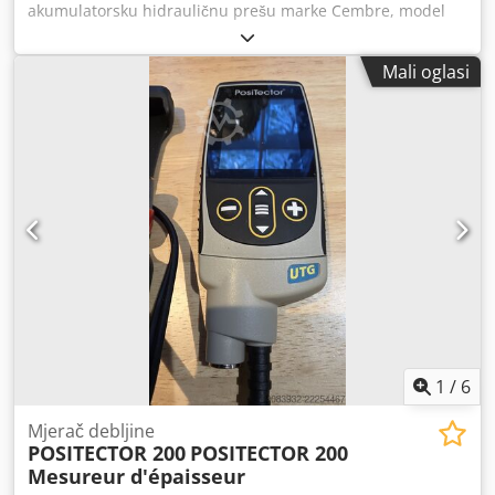
akumulatorsku hidrauličnu prešu marke Cembre, model
B15MD. Uređaj je tehnički potpuno ispravan i spreman za
rad. Prodaja se vrši bez baterije i punjača. Vizualno stanje
Mali oglasi
vrlo dobro, uobičajeni tragovi korištenja vidljivi su na
fotografijama. U kompletu originalni Cembre transportni
kofer i pribor prikazan na slikama. Tehnički podaci:
Proizvođač: Cembre Model: B15MD Sila prešanja: 15 kN
Napajanje: akumulatorsko 18V Proizvedeno u Italiji
Kompaktna i lagana konstrukcija Profesionalni alat za
prešanje nastavaka i spojnih elemenata Komplet sadrži:
Credpfoy Uy Nhex Ah Eef Preša Cembre B15MD Originalni
transportni kofer Pribor vidljiv na fotografijama
NAPOMENA: Prodaja bez baterije i punjača. Uređaj je
ispitan – radi 100%.
1
/
6
Mjerač debljine
POSITECTOR 200
POSITECTOR 200
Mesureur d'épaisseur