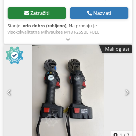
Zatražiti
Nazvati
Stanje:
vrlo dobro (rabljeno)
, Na prodaju je
visokokvalitetna Milwaukee M18 F2SSBL FUEL
akumulatorska snježna freza, izložbeni stroj u vrlo dobrom
stanju. - Uređaj je korišten isključivo za izlaganje u trgovini
Mali oglasi
– nije bio korišten u teškim zimskim uvjetima! - Važno:
Isporuka bez akumulatora i punjača (idealno za korisnike
koji već imaju Milwaukee M18 sustav) Istaknute značajke: -
Snažan POWERSTATE™ bezčetkasti motor - Dio Milwaukee
M18 FUEL sustava (100% kompatibilno) Crjdpfx Aoyvhqijh
Ejf - Širina čišćenja cca 53 cm – idealno za pločnike i
prilaze - Visina čišćenja cca 30 cm – pogodno i za veće
količine snijega - Dohvat izbacivanja snijega do cca 10 m -
Podesiv kanal za izbacivanje radi maksimalne kontrole -
LED svjetlo za odličnu preglednost u mraku - Sustav
otporan na začepljenje – nema potrebe za ponovnim
čišćenjem - Štedljivo skladištenje u uspravnom položaju
Prednosti: - Tiša i s manje održavanja u usporedbi s
benzinskim frezama - Bez emisija tijekom rada - Odmah
1
/
7