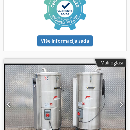
univerzalnog PC/Mac web preglednika ili preglednika
datoteka. Nije potreban dodatni softver. PosiSoft.net račun
– besplatna online aplikacija osigurava sigurno spremanje
svih zapisa o debljini slojeva PosiSoft softver – nastavite
koristiti poznati desktop softver kao i do sada. Dostupan za
besplatno preuzimanje. PosiSoft Mobile (samo napredni
Više informacija sada
modeli) – pristup mjerenjima, grafovima, fotografiranju i
ažuriranim bilješkama putem uređaja s WiFi poput tableta,
pametnih telefona i računala Snimka zaslona – bilježi i
sprema sliku na USB memoriju radi dokumentacije i
Mali oglasi
naknadnog pregleda Svaka pohranjena mjera označena je
datumom i vremenom Credpjzif Rdsfx Ah Eef Ažuriranje
softvera putem interneta