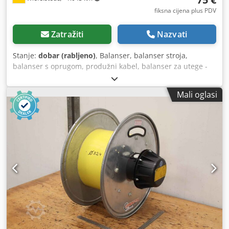
fiksna cijena plus PDV
Zatražiti
Nazvati
Stanje:
dobar (rabljeno)
, Balanser, balanser stroja,
balanser s oprugom, produžni kabel, balanser za utege -
Proizvođač: Fein, balanser opruga balanser Crodpfx
Ahoinwums Ejf -Nosivost: 1-3 kg -Količina: dostupna su 2x
Mali oglasi
opružna balansera -Cijena: po komadu -Dimenzija:
260/200/135 mm -Gradska težina: 3 kg/kom.