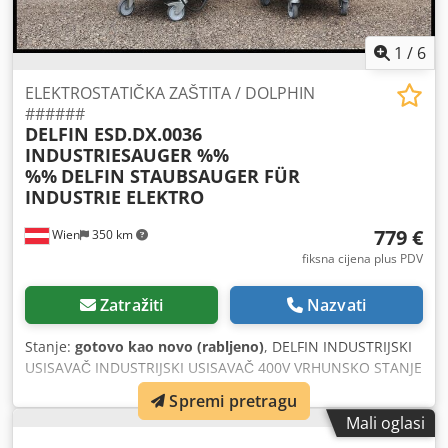
1
/
6
ELEKTROSTATIČKA ZAŠTITA / DOLPHIN
######
DELFIN ESD.DX.0036
INDUSTRIESAUGER %%
%%
DELFIN STAUBSAUGER FÜR
INDUSTRIE ELEKTRO
779 €
Wien
350 km
fiksna cijena plus PDV
Zatražiti
Nazvati
Stanje:
gotovo kao novo (rabljeno)
, DELFIN INDUSTRIJSKI
USISAVAČ INDUSTRIJSKI USISAVAČ 400V VRHUNSKO STANJE
ISPORUKA = SLIKE (cca 1/4 – 1/5 cijene novog uređaja –
Spremi pretragu
IZVRSNA PONUDA) Dostupno 4 komada Delfin ESD.DX.0036
Mali oglasi
industrijski usisavač – vrhunsko stanje, idealan za