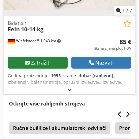
Stanje: Rabljeno – pokazuje uobičajene tragove korištenja,
potpuno tehnički ispravno.
1
/
7
Balansir
Fein
10-14 kg
85 €
Wiefelstede
1.043 km
fiksna cijena plus PDV
Zatražiti
Nazvati
Godina proizvodnje:
1995
, stanje:
dobar (rabljeno)
,
Izbalansir, balansir stroja, opružni izvlačivač, izvlačivač
užeta, izjednačivač težine, namotač - Proizvođač: Fein,
balansir s oprugom - Nosivost: 10–14 kg - Kataloški broj:
90801029002 - Količina: 1x opružni izvlačivač dostupan -
Otkrijte više rabljenih strojeva
Dimenzije: 310/190/135 mm Credszhuglopfx Ah Eef -
Vlastita masa: 4 kg
4
Ručne bušilice i akumulatorski odvijači
Promije