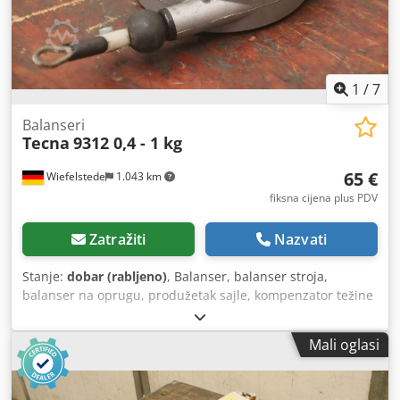
1
/
7
Balanseri
Tecna
9312 0,4 - 1 kg
65 €
Wiefelstede
1.043 km
fiksna cijena plus PDV
Zatražiti
Nazvati
Stanje:
dobar (rabljeno)
, Balanser, balanser stroja,
balanser na oprugu, produžetak sajle, kompenzator težine
-Proizvođač: Tecna, balanser na oprugu tip 9312 -Nosivost:
1 - 2 kg -Dužina užeta: 1600 mm -Broj: 1x balanser na
Mali oglasi
oprugu dostupan -Dimenzije: 200/110/H55 mm -Vlastita
težina: 0,6 kg Crjdpfjv U I S Sex Ah Esf