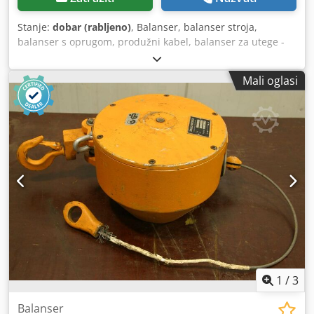
Stanje:
dobar (rabljeno)
, Balanser, balanser stroja,
balanser s oprugom, produžni kabel, balanser za utege -
Proizvođač: Tecna, opružni balanser tip 9190 -Nosivost: 0,4
- 1 kg -Dužina užeta: 1600 mm Cedevqbgzepfx Ah Esrf -
Mali oglasi
Količina: dostupan je 1x opružni balanser -Dimenzija:
180/110/V55 mm -Neto težina: 0,6 kg
1
/
3
Balanser