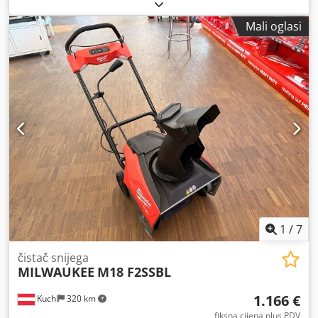
produžne kabele, stolne utičnice - Težina: 30 kg
Mali oglasi
1
/
7
čistač snijega
MILWAUKEE
M18 F2SSBL
1.166 €
Kuchl
320 km
fiksna cijena plus PDV