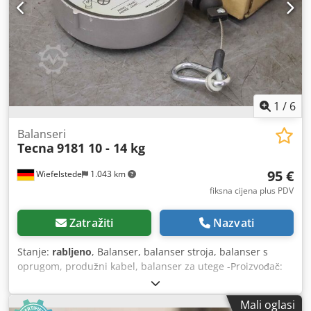
1
/
6
Balanseri
Tecna
9181 10 - 14 kg
95 €
Wiefelstede
1.043 km
fiksna cijena plus PDV
Zatražiti
Nazvati
Stanje:
rabljeno
, Balanser, balanser stroja, balanser s
oprugom, produžni kabel, balanser za utege -Proizvođač:
Tecna, opružni balanser tip 9181 u originalnom pakiranju
Codoq Untvjpfx Ah Esrf -Nosivost: 10 - 14 kg -Dužina užeta:
Mali oglasi
2500 mm -Količina: dostupna su 2x opružna balansera -