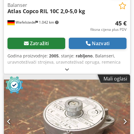
Balanser
Atlas Copco
RIL 10C 2,0-5,0 kg
45 €
Wiefelstede
1.042 km
fiksna cijena plus PDV
Zatražiti
Nazvati
Godina proizvodnje:
2005
, stanje:
rabljeno
, Balanseri,
uravnoteživači strojeva, uravnoteživač opruga, remenica
kabela, uravnoteživači utega - Proizvođač: Atlas Copco, tip
RIL 10C - Nosivost: 2,0 - 5,0 kg - Dimenzije: 200/250/70 mm
Mali oglasi
- Vlastita težina: 2,6 kg Cedsgggy Eepfx Ah Eerf