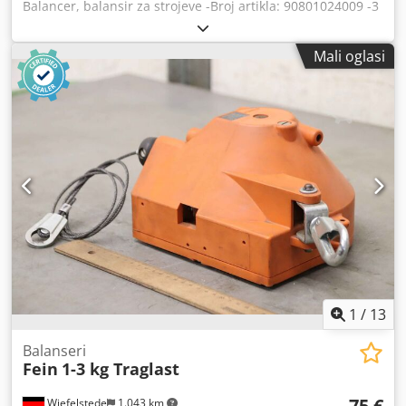
Balancer, balansir za strojeve -Broj artikla: 90801024009 -3
komada: s kacigama na šinama, valjcima i priključnim
kabelom -Nosivost po komadu: 1-3 kg Crsdpsb A Rzcsfx Ah
Mali oglasi
Eof -Dužina užeta: 2 m -Cijena/prodaja: kompletno -Vlastita
težina: 12 kg
1
/
13
Balanseri
Fein
1-3 kg Traglast
75 €
Wiefelstede
1.043 km