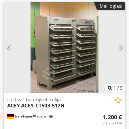
Mali oglasi
1
/
5
Ispitivač baterijskih ćelija
ACEY
ACEY-CT503-512H
1.200 €
Isernhagen
909 km
VB plus PDV