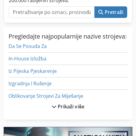
200.000 rabljenih strojeva.
Pretraži
Pregledajte najpopularnije nazive strojeva:
Da Se Posuda Za
In-House Izložba
Iz Pijeska Pjeskarenje
Izgradnja I Rušenje
Oblikovanje Strojevi Za Miješanje
Prikaži više
Obrada Tla Za
Okvir Za
Okvir Za Prikaz