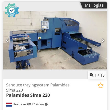
Mali oglasi
1
/
15
Sanduce trayingsystem Palamides
Sima 220
Palamides
Sima 220
Heemskerk
1.126 km