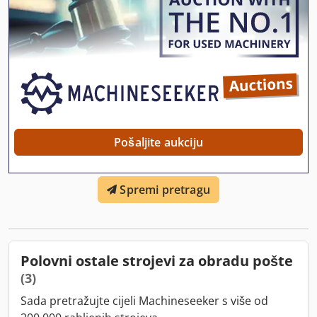
uklonjen iz banke gdje je bio pod punim servisnim
ugovorom. Dkodpfx Agozf Na Uotjr
Pošaljite aukciju
Spremi pretragu
Polovni ostale strojevi za obradu pošte
(3)
Sada pretražujte cijeli Machineseeker s više od