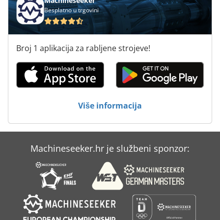
Machineseeker
Besplatno u trgovini
Strojevi Za Pakiranje
Strojevi Za Proizvodnju
Broj 1 aplikacija za rabljene strojeve!
Strojevi Za Pvc Stolariju
Strojevi Za Savijanje Cijevi
Strojevi Za Čišćenje
Više informacija
Za Vise-Okretni
Machineseeker.hr je službeni sponzor: