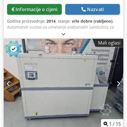
Informacije o cijeni
Nazvati
Godina proizvodnje:
2014
, stanje:
vrlo dobro (rabljeno)
,
Automatski sustav za umetanje poštanskih sandučića za
sustave za umetanje koverti. Ovaj SIMA 220 bio je spojen
na Buhrs BB700 sustav za umetanje, dakle plave je boje.
Mali oglasi
Instalirano 2015. godine i samo u upotrebi 16 mjeseci! Više
slika dostupno na zahtjev! Opis: Podesivo po visini od 600
mm do 900 mm. Odjeljak za okupljanje - s
međuspremnikom za poštanske sandučiće Automatska
stanica za punjenje poštanskih sandučića Automatska
izmjena poštanskih sandučića. Max 10 Postboxen može se
nalaziti na zaslonu osjetljivom na dodir - jednostavno i
jednostavno korisničko sučelje Zajedno s vezom s umetkom
za omotnicu - mogućnost povezivanja sa svim umecima!
Format maks .: 180mm x 285mm Format min .: 90mm x
145mm Brzina: do 20.000 omotnica na sat Debljina
omotnica maks .: 8 mm Vrijeme promjene pretinac: ca. 1,8
sec (max 2000 kutija na sat) Pošta: Deutsche Post, Postcon,
Schweizer Post, Oesterreichische Post, Belgische Post,
1
/
15