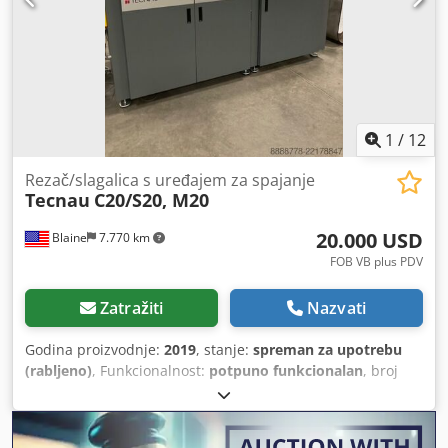
1
/
12
Rezač/slagalica s uređajem za spajanje
Tecnau
C20/S20, M20
20.000 USD
Blaine
7.770 km
FOB VB plus PDV
Zatražiti
Nazvati
Godina proizvodnje:
2019
, stanje:
spreman za upotrebu
(rabljeno)
, Funkcionalnost:
potpuno funkcionalan
, broj
stroja/vozila:
C201149/S201126, M201150
, Ovaj Tecnau
C20/S20 rezač/slagalica iz 2019. godine s M20 spajačem u
izvrsnom je stanju i spreman za proizvodnju. Nedavno je