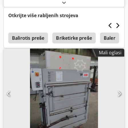
Afvjkr Z1010880270 itd.
Otkrijte više rabljenih strojeva
k
Balirotis preše
Briketirke preše
Baler
Mali oglasi