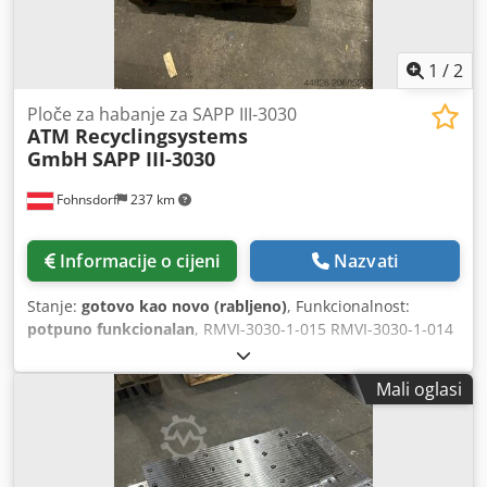
1
/
2
Ploče za habanje za SAPP III-3030
ATM Recyclingsystems
GmbH
SAPP III-3030
Fohnsdorf
237 km
Informacije o cijeni
Nazvati
Stanje:
gotovo kao novo (rabljeno)
, Funkcionalnost:
potpuno funkcionalan
, RMVI-3030-1-015 RMVI-3030-1-014
RMVI-3030-1-013 RMVI-3030-1-012 RMVI-3030-1-011
Dkjdpoxy Imiofx Afver MR-2002-4-27
Mali oglasi