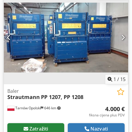
1067 x 2868 mm Otvor za punjenje: 1145 x 430 mm
Transportna visina: 2500 mm Težina balirke cca. 2300 kg
1
/
15
Baler
Strautmann
PP 1207, PP 1208
4.000 €
Tarnów Opolski
646 km
fiksna cijena plus PDV
Zatražiti
Nazvati