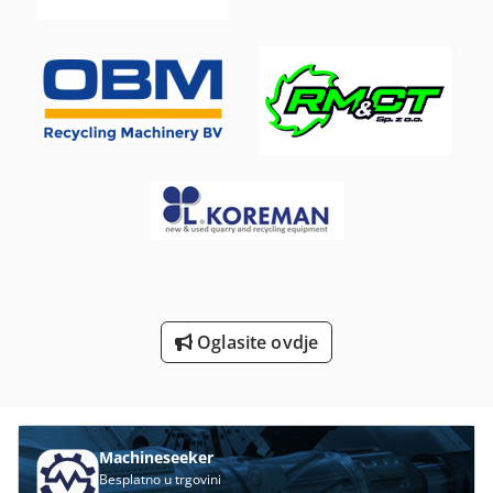
Smanjiti Za Pakiranje
Stroj Za Pakiranje
Stroj Za Pakiranje Hrane
Strojevi Za Oblikovanje
Strojevi Za Pakiranje
Sustav Za Pakiranje Folijom
Sustav Za Pakiranje Role
Za Pakiranje
Oglasite ovdje
Machineseeker
Besplatno u trgovini