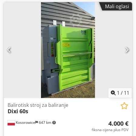
Mali oglasi
1
/
11
Balirotisk stroj za baliranje
Dixi
60s
4.000 €
Kosorowice
647 km
fiksna cijena plus PDV