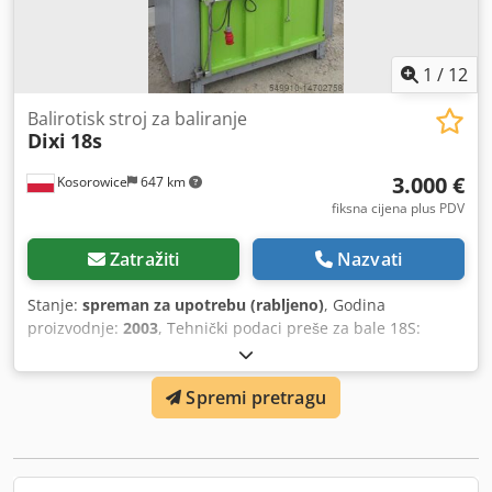
1
/
12
Balirotisk stroj za baliranje
Dixi
18s
3.000 €
Kosorowice
647 km
fiksna cijena plus PDV
Zatražiti
Nazvati
Stanje:
spreman za upotrebu (rabljeno)
, Godina
proizvodnje:
2003
, Tehnički podaci preše za bale 18S:
Motor: 4 kW Priključni napon: 400/50 V/Hz Sila prešanja:
maks. 180 kN Vrijeme ciklusa: 22 s Vrijeme prešanja: 12 s
Spremi pretragu
Otvor za punjenje šir. x vis.: 107 x 62 cm Visina ulaza od
poda: 98 cm Izbačena bala* šir. x vis. x dub.: cca 110 x 70 x
70-80 cm Masa bale: maks. 120 - 180 kg Dimenzije šir. x
dub. x vis.: 152 x 95 x 197 cm Težina: 850 kg Dodpora
Aghefx Afvekr Godište 2003-2005 cijena 3.000 EUR Godište