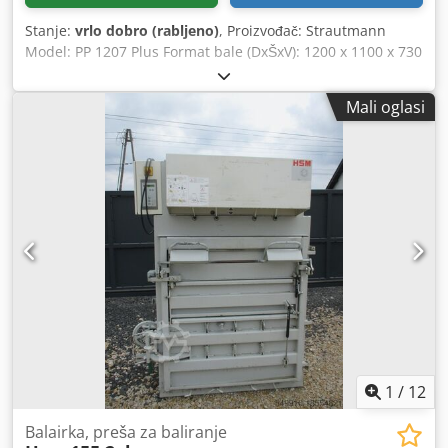
Stanje:
vrlo dobro (rabljeno)
, Proizvođač: Strautmann
Model: PP 1207 Plus Format bale (DxŠxV): 1200 x 1100 x 730
mm Težina bale: cca 400 - 500 kg Vanjske dimenzije
(DxŠxV): 1850 x 1047 x 3079 mm Transportna visina: 2500
Mali oglasi
mm Otvor za punjenje: 1190 x 600 mm Pristisna sila: 59
tona / 580 kN Kapacitet: 1 - 2 bale/sat Broj vezanja: 4
Težina preše: 2300 kg Napajanje: 400 V / 50 Hz Snaga
motora: 4 kW Mjesto ugradnje: natkriveno unutra/van
Dkodpfxsv Aiymo Afvjr Razina buke: manje od 80 dB(A)
Godina proizvodnje: 2003.-2005. Također posjedujem preše
Strautmann PP 1207 godišta 2009.-2011., cijena 5.500 EUR
Također posjedujem preše Strautmann PP 1208 godišta
2014.-2015. Strautmann AutoLoadBaler godišta 2018.,
cijena 7.500 EUR
1
/
12
Balairka, preša za baliranje