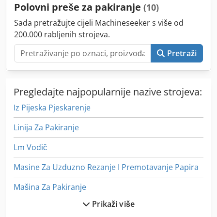
Polovni preše za pakiranje
(10)
2006-2009 cijena 3.500 EUR Godište 2010-2013 cijena 4.500
EUR Godište 2016-2018 cijena 5.000 EUR
Sada pretražujte cijeli Machineseeker s više od
200.000 rabljenih strojeva.
Pretraži
Pregledajte najpopularnije nazive strojeva:
Iz Pijeska Pjeskarenje
Linija Za Pakiranje
Lm Vodič
Masine Za Uzduzno Rezanje I Premotavanje Papira
Mašina Za Pakiranje
Prikaži više
Mašina Za Pakiranje Maslaca