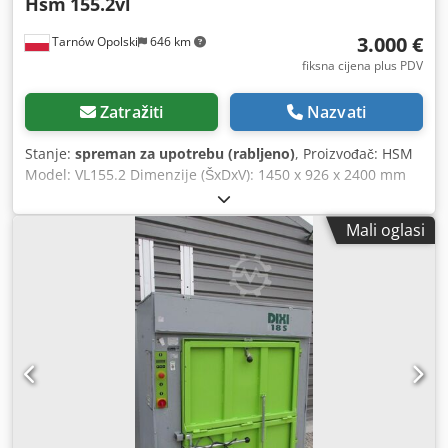
Hsm
155.2vl
3.000 €
Tarnów Opolski
646 km
fiksna cijena plus PDV
Zatražiti
Nazvati
Stanje:
spreman za upotrebu (rabljeno)
, Proizvođač: HSM
Model: VL155.2 Dimenzije (ŠxDxV): 1450 x 926 x 2400 mm
Sila pritiska: 16 t Dkjdpfx Aov Ai Tgofvjr Otvor za punjenje:
1100 - 590 mm Prostor za punjenje - 1100 - 700 x 1130 mm
Mali oglasi
Veličina bale: 1100x700x950 mm Težina bale: 110 - 200 kg
Priključak: 400V/50Hz Pogonska snaga: 4 kW Nazivna struja:
8,5A Uvez: 4-struki okomito Vertikalni kapacitet: 4 - 8
bala/sat Težina stroja: 940 kg Godina 2001-2005