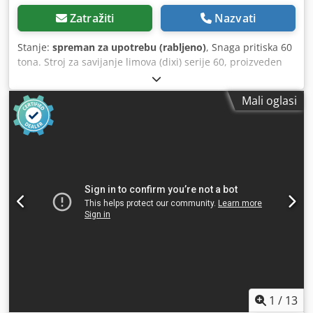
Zatražiti
Nazvati
Stanje:
spreman za upotrebu (rabljeno)
, Snaga pritiska 60
tona. Stroj za savijanje limova (dixi) serije 60, proizveden
između 2006. i 2010. godine, košta 4000 eura. Model iz
2017.-2019. košta 5000 eura. Dimenzije grede: 120 x 80 x
Mali oglasi
110 cm. Dimenzije stroja: 1900 x 1400 x 2200 mm (visina).
Težina stroja: oko 2430 kg. Težina grede: do 500 kg.
Dsdpfera Nqhex Afvekr Predgrijavanje ulja. Motor: 7,5 kW.
Novi stroj za savijanje limova, izložbeni model, košta 11
000 eura.
1
/
13