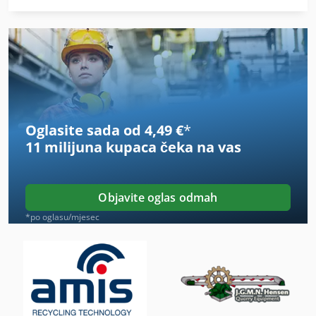
Mašina Za Vakuum Pakiranje
Okvir Za
Okvir Za Prikaz
Preklapanje Za
Oglasite sada od 4,49 €
*
Preko Puta
11 milijuna kupaca
čeka na vas
Presavijte Okvir Rešetke
Prijevoz
Objavite oglas odmah
Prijevoz Motora
*po oglasu/mjesec
Prijevoz Nosač
Protežu Se Sustav Za
Serija Za Pakiranje