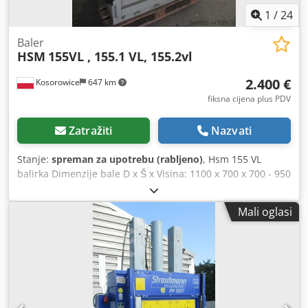
1
/
24
Baler
HSM
155VL , 155.1 VL, 155.2vl
2.400 €
Kosorowice
647 km
fiksna cijena plus PDV
Zatražiti
Nazvati
Stanje:
spreman za upotrebu (rabljeno)
, Hsm 155 VL
balirka Dimenzije bale D x Š x Visina: 1100 x 700 x 700 - 950
mm Dedpsra Nrmsfx Afvskr Težina bale: 2000 – 250 kg
(karton) Tehnički podaci: D x Š x V: 1470 x 940 x 2259 / 2439
Mali oglasi
mm Težina: 950 kg Sila pritiska 16 tona Napajanje: 400 V
(tri faze) Snaga motora: 4 kW Izbacivač bala Hsm 155.1 VL
balirka sila pritiska 18 tona Cijena balirke Hsm 155.1 VL -
2600eur Balirka Hsm 155.2 vl sila pritiska 16 tona Cijena
balirke hsm 155.2 vl - 2800eur