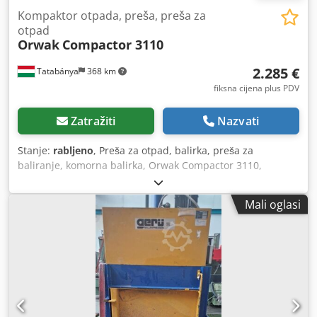
Kompaktor otpada, preša, preša za
otpad
Orwak
Compactor 3110
2.285 €
Tatabánya
368 km
fiksna cijena plus PDV
Zatražiti
Nazvati
Stanje:
rabljeno
, Preša za otpad, balirka, preša za
baliranje, komorna balirka, Orwak Compactor 3110,
rabljeni stroj Proizvođač: ORWAK (Sävsjö, Švedska) Tip:
Compactor 3110 Serijski broj: 105441 Broj proizvoda:
Mali oglasi
4903110-00 Dsdpfsy S Ui Dsx Afvskr Ukupne dimenzije: 865
x 680 x 2050 mm -sila prešanja: 4 t -godina proizvodnje:
2011-11 -napon: 230 V -frekvencija: 50 Hz -snaga: 1,1 kW -
jakost struje: 8,9 A -težina: 340 kg