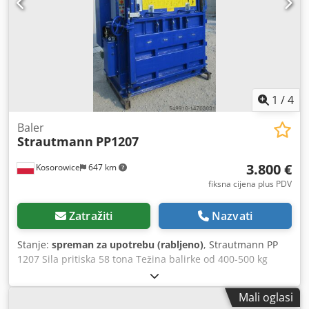
1
/
4
Baler
Strautmann
PP1207
3.800 €
Kosorowice
647 km
fiksna cijena plus PDV
Zatražiti
Nazvati
Stanje:
spreman za upotrebu (rabljeno)
, Strautmann PP
1207 Sila pritiska 58 tona Težina balirke od 400-500 kg
ovisno o materijalu Motor 4KW Dkodpfx Asra Aq Dsfvor
Format balirke (DxŠxV): 1200 x 700 x 800 mm Otvor za
Mali oglasi
punjenje: 1145 x 430 mm Vanjske dimenzije (DxŠxV): 1844 x