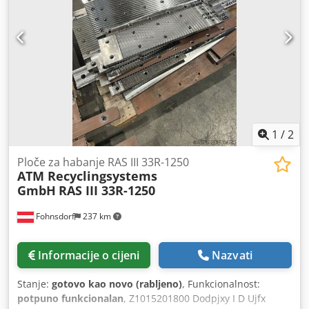
1
/
2
Ploče za habanje RAS III 33R-1250
ATM Recyclingsystems
GmbH
RAS III 33R-1250
Fohnsdorf
237 km
Informacije o cijeni
Nazvati
Stanje:
gotovo kao novo (rabljeno)
, Funkcionalnost:
potpuno funkcionalan
, Z1015201800 Dodpjxy I D Ujfx