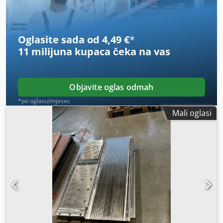
Oglasite sada od 4,49 €
*
11 milijuna kupaca
čeka na vas
Objavite oglas odmah
*po oglasu/mjesec
Mali oglasi