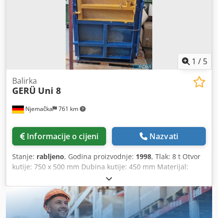
1
/
5
Balirka
GERÜ
Uni 8
Njemačka
761 km
Informacije o cijeni
Nazvati
Stanje:
rabljeno
, Godina proizvodnje:
1998
, Tlak: 8 t Otvor
kutije: 750 x 500 mm Dubina kutije: 450 mm Materijal:
karton, plastika - karton Veličina utora: 690 x 500 mm
Napon: 230/50V/Hz Transportne dimenzije stroja: 900 x 600
x 2150 mm Dodpfx Afsufudwovskr