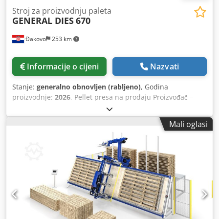
Stroj za proizvodnju paleta
GENERAL DIES
670
Đakovo
253 km
Informacije o cijeni
Nazvati
Stanje:
generalno obnovljen (rabljeno)
, Godina
proizvodnje:
2026
, Pellet presa na prodaju Proizvođač –
General Dies Dkjdpfx Aozq E Avomnor Snaga motora – 200
kW Kapacitet – 2,2 t/h Godina proizvodnje – 2014. / 2026.
Mali oglasi
(renovirana)