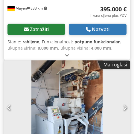
395.000 €
Mayen
833 km
fiksna cijena plus PDV
Zatražiti
Nazvati
Stanje:
rabljeno
, Funkcionalnost:
potpuno funkcionalan
,
ukupna širina:
8.000 mm
, ukupna visina:
4.000 mm
,
ukupna duljina:
70.000 mm
, Linija za proizvodnju paleta
Terwort, 17 sekundi/paleta, 2023., potpuno modernizirana.
Mali oglasi
Kallfass kružna pila za rezanje drvenih blokova Uređaj za
prebacivanje drvenih blokova Mehanički uređaj za
podizanje drvenih blokova Terwort NM1 stroj za zakivanje
Spremnik za poklopce Mehanički uređaj za hvatanje
poklopaca Spremnik 2 x rotirajući uređaj za preokretanje
Terwort NM2 stroj za zakivanje Strug za obradu rubova
Uređaj za pričvršćivanje sponama Dsdpfx Amszp El Uonjkr
Kutna pila Postaja za toplinsku obradu Viličar Izlazni
transporter