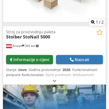
1
/
2
Stroj za proizvodnju paleta
Stoiber
StoNail 5000
Arnreit
392 km
Informacije o cijeni
Nazvati
Stanje:
novo
, Godina proizvodnje:
2026
, Funkcionalnost:
potpuno funkcionalan
, Opće prednosti: Modularnost:
Prilagodljiva duljina i konfiguracija stroja kako bi se
zadovoljile specifične proizvodne potrebe. Fleksibilnost:
Pogodan za male palete (dvije radne stanice istovremeno) i
velike palete (puni radni prostor). Automatizacija: Stroj
optimizira radni proces automatskim izračunom
najučinkovitijeg i najbržeg puta za zakivanje. Stol za