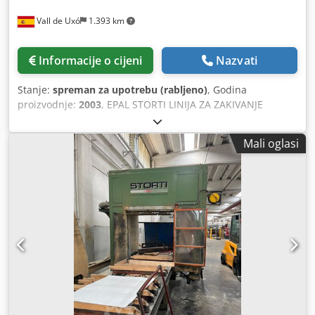
Vall de Uxó
1.393 km
Informacije o cijeni
Nazvati
Stanje:
spreman za upotrebu (rabljeno)
, Godina
proizvodnje:
2003
, EPAL STORTI LINIJA ZA ZAKIVANJE
PALETA. LINIJSKI RAD. POGLEDAJTE UVJETE PRODAJE
Dkjdpfxsk Nf S Hj Amnsr
Mali oglasi