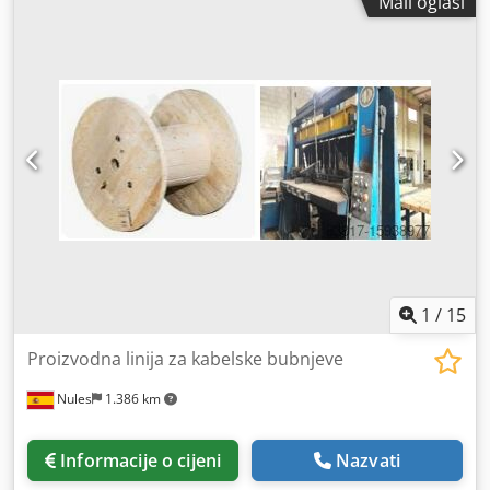
Mali oglasi
proizvedenu 2002. godine. Proizvođač: DELTA Model: CHA
02 E Godina proizvodnje: 2002 Stanje: ispravno / u radnom
stanju i instalirana Tip: stroj za proizvodnju paleta Delta /
preša za palete Djdpfjy H D Dyox Amnokr Ako imate
dodatnih pitanja ili trebate više informacija, molimo
pošaljite nam poruku ili nas nazovite.
1
/
15
Proizvodna linija za kabelske bubnjeve
Nules
1.386 km
Informacije o cijeni
Nazvati