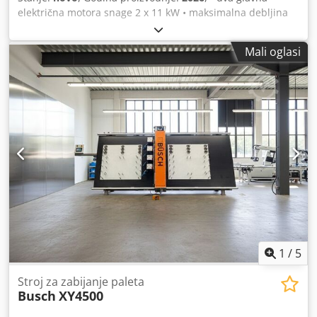
sustavima: * Motor s kočnicom koji zaustavlja list u manje
električna motora snage 2 x 11 kW • maksimalna debljina
od 5 sekundi (3 sekunde pri maksimalnoj brzini) *
materijala 250 mm • maksimalna širina materijala 300 mm
Sigurnosni mikroprekidači u slučaju pucanja lista ili
• minimalna visina reza 10 mm • podesiva brzina pomaka
otvaranja zaštitnih poklopaca * Elektronička zaštita od
Mali oglasi
5-25 m/min Dsdpfx Aezqzgwemnjkr • raspon gibanja donje
preopterećenja motora * Komande na niskom naponu i
pile 10-150 • raspon gibanja gornje pile 20-190 • minimalna
dvostruki gumbi za zaustavljanje u nuždi Mogućnost
udaljenost između pila 15 mm • podmazivanje pila –
pregleda stroja uz prethodni dogovor. Cijena franko
pneumatski prskalici • hidraulični zatezač pile • ručni
polazište, prijevoz snosi kupac.
pokazivač za podešavanje • promjer kotača 710 mm •
izlazni stol duljine 2,5 m • dvostruki pritisni valjci
1
/
5
Stroj za zabijanje paleta
Busch
XY4500