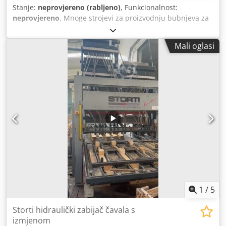
Stanje:
neprovjereno (rabljeno)
, Funkcionalnost:
neprovjereno
, Mnoge strojevi za proizvodnju bubnjeva za
kabele. Neki od strojeva: Dkodpfjthqqbsx Amnor Linija za
male špule Mali stroj za zabijanje čavala u špule Stroj za
Mali oglasi
rezanje Stol s kalupom Veliki valjci za zabijanje čavala Veliki
Fere čavler Veliki stroj za rezanje rubova Veliki stroj za
izvlačenje kabela
1
/
5
Storti hidraulički zabijač čavala s
izmjenom