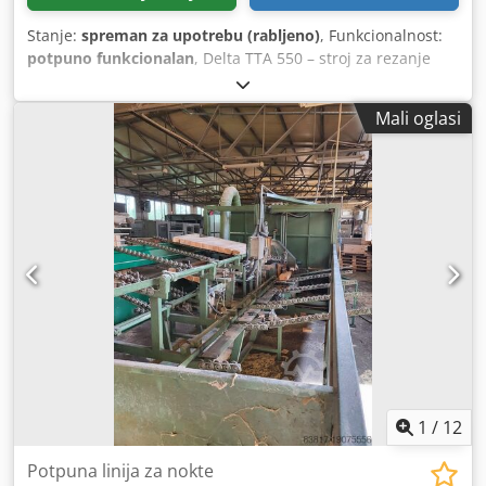
Stanje:
spreman za upotrebu (rabljeno)
, Funkcionalnost:
potpuno funkcionalan
, Delta TTA 550 – stroj za rezanje
blokova paleta Dkedpfozkt R Uex Amnsr Upute za rad
Mali oglasi
1
/
12
Potpuna linija za nokte