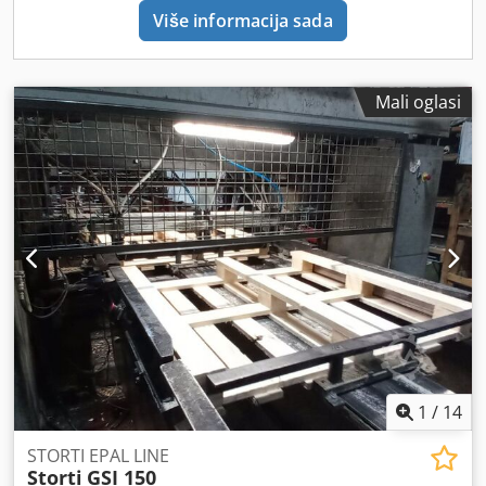
Više informacija sada
Mali oglasi
1
/
14
STORTI EPAL LINE
Storti
GSI 150