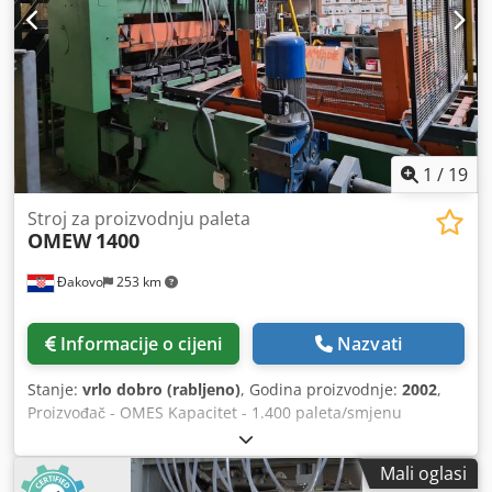
rukovanje Upravljanje (jezici): engleski, njemački, poljski,
francuski, talijanski, španjolski Automatizacija: Automatsko
generiranje radnih putanja Dedpfx Amephmwbjnekr
Opcije: Dimenzije stroja prilagodljive po želji (dostupno do
13 metara duljine)
1
/
19
Stroj za proizvodnju paleta
OMEW
1400
Đakovo
253 km
Informacije o cijeni
Nazvati
Stanje:
vrlo dobro (rabljeno)
, Godina proizvodnje:
2002
,
Proizvođač - OMES Kapacitet - 1.400 paleta/smjenu
Dkedpfjwwiv Aox Amnjr Godina - 2002 Linija trenutno
demontirana
Mali oglasi