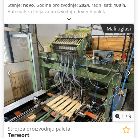
Stanje:
novo
, Godina proizvodnje:
2024
, radni sati:
100 h
,
Automatska linija za proizvodnju drvenih paleta.
Proizvođač - STORTI Godina - 2024 Kapacitet - 4-5
paleta/min. Noge (letve) za paletu se automatski dovode
Mali oglasi
pomoću lančanog transportera, nakon čega operater
postavlja gornje elemente u kalupe. Linija prelazi na prvu
mašinu za zakivanje, gde se sklapa gornji deo palete. Zatim
se paleta automatski rotira za 180 stupnjeva i priprema za
montažu donjeg dela na drugoj mašini za zakivanje. Koso
rezanje uglova, uzdužno glodanje i žigosanje palete se
zatim izvode automatski. Novoformirana paleta ulazi u
automatsku instalaciju za slaganje, s funkcijom okretanja i
rotacije od 90 stupnjeva. NAPOMENA: Linija instalirana
2025. godine i radila samo 100 sati! Nova linija, upravo
puštena u rad! Dedpfx Ajxwl Dajmnskr
1
/
9
Stroj za proizvodnju paleta
Terwort