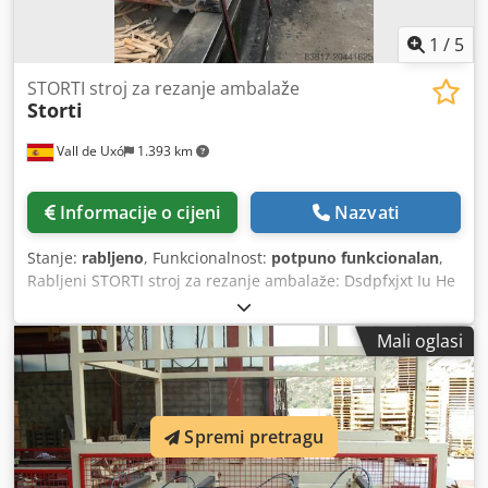
1
/
5
STORTI stroj za rezanje ambalaže
Storti
Vall de Uxó
1.393 km
Informacije o cijeni
Nazvati
Stanje:
rabljeno
, Funkcionalnost:
potpuno funkcionalan
,
Rabljeni STORTI stroj za rezanje ambalaže: Dsdpfxjxt Iu He
Amnokr Stroj je ispravan. - Fiksna baza s 3 pomična
graničnika za poravnavanje ambalaže - Transportna traka
Mali oglasi
za otpad na bazi, nedavno obnovljena - Mobilna jedinica
za rezanje s motoreduktorom i frekventnim pretvaračem
Spremi pretragu