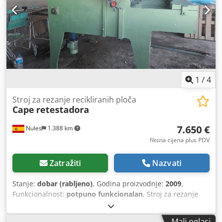
1
/
4
Stroj za rezanje recikliranih ploča
Cape
retestadora
7.650 €
Nules
1.388 km
fiksna cijena plus PDV
Zatražiti
Nazvati
Stanje:
dobar (rabljeno)
, Godina proizvodnje:
2009
,
Funkcionalnost:
potpuno funkcionalan
, Stroj za rezanje
recikliranih ploča. Korištenje recikliranih ploča Dkodpfx
Amjurmqdonjr
Mali oglasi