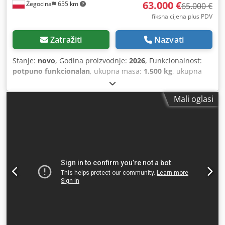
63.000 €
Żegocina
655 km
65.000 €
fiksna cijena plus PDV
Zatražiti
Nazvati
Stanje:
novo
, Godina proizvodnje:
2026
, Funkcionalnost:
potpuno funkcionalan
, ukupna masa:
1.500 kg
, ukupna
duljina:
6.000 mm
, ukupna širina:
1.800 mm
, ukupna
visina:
2.250 mm
, radni tlak:
8 letva
, ulazna struja:
8 A
,
Mali oglasi
trajanje jamstva:
24 mjeseci
, Stanje: Novo Instalacija i
servis: Po cijeloj Europi Obuka: Uključena obuka operatera
Jamstvo: Jamstvo proizvođača Maksimalne dimenzije
paleta: 2x 140 cm x 140 cm Način rada: Sustav s 2 stola
(desni i lijevi stol) Svestranost: Zakucava sve vrste paleta i
podkonstrukcija Kapacitet memorije: Memorija za 900
različitih tipova paleta Rukovanje: Jednostavno i intuitivno
upravljanje Upravljanje (jezici): engleski, njemački, poljski,
francuski, talijanski, španjolski Automatizacija: Automatsko
generiranje radnih putanja Opcije: Dimenzije stroja
individualno prilagodljive (dostupno do 13 metara duljine)
Djdpfxoxlxrme Amnskr