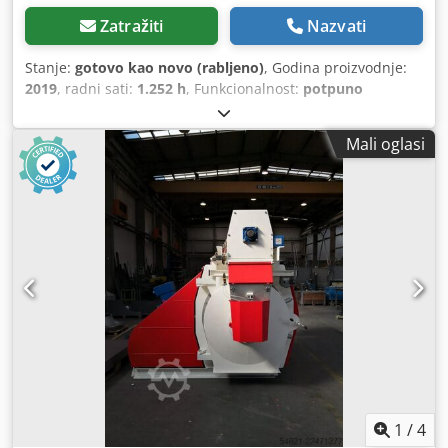
Zatražiti
Nazvati
Stanje:
gotovo kao novo (rabljeno)
, Godina proizvodnje:
2019
, radni sati:
1.252 h
, Funkcionalnost:
potpuno
funkcionalan
, ukupna masa:
2.500 kg
, radna širina:
600
mm
, radna visina:
250 mm
, broj prethodnih vlasnika:
1
,
Mali oglasi
Stroj je radio 4 godine po 5-6 sati dnevno. Uz njega dolaze
3 para noževa. Dkedpfx Ajy Ny Awjmnjr
1
/
4