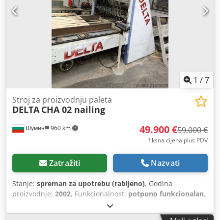
1
/
7
Stroj za proizvodnju paleta
DELTA
CHA 02 nailing
49.900 €
Шумен
960 km
59.000 €
fiksna cijena plus PDV
Zatražiti
Nazvati
Stanje:
spreman za upotrebu (rabljeno)
, Godina
proizvodnje:
2002
, Funkcionalnost:
potpuno funkcionalan
,
broj stroja/vozila:
Delta MACHINERY
, Nudimo ovu ispravnu
DELTA CHA 02 E stroj za proizvodnju paleta Delta,