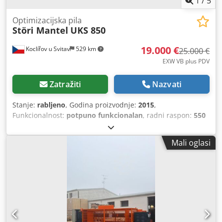
1
/
5
Optimizacijska pila
Störi Mantel
UKS 850
19.000 €
Koclířov u Svitav
529 km
25.000 €
EXW VB plus PDV
Zatražiti
Nazvati
Stanje:
rabljeno
, Godina proizvodnje:
2015
,
Funkcionalnost:
potpuno funkcionalan
, radni raspon:
550
mm
, priključak za komprimirani zrak:
8 letva
, vrsta ulazne
struje:
trofazni
, ukupna masa:
5.000 kg
, ulazna struja:
49
Mali oglasi
A
, snaga:
25 kW (33,99 KS)
, Nudimo ovaj rabljeni stroj Störi
Mantel UKS 850, stroj za proizvodnju paleta, godina
proizvodnje 2015. Dkjdpfxjzdkygs Amner Modifikacija:
OPTIM Datum proizvodnje: 11/2015 Serijski broj: 215 85
012 Maksimalna veličina alata: 550 mm Nazivni napon:
3×400/50 V/Hz Nazivna struja: 49 A Snaga stroja: 25 kW
Tlak zraka: 0,8 MPa Ukupna masa: 5.000 kg Ako imate bilo
kakvih pitanja ili trebate dodatne informacije, slobodno