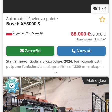
1
/
4
Automatski čavler za palete
Busch
XY8000 S
88.000 €
Żegocina
655 km
90.000 €
fiksna cijena plus PDV
Zatražiti
Nazvati
Stanje:
novo
, Godina proizvodnje:
2026
, Funkcionalnost:
potpuno funkcionalan
, ukupna širina:
1.800 mm
, ukupna
visina:
2.250 mm
, ukupna duljina:
8.000 mm
, ukupna
masa:
1.500 kg
, Stanje: Novo Instalacija i servis: Dostupno
Mali oglasi
diljem Europe Obuka: Uključena obuka operatera Jamstvo:
Jamstvo proizvođača Maksimalne dimenzije paleta: 2x 140
cm x 140 cm Način rada: Sustav s dva stola (desni i lijevi
stol) Svestranost: Zakucava sve vrste paleta i
podkonstrukcija Kapacitet memorije: Memorija za 900
različitih tipova paleta Upravljanje: Jednostavno i intuitivno