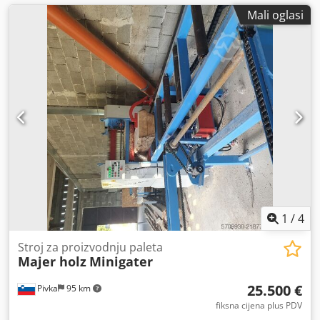
Mali oglasi
1
/
4
Stroj za proizvodnju paleta
Majer holz
Minigater
25.500 €
Pivka
95 km
fiksna cijena plus PDV