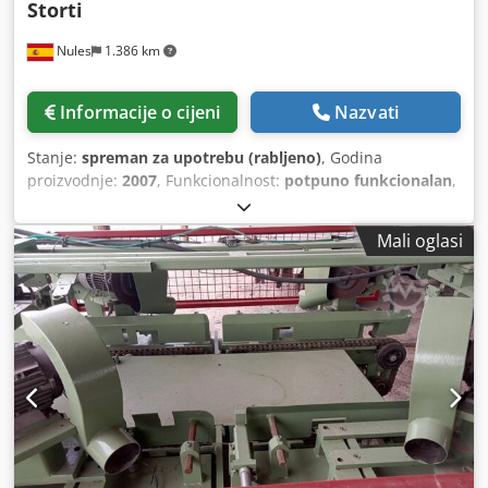
Storti
Nules
1.386 km
Informacije o cijeni
Nazvati
Stanje:
spreman za upotrebu (rabljeno)
, Godina
proizvodnje:
2007
, Funkcionalnost:
potpuno funkcionalan
,
Storti hidraulički zabijač čavala s ciklusom izmjene Dsdpfju
Aqfhox Amnokr
Mali oglasi