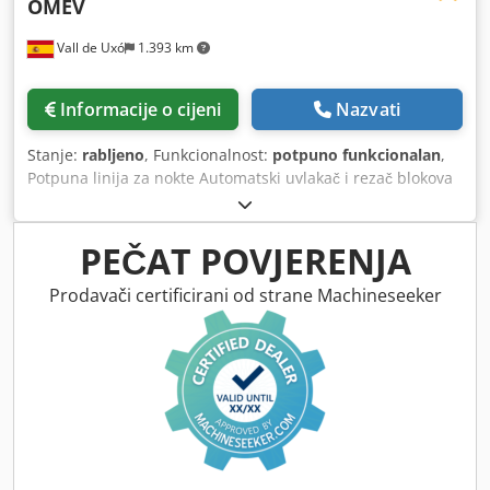
OMEV
Vall de Uxó
1.393 km
Informacije o cijeni
Nazvati
Stanje:
rabljeno
, Funkcionalnost:
potpuno funkcionalan
,
Potpuna linija za nokte Automatski uvlakač i rezač blokova
Automatski utovarivač blokova Zakivač Krigla Zakivač Rezač
kutova Električni semafor zakošenje Rotator od 90º
Dkedpewhftfefx Amnsr Krigla Viljuškar Odlazni prijenos
PEČAT POVJERENJA
Prodavači certificirani od strane Machineseeker