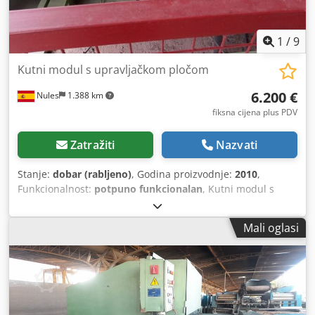
1
/
9
Kutni modul s upravljačkom pločom
6.200 €
Nules
1.388 km
fiksna cijena plus PDV
Zatražiti
Nazvati
Stanje:
dobar (rabljeno)
, Godina proizvodnje:
2010
,
Funkcionalnost:
potpuno funkcionalan
, Kutni modul s
upravljačkom pločom Dkjdpfouxn H Ijx Amnor
Mali oglasi