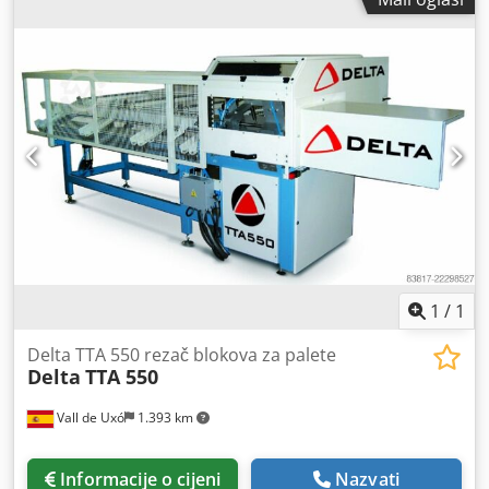
1
/
1
Delta TTA 550 rezač blokova za palete
Delta
TTA 550
Vall de Uxó
1.393 km
Informacije o cijeni
Nazvati