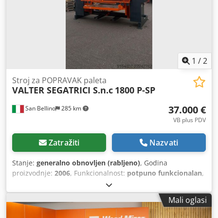
nam se obratite porukom ili nas kontaktirajte telefonom.
1
/
2
Stroj za POPRAVAK paleta
VALTER SEGATRICI S.n.c
1800 P-SP
37.000 €
San Bellino
285 km
VB plus PDV
Zatražiti
Nazvati
Stanje:
generalno obnovljen (rabljeno)
, Godina
proizvodnje:
2006
, Funkcionalnost:
potpuno funkcionalan
,
broj stroja/vozila:
2426
, Oprema:
CE oznaka
, Tračna pila za
rastavljanje paleta – VALTER SEGATRICI 1800 P-SP Ako
Mali oglasi
tražite industrijsko, robusno i učinkovito rješenje za
rezanje i rastavljanje drvenih paleta standardnih ili