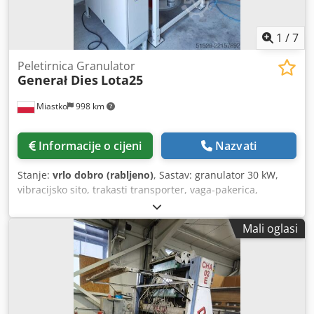
1
/
7
Peletirnica Granulator
Generał Dies
Lota25
Miastko
998 km
Informacije o cijeni
Nazvati
Stanje:
vrlo dobro (rabljeno)
, Sastav: granulator 30 kW,
vibracijsko sito, trakasti transporter, vaga-pakerica,
zavarivačica, nova matrica + 4 valjka. Stanje: idealno.
Dkodezfhwfjpfx Amner
Mali oglasi