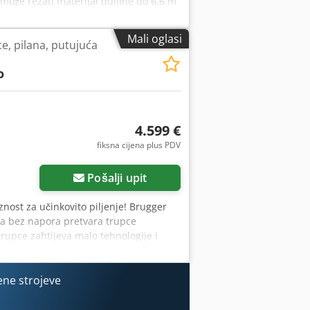
 može rezati materijal duljine do 6,6 m
drauličku opremu, uređaj za okretanje
Mali oglasi
ce, pilana, putujuća
o
4.599 €
fiksna cijena plus PDV
Pošalji upit
znost za učinkovito piljenje! Brugger
oja bez napora pretvara trupce
trupce zahtijeva malo tehnologije i
1 Pro ima električno podešavanje
 poboljšanja koja olakšavaju rad.
elektromotor 7,5kW - električno
ene strojeve
odilica noža Standardna verzija pilane
ne cca 3 m. Ako je potrebno, pilana se