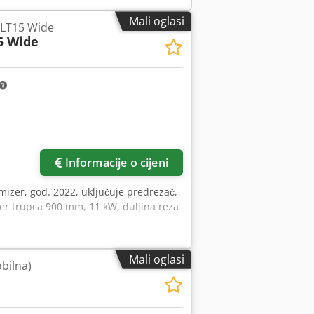
okomiti naslon za kratke trupce, rotator
ražnji branik je nažalost lagano
Mali oglasi
 LT15 Wide
Oko 60 tračnih pila Dcodpfxszagkzj Al
5 Wide
 i tanke trupce te dodatna oprema
Informacije o cijeni
mizer, god. 2022, uključuje predrezač,
jer trupca 900 mm, 11 kW, duljina reza
Mali oglasi
bilna)