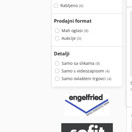
Rabljeno
(6)
Prodajni format
Mali oglasi
(8)
Aukcije
(0)
Detalji
Samo sa slikama
(8)
Samo s videozapisom
(4)
Samo ovlašteni trgovci
(4)
na Pila Za
Wood-Mizer Lt40
Wood-Mizer Lt15