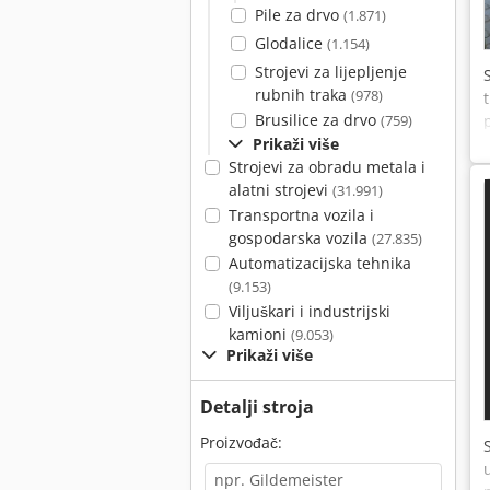
Pile za drvo
(1.871)
Glodalice
(1.154)
Strojevi za lijepljenje
rubnih traka
(978)
Brusilice za drvo
(759)
Prikaži više
Strojevi za obradu metala i
alatni strojevi
(31.991)
Transportna vozila i
gospodarska vozila
(27.835)
Automatizacijska tehnika
(9.153)
Viljuškari i industrijski
kamioni
(9.053)
Prikaži više
Detalji stroja
Proizvođač: