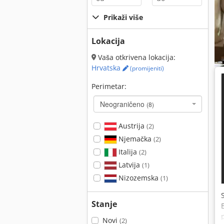
Prikaži više
Lokacija
Vaša otkrivena lokacija:
Hrvatska
(promijeniti)
Perimetar:
Neograničeno
(8)
Austrija
(2)
Njemačka
(2)
Italija
(2)
Latvija
(1)
Nizozemska
(1)
Stanje
Novi
(2)