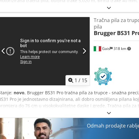
motorizirana tračna pila, duljina trake 5,020 m, širina trake 40 mm,
i promjera do 50 cm. Dedpfxezrw Uaj Al Ieck Uređaj ima potpunu hi
i pozicioniranje trupaca, te kompletan set dodatne opreme.
Tračna pila za trup
pila
Brugger
BS31 Pr
Gais
318 km
1
/
15
Stanje:
novo
, Brugger BS31 Pro tračna pila za trupce - snažna preci
BS31 Pro je jednostavno dizajnirana, ali dobro osmišljena pilana k
promjera do 76 cm u visokokvalitetne daske i grede. Tračna pila za 
stoga je jednostavna za korištenje i zahtijeva malo održavanja. BS3
visine, digitalni prikaz visine, podesivu vodilicu noža i mnoga druga
Tehnički podaci: - 76 cm promjera debla - Benzinski motor 14KS ili 
Odmah prodajte rablj
podešavanje visine - digitalni prikaz nadmorske visine - podesiva v
ima duljinu gusjenice od 4 m, tako da se mogu obraditi trupci dulji