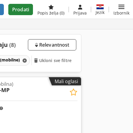
Prodati
Jezik
Popis želja
(0)
Prijava
Izbornik
aju
(8)
Relevantnost
 (mobilne)
Ukloni sve filtre
Mali oglasi
bilna)
-MP
Zatražite više slika