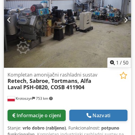
Tehnički pregled može se organizirati najmanje 24 sata
prije roka. Govorimo engleski. Wir sprechen Deutsch.
Hablamos Español. Beszélünk magyarul. Irrtum,
Anderungen und Zwischenverkauf vorbehalten / Podložno
greškama, promjenama i prethodnoj prodaji / Ne rezervam
dreptul la greseli, modificari and vanzare prealabila.
Dcjdpfxedypics Agxsk
1
/
50
Kompletan amonijačni rashladni sustav
Retech, Sabroe, Tortmans, Alfa
Laval
PSH-0820, COSB 411904
Krotoszyn
753 km
Informacije o cijeni
Nazvati
Stanje:
vrlo dobro (rabljeno)
, Funkcionalnost:
potpuno
funkcionalan
, Kompletan industrijski rashladni sustav na