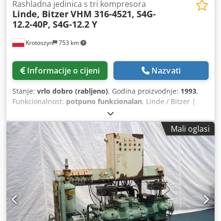
Rashladna jedinica s tri kompresora
Linde, Bitzer
VHM 316-4521, S4G-
12.2-40P, S4G-12.2 Y
Krotoszyn
753 km
Informacije o cijeni
Nazvati
Stanje:
vrlo dobro (rabljeno)
, Godina proizvodnje:
1993
,
Funkcionalnost:
potpuno funkcionalan
, Linde / Bitzer |
Industrijski rashladni agregat s tri kompresora Tehnička
specifikacija okvira: Proizvođač sklopa: Linde
Mali oglasi
Aktiengesellschaft Model / Tip: VHM 316-4521 Serijski broj:
10309 Godina proizvodnje: 1993 Dsdsy Ub A Njpfx Agxjck
Rashladno sredstvo: R22 Dozvoljeni radni tlak: 25 / 13 bar
Dimenzije okvira (DxŠxV): 2930 × 830 × 1870 mm
Specifikacije ugrađenih kompresora (3x Bitzer
Kühlmaschinenbau GmbH): Napajanje: 380–420 V (50 Hz) /
440–480 V (60 Hz) – 3 faze Maksimalna radna struja: 24 A
(po kompresoru) Volumetrijska učinkovitost pojedinačne
jedinice: 42,3 m³/h (pri 50 Hz) / 51,0 m³/h (pri 60 Hz)