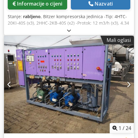
Informacije o cijeni
Nazvati
Stanje:
rabljeno
, Bitzer kompresorska jedinica -Tip: 4HTC-
20KI-40S (x3), 2HHC-2KB-40S (x2) -Protok: 12 m3/h (x3), 4.34
m3/h (x2) -Upravljački ormar uključen -Dimenzije: 3200 x
870 x 1850 mm -Dimenzije ormara: 2050 x 1200 mm
Mali oglasi
Dedpfjy Aw S Nsx Agxock -Stanje na skladištu: 1 komad -
Skladišni broj: Z122 -Stanje: Rabljeno, vrlo dobro, testirano,
spremno za rad
1
/
24