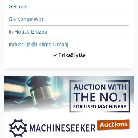
NAPOMENA! Demontaža i transport nisu uključeni u
German
cijenu. Poseban dogovor.
Gis Kompresor
In-House Izložba
Industrijskih Klima-Uređaj
Prikaži više
Iz Pijeska Pjeskarenje
Jedinice Za Urezivanje Navoja
Ka 77
Klima-Uređaj
Kompresor Za Zrak
Kompressor
Komprimirani Zrak Za Kosu