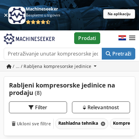
Machineseeker
Na aplikaciju
Besplatno u trgovini
Prodati
Pretraži
/ ... / Rabljena kompresorske jedinice
Rabljeni kompresorske jedinice na
prodaju
(8)
Filter
Relevantnost
Rashladna tehnika
Kompresors
Ukloni sve filtre