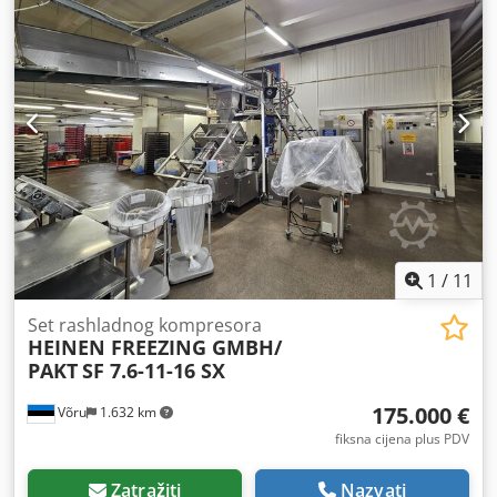
1
/
11
Set rashladnog kompresora
HEINEN FREEZING GMBH/
PAKT
SF 7.6-11-16 SX
175.000 €
Võru
1.632 km
fiksna cijena plus PDV
Zatražiti
Nazvati