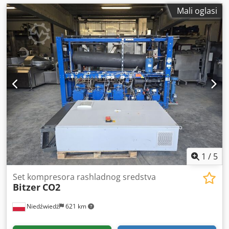
Mali oglasi
1
/
5
Set kompresora rashladnog sredstva
Bitzer
CO2
Niedźwiedź
621 km