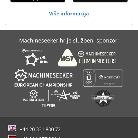
Strojevi I Alati Za Obradu Kamena
Više informacija
Usisavači U Ex Izvedbi
Machineseeker.hr je službeni sponzor:
+44 20 331 800 72