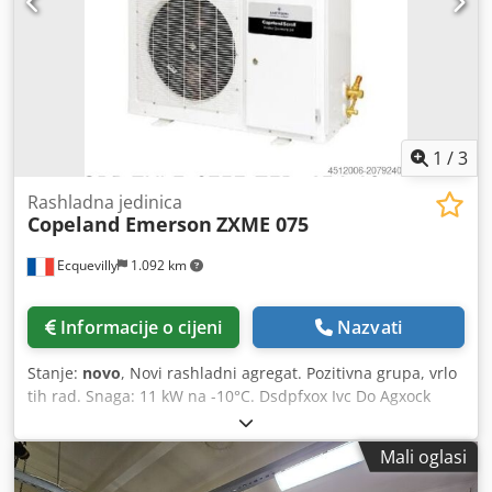
sredstvo: R717 Kapacitet: LP – 276 m³/h Tlak: 18 bar
Dimenzije: 2200 × 1100 × 1550 mm Upravljački ormari (3
kom.): 2 × ormar s Siemens dodirnim panelom – 1200 × 500
× 2200 mm Ormar za upravljanje amonijačkim sustavom
Sabroe – 2000 × 500 × 2300 mm Pomoćni ormar – 800 × 300
× 800 mm
1
/
3
Rashladna jedinica
Copeland Emerson
ZXME 075
Ecquevilly
1.092 km
Informacije o cijeni
Nazvati
Stanje:
novo
, Novi rashladni agregat. Pozitivna grupa, vrlo
tih rad. Snaga: 11 kW na -10°C. Dsdpfxox Ivc Do Agxock
Mali oglasi