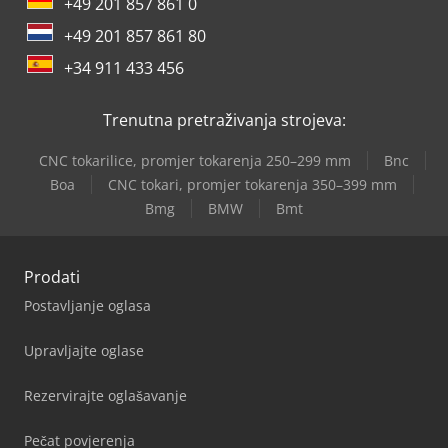
+49 201 857 861 0
+49 201 857 861 80
+34 911 433 456
Trenutna pretraživanja strojeva:
CNC tokarilice, promjer tokarenja 250–299 mm
Bnc
Boa
CNC tokari, promjer tokarenja 350–399 mm
Bmg
BMW
Bmt
Prodati
Postavljanje oglasa
Upravljajte oglase
Rezervirajte oglašavanje
Pečat povjerenja